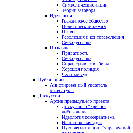
Символические акции
Теории заговора
Идеология
Гражданское общество
Политический режим
Право
Революция и контрреволюция
Свобода слова
Практика
Приватность
Свобода слова
Справедливые выборы
Хорошая полиция
Честный суд
Публикации
Аннотированный указатель
литературы
Дискуссии
Архив предыдущего проекта
Дискуссия о "кризисе
либерализма"
Идеология консерватизма
Национальная идея
Пути легитимации "управляемой