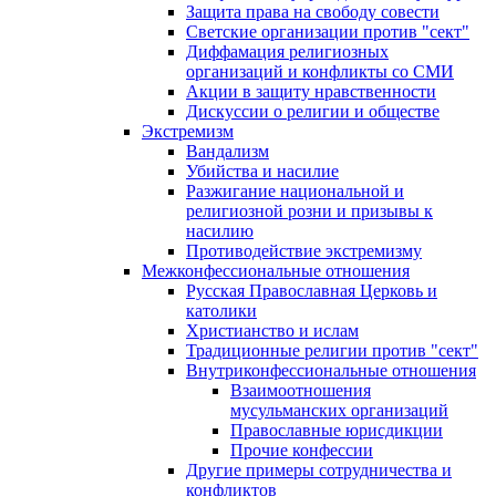
Защита права на свободу совести
Светские организации против "сект"
Диффамация религиозных
организаций и конфликты со СМИ
Акции в защиту нравственности
Дискуссии о религии и обществе
Экстремизм
Вандализм
Убийства и насилие
Разжигание национальной и
религиозной розни и призывы к
насилию
Противодействие экстремизму
Межконфессиональные отношения
Русская Православная Церковь и
католики
Христианство и ислам
Традиционные религии против "сект"
Внутриконфессиональные отношения
Взаимоотношения
мусульманских организаций
Православные юрисдикции
Прочие конфессии
Другие примеры сотрудничества и
конфликтов