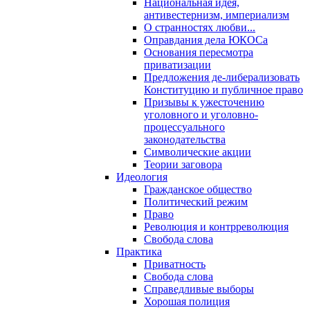
Национальная идея,
антивестернизм, империализм
О странностях любви...
Оправдания дела ЮКОСа
Основания пересмотра
приватизации
Предложения де-либерализовать
Конституцию и публичное право
Призывы к ужесточению
уголовного и уголовно-
процессуального
законодательства
Символические акции
Теории заговора
Идеология
Гражданское общество
Политический режим
Право
Революция и контрреволюция
Свобода слова
Практика
Приватность
Свобода слова
Справедливые выборы
Хорошая полиция