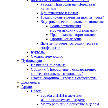
Русская Православная Церковь и
католики
Христианство и ислам
Традиционные религии против "сект"
Внутриконфессиональные отношения
Взаимоотношения
мусульманских организаций
Православные юрисдикции
Прочие конфессии
Другие примеры сотрудничества и
конфликтов
Курьезы
Сколько верующих
Публикации
Из книг "Панорамы"
Сборник "Преодолевая государственно -
конфессиональные отношения"
Статьи сборника "Пределы светскости"
Документы
Архив
Власть
Борьба с ИНН и другими
машиночитаемыми кодами
Место религии в обществе в целом