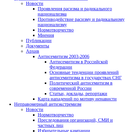
Новости
Проявления расизма и радикального
национализма
Противодействие расизму и радикальному
национализму
Нормотворчество
Мнения
Публикации
Документы
Архив
Антисемитизм 2003-2006
Антисемитизм в Российской
Федерации
Основные тенденции проявлений
антисемитизма в государствах СНГ
Политический антисемитизм в
современной России
Статьи, доклады, репортажи
Карта нападений по мотиву ненависти
Неправомерный антиэкстремизм
Новости
Нормотворчество
Преследования организаций, СМИ и
частных лиц
Избирательные кампании