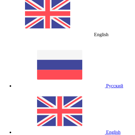
English
Русский
English