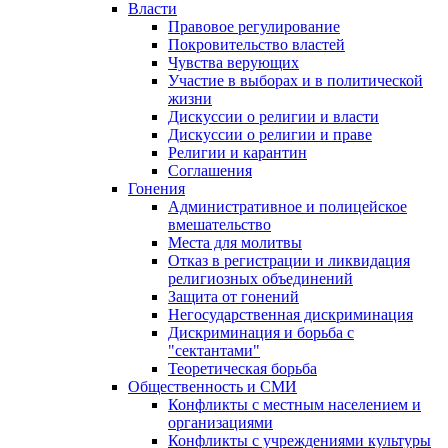
Власти
Правовое регулирование
Покровительство властей
Чувства верующих
Участие в выборах и в политической
жизни
Дискуссии о религии и власти
Дискуссии о религии и праве
Религии и карантин
Соглашения
Гонения
Административное и полицейское
вмешательство
Места для молитвы
Отказ в регистрации и ликвидация
религиозных объединений
Защита от гонений
Негосударственная дискриминация
Дискриминация и борьба с
"сектантами"
Теоретическая борьба
Общественность и СМИ
Конфликты с местным населением и
организациями
Конфликты с учреждениями культуры