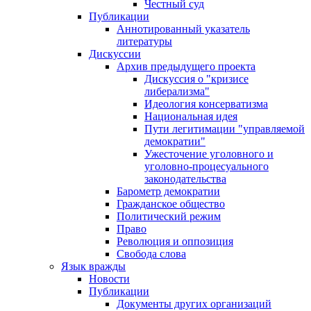
Честный суд
Публикации
Аннотированный указатель
литературы
Дискуссии
Архив предыдущего проекта
Дискуссия о "кризисе
либерализма"
Идеология консерватизма
Национальная идея
Пути легитимации "управляемой
демократии"
Ужесточение уголовного и
уголовно-процесуального
законодательства
Барометр демократии
Гражданское общество
Политический режим
Право
Революция и оппозиция
Свобода слова
Язык вражды
Новости
Публикации
Документы других организаций