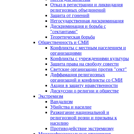
Отказ в регистрации и ликвидация
религиозных объединений
Защита от гонений
Негосударственная дискриминация
Дискриминация и борьба с
"сектантами"
Теоретическая борьба
Общественность и СМИ
Конфликты с местным населением и
организациями
Конфликты с учреждениями культуры
Защита права на свободу совести
Светские организации против "сект"
Диффамация религиозных
организаций и конфликты со СМИ
Акции в защиту нравственности
Дискуссии о религии и обществе
Экстремизм
Вандализм
Убийства и насилие
Разжигание национальной и
религиозной розни и призывы к
насилию
Противодействие экстремизму
Межконфессиональные отношения