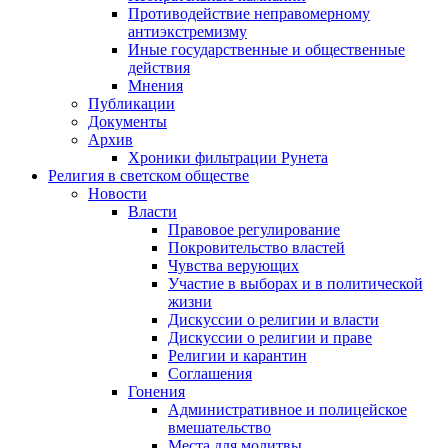
Противодействие неправомерному
антиэкстремизму
Иные государственные и общественные
действия
Мнения
Публикации
Документы
Архив
Хроники фильтрации Рунета
Религия в светском обществе
Новости
Власти
Правовое регулирование
Покровительство властей
Чувства верующих
Участие в выборах и в политической
жизни
Дискуссии о религии и власти
Дискуссии о религии и праве
Религии и карантин
Соглашения
Гонения
Административное и полицейское
вмешательство
Места для молитвы