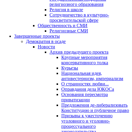
религиозного образования
Религия в школе
Сотрудничество в культурно-
просветительской сфере
Общественность и СМИ
Религиозные СМИ
Завершенные проекты
Демократия в осаде
Новости
Архив предыдущего проекта
Крупные мероприятия
консервативного толка
Курьезы
Национальная идея,
антивестернизм, империализм
О странностях любви...
Оправдания дела ЮКОСа
Основания пересмотра
приватизации
Предложения де-либерализовать
Конституцию и публичное право
Призывы к ужесточению
уголовного и уголовно-
процессуального
законодательства