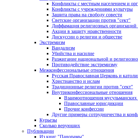
Конфликты с местным населением и ор
Конфликты с учреждениями культуры
Защита права на свободу совести
Светские организации против "сект"
Диффамация религиозных организаций
Акции в защиту нравственности
Дискуссии о религии и обществе
Экстремизм
Вандализм
Убийства и насилие
Разжигание национальной и религиозно
Противодействие экстремизму
Межконфессиональные отношения
Русская Православная Церковь и католи
Христианство и ислам
Традиционные религии против "сект"
Внутриконфессиональные отношения
Взаимоотношения мусульманских 
Православные юрисдикции
Прочие конфессии
Другие примеры сотрудничества и конф
Курьезы
Сколько верующих
Публикации
Из книг "Панорамы"