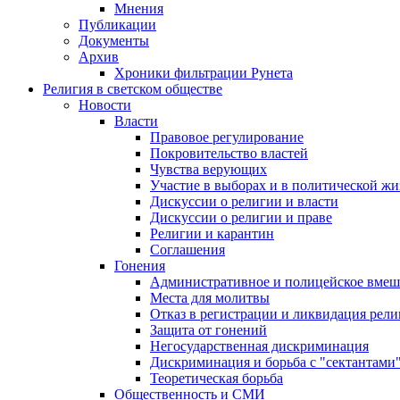
Мнения
Публикации
Документы
Архив
Хроники фильтрации Рунета
Религия в светском обществе
Новости
Власти
Правовое регулирование
Покровительство властей
Чувства верующих
Участие в выборах и в политической ж
Дискуссии о религии и власти
Дискуссии о религии и праве
Религии и карантин
Соглашения
Гонения
Административное и полицейское вмеш
Места для молитвы
Отказ в регистрации и ликвидация рел
Защита от гонений
Негосударственная дискриминация
Дискриминация и борьба с "сектантами
Теоретическая борьба
Общественность и СМИ