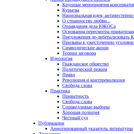
Крупные мероприятия консервати
Курьезы
Национальная идея, антивестерни
О странностях любви...
Оправдания дела ЮКОСа
Основания пересмотра приватиза
Предложения де-либерализовать 
Призывы к ужесточению уголовног
Символические акции
Теории заговора
Идеология
Гражданское общество
Политический режим
Право
Революция и контрреволюция
Свобода слова
Практика
Приватность
Свобода слова
Справедливые выборы
Хорошая полиция
Честный суд
Публикации
Аннотированный указатель литературы
Дискуссии