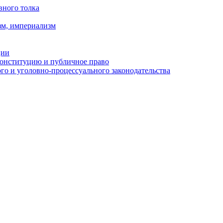
вного толка
зм, империализм
ции
Конституцию и публичное право
о и уголовно-процессуального законодательства