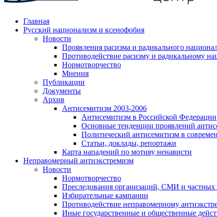
Главная
Русский национализм и ксенофобия
Новости
Проявления расизма и радикального национа
Противодействие расизму и радикальному на
Нормотворчество
Мнения
Публикации
Документы
Архив
Антисемитизм 2003-2006
Антисемитизм в Российской Федерации
Основные тенденции проявлений антис
Политический антисемитизм в совреме
Статьи, доклады, репортажи
Карта нападений по мотиву ненависти
Неправомерный антиэкстремизм
Новости
Нормотворчество
Преследования организаций, СМИ и частных
Избирательные кампании
Противодействие неправомерному антиэкстр
Иные государственные и общественные дейст