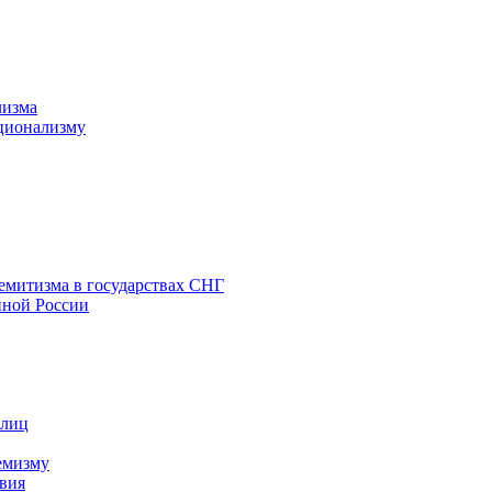
лизма
ционализму
емитизма в государствах СНГ
нной России
 лиц
емизму
вия