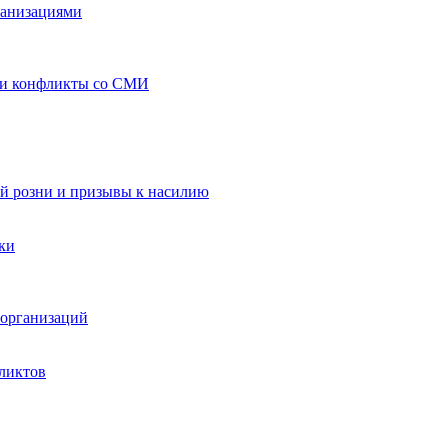
ганизациями
 и конфликты со СМИ
й розни и призывы к насилию
ки
организаций
ликтов