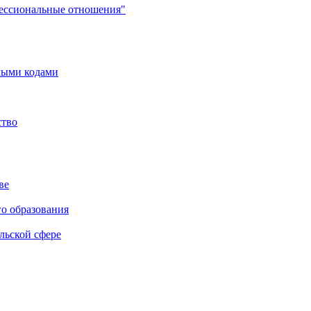
фессиональные отношения"
мыми кодами
ство
ве
го образования
льской сфере