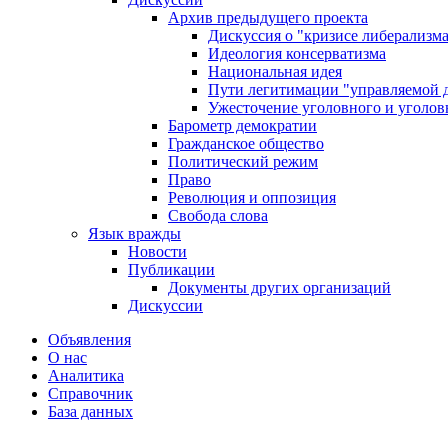
Архив предыдущего проекта
Дискуссия о "кризисе либерализм
Идеология консерватизма
Национальная идея
Пути легитимации "управляемой 
Ужесточение уголовного и уголов
Барометр демократии
Гражданское общество
Политический режим
Право
Революция и оппозиция
Свобода слова
Язык вражды
Новости
Публикации
Документы других организаций
Дискуссии
Объявления
О нас
Аналитика
Справочник
База данных