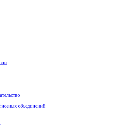
изни
ательство
игиозных объединений
"