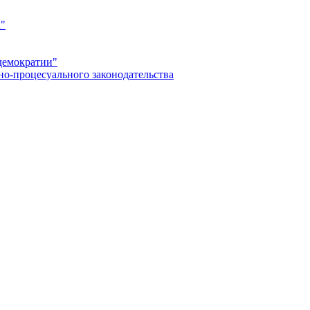
а"
демократии"
но-процесуального законодательства