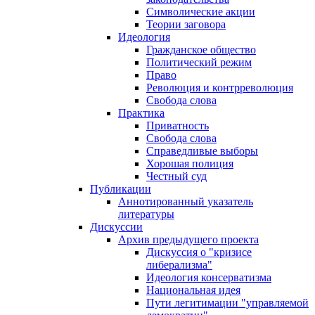
Символические акции
Теории заговора
Идеология
Гражданское общество
Политический режим
Право
Революция и контрреволюция
Свобода слова
Практика
Приватность
Свобода слова
Справедливые выборы
Хорошая полиция
Честный суд
Публикации
Аннотированный указатель
литературы
Дискуссии
Архив предыдущего проекта
Дискуссия о "кризисе
либерализма"
Идеология консерватизма
Национальная идея
Пути легитимации "управляемой