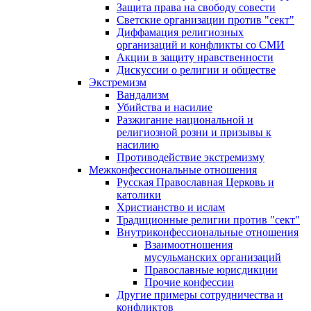
Защита права на свободу совести
Светские организации против "сект"
Диффамация религиозных
организаций и конфликты со СМИ
Акции в защиту нравственности
Дискуссии о религии и обществе
Экстремизм
Вандализм
Убийства и насилие
Разжигание национальной и
религиозной розни и призывы к
насилию
Противодействие экстремизму
Межконфессиональные отношения
Русская Православная Церковь и
католики
Христианство и ислам
Традиционные религии против "сект"
Внутриконфессиональные отношения
Взаимоотношения
мусульманских организаций
Православные юрисдикции
Прочие конфессии
Другие примеры сотрудничества и
конфликтов