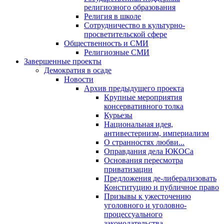
религиозного образования
Религия в школе
Сотрудничество в культурно-
просветительской сфере
Общественность и СМИ
Религиозные СМИ
Завершенные проекты
Демократия в осаде
Новости
Архив предыдущего проекта
Крупные мероприятия
консервативного толка
Курьезы
Национальная идея,
антивестернизм, империализм
О странностях любви...
Оправдания дела ЮКОСа
Основания пересмотра
приватизации
Предложения де-либерализовать
Конституцию и публичное право
Призывы к ужесточению
уголовного и уголовно-
процессуального
законодательства