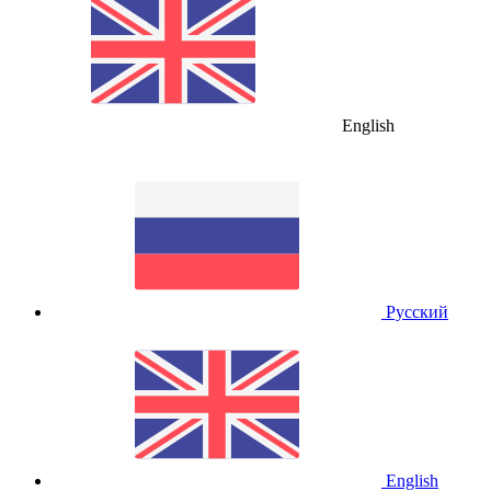
English
Русский
English