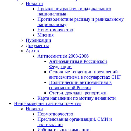
Новости
Проявления расизма и радикального
национализма
Противодействие расизму и радикальному
национализму
Нормотворчество
Мнения
Публикации
Документы
Архив
Антисемитизм 2003-2006
Антисемитизм в Российской
Федерации
Основные тенденции проявлений
антисемитизма в государствах СНГ
Политический антисемитизм в
современной России
Статьи, доклады, репортажи
Карта нападений по мотиву ненависти
Неправомерный антиэкстремизм
Новости
Нормотворчество
Преследования организаций, СМИ и
частных лиц
Избирательные кампании