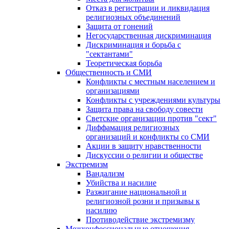
Отказ в регистрации и ликвидация
религиозных объединений
Защита от гонений
Негосударственная дискриминация
Дискриминация и борьба с
"сектантами"
Теоретическая борьба
Общественность и СМИ
Конфликты с местным населением и
организациями
Конфликты с учреждениями культуры
Защита права на свободу совести
Светские организации против "сект"
Диффамация религиозных
организаций и конфликты со СМИ
Акции в защиту нравственности
Дискуссии о религии и обществе
Экстремизм
Вандализм
Убийства и насилие
Разжигание национальной и
религиозной розни и призывы к
насилию
Противодействие экстремизму
Межконфессиональные отношения