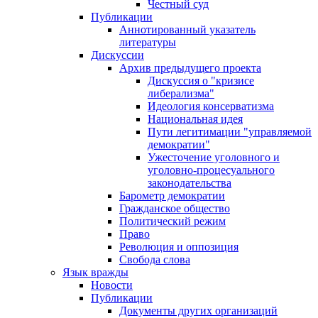
Честный суд
Публикации
Аннотированный указатель
литературы
Дискуссии
Архив предыдущего проекта
Дискуссия о "кризисе
либерализма"
Идеология консерватизма
Национальная идея
Пути легитимации "управляемой
демократии"
Ужесточение уголовного и
уголовно-процесуального
законодательства
Барометр демократии
Гражданское общество
Политический режим
Право
Революция и оппозиция
Свобода слова
Язык вражды
Новости
Публикации
Документы других организаций