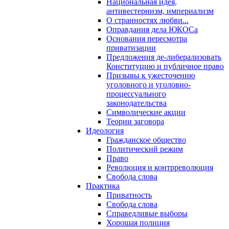
Национальная идея,
антивестернизм, империализм
О странностях любви...
Оправдания дела ЮКОСа
Основания пересмотра
приватизации
Предложения де-либерализовать
Конституцию и публичное право
Призывы к ужесточению
уголовного и уголовно-
процессуального
законодательства
Символические акции
Теории заговора
Идеология
Гражданское общество
Политический режим
Право
Революция и контрреволюция
Свобода слова
Практика
Приватность
Свобода слова
Справедливые выборы
Хорошая полиция