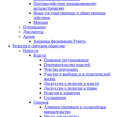
Противодействие неправомерному
антиэкстремизму
Иные государственные и общественные
действия
Мнения
Публикации
Документы
Архив
Хроники фильтрации Рунета
Религия в светском обществе
Новости
Власти
Правовое регулирование
Покровительство властей
Чувства верующих
Участие в выборах и в политической
жизни
Дискуссии о религии и власти
Дискуссии о религии и праве
Религии и карантин
Соглашения
Гонения
Административное и полицейское
вмешательство
Места для молитвы