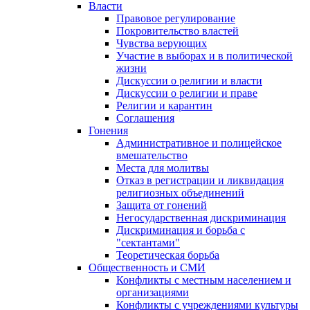
Власти
Правовое регулирование
Покровительство властей
Чувства верующих
Участие в выборах и в политической
жизни
Дискуссии о религии и власти
Дискуссии о религии и праве
Религии и карантин
Соглашения
Гонения
Административное и полицейское
вмешательство
Места для молитвы
Отказ в регистрации и ликвидация
религиозных объединений
Защита от гонений
Негосударственная дискриминация
Дискриминация и борьба с
"сектантами"
Теоретическая борьба
Общественность и СМИ
Конфликты с местным населением и
организациями
Конфликты с учреждениями культуры