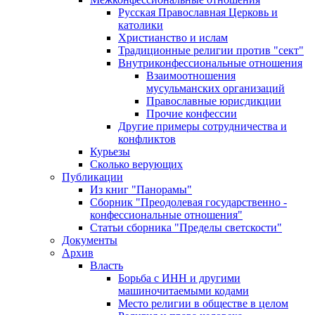
Русская Православная Церковь и
католики
Христианство и ислам
Традиционные религии против "сект"
Внутриконфессиональные отношения
Взаимоотношения
мусульманских организаций
Православные юрисдикции
Прочие конфессии
Другие примеры сотрудничества и
конфликтов
Курьезы
Сколько верующих
Публикации
Из книг "Панорамы"
Сборник "Преодолевая государственно -
конфессиональные отношения"
Статьи сборника "Пределы светскости"
Документы
Архив
Власть
Борьба с ИНН и другими
машиночитаемыми кодами
Место религии в обществе в целом