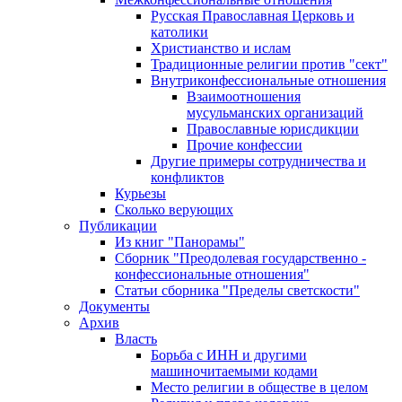
Русская Православная Церковь и
католики
Христианство и ислам
Традиционные религии против "сект"
Внутриконфессиональные отношения
Взаимоотношения
мусульманских организаций
Православные юрисдикции
Прочие конфессии
Другие примеры сотрудничества и
конфликтов
Курьезы
Сколько верующих
Публикации
Из книг "Панорамы"
Сборник "Преодолевая государственно -
конфессиональные отношения"
Статьи сборника "Пределы светскости"
Документы
Архив
Власть
Борьба с ИНН и другими
машиночитаемыми кодами
Место религии в обществе в целом