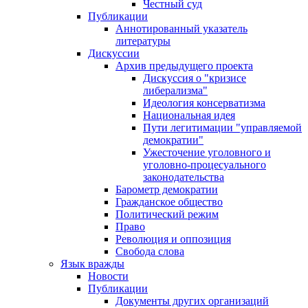
Честный суд
Публикации
Аннотированный указатель
литературы
Дискуссии
Архив предыдущего проекта
Дискуссия о "кризисе
либерализма"
Идеология консерватизма
Национальная идея
Пути легитимации "управляемой
демократии"
Ужесточение уголовного и
уголовно-процесуального
законодательства
Барометр демократии
Гражданское общество
Политический режим
Право
Революция и оппозиция
Свобода слова
Язык вражды
Новости
Публикации
Документы других организаций