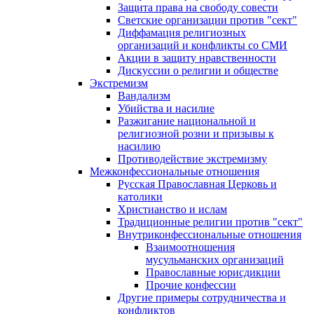
Защита права на свободу совести
Светские организации против "сект"
Диффамация религиозных
организаций и конфликты со СМИ
Акции в защиту нравственности
Дискуссии о религии и обществе
Экстремизм
Вандализм
Убийства и насилие
Разжигание национальной и
религиозной розни и призывы к
насилию
Противодействие экстремизму
Межконфессиональные отношения
Русская Православная Церковь и
католики
Христианство и ислам
Традиционные религии против "сект"
Внутриконфессиональные отношения
Взаимоотношения
мусульманских организаций
Православные юрисдикции
Прочие конфессии
Другие примеры сотрудничества и
конфликтов