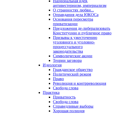
Национальная идея,
антивестернизм, империализм
О странностях любви...
Оправдания дела ЮКОСа
Основания пересмотра
приватизации
Предложения де-либерализовать
Конституцию и публичное право
Призывы к ужесточению
уголовного и уголовно-
процессуального
законодательства
Символические акции
Теории заговора
Идеология
Гражданское общество
Политический режим
Право
Революция и контрреволюция
Свобода слова
Практика
Приватность
Свобода слова
Справедливые выборы
Хорошая полиция