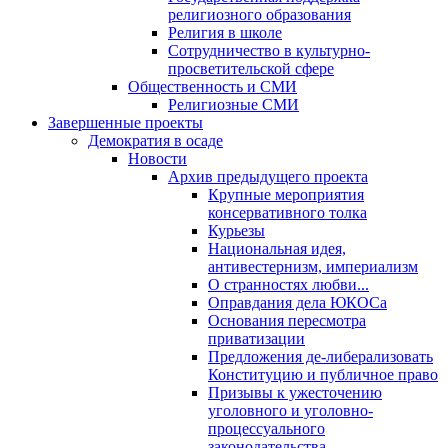
религиозного образования
Религия в школе
Сотрудничество в культурно-
просветительской сфере
Общественность и СМИ
Религиозные СМИ
Завершенные проекты
Демократия в осаде
Новости
Архив предыдущего проекта
Крупные мероприятия
консервативного толка
Курьезы
Национальная идея,
антивестернизм, империализм
О странностях любви...
Оправдания дела ЮКОСа
Основания пересмотра
приватизации
Предложения де-либерализовать
Конституцию и публичное право
Призывы к ужесточению
уголовного и уголовно-
процессуального
законодательства