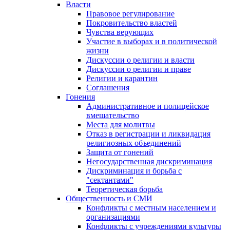
Власти
Правовое регулирование
Покровительство властей
Чувства верующих
Участие в выборах и в политической
жизни
Дискуссии о религии и власти
Дискуссии о религии и праве
Религии и карантин
Соглашения
Гонения
Административное и полицейское
вмешательство
Места для молитвы
Отказ в регистрации и ликвидация
религиозных объединений
Защита от гонений
Негосударственная дискриминация
Дискриминация и борьба с
"сектантами"
Теоретическая борьба
Общественность и СМИ
Конфликты с местным населением и
организациями
Конфликты с учреждениями культуры