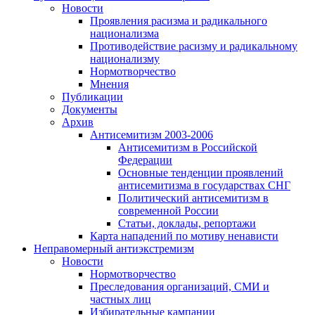
Новости
Проявления расизма и радикального
национализма
Противодействие расизму и радикальному
национализму
Нормотворчество
Мнения
Публикации
Документы
Архив
Антисемитизм 2003-2006
Антисемитизм в Российской
Федерации
Основные тенденции проявлений
антисемитизма в государствах СНГ
Политический антисемитизм в
современной России
Статьи, доклады, репортажи
Карта нападений по мотиву ненависти
Неправомерный антиэкстремизм
Новости
Нормотворчество
Преследования организаций, СМИ и
частных лиц
Избирательные кампании