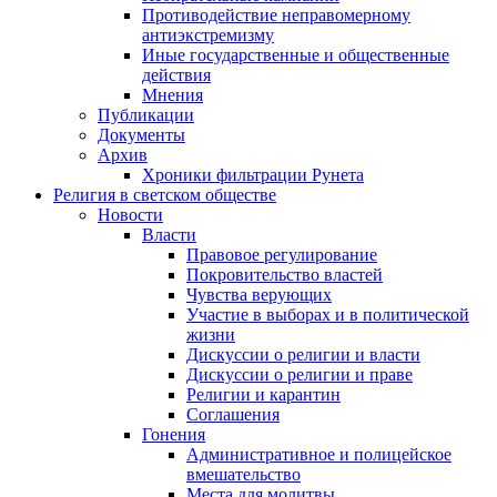
Противодействие неправомерному
антиэкстремизму
Иные государственные и общественные
действия
Мнения
Публикации
Документы
Архив
Хроники фильтрации Рунета
Религия в светском обществе
Новости
Власти
Правовое регулирование
Покровительство властей
Чувства верующих
Участие в выборах и в политической
жизни
Дискуссии о религии и власти
Дискуссии о религии и праве
Религии и карантин
Соглашения
Гонения
Административное и полицейское
вмешательство
Места для молитвы