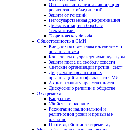
Отказ в регистрации и ликвидация
религиозных объединений
Защита от гонений
Негосударственная дискриминация
Дискриминация и борьба с
"сектантами"
Теоретическая борьба
Общественность и СМИ
Конфликты с местным населением и
организациями
Конфликты с учреждениями культуры
Защита права на свободу совести
Светские организации против "сект"
Диффамация религиозных
организаций и конфликты со СМИ
Акции в защиту нравственности
Дискуссии о религии и обществе
Экстремизм
Вандализм
Убийства и насилие
Разжигание национальной и
религиозной розни и призывы к
насилию
Противодействие экстремизму
Межконфессиональные отношения