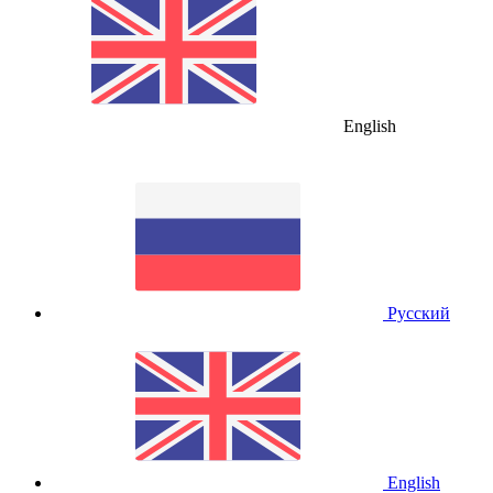
English
Русский
English