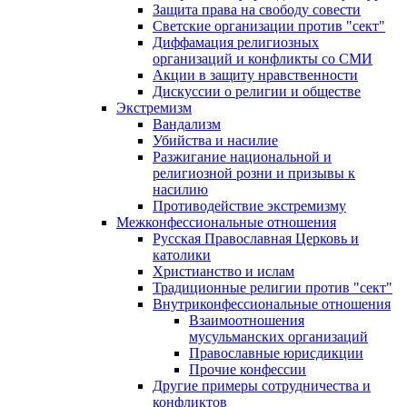
Защита права на свободу совести
Светские организации против "сект"
Диффамация религиозных
организаций и конфликты со СМИ
Акции в защиту нравственности
Дискуссии о религии и обществе
Экстремизм
Вандализм
Убийства и насилие
Разжигание национальной и
религиозной розни и призывы к
насилию
Противодействие экстремизму
Межконфессиональные отношения
Русская Православная Церковь и
католики
Христианство и ислам
Традиционные религии против "сект"
Внутриконфессиональные отношения
Взаимоотношения
мусульманских организаций
Православные юрисдикции
Прочие конфессии
Другие примеры сотрудничества и
конфликтов