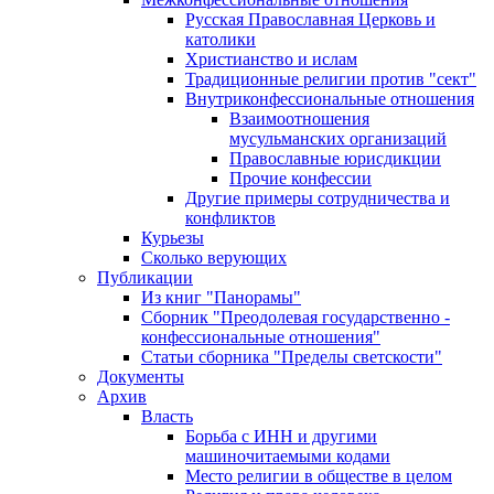
Русская Православная Церковь и
католики
Христианство и ислам
Традиционные религии против "сект"
Внутриконфессиональные отношения
Взаимоотношения
мусульманских организаций
Православные юрисдикции
Прочие конфессии
Другие примеры сотрудничества и
конфликтов
Курьезы
Сколько верующих
Публикации
Из книг "Панорамы"
Сборник "Преодолевая государственно -
конфессиональные отношения"
Статьи сборника "Пределы светскости"
Документы
Архив
Власть
Борьба с ИНН и другими
машиночитаемыми кодами
Место религии в обществе в целом