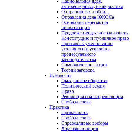
Национальная идея,
антивестернизм, империализм
О странностях любви...
Оправдания дела ЮКОСа
Основания пересмотра
приватизации
Предложения де-либерализовать
Конституцию и публичное право
Призывы к ужесточению
уголовного и уголовно-
процессуального
законодательства
Символические акции
Теории заговора
Идеология
Гражданское общество
Политический режим
Право
Революция и контрреволюция
Свобода слова
Практика
Приватность
Свобода слова
Справедливые выборы
Хорошая полиция