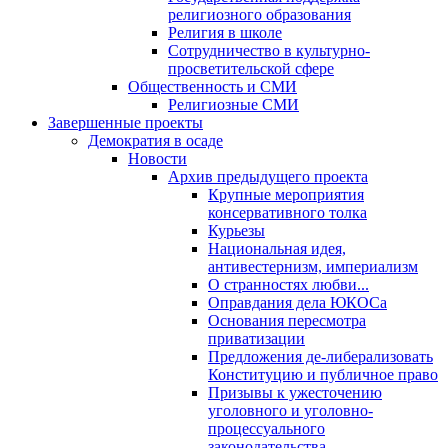
религиозного образования
Религия в школе
Сотрудничество в культурно-
просветительской сфере
Общественность и СМИ
Религиозные СМИ
Завершенные проекты
Демократия в осаде
Новости
Архив предыдущего проекта
Крупные мероприятия
консервативного толка
Курьезы
Национальная идея,
антивестернизм, империализм
О странностях любви...
Оправдания дела ЮКОСа
Основания пересмотра
приватизации
Предложения де-либерализовать
Конституцию и публичное право
Призывы к ужесточению
уголовного и уголовно-
процессуального
законодательства