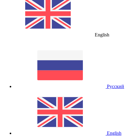
English
Русский
English