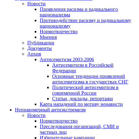
Новости
Проявления расизма и радикального
национализма
Противодействие расизму и радикальному
национализму
Нормотворчество
Мнения
Публикации
Документы
Архив
Антисемитизм 2003-2006
Антисемитизм в Российской
Федерации
Основные тенденции проявлений
антисемитизма в государствах СНГ
Политический антисемитизм в
современной России
Статьи, доклады, репортажи
Карта нападений по мотиву ненависти
Неправомерный антиэкстремизм
Новости
Нормотворчество
Преследования организаций, СМИ и
частных лиц
Избирательные кампании