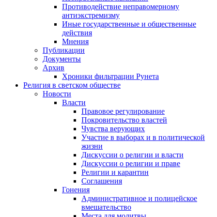
Противодействие неправомерному
антиэкстремизму
Иные государственные и общественные
действия
Мнения
Публикации
Документы
Архив
Хроники фильтрации Рунета
Религия в светском обществе
Новости
Власти
Правовое регулирование
Покровительство властей
Чувства верующих
Участие в выборах и в политической
жизни
Дискуссии о религии и власти
Дискуссии о религии и праве
Религии и карантин
Соглашения
Гонения
Административное и полицейское
вмешательство
Места для молитвы