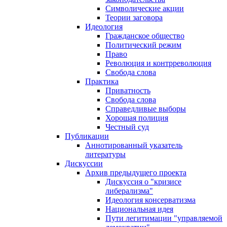
Символические акции
Теории заговора
Идеология
Гражданское общество
Политический режим
Право
Революция и контрреволюция
Свобода слова
Практика
Приватность
Свобода слова
Справедливые выборы
Хорошая полиция
Честный суд
Публикации
Аннотированный указатель
литературы
Дискуссии
Архив предыдущего проекта
Дискуссия о "кризисе
либерализма"
Идеология консерватизма
Национальная идея
Пути легитимации "управляемой