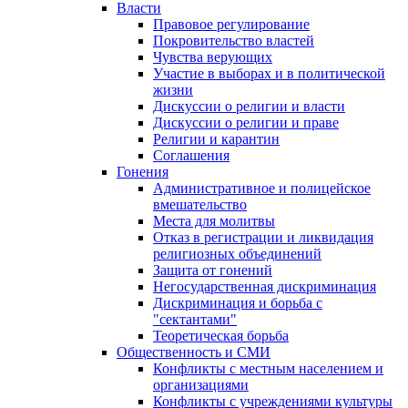
Власти
Правовое регулирование
Покровительство властей
Чувства верующих
Участие в выборах и в политической
жизни
Дискуссии о религии и власти
Дискуссии о религии и праве
Религии и карантин
Соглашения
Гонения
Административное и полицейское
вмешательство
Места для молитвы
Отказ в регистрации и ликвидация
религиозных объединений
Защита от гонений
Негосударственная дискриминация
Дискриминация и борьба с
"сектантами"
Теоретическая борьба
Общественность и СМИ
Конфликты с местным населением и
организациями
Конфликты с учреждениями культуры