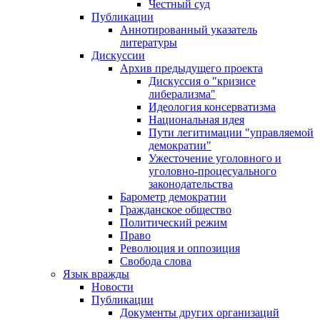
Честный суд
Публикации
Аннотированный указатель
литературы
Дискуссии
Архив предыдущего проекта
Дискуссия о "кризисе
либерализма"
Идеология консерватизма
Национальная идея
Пути легитимации "управляемой
демократии"
Ужесточение уголовного и
уголовно-процесуального
законодательства
Барометр демократии
Гражданское общество
Политический режим
Право
Революция и оппозиция
Свобода слова
Язык вражды
Новости
Публикации
Документы других организаций