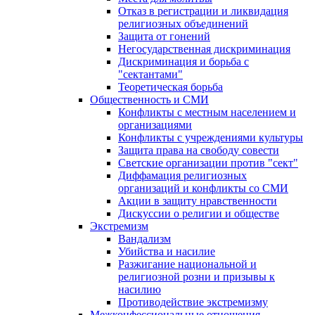
Отказ в регистрации и ликвидация
религиозных объединений
Защита от гонений
Негосударственная дискриминация
Дискриминация и борьба с
"сектантами"
Теоретическая борьба
Общественность и СМИ
Конфликты с местным населением и
организациями
Конфликты с учреждениями культуры
Защита права на свободу совести
Светские организации против "сект"
Диффамация религиозных
организаций и конфликты со СМИ
Акции в защиту нравственности
Дискуссии о религии и обществе
Экстремизм
Вандализм
Убийства и насилие
Разжигание национальной и
религиозной розни и призывы к
насилию
Противодействие экстремизму
Межконфессиональные отношения