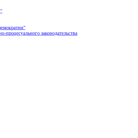
а"
демократии"
но-процесуального законодательства