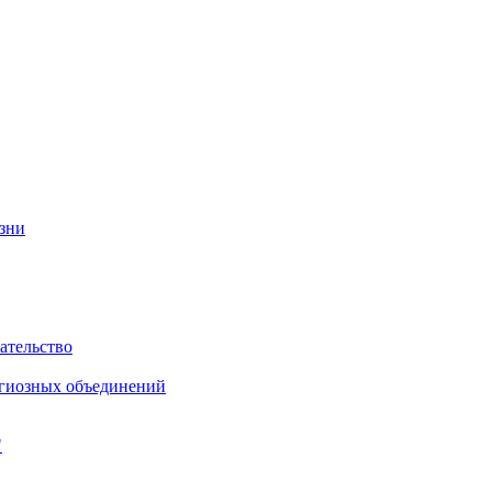
изни
ательство
игиозных объединений
"