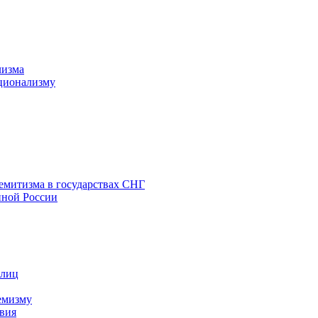
лизма
ционализму
емитизма в государствах СНГ
нной России
 лиц
емизму
вия