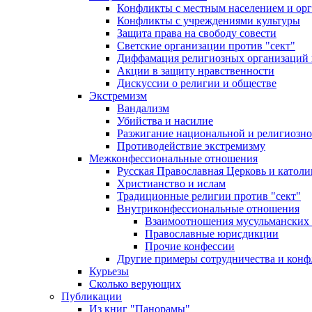
Конфликты с местным населением и ор
Конфликты с учреждениями культуры
Защита права на свободу совести
Светские организации против "сект"
Диффамация религиозных организаций
Акции в защиту нравственности
Дискуссии о религии и обществе
Экстремизм
Вандализм
Убийства и насилие
Разжигание национальной и религиозно
Противодействие экстремизму
Межконфессиональные отношения
Русская Православная Церковь и католи
Христианство и ислам
Традиционные религии против "сект"
Внутриконфессиональные отношения
Взаимоотношения мусульманских 
Православные юрисдикции
Прочие конфессии
Другие примеры сотрудничества и конф
Курьезы
Сколько верующих
Публикации
Из книг "Панорамы"