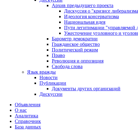
Архив предыдущего проекта
Дискуссия о "кризисе либерализм
Идеология консерватизма
Национальная идея
Пути легитимации "управляемой 
Ужесточение уголовного и уголов
Барометр демократии
Гражданское общество
Политический режим
Право
Революция и оппозиция
Свобода слова
Язык вражды
Новости
Публикации
Документы других организаций
Дискуссии
Объявления
О нас
Аналитика
Справочник
База данных