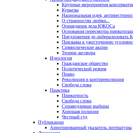
Крупные мероприятия консервати
Курьезы
Национальная идея, антивестерни
О странностях любви...
Оправдания дела ЮКОСа
Основания пересмотра приватиза
Предложения де-либерализовать 
Призывы к ужесточению уголовног
Символические акции
Теории заговора
Идеология
Гражданское общество
Политический режим
Право
Революция и контрреволюция
Свобода слова
Практика
Приватность
Свобода слова
Справедливые выборы
Хорошая полиция
Честный суд
Публикации
Аннотированный указатель литературы
Дискуссии