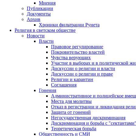
Мнения
Публикации
Документы
Архив
Хроники фильтрации Рунета
Религия в светском обществе
Новости
Власти
Правовое регулирование
Покровительство властей
Чувства верующих
Участие в выборах и в политической ж
Дискуссии о религии и власти
Дискуссии о религии и праве
Религии и карантин
Соглашения
Гонения
Административное и полицейское вмеш
Места для молитвы
Отказ в регистрации и ликвидация рел
Защита от гонений
Негосударственная дискриминация
Дискриминация и борьба с "сектантами
Теоретическая борьба
Общественность и СМИ