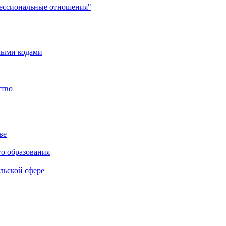
фессиональные отношения"
мыми кодами
ство
ве
го образования
льской сфере