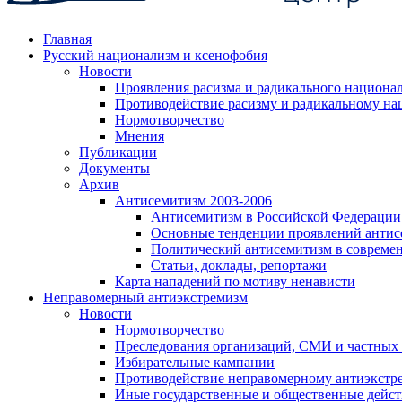
Главная
Русский национализм и ксенофобия
Новости
Проявления расизма и радикального национа
Противодействие расизму и радикальному на
Нормотворчество
Мнения
Публикации
Документы
Архив
Антисемитизм 2003-2006
Антисемитизм в Российской Федерации
Основные тенденции проявлений антис
Политический антисемитизм в совреме
Статьи, доклады, репортажи
Карта нападений по мотиву ненависти
Неправомерный антиэкстремизм
Новости
Нормотворчество
Преследования организаций, СМИ и частных
Избирательные кампании
Противодействие неправомерному антиэкстр
Иные государственные и общественные дейст