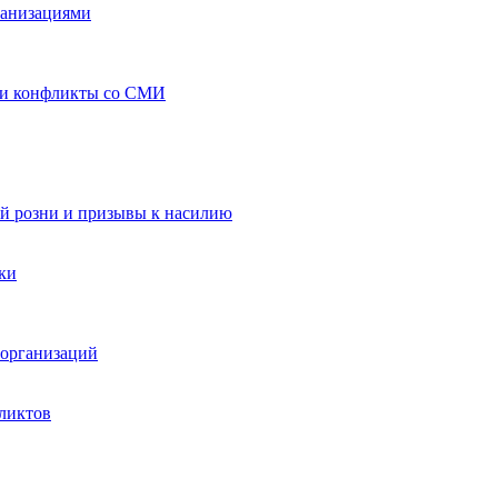
ганизациями
 и конфликты со СМИ
й розни и призывы к насилию
ки
организаций
ликтов