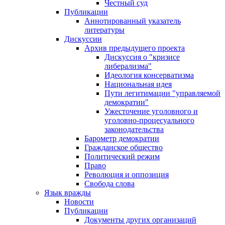
Честный суд
Публикации
Аннотированный указатель
литературы
Дискуссии
Архив предыдущего проекта
Дискуссия о "кризисе
либерализма"
Идеология консерватизма
Национальная идея
Пути легитимации "управляемой
демократии"
Ужесточение уголовного и
уголовно-процесуального
законодательства
Барометр демократии
Гражданское общество
Политический режим
Право
Революция и оппозиция
Свобода слова
Язык вражды
Новости
Публикации
Документы других организаций