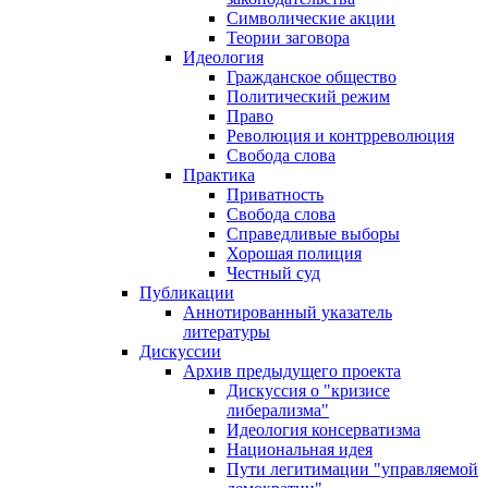
Символические акции
Теории заговора
Идеология
Гражданское общество
Политический режим
Право
Революция и контрреволюция
Свобода слова
Практика
Приватность
Свобода слова
Справедливые выборы
Хорошая полиция
Честный суд
Публикации
Аннотированный указатель
литературы
Дискуссии
Архив предыдущего проекта
Дискуссия о "кризисе
либерализма"
Идеология консерватизма
Национальная идея
Пути легитимации "управляемой