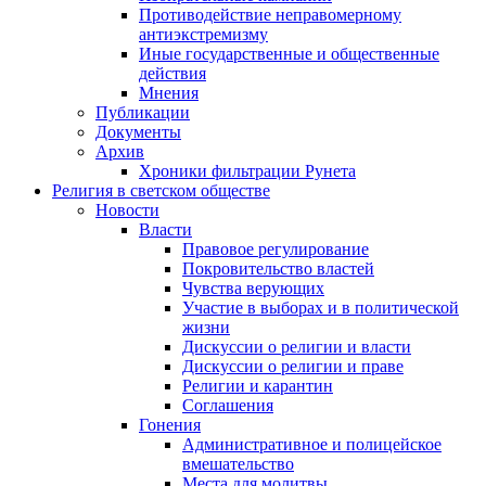
Противодействие неправомерному
антиэкстремизму
Иные государственные и общественные
действия
Мнения
Публикации
Документы
Архив
Хроники фильтрации Рунета
Религия в светском обществе
Новости
Власти
Правовое регулирование
Покровительство властей
Чувства верующих
Участие в выборах и в политической
жизни
Дискуссии о религии и власти
Дискуссии о религии и праве
Религии и карантин
Соглашения
Гонения
Административное и полицейское
вмешательство
Места для молитвы