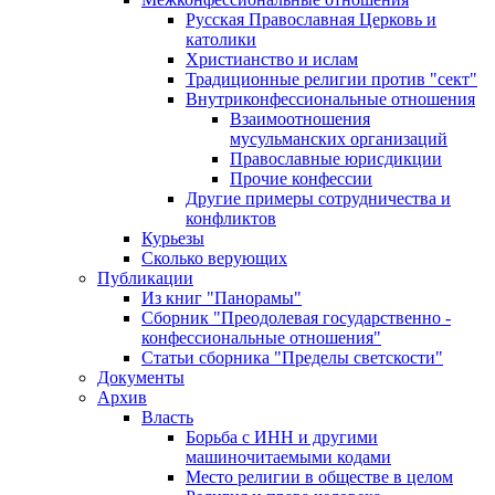
Русская Православная Церковь и
католики
Христианство и ислам
Традиционные религии против "сект"
Внутриконфессиональные отношения
Взаимоотношения
мусульманских организаций
Православные юрисдикции
Прочие конфессии
Другие примеры сотрудничества и
конфликтов
Курьезы
Сколько верующих
Публикации
Из книг "Панорамы"
Сборник "Преодолевая государственно -
конфессиональные отношения"
Статьи сборника "Пределы светскости"
Документы
Архив
Власть
Борьба с ИНН и другими
машиночитаемыми кодами
Место религии в обществе в целом