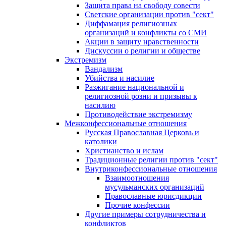
Защита права на свободу совести
Светские организации против "сект"
Диффамация религиозных
организаций и конфликты со СМИ
Акции в защиту нравственности
Дискуссии о религии и обществе
Экстремизм
Вандализм
Убийства и насилие
Разжигание национальной и
религиозной розни и призывы к
насилию
Противодействие экстремизму
Межконфессиональные отношения
Русская Православная Церковь и
католики
Христианство и ислам
Традиционные религии против "сект"
Внутриконфессиональные отношения
Взаимоотношения
мусульманских организаций
Православные юрисдикции
Прочие конфессии
Другие примеры сотрудничества и
конфликтов