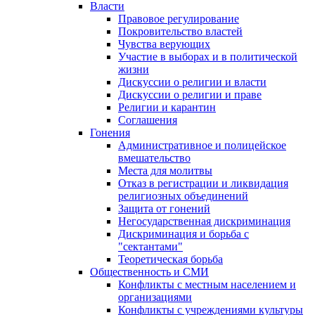
Власти
Правовое регулирование
Покровительство властей
Чувства верующих
Участие в выборах и в политической
жизни
Дискуссии о религии и власти
Дискуссии о религии и праве
Религии и карантин
Соглашения
Гонения
Административное и полицейское
вмешательство
Места для молитвы
Отказ в регистрации и ликвидация
религиозных объединений
Защита от гонений
Негосударственная дискриминация
Дискриминация и борьба с
"сектантами"
Теоретическая борьба
Общественность и СМИ
Конфликты с местным населением и
организациями
Конфликты с учреждениями культуры