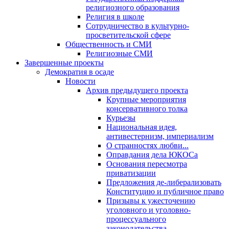
религиозного образования
Религия в школе
Сотрудничество в культурно-
просветительской сфере
Общественность и СМИ
Религиозные СМИ
Завершенные проекты
Демократия в осаде
Новости
Архив предыдущего проекта
Крупные мероприятия
консервативного толка
Курьезы
Национальная идея,
антивестернизм, империализм
О странностях любви...
Оправдания дела ЮКОСа
Основания пересмотра
приватизации
Предложения де-либерализовать
Конституцию и публичное право
Призывы к ужесточению
уголовного и уголовно-
процессуального
законодательства