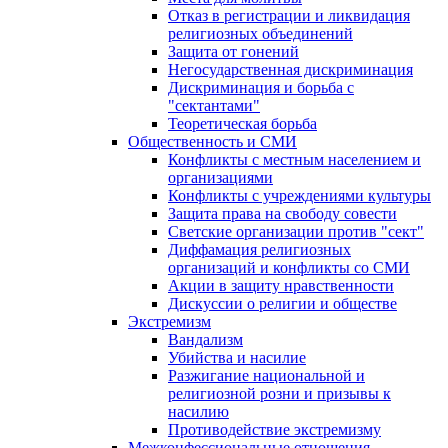
Отказ в регистрации и ликвидация
религиозных объединений
Защита от гонений
Негосударственная дискриминация
Дискриминация и борьба с
"сектантами"
Теоретическая борьба
Общественность и СМИ
Конфликты с местным населением и
организациями
Конфликты с учреждениями культуры
Защита права на свободу совести
Светские организации против "сект"
Диффамация религиозных
организаций и конфликты со СМИ
Акции в защиту нравственности
Дискуссии о религии и обществе
Экстремизм
Вандализм
Убийства и насилие
Разжигание национальной и
религиозной розни и призывы к
насилию
Противодействие экстремизму
Межконфессиональные отношения