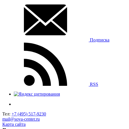
Подписка
RSS
Тел:
+7 (495) 517-9230
mail@sova-center.ru
Карта сайта