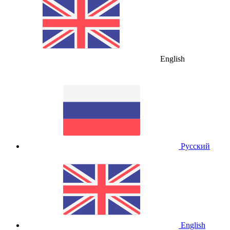
English
Русский
English