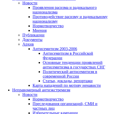
Новости
Проявления расизма и радикального
национализма
Противодействие расизму и радикальному
национализму
Нормотворчество
Мнения
Публикации
Документы
Архив
Антисемитизм 2003-2006
Антисемитизм в Российской
Федерации
Основные тенденции проявлений
антисемитизма в государствах СНГ
Политический антисемитизм в
современной России
Статьи, доклады, репортажи
Карта нападений по мотиву ненависти
Неправомерный антиэкстремизм
Новости
Нормотворчество
Преследования организаций, СМИ и
частных лиц
Избирательные кампании