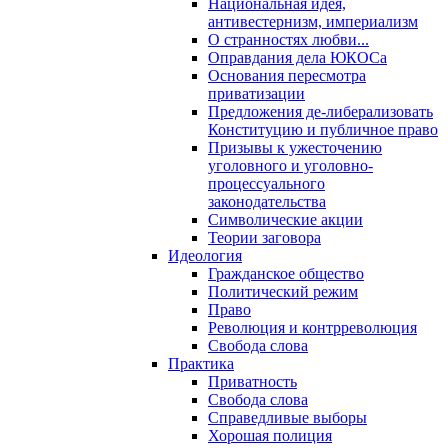
Национальная идея,
антивестернизм, империализм
О странностях любви...
Оправдания дела ЮКОСа
Основания пересмотра
приватизации
Предложения де-либерализовать
Конституцию и публичное право
Призывы к ужесточению
уголовного и уголовно-
процессуального
законодательства
Символические акции
Теории заговора
Идеология
Гражданское общество
Политический режим
Право
Революция и контрреволюция
Свобода слова
Практика
Приватность
Свобода слова
Справедливые выборы
Хорошая полиция