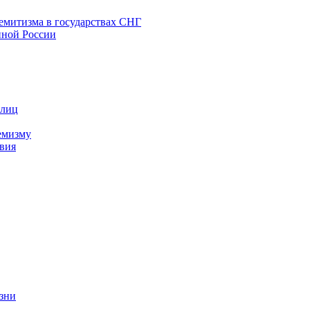
емитизма в государствах СНГ
нной России
 лиц
емизму
вия
изни