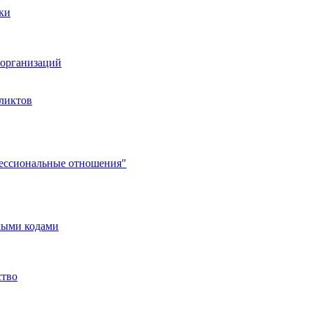
ки
организаций
ликтов
фессиональные отношения"
мыми кодами
ство