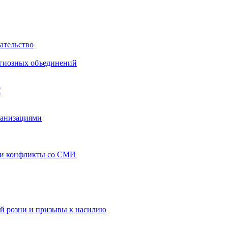
ательство
игиозных объединений
"
ганизациями
 и конфликты со СМИ
й розни и призывы к насилию