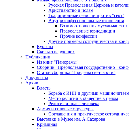
Русская Православная Церковь и католи
Христианство и ислам
Традиционные религии против "сект"
Внутриконфессиональные отношения
Взаимоотношения мусульманских 
Православные юрисдикции
Прочие конфессии
Другие примеры сотрудничества и конф
Курьезы
Сколько верующих
Публикации
Из книг "Панорамы"
Сборник "Преодолевая государственно - кон
Статьи сборника "Пределы светскости"
Документы
Архив
Власть
Борьба с ИНН и другими машиночитае
Место религии в обществе в целом
Религия и права человека
Армия и силовые структуры
Соглашения и практическое сотрудниче
Выставки в Музее им. А.Сахарова
Криминал