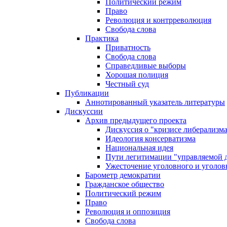
Политический режим
Право
Революция и контрреволюция
Свобода слова
Практика
Приватность
Свобода слова
Справедливые выборы
Хорошая полиция
Честный суд
Публикации
Аннотированный указатель литературы
Дискуссии
Архив предыдущего проекта
Дискуссия о "кризисе либерализм
Идеология консерватизма
Национальная идея
Пути легитимации "управляемой 
Ужесточение уголовного и уголов
Барометр демократии
Гражданское общество
Политический режим
Право
Революция и оппозиция
Свобода слова