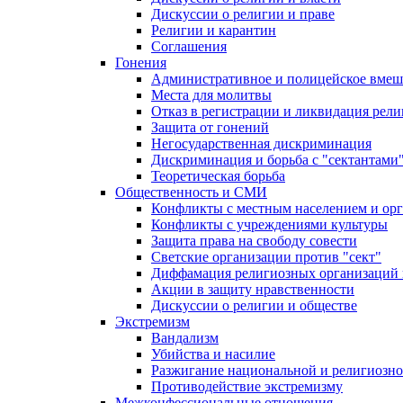
Дискуссии о религии и праве
Религии и карантин
Соглашения
Гонения
Административное и полицейское вмеш
Места для молитвы
Отказ в регистрации и ликвидация рел
Защита от гонений
Негосударственная дискриминация
Дискриминация и борьба с "сектантами
Теоретическая борьба
Общественность и СМИ
Конфликты с местным населением и ор
Конфликты с учреждениями культуры
Защита права на свободу совести
Светские организации против "сект"
Диффамация религиозных организаций
Акции в защиту нравственности
Дискуссии о религии и обществе
Экстремизм
Вандализм
Убийства и насилие
Разжигание национальной и религиозно
Противодействие экстремизму
Межконфессиональные отношения