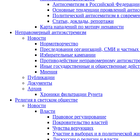
Антисемитизм в Российской Федерации
Основные тенденции проявлений антис
Политический антисемитизм в совреме
Статьи, доклады, репортажи
Карта нападений по мотиву ненависти
Неправомерный антиэкстремизм
Новости
Нормотворчество
Преследования организаций, СМИ и частных
Избирательные кампании
Противодействие неправомерному антиэкстр
Иные государственные и общественные дейст
Мнения
Публикации
Документы
Архив
Хроники фильтрации Рунета
Религия в светском обществе
Новости
Власти
Правовое регулирование
Покровительство властей
Чувства верующих
Участие в выборах и в политической ж
Дискуссии о религии и власти