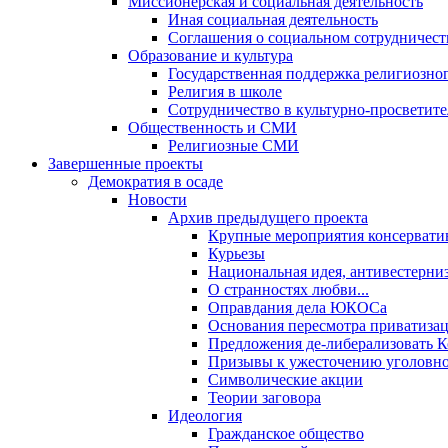
Миссионерская и социальная деятельность
Иная социальная деятельность
Соглашения о социальном сотрудничест
Образование и культура
Государственная поддержка религиозно
Религия в школе
Сотрудничество в культурно-просветите
Общественность и СМИ
Религиозные СМИ
Завершенные проекты
Демократия в осаде
Новости
Архив предыдущего проекта
Крупные мероприятия консервати
Курьезы
Национальная идея, антивестерни
О странностях любви...
Оправдания дела ЮКОСа
Основания пересмотра приватиза
Предложения де-либерализовать 
Призывы к ужесточению уголовног
Символические акции
Теории заговора
Идеология
Гражданское общество