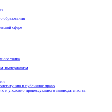
ве
го образования
льской сфере
вного толка
зм, империализм
ции
Конституцию и публичное право
о и уголовно-процессуального законодательства