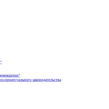
а"
демократии"
но-процесуального законодательства