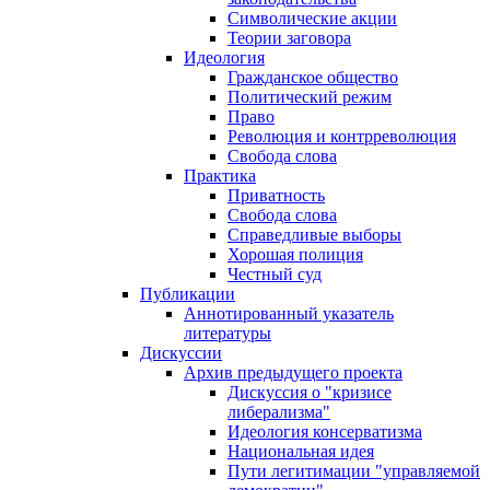
Символические акции
Теории заговора
Идеология
Гражданское общество
Политический режим
Право
Революция и контрреволюция
Свобода слова
Практика
Приватность
Свобода слова
Справедливые выборы
Хорошая полиция
Честный суд
Публикации
Аннотированный указатель
литературы
Дискуссии
Архив предыдущего проекта
Дискуссия о "кризисе
либерализма"
Идеология консерватизма
Национальная идея
Пути легитимации "управляемой