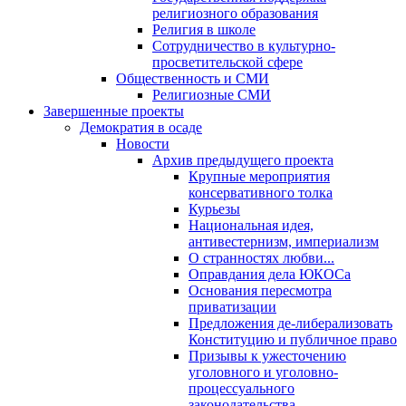
религиозного образования
Религия в школе
Сотрудничество в культурно-
просветительской сфере
Общественность и СМИ
Религиозные СМИ
Завершенные проекты
Демократия в осаде
Новости
Архив предыдущего проекта
Крупные мероприятия
консервативного толка
Курьезы
Национальная идея,
антивестернизм, империализм
О странностях любви...
Оправдания дела ЮКОСа
Основания пересмотра
приватизации
Предложения де-либерализовать
Конституцию и публичное право
Призывы к ужесточению
уголовного и уголовно-
процессуального
законодательства