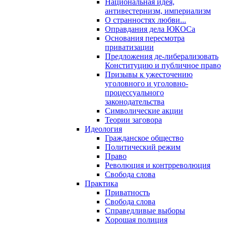
Национальная идея,
антивестернизм, империализм
О странностях любви...
Оправдания дела ЮКОСа
Основания пересмотра
приватизации
Предложения де-либерализовать
Конституцию и публичное право
Призывы к ужесточению
уголовного и уголовно-
процессуального
законодательства
Символические акции
Теории заговора
Идеология
Гражданское общество
Политический режим
Право
Революция и контрреволюция
Свобода слова
Практика
Приватность
Свобода слова
Справедливые выборы
Хорошая полиция