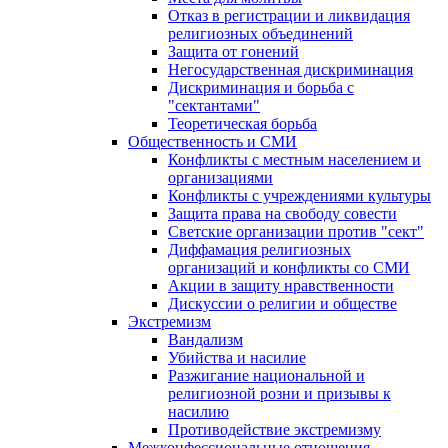
Отказ в регистрации и ликвидация
религиозных объединений
Защита от гонений
Негосударственная дискриминация
Дискриминация и борьба с
"сектантами"
Теоретическая борьба
Общественность и СМИ
Конфликты с местным населением и
организациями
Конфликты с учреждениями культуры
Защита права на свободу совести
Светские организации против "сект"
Диффамация религиозных
организаций и конфликты со СМИ
Акции в защиту нравственности
Дискуссии о религии и обществе
Экстремизм
Вандализм
Убийства и насилие
Разжигание национальной и
религиозной розни и призывы к
насилию
Противодействие экстремизму
Межконфессиональные отношения