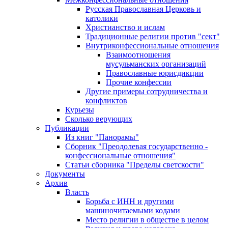
Русская Православная Церковь и
католики
Христианство и ислам
Традиционные религии против "сект"
Внутриконфессиональные отношения
Взаимоотношения
мусульманских организаций
Православные юрисдикции
Прочие конфессии
Другие примеры сотрудничества и
конфликтов
Курьезы
Сколько верующих
Публикации
Из книг "Панорамы"
Сборник "Преодолевая государственно -
конфессиональные отношения"
Статьи сборника "Пределы светскости"
Документы
Архив
Власть
Борьба с ИНН и другими
машиночитаемыми кодами
Место религии в обществе в целом