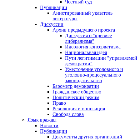
Честный суд
Публикации
Аннотированный указатель
литературы
Дискуссии
Архив предыдущего проекта
Дискуссия о "кризисе
либерализма"
Идеология консерватизма
Национальная идея
Пути легитимации "управляемой
демократии"
Ужесточение уголовного и
уголовно-процесуального
законодательства
Барометр демократии
Гражданское общество
Политический режим
Право
Революция и оппозиция
Свобода слова
Язык вражды
Новости
Публикации
Документы других организаций