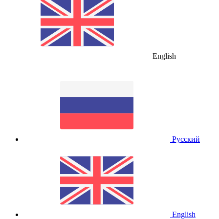
English
Русский
English