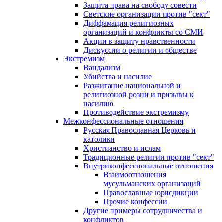
Защита права на свободу совести
Светские организации против "сект"
Диффамация религиозных
организаций и конфликты со СМИ
Акции в защиту нравственности
Дискуссии о религии и обществе
Экстремизм
Вандализм
Убийства и насилие
Разжигание национальной и
религиозной розни и призывы к
насилию
Противодействие экстремизму
Межконфессиональные отношения
Русская Православная Церковь и
католики
Христианство и ислам
Традиционные религии против "сект"
Внутриконфессиональные отношения
Взаимоотношения
мусульманских организаций
Православные юрисдикции
Прочие конфессии
Другие примеры сотрудничества и
конфликтов