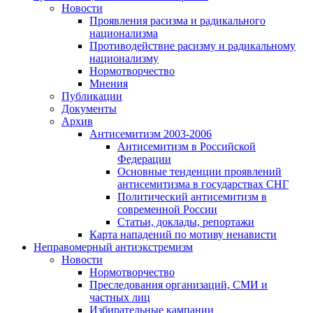
Новости
Проявления расизма и радикального
национализма
Противодействие расизму и радикальному
национализму
Нормотворчество
Мнения
Публикации
Документы
Архив
Антисемитизм 2003-2006
Антисемитизм в Российской
Федерации
Основные тенденции проявлений
антисемитизма в государствах СНГ
Политический антисемитизм в
современной России
Статьи, доклады, репортажи
Карта нападений по мотиву ненависти
Неправомерный антиэкстремизм
Новости
Нормотворчество
Преследования организаций, СМИ и
частных лиц
Избирательные кампании