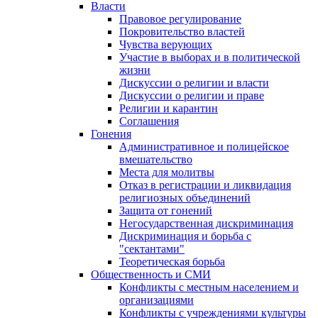
Власти
Правовое регулирование
Покровительство властей
Чувства верующих
Участие в выборах и в политической
жизни
Дискуссии о религии и власти
Дискуссии о религии и праве
Религии и карантин
Соглашения
Гонения
Административное и полицейское
вмешательство
Места для молитвы
Отказ в регистрации и ликвидация
религиозных объединений
Защита от гонений
Негосударственная дискриминация
Дискриминация и борьба с
"сектантами"
Теоретическая борьба
Общественность и СМИ
Конфликты с местным населением и
организациями
Конфликты с учреждениями культуры