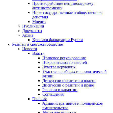
Противодействие неправомерному
антиэкстремизму
Иные государственные и общественные
действия
Мнения
Публикации
Документы
Архив
Хроники фильтрации Рунета
Религия в светском обществе
Новости
Власти
Правовое регулирование
Покровительство властей
Чувства верующих
Участие в выборах и в политической
жизни
Дискуссии о религии и власти
Дискуссии о религии и праве
Религии и карантин
Соглашения
Гонения
Административное и полицейское
вмешательство
Места для молитвы