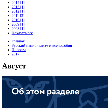
2014 [1]
2013 [1]
2012 [1]
2011 [3]
2010 [1]
2009 [1]
2008 [1]
Показать все
Главная
Русский национализм и ксенофобия
Новости
2017
Август