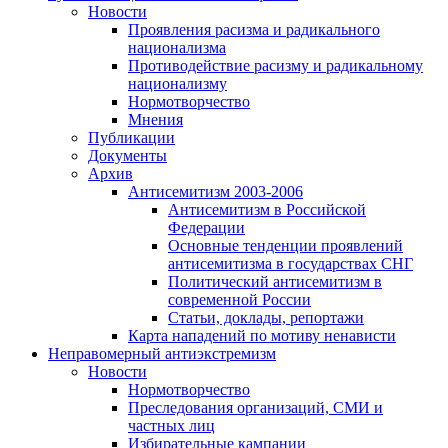
Новости
Проявления расизма и радикального
национализма
Противодействие расизму и радикальному
национализму
Нормотворчество
Мнения
Публикации
Документы
Архив
Антисемитизм 2003-2006
Антисемитизм в Российской
Федерации
Основные тенденции проявлений
антисемитизма в государствах СНГ
Политический антисемитизм в
современной России
Статьи, доклады, репортажи
Карта нападений по мотиву ненависти
Неправомерный антиэкстремизм
Новости
Нормотворчество
Преследования организаций, СМИ и
частных лиц
Избирательные кампании