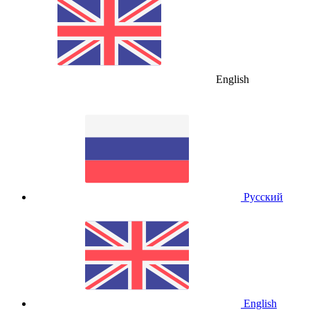
English
Русский
English