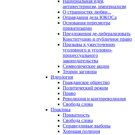
Национальная идея,
антивестернизм, империализм
О странностях любви...
Оправдания дела ЮКОСа
Основания пересмотра
приватизации
Предложения де-либерализовать
Конституцию и публичное право
Призывы к ужесточению
уголовного и уголовно-
процессуального
законодательства
Символические акции
Теории заговора
Идеология
Гражданское общество
Политический режим
Право
Революция и контрреволюция
Свобода слова
Практика
Приватность
Свобода слова
Справедливые выборы
Хорошая полиция