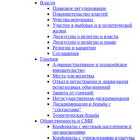
Власти
Правовое регулирование
Покровительство властей
Чувства верующих
Участие в выборах и в политической
жизни
Дискуссии о религии и власти
Дискуссии о религии и праве
Религии и карантин
Соглашения
Гонения
Административное и полицейское
вмешательство
Места для молитвы
Отказ в регистрации и ликвидация
религиозных объединений
Защита от гонений
Негосударственная дискриминация
Дискриминация и борьба с
"сектантами"
Теоретическая борьба
Общественность и СМИ
Конфликты с местным населением и
организациями
Конфликты с учреждениями культуры