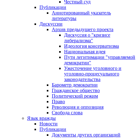
Честный суд
Публикации
Аннотированный указатель
литературы
Дискуссии
Архив предыдущего проекта
Дискуссия о "кризисе
либерализма"
Идеология консерватизма
Национальная идея
Пути легитимации "управляемой
демократии"
Ужесточение уголовного и
уголовно-процесуального
законодательства
Барометр демократии
Гражданское общество
Политический режим
Право
Революция и оппозиция
Свобода слова
Язык вражды
Новости
Публикации
Документы других организаций