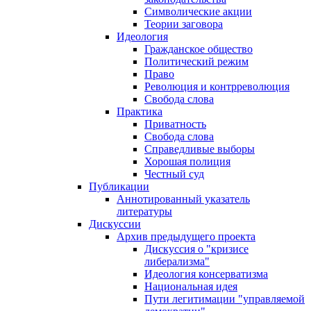
Символические акции
Теории заговора
Идеология
Гражданское общество
Политический режим
Право
Революция и контрреволюция
Свобода слова
Практика
Приватность
Свобода слова
Справедливые выборы
Хорошая полиция
Честный суд
Публикации
Аннотированный указатель
литературы
Дискуссии
Архив предыдущего проекта
Дискуссия о "кризисе
либерализма"
Идеология консерватизма
Национальная идея
Пути легитимации "управляемой