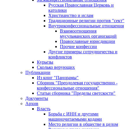
Русская Православная Церковь и
католики
Христианство и ислам
Традиционные религии против "сект"
Внутриконфессиональные отношения
Взаимоотношения
мусульманских организаций
Православные юрисдикции
Прочие конфессии
Другие примеры сотрудничества и
конфликтов
Курьезы
Сколько верующих
Публикации
Из книг "Панорамы"
Сборник "Преодолевая государственно -
конфессиональные отношения"
Статьи сборника "Пределы светскости"
Документы
Архив
Власть
Борьба с ИНН и другими
машиночитаемыми кодами
Место религии в обществе в целом