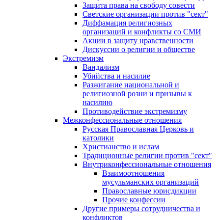
Защита права на свободу совести
Светские организации против "сект"
Диффамация религиозных
организаций и конфликты со СМИ
Акции в защиту нравственности
Дискуссии о религии и обществе
Экстремизм
Вандализм
Убийства и насилие
Разжигание национальной и
религиозной розни и призывы к
насилию
Противодействие экстремизму
Межконфессиональные отношения
Русская Православная Церковь и
католики
Христианство и ислам
Традиционные религии против "сект"
Внутриконфессиональные отношения
Взаимоотношения
мусульманских организаций
Православные юрисдикции
Прочие конфессии
Другие примеры сотрудничества и
конфликтов