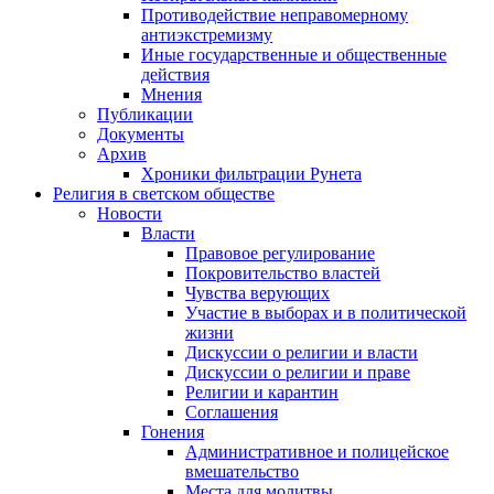
Противодействие неправомерному
антиэкстремизму
Иные государственные и общественные
действия
Мнения
Публикации
Документы
Архив
Хроники фильтрации Рунета
Религия в светском обществе
Новости
Власти
Правовое регулирование
Покровительство властей
Чувства верующих
Участие в выборах и в политической
жизни
Дискуссии о религии и власти
Дискуссии о религии и праве
Религии и карантин
Соглашения
Гонения
Административное и полицейское
вмешательство
Места для молитвы