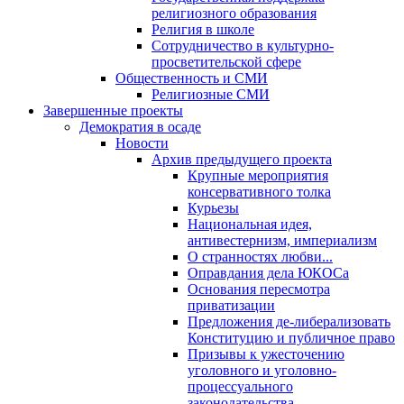
религиозного образования
Религия в школе
Сотрудничество в культурно-
просветительской сфере
Общественность и СМИ
Религиозные СМИ
Завершенные проекты
Демократия в осаде
Новости
Архив предыдущего проекта
Крупные мероприятия
консервативного толка
Курьезы
Национальная идея,
антивестернизм, империализм
О странностях любви...
Оправдания дела ЮКОСа
Основания пересмотра
приватизации
Предложения де-либерализовать
Конституцию и публичное право
Призывы к ужесточению
уголовного и уголовно-
процессуального
законодательства