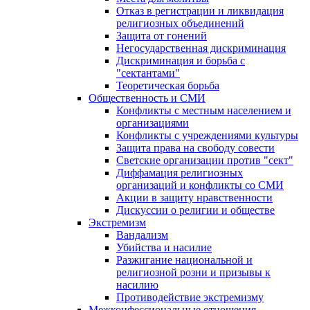
Отказ в регистрации и ликвидация
религиозных объединений
Защита от гонений
Негосударственная дискриминация
Дискриминация и борьба с
"сектантами"
Теоретическая борьба
Общественность и СМИ
Конфликты с местным населением и
организациями
Конфликты с учреждениями культуры
Защита права на свободу совести
Светские организации против "сект"
Диффамация религиозных
организаций и конфликты со СМИ
Акции в защиту нравственности
Дискуссии о религии и обществе
Экстремизм
Вандализм
Убийства и насилие
Разжигание национальной и
религиозной розни и призывы к
насилию
Противодействие экстремизму
Межконфессиональные отношения