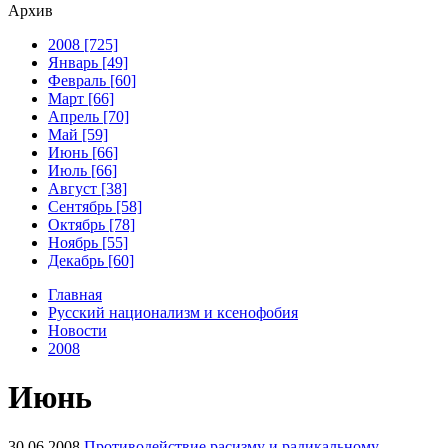
Архив
2008 [725]
Январь [49]
Февраль [60]
Март [66]
Апрель [70]
Май [59]
Июнь [66]
Июль [66]
Август [38]
Сентябрь [58]
Октябрь [78]
Ноябрь [55]
Декабрь [60]
Главная
Русский национализм и ксенофобия
Новости
2008
Июнь
30.06.2008
Противодействие расизму и радикальному