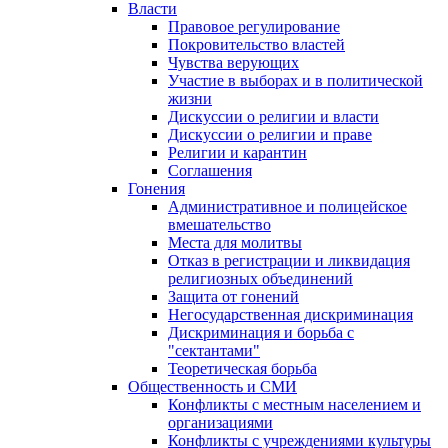
Власти
Правовое регулирование
Покровительство властей
Чувства верующих
Участие в выборах и в политической
жизни
Дискуссии о религии и власти
Дискуссии о религии и праве
Религии и карантин
Соглашения
Гонения
Административное и полицейское
вмешательство
Места для молитвы
Отказ в регистрации и ликвидация
религиозных объединений
Защита от гонений
Негосударственная дискриминация
Дискриминация и борьба с
"сектантами"
Теоретическая борьба
Общественность и СМИ
Конфликты с местным населением и
организациями
Конфликты с учреждениями культуры