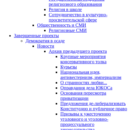
религиозного образования
Религия в школе
Сотрудничество в культурно-
просветительской сфере
Общественность и СМИ
Религиозные СМИ
Завершенные проекты
Демократия в осаде
Новости
Архив предыдущего проекта
Крупные мероприятия
консервативного толка
Курьезы
Национальная идея,
антивестернизм, империализм
О странностях любви...
Оправдания дела ЮКОСа
Основания пересмотра
приватизации
Предложения де-либерализовать
Конституцию и публичное право
Призывы к ужесточению
уголовного и уголовно-
процессуального
законодательства