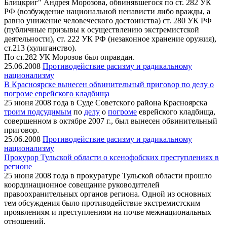
Блицкриг" Андрея Морозова, обвинявшегося по ст. 282 УК
РФ (возбуждение национальной ненависти либо вражды, а
равно унижение человеческого достоинства) ст. 280 УК РФ
(публичные призывы к осуществлению экстремистской
деятельности), ст. 222 УК РФ (незаконное хранение оружия),
ст.213 (хулиганство).
По ст.282 УК Морозов был оправдан.
25.06.2008
Противодействие расизму и радикальному
национализму
В Красноярске вынесен обвинительный приговор по делу о
погроме еврейского кладбища
25 июня 2008 года в Суде Советского района Красноярска
троим подсудимым
по
делу
о
погроме
еврейского кладбища,
совершенном в октябре 2007 г., был вынесен обвинительный
приговор.
25.06.2008
Противодействие расизму и радикальному
национализму
Прокурор Тульской области о ксенофобских преступлениях в
регионе
25 июня 2008 года в прокуратуре Тульской области прошло
координационное совещание руководителей
правоохранительных органов региона. Одной из основных
тем обсуждения было противодействие экстремистским
проявлениям и преступлениям на почве межнациональных
отношений.