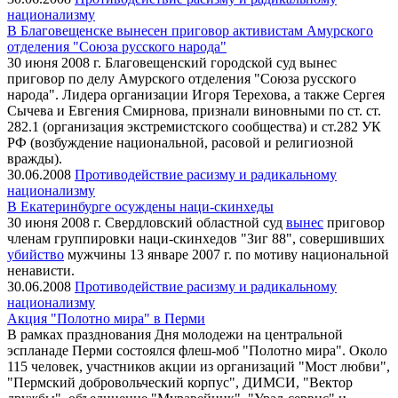
национализму
В Благовещенске вынесен приговор активистам Амурского
отделения "Союза русского народа"
30 июня 2008 г. Благовещенский городской суд вынес
приговор по делу Амурского отделения "Союза русского
народа". Лидера организации Игоря Терехова, а также Сергея
Сычева и Евгения Смирнова, признали виновными по ст. ст.
282.1 (организация экстремистского сообщества) и ст.282 УК
РФ (возбуждение национальной, расовой и религиозной
вражды).
30.06.2008
Противодействие расизму и радикальному
национализму
В Екатеринбурге осуждены наци-скинхеды
30 июня 2008 г. Свердловский областной суд
вынес
приговор
членам группировки наци-скинхедов "Зиг 88", совершивших
убийство
мужчины 13 январе 2007 г. по мотиву национальной
ненависти.
30.06.2008
Противодействие расизму и радикальному
национализму
Акция "Полотно мира" в Перми
В рамках празднования Дня молодежи на центральной
эспланаде Перми состоялся флеш-моб "Полотно мира". Около
115 человек, участников акции из организаций "Мост любви",
"Пермский добровольческий корпус", ДИМСИ, "Вектор