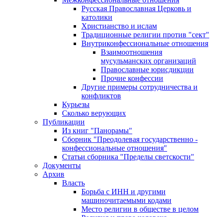
Русская Православная Церковь и
католики
Христианство и ислам
Традиционные религии против "сект"
Внутриконфессиональные отношения
Взаимоотношения
мусульманских организаций
Православные юрисдикции
Прочие конфессии
Другие примеры сотрудничества и
конфликтов
Курьезы
Сколько верующих
Публикации
Из книг "Панорамы"
Сборник "Преодолевая государственно -
конфессиональные отношения"
Статьи сборника "Пределы светскости"
Документы
Архив
Власть
Борьба с ИНН и другими
машиночитаемыми кодами
Место религии в обществе в целом