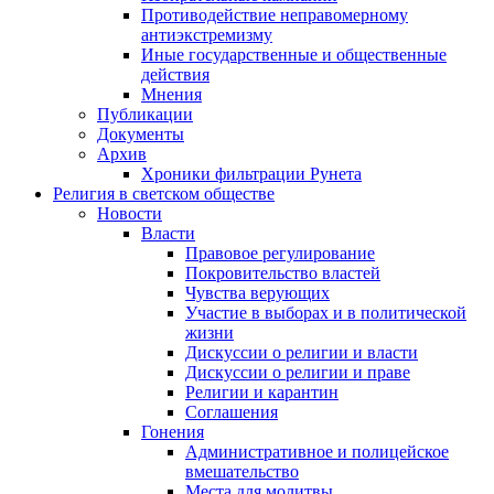
Противодействие неправомерному
антиэкстремизму
Иные государственные и общественные
действия
Мнения
Публикации
Документы
Архив
Хроники фильтрации Рунета
Религия в светском обществе
Новости
Власти
Правовое регулирование
Покровительство властей
Чувства верующих
Участие в выборах и в политической
жизни
Дискуссии о религии и власти
Дискуссии о религии и праве
Религии и карантин
Соглашения
Гонения
Административное и полицейское
вмешательство
Места для молитвы