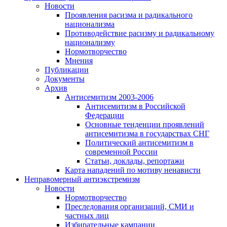
Новости
Проявления расизма и радикального
национализма
Противодействие расизму и радикальному
национализму
Нормотворчество
Мнения
Публикации
Документы
Архив
Антисемитизм 2003-2006
Антисемитизм в Российской
Федерации
Основные тенденции проявлений
антисемитизма в государствах СНГ
Политический антисемитизм в
современной России
Статьи, доклады, репортажи
Карта нападений по мотиву ненависти
Неправомерный антиэкстремизм
Новости
Нормотворчество
Преследования организаций, СМИ и
частных лиц
Избирательные кампании