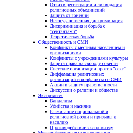
Отказ в регистрации и ликвидация
религиозных объединений
Защита от гонений
Негосударственная дискриминация
Дискриминация и борьба с
"сектантами"
Теоретическая борьба
Общественность и СМИ
Конфликты с местным населением и
организациями
Конфликты с учреждениями культуры
Защита права на свободу совести
Светские организации против "сект"
Диффамация религиозных
организаций и конфликты со СМИ
Акции в защиту нравственности
Дискуссии о религии и обществе
Экстремизм
Вандализм
Убийства и насилие
Разжигание национальной и
религиозной розни и призывы к
насилию
Противодействие экстремизму
Межконфессиональные отношения