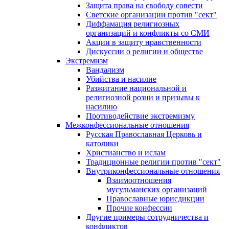
Защита права на свободу совести
Светские организации против "сект"
Диффамация религиозных
организаций и конфликты со СМИ
Акции в защиту нравственности
Дискуссии о религии и обществе
Экстремизм
Вандализм
Убийства и насилие
Разжигание национальной и
религиозной розни и призывы к
насилию
Противодействие экстремизму
Межконфессиональные отношения
Русская Православная Церковь и
католики
Христианство и ислам
Традиционные религии против "сект"
Внутриконфессиональные отношения
Взаимоотношения
мусульманских организаций
Православные юрисдикции
Прочие конфессии
Другие примеры сотрудничества и
конфликтов