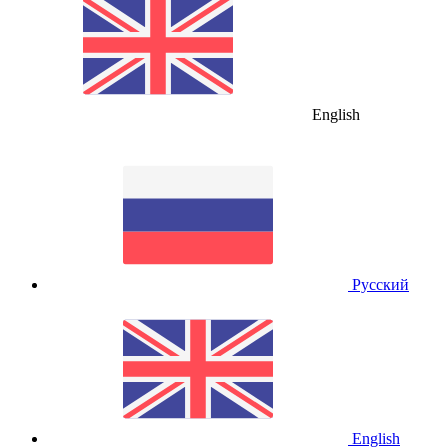
English
Русский
English