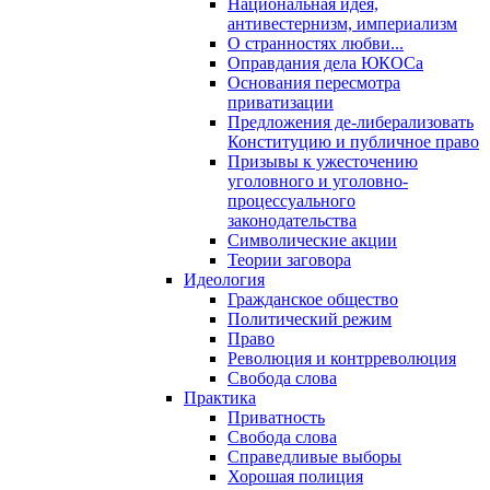
Национальная идея,
антивестернизм, империализм
О странностях любви...
Оправдания дела ЮКОСа
Основания пересмотра
приватизации
Предложения де-либерализовать
Конституцию и публичное право
Призывы к ужесточению
уголовного и уголовно-
процессуального
законодательства
Символические акции
Теории заговора
Идеология
Гражданское общество
Политический режим
Право
Революция и контрреволюция
Свобода слова
Практика
Приватность
Свобода слова
Справедливые выборы
Хорошая полиция