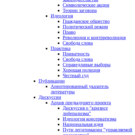
Символические акции
Теории заговора
Идеология
Гражданское общество
Политический режим
Право
Революция и контрреволюция
Свобода слова
Практика
Приватность
Свобода слова
Справедливые выборы
Хорошая полиция
Честный суд
Публикации
Аннотированный указатель
литературы
Дискуссии
Архив предыдущего проекта
Дискуссия о "кризисе
либерализма"
Идеология консерватизма
Национальная идея
Пути легитимации "управляемой