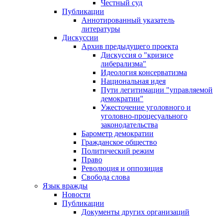
Честный суд
Публикации
Аннотированный указатель
литературы
Дискуссии
Архив предыдущего проекта
Дискуссия о "кризисе
либерализма"
Идеология консерватизма
Национальная идея
Пути легитимации "управляемой
демократии"
Ужесточение уголовного и
уголовно-процесуального
законодательства
Барометр демократии
Гражданское общество
Политический режим
Право
Революция и оппозиция
Свобода слова
Язык вражды
Новости
Публикации
Документы других организаций