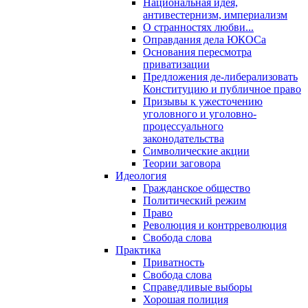
Национальная идея,
антивестернизм, империализм
О странностях любви...
Оправдания дела ЮКОСа
Основания пересмотра
приватизации
Предложения де-либерализовать
Конституцию и публичное право
Призывы к ужесточению
уголовного и уголовно-
процессуального
законодательства
Символические акции
Теории заговора
Идеология
Гражданское общество
Политический режим
Право
Революция и контрреволюция
Свобода слова
Практика
Приватность
Свобода слова
Справедливые выборы
Хорошая полиция