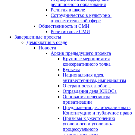
религиозного образования
Религия в школе
Сотрудничество в культурно-
просветительской сфере
Общественность и СМИ
Религиозные СМИ
Завершенные проекты
Демократия в осаде
Новости
Архив предыдущего проекта
Крупные мероприятия
консервативного толка
Курьезы
Национальная идея,
антивестернизм, империализм
О странностях любви...
Оправдания дела ЮКОСа
Основания пересмотра
приватизации
Предложения де-либерализовать
Конституцию и публичное право
Призывы к ужесточению
уголовного и уголовно-
процессуального
законодательства