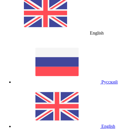
English
Русский
English