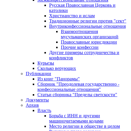
Русская Православная Церковь и
католики
Христианство и ислам
Традиционные религии против "сект"
Внутриконфессиональные отношения
Взаимоотношения
мусульманских организаций
Православные юрисдикции
Прочие конфессии
Другие примеры сотрудничества и
конфликтов
Курьезы
Сколько верующих
Публикации
Из книг "Панорамы"
Сборник "Преодолевая государственно -
конфессиональные отношения"
Статьи сборника "Пределы светскости"
Документы
Архив
Власть
Борьба с ИНН и другими
машиночитаемыми кодами
Место религии в обществе в целом