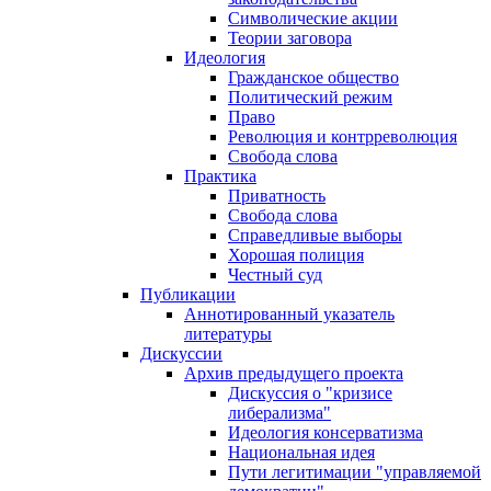
Символические акции
Теории заговора
Идеология
Гражданское общество
Политический режим
Право
Революция и контрреволюция
Свобода слова
Практика
Приватность
Свобода слова
Справедливые выборы
Хорошая полиция
Честный суд
Публикации
Аннотированный указатель
литературы
Дискуссии
Архив предыдущего проекта
Дискуссия о "кризисе
либерализма"
Идеология консерватизма
Национальная идея
Пути легитимации "управляемой