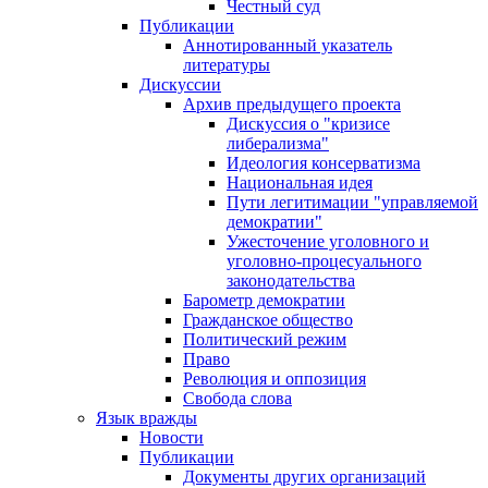
Честный суд
Публикации
Аннотированный указатель
литературы
Дискуссии
Архив предыдущего проекта
Дискуссия о "кризисе
либерализма"
Идеология консерватизма
Национальная идея
Пути легитимации "управляемой
демократии"
Ужесточение уголовного и
уголовно-процесуального
законодательства
Барометр демократии
Гражданское общество
Политический режим
Право
Революция и оппозиция
Свобода слова
Язык вражды
Новости
Публикации
Документы других организаций