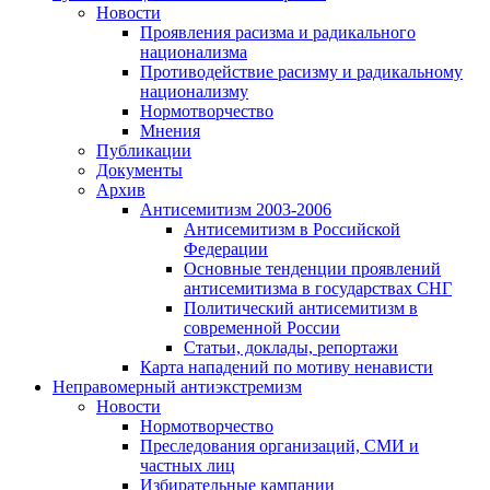
Новости
Проявления расизма и радикального
национализма
Противодействие расизму и радикальному
национализму
Нормотворчество
Мнения
Публикации
Документы
Архив
Антисемитизм 2003-2006
Антисемитизм в Российской
Федерации
Основные тенденции проявлений
антисемитизма в государствах СНГ
Политический антисемитизм в
современной России
Статьи, доклады, репортажи
Карта нападений по мотиву ненависти
Неправомерный антиэкстремизм
Новости
Нормотворчество
Преследования организаций, СМИ и
частных лиц
Избирательные кампании