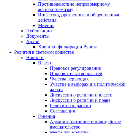
Противодействие неправомерному
антиэкстремизму
Иные государственные и общественные
действия
Мнения
Публикации
Документы
Архив
Хроники фильтрации Рунета
Религия в светском обществе
Новости
Власти
Правовое регулирование
Покровительство властей
Чувства верующих
Участие в выборах и в политической
жизни
Дискуссии о религии и власти
Дискуссии о религии и праве
Религии и карантин
Соглашения
Гонения
Административное и полицейское
вмешательство
Места для молитвы