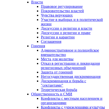
Власти
Правовое регулирование
Покровительство властей
Чувства верующих
Участие в выборах и в политической
жизни
Дискуссии о религии и власти
Дискуссии о религии и праве
Религии и карантин
Соглашения
Гонения
Административное и полицейское
вмешательство
Места для молитвы
Отказ в регистрации и ликвидация
религиозных объединений
Защита от гонений
Негосударственная дискриминация
Дискриминация и борьба с
"сектантами"
Теоретическая борьба
Общественность и СМИ
Конфликты с местным населением и
организациями
Конфликты с учреждениями культуры