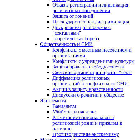
Отказ в регистрации и ликвидация
религиозных объединений
Защита от гонений
Негосударственная дискриминация
Дискриминация и борьба с
"сектантами"
Теоретическая борьба
Общественность и СМИ
Конфликты с местным населением и
организациями
Конфликты с учреждениями культуры
Защита права на свободу совести
Светские организации против "сект"
Диффамация религиозных
организаций и конфликты со СМИ
Акции в защиту нравственности
Дискуссии о религии и обществе
Экстремизм
Вандализм
Убийства и насилие
Разжигание национальной и
религиозной розни и призывы к
насилию
Противодействие экстремизму
Межконфессиональные отношения