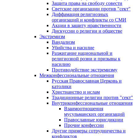
Защита права на свободу совести
Светские организации против "сект"
Диффамация религиозных
организаций и конфликты со СМИ
Акции в защиту нравственности
Дискуссии о религии и обществе
Экстремизм
Вандализм
Убийства и насилие
Разжигание национальной и
религиозной розни и призывы к
насилию
Противодействие экстремизму
Межконфессиональные отношения
Русская Православная Церковь и
католики
Христианство и ислам
Традиционные религии против "сект"
Внутриконфессиональные отношения
Взаимоотношения
мусульманских организаций
Православные юрисдикции
Прочие конфессии
Другие примеры сотрудничества и
конфликтов