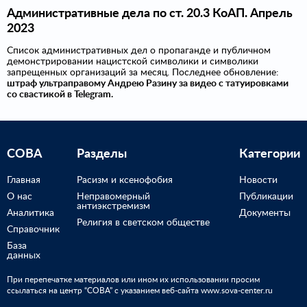
Административные дела по ст. 20.3 КоАП. Апрель
2023
Список административных дел о пропаганде и публичном
демонстрировании нацистской символики и символики
запрещенных организаций за месяц. Последнее обновление:
штраф ультраправому Андрею Разину за видео с татуировками
со свастикой в Telegram.
СОВА
Разделы
Категории
Главная
Расизм и ксенофобия
Новости
О нас
Неправомерный
Публикации
антиэкстремизм
Аналитика
Документы
Религия в светском обществе
Справочник
База
данных
При перепечатке материалов или ином их использовании просим
ссылаться на центр “СОВА” с указанием веб-сайта www.sova-center.ru