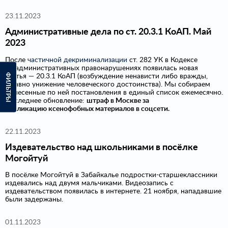
23.11.2023
Административные дела по ст. 20.3.1 КоАП. Май
2023
После
частичной декриминализации
ст. 282 УК в Кодексе
об административных правонарушениях появилась новая
ФИЛЬТРЫ
статья — 20.3.1 КоАП (возбуждение ненависти либо вражды,
а равно унижение человеческого достоинства). Мы собираем
вынесенные по ней постановления в единый список ежемесячно.
Последнее обновление:
штраф в Москве за
публикацию
ксенофобных материалов в соцсети.
22.11.2023
Издевательство над школьниками в посёлке
Могойтуй
В посёлке Могойтуй в Забайкалье подростки-старшеклассники
издевались над двумя мальчиками. Видеозапись с
издевательством появилась в интернете. 21 ноября, нападавшие
были задержаны.
01.11.2023