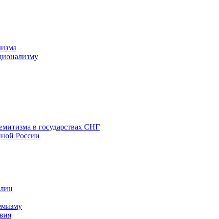
лизма
ционализму
емитизма в государствах СНГ
нной России
 лиц
емизму
вия