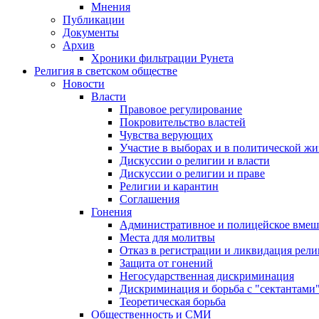
Мнения
Публикации
Документы
Архив
Хроники фильтрации Рунета
Религия в светском обществе
Новости
Власти
Правовое регулирование
Покровительство властей
Чувства верующих
Участие в выборах и в политической ж
Дискуссии о религии и власти
Дискуссии о религии и праве
Религии и карантин
Соглашения
Гонения
Административное и полицейское вмеш
Места для молитвы
Отказ в регистрации и ликвидация рел
Защита от гонений
Негосударственная дискриминация
Дискриминация и борьба с "сектантами
Теоретическая борьба
Общественность и СМИ