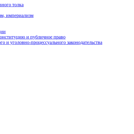
вного толка
зм, империализм
ции
Конституцию и публичное право
о и уголовно-процессуального законодательства