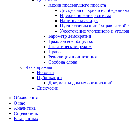
Архив предыдущего проекта
Дискуссия о "кризисе либерализм
Идеология консерватизма
Национальная идея
Пути легитимации "управляемой 
Ужесточение уголовного и уголов
Барометр демократии
Гражданское общество
Политический режим
Право
Революция и оппозиция
Свобода слова
Язык вражды
Новости
Публикации
Документы других организаций
Дискуссии
Объявления
О нас
Аналитика
Справочник
База данных