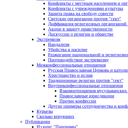
Конфликты с местным населением и ор
Конфликты с учреждениями культуры
Защита права на свободу совести
Светские организации против "сект"
Диффамация религиозных организаций
Акции в защиту нравственности
Дискуссии о религии и обществе
Экстремизм
Вандализм
Убийства и насилие
Разжигание национальной и религиозно
Противодействие экстремизму
Межконфессиональные отношения
Русская Православная Церковь и католи
Христианство и ислам
Традиционные религии против "сект"
Внутриконфессиональные отношения
Взаимоотношения мусульманских 
Православные юрисдикции
Прочие конфессии
Другие примеры сотрудничества и конф
Курьезы
Сколько верующих
Публикации
Из книг "Панорамы"