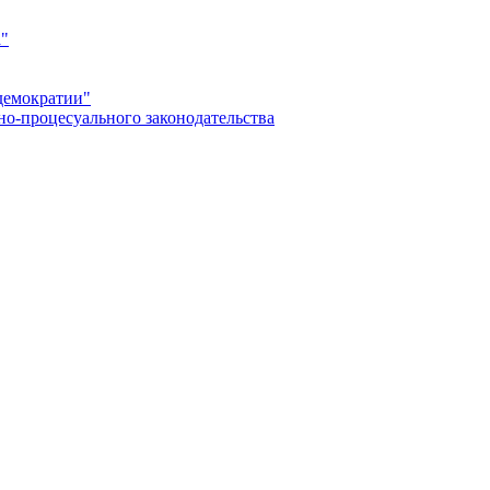
а"
демократии"
но-процесуального законодательства