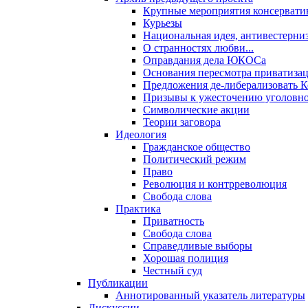
Крупные мероприятия консервати
Курьезы
Национальная идея, антивестерни
О странностях любви...
Оправдания дела ЮКОСа
Основания пересмотра приватиза
Предложения де-либерализовать 
Призывы к ужесточению уголовног
Символические акции
Теории заговора
Идеология
Гражданское общество
Политический режим
Право
Революция и контрреволюция
Свобода слова
Практика
Приватность
Свобода слова
Справедливые выборы
Хорошая полиция
Честный суд
Публикации
Аннотированный указатель литературы
Дискуссии