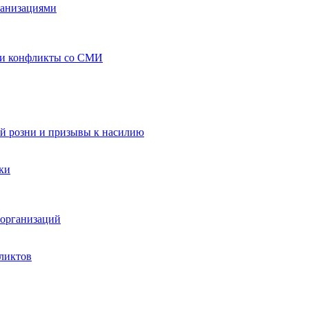
ганизациями
 и конфликты со СМИ
й розни и призывы к насилию
ки
организаций
ликтов