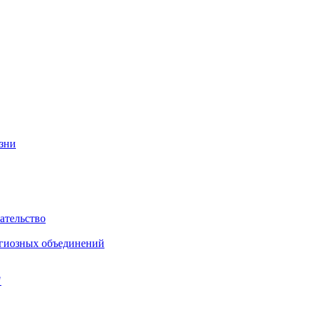
изни
ательство
игиозных объединений
"