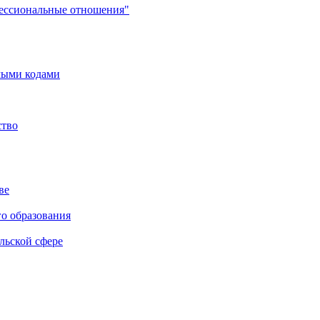
фессиональные отношения"
мыми кодами
ство
ве
го образования
льской сфере