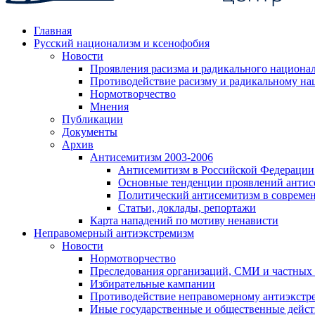
Главная
Русский национализм и ксенофобия
Новости
Проявления расизма и радикального национа
Противодействие расизму и радикальному на
Нормотворчество
Мнения
Публикации
Документы
Архив
Антисемитизм 2003-2006
Антисемитизм в Российской Федерации
Основные тенденции проявлений антис
Политический антисемитизм в совреме
Статьи, доклады, репортажи
Карта нападений по мотиву ненависти
Неправомерный антиэкстремизм
Новости
Нормотворчество
Преследования организаций, СМИ и частных
Избирательные кампании
Противодействие неправомерному антиэкстр
Иные государственные и общественные дейст