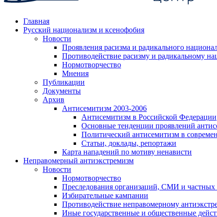
Главная
Русский национализм и ксенофобия
Новости
Проявления расизма и радикального национа
Противодействие расизму и радикальному на
Нормотворчество
Мнения
Публикации
Документы
Архив
Антисемитизм 2003-2006
Антисемитизм в Российской Федерации
Основные тенденции проявлений антис
Политический антисемитизм в совреме
Статьи, доклады, репортажи
Карта нападений по мотиву ненависти
Неправомерный антиэкстремизм
Новости
Нормотворчество
Преследования организаций, СМИ и частных
Избирательные кампании
Противодействие неправомерному антиэкстр
Иные государственные и общественные дейст