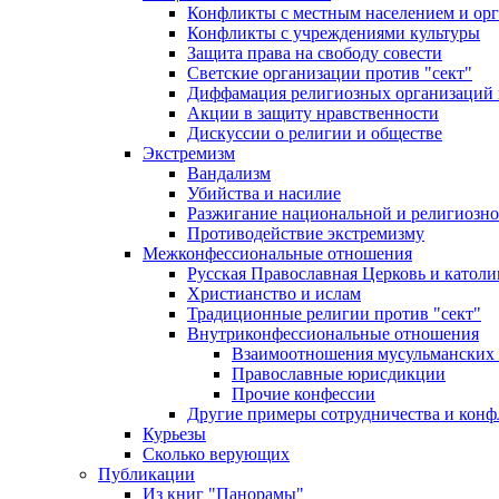
Конфликты с местным населением и ор
Конфликты с учреждениями культуры
Защита права на свободу совести
Светские организации против "сект"
Диффамация религиозных организаций
Акции в защиту нравственности
Дискуссии о религии и обществе
Экстремизм
Вандализм
Убийства и насилие
Разжигание национальной и религиозно
Противодействие экстремизму
Межконфессиональные отношения
Русская Православная Церковь и католи
Христианство и ислам
Традиционные религии против "сект"
Внутриконфессиональные отношения
Взаимоотношения мусульманских 
Православные юрисдикции
Прочие конфессии
Другие примеры сотрудничества и конф
Курьезы
Сколько верующих
Публикации
Из книг "Панорамы"