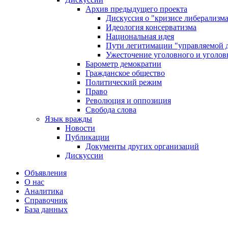
Архив предыдущего проекта
Дискуссия о "кризисе либерализм
Идеология консерватизма
Национальная идея
Пути легитимации "управляемой 
Ужесточение уголовного и уголов
Барометр демократии
Гражданское общество
Политический режим
Право
Революция и оппозиция
Свобода слова
Язык вражды
Новости
Публикации
Документы других организаций
Дискуссии
Объявления
О нас
Аналитика
Справочник
База данных