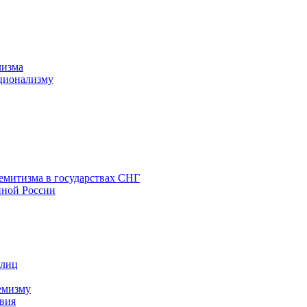
лизма
ционализму
емитизма в государствах СНГ
нной России
 лиц
емизму
вия