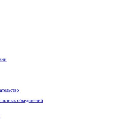
изни
ательство
игиозных объединений
"