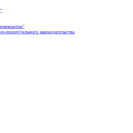
а"
демократии"
но-процесуального законодательства