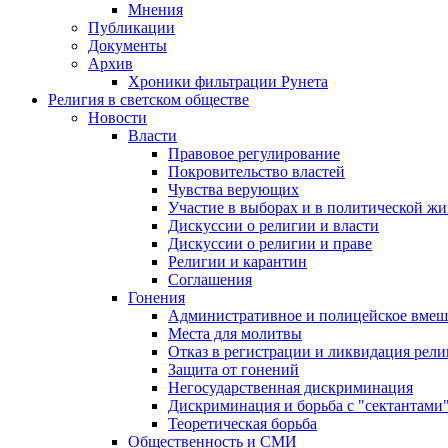
Мнения
Публикации
Документы
Архив
Хроники фильтрации Рунета
Религия в светском обществе
Новости
Власти
Правовое регулирование
Покровительство властей
Чувства верующих
Участие в выборах и в политической ж
Дискуссии о религии и власти
Дискуссии о религии и праве
Религии и карантин
Соглашения
Гонения
Административное и полицейское вмеш
Места для молитвы
Отказ в регистрации и ликвидация рел
Защита от гонений
Негосударственная дискриминация
Дискриминация и борьба с "сектантами
Теоретическая борьба
Общественность и СМИ