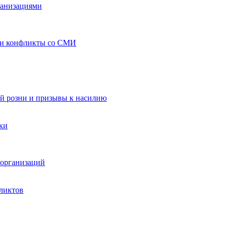
ганизациями
 и конфликты со СМИ
й розни и призывы к насилию
ки
организаций
ликтов