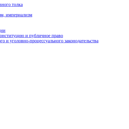
вного толка
зм, империализм
ции
Конституцию и публичное право
о и уголовно-процессуального законодательства