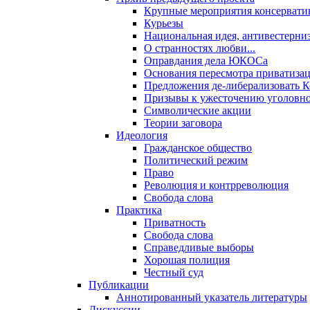
Крупные мероприятия консервати
Курьезы
Национальная идея, антивестерни
О странностях любви...
Оправдания дела ЮКОСа
Основания пересмотра приватиза
Предложения де-либерализовать 
Призывы к ужесточению уголовног
Символические акции
Теории заговора
Идеология
Гражданское общество
Политический режим
Право
Революция и контрреволюция
Свобода слова
Практика
Приватность
Свобода слова
Справедливые выборы
Хорошая полиция
Честный суд
Публикации
Аннотированный указатель литературы
Дискуссии