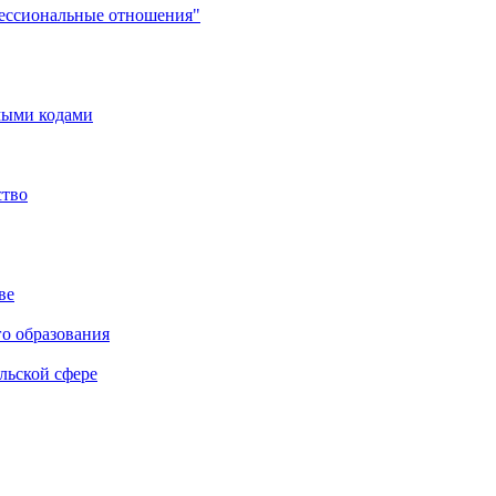
фессиональные отношения"
мыми кодами
ство
ве
го образования
льской сфере