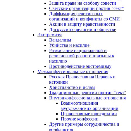
Защита права на свободу совести
Светские организации против "сект"
Диффамация религиозных
организаций и конфликты со СМИ
Акции в защиту нравственности
Дискуссии о религии и обществе
Экстремизм
Вандализм
Убийства и насилие
Разжигание национальной и
религиозной розни и призывы к
насилию
Противодействие экстремизму
Межконфессиональные отношения
Русская Православная Церковь и
католики
Христианство и ислам
Традиционные религии против "сект"
Внутриконфессиональные отношения
Взаимоотношения
мусульманских организаций
Православные юрисдикции
Прочие конфессии
Другие примеры сотрудничества и
конфликтов