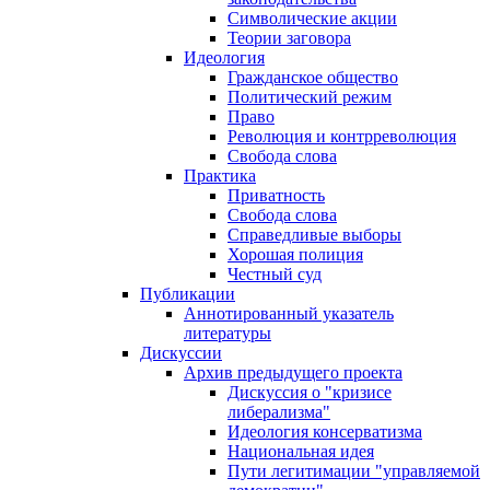
Символические акции
Теории заговора
Идеология
Гражданское общество
Политический режим
Право
Революция и контрреволюция
Свобода слова
Практика
Приватность
Свобода слова
Справедливые выборы
Хорошая полиция
Честный суд
Публикации
Аннотированный указатель
литературы
Дискуссии
Архив предыдущего проекта
Дискуссия о "кризисе
либерализма"
Идеология консерватизма
Национальная идея
Пути легитимации "управляемой