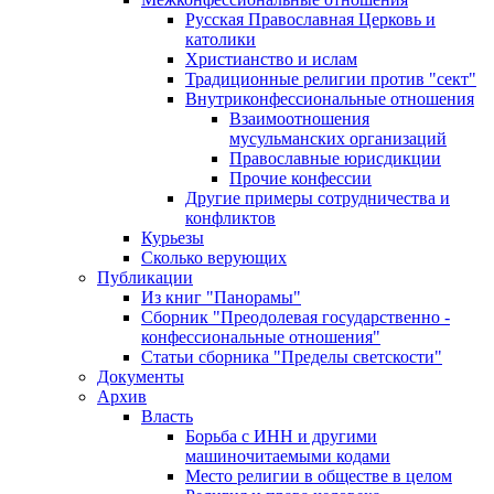
Русская Православная Церковь и
католики
Христианство и ислам
Традиционные религии против "сект"
Внутриконфессиональные отношения
Взаимоотношения
мусульманских организаций
Православные юрисдикции
Прочие конфессии
Другие примеры сотрудничества и
конфликтов
Курьезы
Сколько верующих
Публикации
Из книг "Панорамы"
Сборник "Преодолевая государственно -
конфессиональные отношения"
Статьи сборника "Пределы светскости"
Документы
Архив
Власть
Борьба с ИНН и другими
машиночитаемыми кодами
Место религии в обществе в целом