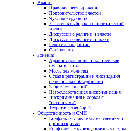
Власти
Правовое регулирование
Покровительство властей
Чувства верующих
Участие в выборах и в политической
жизни
Дискуссии о религии и власти
Дискуссии о религии и праве
Религии и карантин
Соглашения
Гонения
Административное и полицейское
вмешательство
Места для молитвы
Отказ в регистрации и ликвидация
религиозных объединений
Защита от гонений
Негосударственная дискриминация
Дискриминация и борьба с
"сектантами"
Теоретическая борьба
Общественность и СМИ
Конфликты с местным населением и
организациями
Конфликты с учреждениями культуры