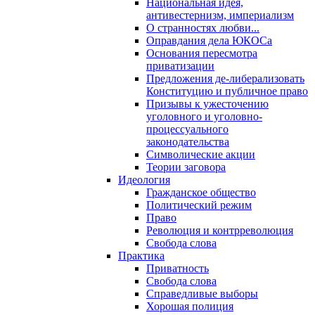
Национальная идея,
антивестернизм, империализм
О странностях любви...
Оправдания дела ЮКОСа
Основания пересмотра
приватизации
Предложения де-либерализовать
Конституцию и публичное право
Призывы к ужесточению
уголовного и уголовно-
процессуального
законодательства
Символические акции
Теории заговора
Идеология
Гражданское общество
Политический режим
Право
Революция и контрреволюция
Свобода слова
Практика
Приватность
Свобода слова
Справедливые выборы
Хорошая полиция