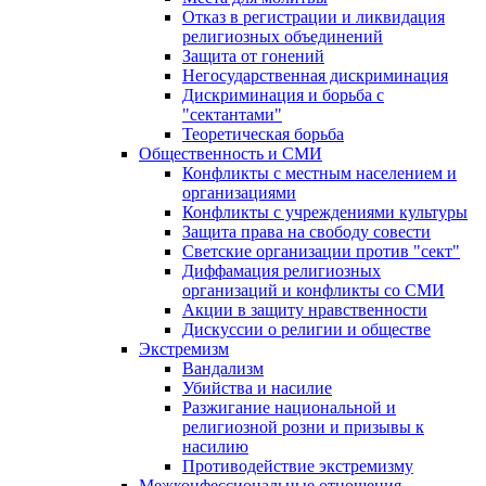
Отказ в регистрации и ликвидация
религиозных объединений
Защита от гонений
Негосударственная дискриминация
Дискриминация и борьба с
"сектантами"
Теоретическая борьба
Общественность и СМИ
Конфликты с местным населением и
организациями
Конфликты с учреждениями культуры
Защита права на свободу совести
Светские организации против "сект"
Диффамация религиозных
организаций и конфликты со СМИ
Акции в защиту нравственности
Дискуссии о религии и обществе
Экстремизм
Вандализм
Убийства и насилие
Разжигание национальной и
религиозной розни и призывы к
насилию
Противодействие экстремизму
Межконфессиональные отношения