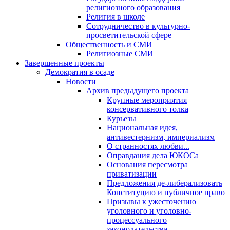
религиозного образования
Религия в школе
Сотрудничество в культурно-
просветительской сфере
Общественность и СМИ
Религиозные СМИ
Завершенные проекты
Демократия в осаде
Новости
Архив предыдущего проекта
Крупные мероприятия
консервативного толка
Курьезы
Национальная идея,
антивестернизм, империализм
О странностях любви...
Оправдания дела ЮКОСа
Основания пересмотра
приватизации
Предложения де-либерализовать
Конституцию и публичное право
Призывы к ужесточению
уголовного и уголовно-
процессуального
законодательства