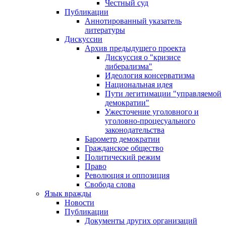
Честный суд
Публикации
Аннотированный указатель
литературы
Дискуссии
Архив предыдущего проекта
Дискуссия о "кризисе
либерализма"
Идеология консерватизма
Национальная идея
Пути легитимации "управляемой
демократии"
Ужесточение уголовного и
уголовно-процесуального
законодательства
Барометр демократии
Гражданское общество
Политический режим
Право
Революция и оппозиция
Свобода слова
Язык вражды
Новости
Публикации
Документы других организаций