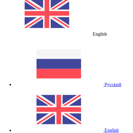
English
Русский
English