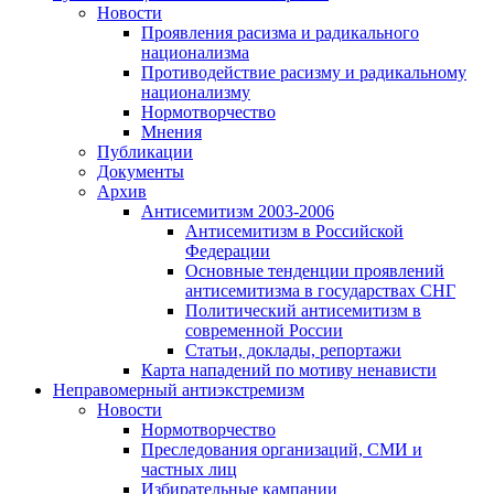
Новости
Проявления расизма и радикального
национализма
Противодействие расизму и радикальному
национализму
Нормотворчество
Мнения
Публикации
Документы
Архив
Антисемитизм 2003-2006
Антисемитизм в Российской
Федерации
Основные тенденции проявлений
антисемитизма в государствах СНГ
Политический антисемитизм в
современной России
Статьи, доклады, репортажи
Карта нападений по мотиву ненависти
Неправомерный антиэкстремизм
Новости
Нормотворчество
Преследования организаций, СМИ и
частных лиц
Избирательные кампании