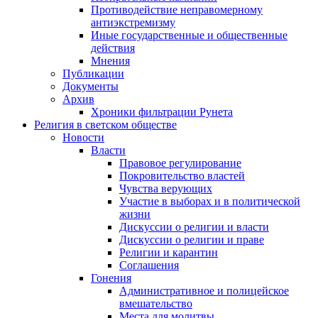
Противодействие неправомерному
антиэкстремизму
Иные государственные и общественные
действия
Мнения
Публикации
Документы
Архив
Хроники фильтрации Рунета
Религия в светском обществе
Новости
Власти
Правовое регулирование
Покровительство властей
Чувства верующих
Участие в выборах и в политической
жизни
Дискуссии о религии и власти
Дискуссии о религии и праве
Религии и карантин
Соглашения
Гонения
Административное и полицейское
вмешательство
Места для молитвы