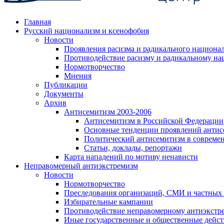
Главная
Русский национализм и ксенофобия
Новости
Проявления расизма и радикального национа
Противодействие расизму и радикальному на
Нормотворчество
Мнения
Публикации
Документы
Архив
Антисемитизм 2003-2006
Антисемитизм в Российской Федерации
Основные тенденции проявлений антис
Политический антисемитизм в совреме
Статьи, доклады, репортажи
Карта нападений по мотиву ненависти
Неправомерный антиэкстремизм
Новости
Нормотворчество
Преследования организаций, СМИ и частных
Избирательные кампании
Противодействие неправомерному антиэкстр
Иные государственные и общественные дейст