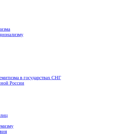
лизма
ционализму
емитизма в государствах СНГ
нной России
 лиц
емизму
вия