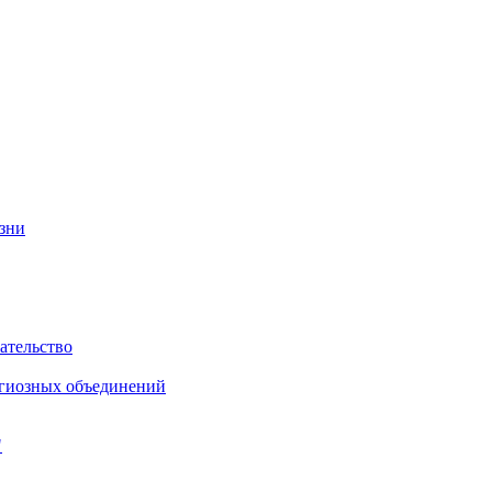
изни
ательство
игиозных объединений
"