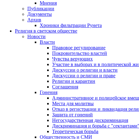
Мнения
Публикации
Документы
Архив
Хроники фильтрации Рунета
Религия в светском обществе
Новости
Власти
Правовое регулирование
Покровительство властей
Чувства верующих
Участие в выборах и в политической ж
Дискуссии о религии и власти
Дискуссии о религии и праве
Религии и карантин
Соглашения
Гонения
Административное и полицейское вмеш
Места для молитвы
Отказ в регистрации и ликвидация рел
Защита от гонений
Негосударственная дискриминация
Дискриминация и борьба с "сектантами
Теоретическая борьба
Общественность и СМИ