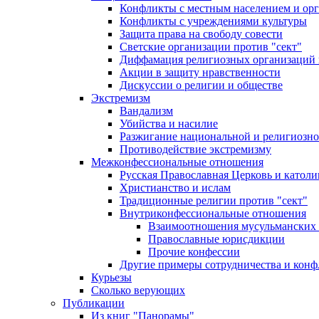
Конфликты с местным населением и ор
Конфликты с учреждениями культуры
Защита права на свободу совести
Светские организации против "сект"
Диффамация религиозных организаций
Акции в защиту нравственности
Дискуссии о религии и обществе
Экстремизм
Вандализм
Убийства и насилие
Разжигание национальной и религиозно
Противодействие экстремизму
Межконфессиональные отношения
Русская Православная Церковь и католи
Христианство и ислам
Традиционные религии против "сект"
Внутриконфессиональные отношения
Взаимоотношения мусульманских 
Православные юрисдикции
Прочие конфессии
Другие примеры сотрудничества и конф
Курьезы
Сколько верующих
Публикации
Из книг "Панорамы"