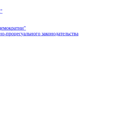
а"
демократии"
но-процесуального законодательства