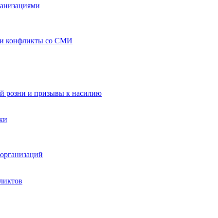
ганизациями
 и конфликты со СМИ
й розни и призывы к насилию
ки
организаций
ликтов