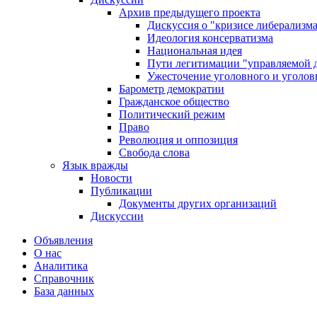
Архив предыдущего проекта
Дискуссия о "кризисе либерализм
Идеология консерватизма
Национальная идея
Пути легитимации "управляемой 
Ужесточение уголовного и уголов
Барометр демократии
Гражданское общество
Политический режим
Право
Революция и оппозиция
Свобода слова
Язык вражды
Новости
Публикации
Документы других организаций
Дискуссии
Объявления
О нас
Аналитика
Справочник
База данных