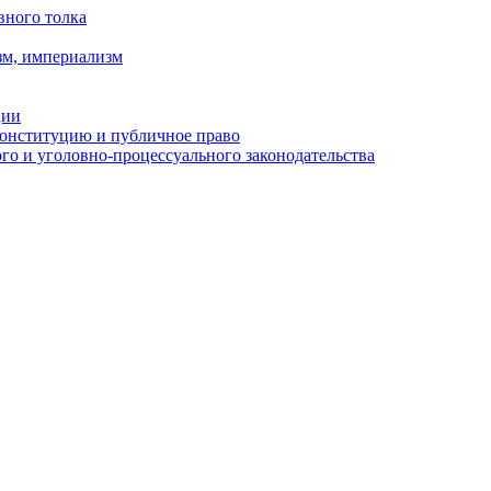
вного толка
зм, империализм
ции
Конституцию и публичное право
о и уголовно-процессуального законодательства