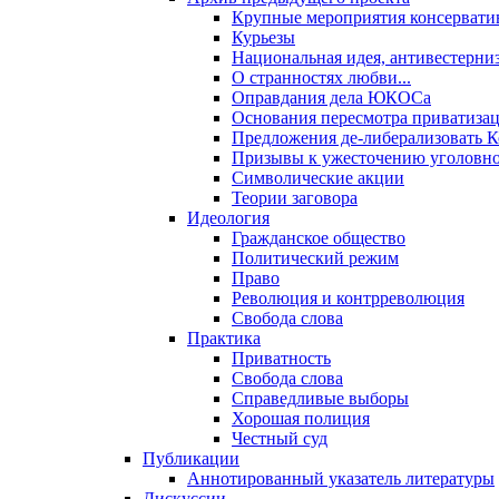
Крупные мероприятия консервати
Курьезы
Национальная идея, антивестерни
О странностях любви...
Оправдания дела ЮКОСа
Основания пересмотра приватиза
Предложения де-либерализовать 
Призывы к ужесточению уголовног
Символические акции
Теории заговора
Идеология
Гражданское общество
Политический режим
Право
Революция и контрреволюция
Свобода слова
Практика
Приватность
Свобода слова
Справедливые выборы
Хорошая полиция
Честный суд
Публикации
Аннотированный указатель литературы
Дискуссии