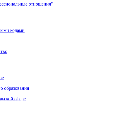
фессиональные отношения"
мыми кодами
ство
ве
го образования
льской сфере