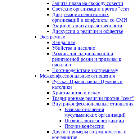
Защита права на свободу совести
Светские организации против "сект"
Диффамация религиозных
организаций и конфликты со СМИ
Акции в защиту нравственности
Дискуссии о религии и обществе
Экстремизм
Вандализм
Убийства и насилие
Разжигание национальной и
религиозной розни и призывы к
насилию
Противодействие экстремизму
Межконфессиональные отношения
Русская Православная Церковь и
католики
Христианство и ислам
Традиционные религии против "сект"
Внутриконфессиональные отношения
Взаимоотношения
мусульманских организаций
Православные юрисдикции
Прочие конфессии
Другие примеры сотрудничества и
конфликтов