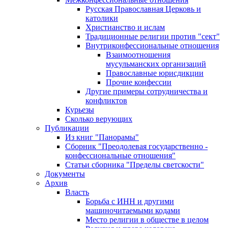
Русская Православная Церковь и
католики
Христианство и ислам
Традиционные религии против "сект"
Внутриконфессиональные отношения
Взаимоотношения
мусульманских организаций
Православные юрисдикции
Прочие конфессии
Другие примеры сотрудничества и
конфликтов
Курьезы
Сколько верующих
Публикации
Из книг "Панорамы"
Сборник "Преодолевая государственно -
конфессиональные отношения"
Статьи сборника "Пределы светскости"
Документы
Архив
Власть
Борьба с ИНН и другими
машиночитаемыми кодами
Место религии в обществе в целом