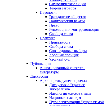
Символические акции
Теории заговора
Идеология
Гражданское общество
Политический режим
Право
Революция и контрреволюция
Свобода слова
Практика
Приватность
Свобода слова
Справедливые выборы
Хорошая полиция
Честный суд
Публикации
Аннотированный указатель
литературы
Дискуссии
Архив предыдущего проекта
Дискуссия о "кризисе
либерализма"
Идеология консерватизма
Национальная идея
Пути легитимации "управляемой