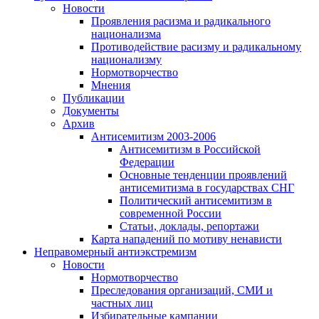
Новости
Проявления расизма и радикального
национализма
Противодействие расизму и радикальному
национализму
Нормотворчество
Мнения
Публикации
Документы
Архив
Антисемитизм 2003-2006
Антисемитизм в Российской
Федерации
Основные тенденции проявлений
антисемитизма в государствах СНГ
Политический антисемитизм в
современной России
Статьи, доклады, репортажи
Карта нападений по мотиву ненависти
Неправомерный антиэкстремизм
Новости
Нормотворчество
Преследования организаций, СМИ и
частных лиц
Избирательные кампании