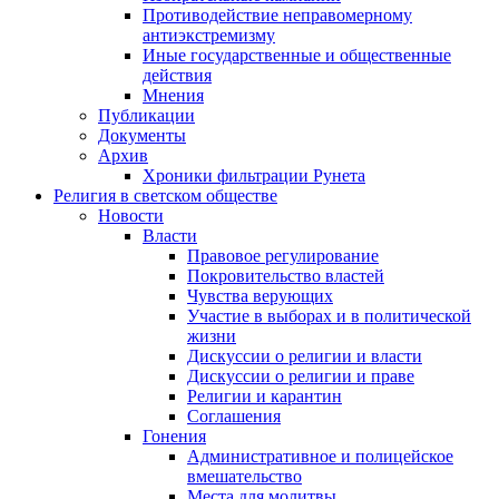
Противодействие неправомерному
антиэкстремизму
Иные государственные и общественные
действия
Мнения
Публикации
Документы
Архив
Хроники фильтрации Рунета
Религия в светском обществе
Новости
Власти
Правовое регулирование
Покровительство властей
Чувства верующих
Участие в выборах и в политической
жизни
Дискуссии о религии и власти
Дискуссии о религии и праве
Религии и карантин
Соглашения
Гонения
Административное и полицейское
вмешательство
Места для молитвы