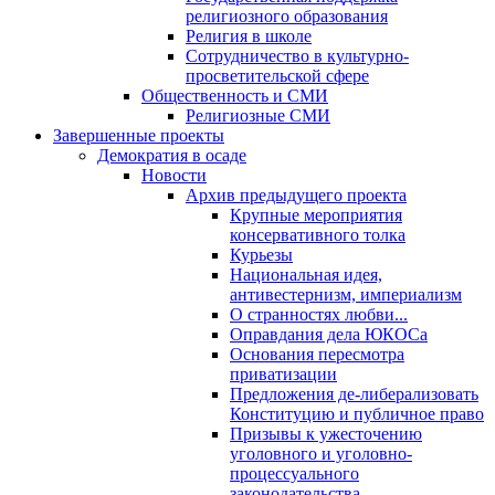
религиозного образования
Религия в школе
Сотрудничество в культурно-
просветительской сфере
Общественность и СМИ
Религиозные СМИ
Завершенные проекты
Демократия в осаде
Новости
Архив предыдущего проекта
Крупные мероприятия
консервативного толка
Курьезы
Национальная идея,
антивестернизм, империализм
О странностях любви...
Оправдания дела ЮКОСа
Основания пересмотра
приватизации
Предложения де-либерализовать
Конституцию и публичное право
Призывы к ужесточению
уголовного и уголовно-
процессуального
законодательства