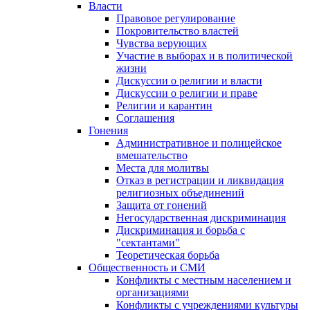
Власти
Правовое регулирование
Покровительство властей
Чувства верующих
Участие в выборах и в политической
жизни
Дискуссии о религии и власти
Дискуссии о религии и праве
Религии и карантин
Соглашения
Гонения
Административное и полицейское
вмешательство
Места для молитвы
Отказ в регистрации и ликвидация
религиозных объединений
Защита от гонений
Негосударственная дискриминация
Дискриминация и борьба с
"сектантами"
Теоретическая борьба
Общественность и СМИ
Конфликты с местным населением и
организациями
Конфликты с учреждениями культуры