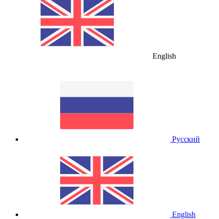
English
Русский
English