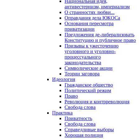
Национальная идея,
антивестернизм, империализм
О странностях любви...
Оправдания дела ЮКОСа
Основания пересмотра
приватизации
Предложения де-либерализовать
Конституцию и публичное право
Призывы к ужесточению
уголовного и уголовно-
процессуального
законодательства
Символические акции
Теории заговора
Идеология
Гражданское общество
Политический режим
Право
Революция и контрреволюция
Свобода слова
Практика
Приватность
Свобода слова
Справедливые выборы
Хорошая полиция