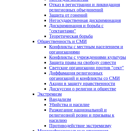
Отказ в регистрации и ликвидация
религиозных объединений
Защита от гонений
Негосударственная дискриминация
Дискриминация и борьба с
"сектантами"
Теоретическая борьба
Общественность и СМИ
Конфликты с местным населением и
организациями
Конфликты с учреждениями культуры
Защита права на свободу совести
Светские организации против "сект"
Диффамация религиозных
организаций и конфликты со СМИ
Акции в защиту нравственности
Дискуссии о религии и обществе
Экстремизм
Вандализм
Убийства и насилие
Разжигание национальной и
религиозной розни и призывы к
насилию
Противодействие экстремизму
Межконфессиональные отношения