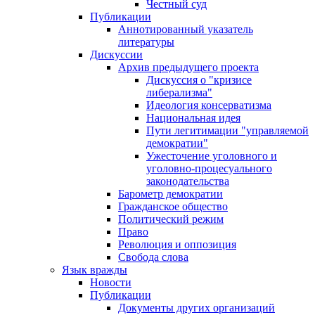
Честный суд
Публикации
Аннотированный указатель
литературы
Дискуссии
Архив предыдущего проекта
Дискуссия о "кризисе
либерализма"
Идеология консерватизма
Национальная идея
Пути легитимации "управляемой
демократии"
Ужесточение уголовного и
уголовно-процесуального
законодательства
Барометр демократии
Гражданское общество
Политический режим
Право
Революция и оппозиция
Свобода слова
Язык вражды
Новости
Публикации
Документы других организаций