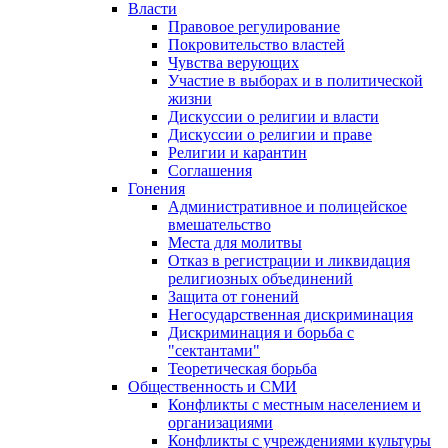
Власти
Правовое регулирование
Покровительство властей
Чувства верующих
Участие в выборах и в политической
жизни
Дискуссии о религии и власти
Дискуссии о религии и праве
Религии и карантин
Соглашения
Гонения
Административное и полицейское
вмешательство
Места для молитвы
Отказ в регистрации и ликвидация
религиозных объединений
Защита от гонений
Негосударственная дискриминация
Дискриминация и борьба с
"сектантами"
Теоретическая борьба
Общественность и СМИ
Конфликты с местным населением и
организациями
Конфликты с учреждениями культуры