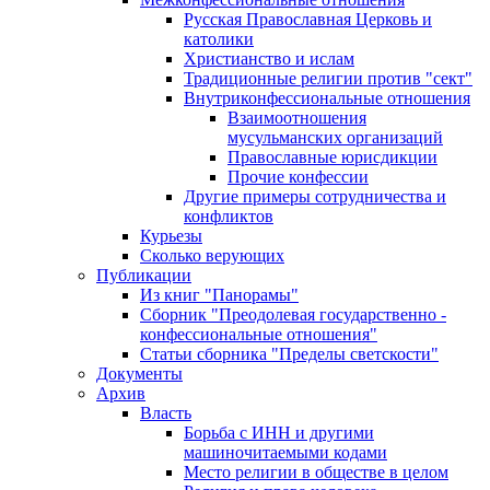
Русская Православная Церковь и
католики
Христианство и ислам
Традиционные религии против "сект"
Внутриконфессиональные отношения
Взаимоотношения
мусульманских организаций
Православные юрисдикции
Прочие конфессии
Другие примеры сотрудничества и
конфликтов
Курьезы
Сколько верующих
Публикации
Из книг "Панорамы"
Сборник "Преодолевая государственно -
конфессиональные отношения"
Статьи сборника "Пределы светскости"
Документы
Архив
Власть
Борьба с ИНН и другими
машиночитаемыми кодами
Место религии в обществе в целом