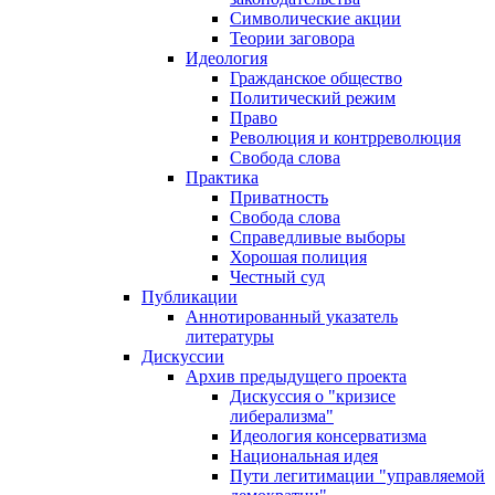
Символические акции
Теории заговора
Идеология
Гражданское общество
Политический режим
Право
Революция и контрреволюция
Свобода слова
Практика
Приватность
Свобода слова
Справедливые выборы
Хорошая полиция
Честный суд
Публикации
Аннотированный указатель
литературы
Дискуссии
Архив предыдущего проекта
Дискуссия о "кризисе
либерализма"
Идеология консерватизма
Национальная идея
Пути легитимации "управляемой