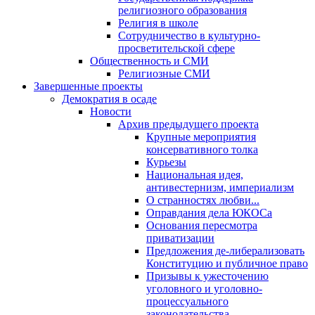
религиозного образования
Религия в школе
Сотрудничество в культурно-
просветительской сфере
Общественность и СМИ
Религиозные СМИ
Завершенные проекты
Демократия в осаде
Новости
Архив предыдущего проекта
Крупные мероприятия
консервативного толка
Курьезы
Национальная идея,
антивестернизм, империализм
О странностях любви...
Оправдания дела ЮКОСа
Основания пересмотра
приватизации
Предложения де-либерализовать
Конституцию и публичное право
Призывы к ужесточению
уголовного и уголовно-
процессуального
законодательства