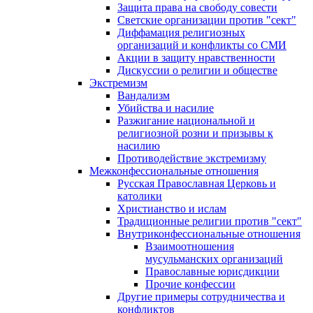
Защита права на свободу совести
Светские организации против "сект"
Диффамация религиозных
организаций и конфликты со СМИ
Акции в защиту нравственности
Дискуссии о религии и обществе
Экстремизм
Вандализм
Убийства и насилие
Разжигание национальной и
религиозной розни и призывы к
насилию
Противодействие экстремизму
Межконфессиональные отношения
Русская Православная Церковь и
католики
Христианство и ислам
Традиционные религии против "сект"
Внутриконфессиональные отношения
Взаимоотношения
мусульманских организаций
Православные юрисдикции
Прочие конфессии
Другие примеры сотрудничества и
конфликтов