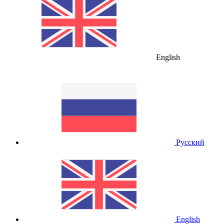
English
Русский
English