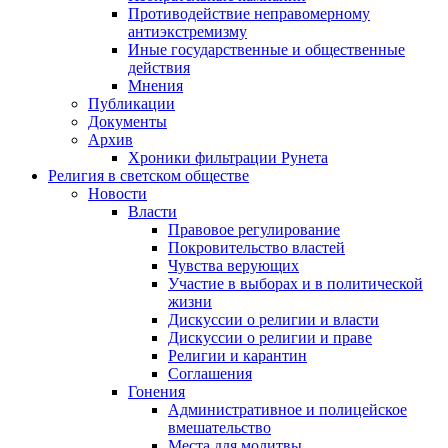
Противодействие неправомерному
антиэкстремизму
Иные государственные и общественные
действия
Мнения
Публикации
Документы
Архив
Хроники фильтрации Рунета
Религия в светском обществе
Новости
Власти
Правовое регулирование
Покровительство властей
Чувства верующих
Участие в выборах и в политической
жизни
Дискуссии о религии и власти
Дискуссии о религии и праве
Религии и карантин
Соглашения
Гонения
Административное и полицейское
вмешательство
Места для молитвы