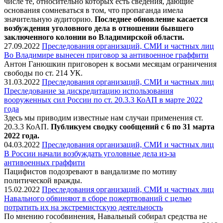
числе те, относительно которых есть сведения, дающие
основания сомневаться в том, что пропаганда имела
значительную аудиторию.
Последнее обновление касается
возбуждения уголовного дела в отношении бывшего
заключенного колонии во Владимирской области.
27.09.2022
Преследования организаций, СМИ и частных лиц
Во Владимире вынесен приговор за антивоенное граффити
Антон Ганюшкин приговорен к восьми месяцам ограничения
свободы по ст. 214 УК.
31.03.2022
Преследования организаций, СМИ и частных лиц
Преследование за дискредитацию использования
вооруженных сил России по ст. 20.3.3 КоАП в марте 2022
года
Здесь мы приводим известные нам случаи применения ст.
20.3.3 КоАП.
Публикуем сводку сообщений с 6 по 31 марта
2022 года.
04.03.2022
Преследования организаций, СМИ и частных лиц
В России начали возбуждать уголовные дела из-за
антивоенных граффити
Пацифистов подозревают в вандализме по мотиву
политической вражды.
15.02.2022
Преследования организаций, СМИ и частных лиц
Навального обвиняют в сборе пожертвований с целью
потратить их на экстремистскую деятельность
По мнению гособвинения, Навальный собирал средства не