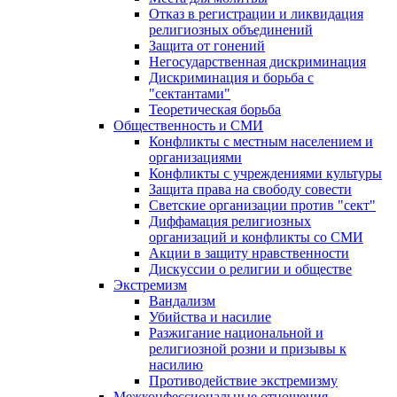
Отказ в регистрации и ликвидация
религиозных объединений
Защита от гонений
Негосударственная дискриминация
Дискриминация и борьба с
"сектантами"
Теоретическая борьба
Общественность и СМИ
Конфликты с местным населением и
организациями
Конфликты с учреждениями культуры
Защита права на свободу совести
Светские организации против "сект"
Диффамация религиозных
организаций и конфликты со СМИ
Акции в защиту нравственности
Дискуссии о религии и обществе
Экстремизм
Вандализм
Убийства и насилие
Разжигание национальной и
религиозной розни и призывы к
насилию
Противодействие экстремизму
Межконфессиональные отношения