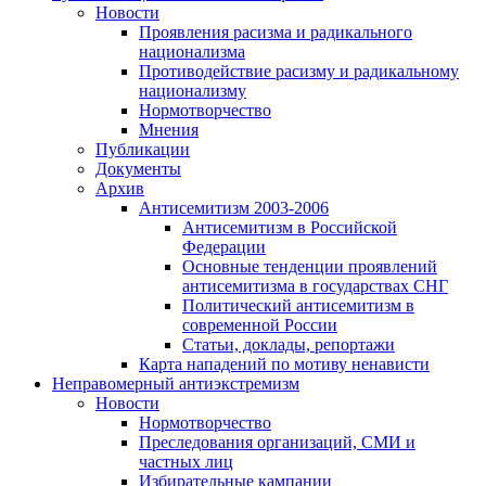
Новости
Проявления расизма и радикального
национализма
Противодействие расизму и радикальному
национализму
Нормотворчество
Мнения
Публикации
Документы
Архив
Антисемитизм 2003-2006
Антисемитизм в Российской
Федерации
Основные тенденции проявлений
антисемитизма в государствах СНГ
Политический антисемитизм в
современной России
Статьи, доклады, репортажи
Карта нападений по мотиву ненависти
Неправомерный антиэкстремизм
Новости
Нормотворчество
Преследования организаций, СМИ и
частных лиц
Избирательные кампании