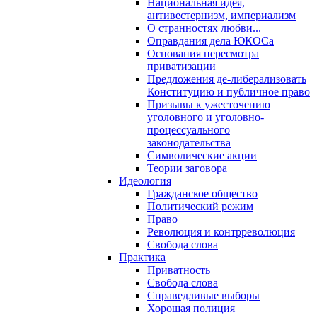
Национальная идея,
антивестернизм, империализм
О странностях любви...
Оправдания дела ЮКОСа
Основания пересмотра
приватизации
Предложения де-либерализовать
Конституцию и публичное право
Призывы к ужесточению
уголовного и уголовно-
процессуального
законодательства
Символические акции
Теории заговора
Идеология
Гражданское общество
Политический режим
Право
Революция и контрреволюция
Свобода слова
Практика
Приватность
Свобода слова
Справедливые выборы
Хорошая полиция