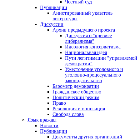
Честный суд
Публикации
Аннотированный указатель
литературы
Дискуссии
Архив предыдущего проекта
Дискуссия о "кризисе
либерализма"
Идеология консерватизма
Национальная идея
Пути легитимации "управляемой
демократии"
Ужесточение уголовного и
уголовно-процесуального
законодательства
Барометр демократии
Гражданское общество
Политический режим
Право
Революция и оппозиция
Свобода слова
Язык вражды
Новости
Публикации
Документы других организаций