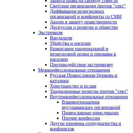
Защита права на свободу совести
Светские организации против "сект"
Диффамация религиозных
организаций и конфликты со СМИ
Акции в защиту нравственности
Дискуссии о религии и обществе
Экстремизм
Вандализм
Убийства и насилие
Разжигание национальной и
религиозной розни и призывы к
насилию
Противодействие экстремизму
Межконфессиональные отношения
Русская Православная Церковь и
католики
Христианство и ислам
Традиционные религии против "сект"
Внутриконфессиональные отношения
Взаимоотношения
мусульманских организаций
Православные юрисдикции
Прочие конфессии
Другие примеры сотрудничества и
конфликтов