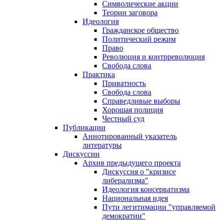
Символические акции
Теории заговора
Идеология
Гражданское общество
Политический режим
Право
Революция и контрреволюция
Свобода слова
Практика
Приватность
Свобода слова
Справедливые выборы
Хорошая полиция
Честный суд
Публикации
Аннотированный указатель
литературы
Дискуссии
Архив предыдущего проекта
Дискуссия о "кризисе
либерализма"
Идеология консерватизма
Национальная идея
Пути легитимации "управляемой
демократии"