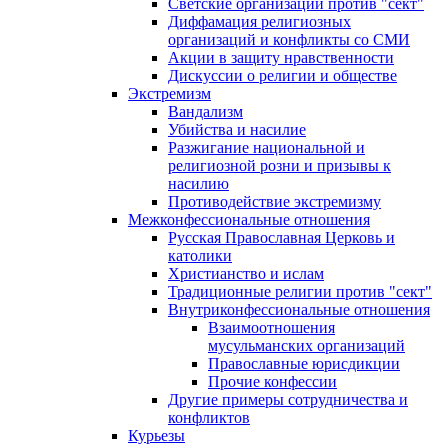
Светские организации против "сект"
Диффамация религиозных
организаций и конфликты со СМИ
Акции в защиту нравственности
Дискуссии о религии и обществе
Экстремизм
Вандализм
Убийства и насилие
Разжигание национальной и
религиозной розни и призывы к
насилию
Противодействие экстремизму
Межконфессиональные отношения
Русская Православная Церковь и
католики
Христианство и ислам
Традиционные религии против "сект"
Внутриконфессиональные отношения
Взаимоотношения
мусульманских организаций
Православные юрисдикции
Прочие конфессии
Другие примеры сотрудничества и
конфликтов
Курьезы