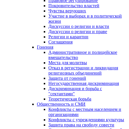
Правовое регулирование
Покровительство властей
Чувства верующих
Участие в выборах и в политической
жизни
Дискуссии о религии и власти
Дискуссии о религии и праве
Религии и карантин
Соглашения
Гонения
Административное и полицейское
вмешательство
Места для молитвы
Отказ в регистрации и ликвидация
религиозных объединений
Защита от гонений
Негосударственная дискриминация
Дискриминация и борьба с
"сектантами"
Теоретическая борьба
Общественность и СМИ
Конфликты с местным населением и
организациями
Конфликты с учреждениями культуры
Защита права на свободу совести