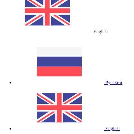
English
Русский
English