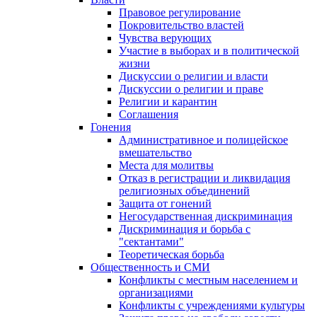
Правовое регулирование
Покровительство властей
Чувства верующих
Участие в выборах и в политической
жизни
Дискуссии о религии и власти
Дискуссии о религии и праве
Религии и карантин
Соглашения
Гонения
Административное и полицейское
вмешательство
Места для молитвы
Отказ в регистрации и ликвидация
религиозных объединений
Защита от гонений
Негосударственная дискриминация
Дискриминация и борьба с
"сектантами"
Теоретическая борьба
Общественность и СМИ
Конфликты с местным населением и
организациями
Конфликты с учреждениями культуры