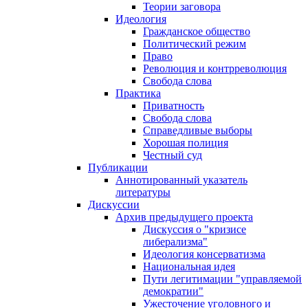
Теории заговора
Идеология
Гражданское общество
Политический режим
Право
Революция и контрреволюция
Свобода слова
Практика
Приватность
Свобода слова
Справедливые выборы
Хорошая полиция
Честный суд
Публикации
Аннотированный указатель
литературы
Дискуссии
Архив предыдущего проекта
Дискуссия о "кризисе
либерализма"
Идеология консерватизма
Национальная идея
Пути легитимации "управляемой
демократии"
Ужесточение уголовного и