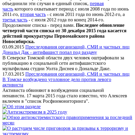
объединили эти случаи в единый список,
первая
часть
которого охватывает период с июля 2008 года по июнь
2011-го,
вторая часть
- с июля 2011 года по июнь 2012-го, а
третья часть
- с июля 2012 года по конец 2014-го.
Продолжение списка - перед вами.
Последнее обновление
четвертой части списка от 30 декабря 2015 года касается
действий прокуратуры Первомайского района
Новосибирска.
03.09.2015
Преследования организаций, СМИ и частных лиц
Дональд Дак - антифашист попал под раздачу
В Северске Томской области двух человек оштрафовали за
публикацию в социальной сети антифашистского
мультфильма студии Уолта Диснея о Дональде Даке.
17.03.2015
Преследования организаций, СМИ и частных лиц
В Томске возбуждено уголовное дело против левого
активиста
Активиста обвиняют в возбуждении социальной
ненависти. 17 марта 2015 года стало известно, что Алексеев
включен в "список Росфинмониторинга".