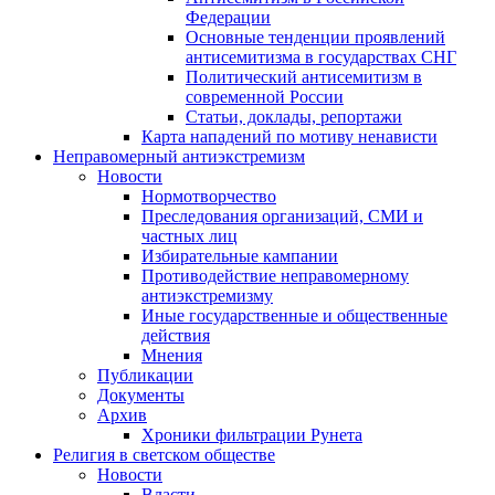
Федерации
Основные тенденции проявлений
антисемитизма в государствах СНГ
Политический антисемитизм в
современной России
Статьи, доклады, репортажи
Карта нападений по мотиву ненависти
Неправомерный антиэкстремизм
Новости
Нормотворчество
Преследования организаций, СМИ и
частных лиц
Избирательные кампании
Противодействие неправомерному
антиэкстремизму
Иные государственные и общественные
действия
Мнения
Публикации
Документы
Архив
Хроники фильтрации Рунета
Религия в светском обществе
Новости
Власти