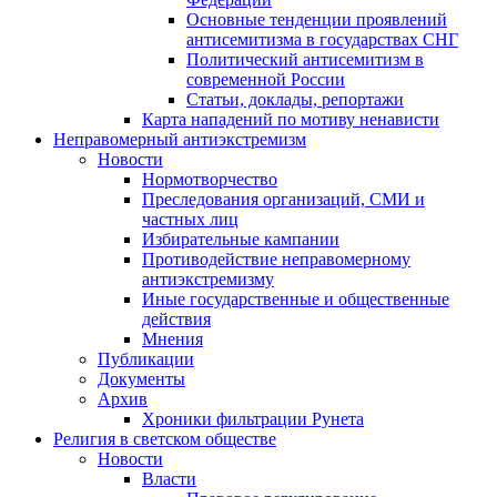
Основные тенденции проявлений
антисемитизма в государствах СНГ
Политический антисемитизм в
современной России
Статьи, доклады, репортажи
Карта нападений по мотиву ненависти
Неправомерный антиэкстремизм
Новости
Нормотворчество
Преследования организаций, СМИ и
частных лиц
Избирательные кампании
Противодействие неправомерному
антиэкстремизму
Иные государственные и общественные
действия
Мнения
Публикации
Документы
Архив
Хроники фильтрации Рунета
Религия в светском обществе
Новости
Власти