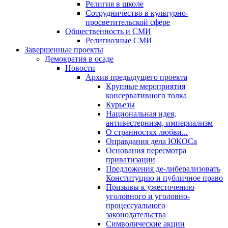
Религия в школе
Сотрудничество в культурно-
просветительской сфере
Общественность и СМИ
Религиозные СМИ
Завершенные проекты
Демократия в осаде
Новости
Архив предыдущего проекта
Крупные мероприятия
консервативного толка
Курьезы
Национальная идея,
антивестернизм, империализм
О странностях любви...
Оправдания дела ЮКОСа
Основания пересмотра
приватизации
Предложения де-либерализовать
Конституцию и публичное право
Призывы к ужесточению
уголовного и уголовно-
процессуального
законодательства
Символические акции