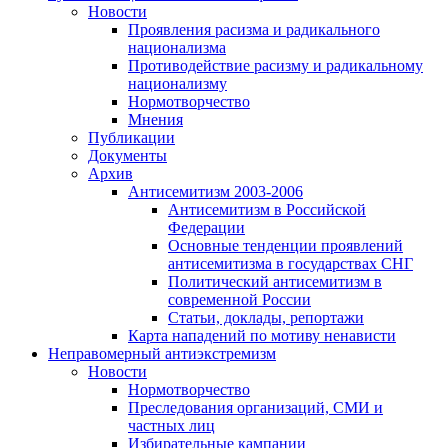
Новости
Проявления расизма и радикального
национализма
Противодействие расизму и радикальному
национализму
Нормотворчество
Мнения
Публикации
Документы
Архив
Антисемитизм 2003-2006
Антисемитизм в Российской
Федерации
Основные тенденции проявлений
антисемитизма в государствах СНГ
Политический антисемитизм в
современной России
Статьи, доклады, репортажи
Карта нападений по мотиву ненависти
Неправомерный антиэкстремизм
Новости
Нормотворчество
Преследования организаций, СМИ и
частных лиц
Избирательные кампании