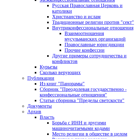
Русская Православная Церковь и
католики
Христианство и ислам
Традиционные религии против "сект"
Внутриконфессиональные отношения
Взаимоотношения
мусульманских организаций
Православные юрисдикции
Прочие конфессии
Другие примеры сотрудничества и
конфликтов
Курьезы
Сколько верующих
Публикации
Из книг "Панорамы"
Сборник "Преодолевая государственно -
конфессиональные отношения"
Статьи сборника "Пределы светскости"
Документы
Архив
Власть
Борьба с ИНН и другими
машиночитаемыми кодами
Место религии в обществе в целом