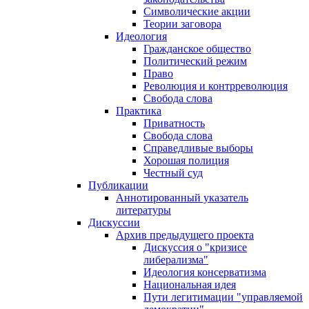
Символические акции
Теории заговора
Идеология
Гражданское общество
Политический режим
Право
Революция и контрреволюция
Свобода слова
Практика
Приватность
Свобода слова
Справедливые выборы
Хорошая полиция
Честный суд
Публикации
Аннотированный указатель
литературы
Дискуссии
Архив предыдущего проекта
Дискуссия о "кризисе
либерализма"
Идеология консерватизма
Национальная идея
Пути легитимации "управляемой