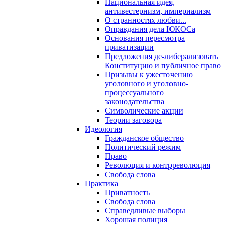
Национальная идея,
антивестернизм, империализм
О странностях любви...
Оправдания дела ЮКОСа
Основания пересмотра
приватизации
Предложения де-либерализовать
Конституцию и публичное право
Призывы к ужесточению
уголовного и уголовно-
процессуального
законодательства
Символические акции
Теории заговора
Идеология
Гражданское общество
Политический режим
Право
Революция и контрреволюция
Свобода слова
Практика
Приватность
Свобода слова
Справедливые выборы
Хорошая полиция