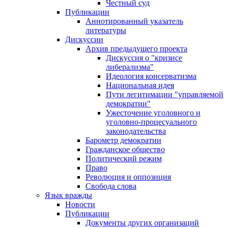
Честный суд
Публикации
Аннотированный указатель
литературы
Дискуссии
Архив предыдущего проекта
Дискуссия о "кризисе
либерализма"
Идеология консерватизма
Национальная идея
Пути легитимации "управляемой
демократии"
Ужесточение уголовного и
уголовно-процесуального
законодательства
Барометр демократии
Гражданское общество
Политический режим
Право
Революция и оппозиция
Свобода слова
Язык вражды
Новости
Публикации
Документы других организаций