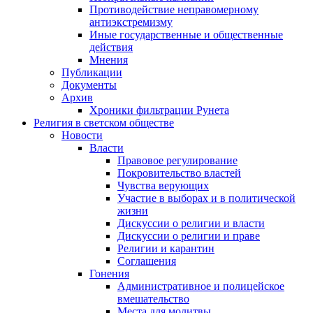
Противодействие неправомерному
антиэкстремизму
Иные государственные и общественные
действия
Мнения
Публикации
Документы
Архив
Хроники фильтрации Рунета
Религия в светском обществе
Новости
Власти
Правовое регулирование
Покровительство властей
Чувства верующих
Участие в выборах и в политической
жизни
Дискуссии о религии и власти
Дискуссии о религии и праве
Религии и карантин
Соглашения
Гонения
Административное и полицейское
вмешательство
Места для молитвы