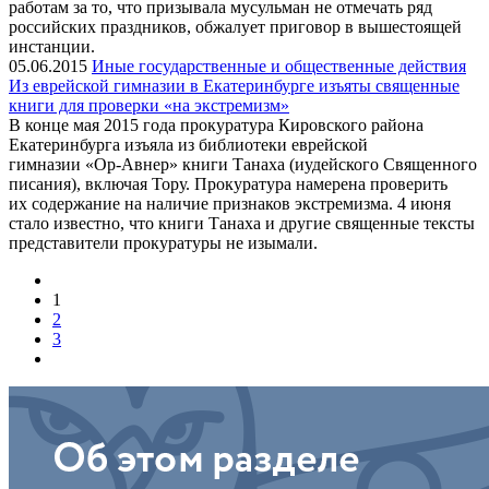
работам за то, что призывала мусульман не отмечать ряд
российских праздников, обжалует приговор в вышестоящей
инстанции.
05.06.2015
Иные государственные и общественные действия
Из еврейской гимназии в Екатеринбурге изъяты священные
книги для проверки «на экстремизм»
В конце мая 2015 года прокуратура Кировского района
Екатеринбурга изъяла из библиотеки еврейской
гимназии «Ор-Авнер» книги Танаха (иудейского Священного
писания), включая Тору. Прокуратура намерена проверить
их содержание на наличие признаков экстремизма. 4 июня
стало известно, что книги Танаха и другие священные тексты
представители прокуратуры не изымали.
1
2
3