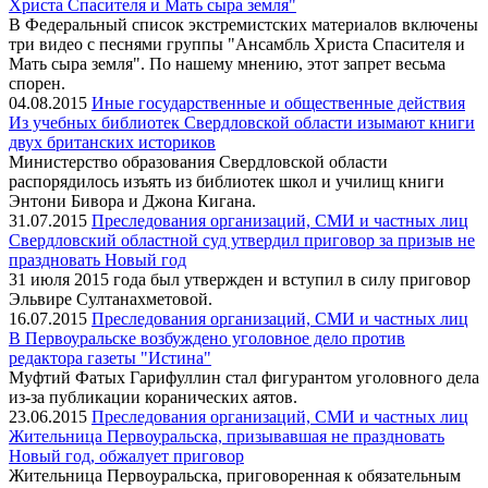
Христа Спасителя и Мать сыра земля"
В Федеральный список экстремистских материалов включены
три видео с песнями группы "Ансамбль Христа Спасителя и
Мать сыра земля". По нашему мнению, этот запрет весьма
спорен.
04.08.2015
Иные государственные и общественные действия
Из учебных библиотек Свердловской области изымают книги
двух британских историков
Министерство образования Свердловской области
распорядилось изъять из библиотек школ и училищ книги
Энтони Бивора и Джона Кигана.
31.07.2015
Преследования организаций, СМИ и частных лиц
Свердловский областной суд утвердил приговор за призыв не
праздновать Новый год
31 июля 2015 года был утвержден и вступил в силу приговор
Эльвире Султанахметовой.
16.07.2015
Преследования организаций, СМИ и частных лиц
В Первоуральске возбуждено уголовное дело против
редактора газеты "Истина"
Муфтий Фатых Гарифуллин стал фигурантом уголовного дела
из-за публикации коранических аятов.
23.06.2015
Преследования организаций, СМИ и частных лиц
Жительница Первоуральска, призывавшая не праздновать
Новый год, обжалует приговор
Жительница Первоуральска, приговоренная к обязательным