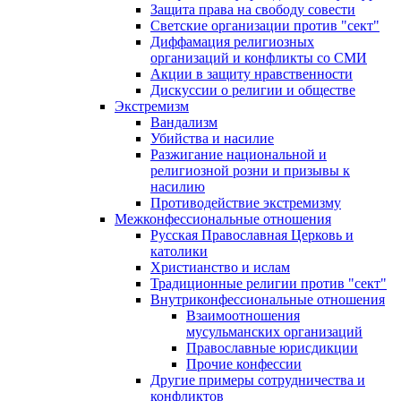
Защита права на свободу совести
Светские организации против "сект"
Диффамация религиозных
организаций и конфликты со СМИ
Акции в защиту нравственности
Дискуссии о религии и обществе
Экстремизм
Вандализм
Убийства и насилие
Разжигание национальной и
религиозной розни и призывы к
насилию
Противодействие экстремизму
Межконфессиональные отношения
Русская Православная Церковь и
католики
Христианство и ислам
Традиционные религии против "сект"
Внутриконфессиональные отношения
Взаимоотношения
мусульманских организаций
Православные юрисдикции
Прочие конфессии
Другие примеры сотрудничества и
конфликтов