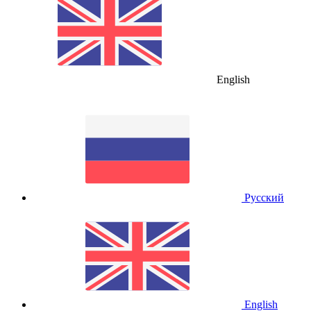
English
Русский
English