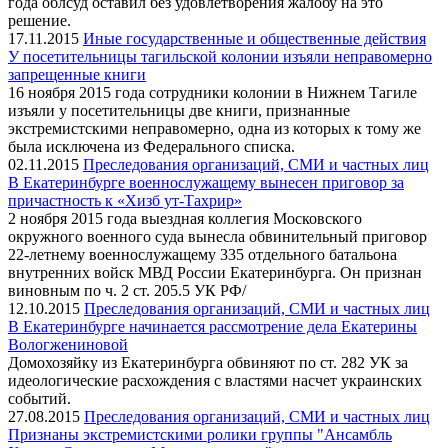
года облсуд оставил без удовлетворения жалобу на это
решение.
17.11.2015
Иные государственные и общественные действия
У посетительницы тагильской колонии изъяли неправомерно
запрещенные книги
16 ноября 2015 года сотрудники колонии в Нижнем Тагиле
изъяли у посетительницы две книги, признанные
экстремистскими неправомерно, одна из которых к тому же
была исключена из Федерального списка.
02.11.2015
Преследования организаций, СМИ и частных лиц
В Екатеринбурге военнослужащему вынесен приговор за
причастность к «Хизб ут-Тахрир»
2 ноября 2015 года выездная коллегия Московского
окружного военного суда вынесла обвинительный приговор
22-летнему военнослужащему 335 отдельного батальона
внутренних войск МВД России Екатеринбурга. Он признан
виновным по ч. 2 ст. 205.5 УК РФ/
12.10.2015
Преследования организаций, СМИ и частных лиц
В Екатеринбурге начинается рассмотрение дела Екатерины
Вологжениновой
Домохозяйку из Екатеринбурга обвиняют по ст. 282 УК за
идеологические расхождения с властями насчет украинских
событий.
27.08.2015
Преследования организаций, СМИ и частных лиц
Признаны экстремистскими ролики группы "Ансамбль