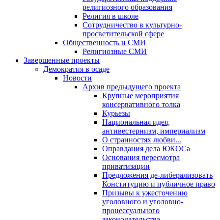
религиозного образования
Религия в школе
Сотрудничество в культурно-
просветительской сфере
Общественность и СМИ
Религиозные СМИ
Завершенные проекты
Демократия в осаде
Новости
Архив предыдущего проекта
Крупные мероприятия
консервативного толка
Курьезы
Национальная идея,
антивестернизм, империализм
О странностях любви...
Оправдания дела ЮКОСа
Основания пересмотра
приватизации
Предложения де-либерализовать
Конституцию и публичное право
Призывы к ужесточению
уголовного и уголовно-
процессуального
законодательства