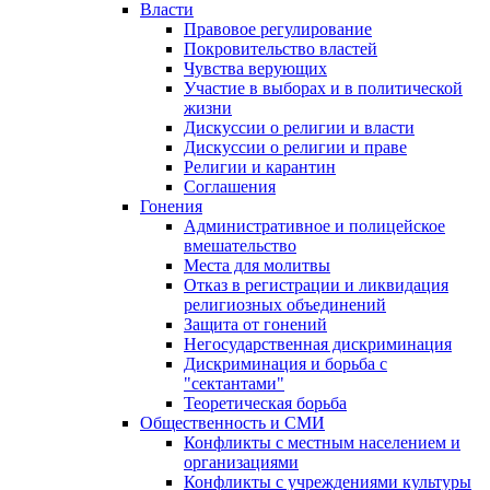
Власти
Правовое регулирование
Покровительство властей
Чувства верующих
Участие в выборах и в политической
жизни
Дискуссии о религии и власти
Дискуссии о религии и праве
Религии и карантин
Соглашения
Гонения
Административное и полицейское
вмешательство
Места для молитвы
Отказ в регистрации и ликвидация
религиозных объединений
Защита от гонений
Негосударственная дискриминация
Дискриминация и борьба с
"сектантами"
Теоретическая борьба
Общественность и СМИ
Конфликты с местным населением и
организациями
Конфликты с учреждениями культуры