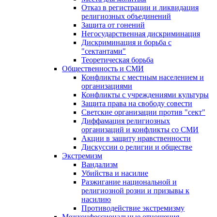
Отказ в регистрации и ликвидация
религиозных объединений
Защита от гонений
Негосударственная дискриминация
Дискриминация и борьба с
"сектантами"
Теоретическая борьба
Общественность и СМИ
Конфликты с местным населением и
организациями
Конфликты с учреждениями культуры
Защита права на свободу совести
Светские организации против "сект"
Диффамация религиозных
организаций и конфликты со СМИ
Акции в защиту нравственности
Дискуссии о религии и обществе
Экстремизм
Вандализм
Убийства и насилие
Разжигание национальной и
религиозной розни и призывы к
насилию
Противодействие экстремизму
Межконфессиональные отношения