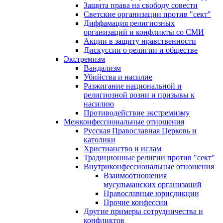
Защита права на свободу совести
Светские организации против "сект"
Диффамация религиозных
организаций и конфликты со СМИ
Акции в защиту нравственности
Дискуссии о религии и обществе
Экстремизм
Вандализм
Убийства и насилие
Разжигание национальной и
религиозной розни и призывы к
насилию
Противодействие экстремизму
Межконфессиональные отношения
Русская Православная Церковь и
католики
Христианство и ислам
Традиционные религии против "сект"
Внутриконфессиональные отношения
Взаимоотношения
мусульманских организаций
Православные юрисдикции
Прочие конфессии
Другие примеры сотрудничества и
конфликтов