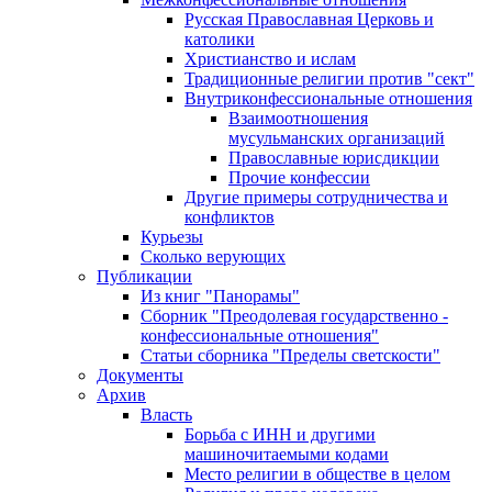
Русская Православная Церковь и
католики
Христианство и ислам
Традиционные религии против "сект"
Внутриконфессиональные отношения
Взаимоотношения
мусульманских организаций
Православные юрисдикции
Прочие конфессии
Другие примеры сотрудничества и
конфликтов
Курьезы
Сколько верующих
Публикации
Из книг "Панорамы"
Сборник "Преодолевая государственно -
конфессиональные отношения"
Статьи сборника "Пределы светскости"
Документы
Архив
Власть
Борьба с ИНН и другими
машиночитаемыми кодами
Место религии в обществе в целом