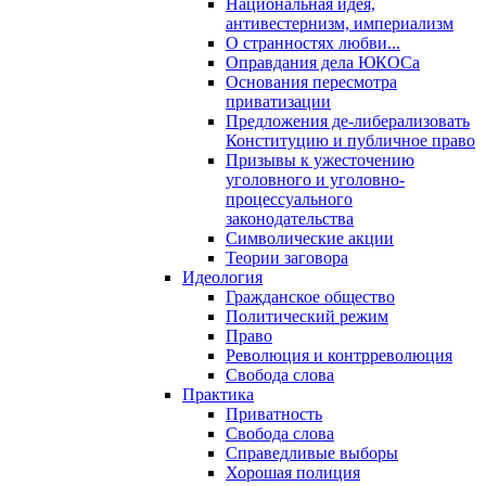
Национальная идея,
антивестернизм, империализм
О странностях любви...
Оправдания дела ЮКОСа
Основания пересмотра
приватизации
Предложения де-либерализовать
Конституцию и публичное право
Призывы к ужесточению
уголовного и уголовно-
процессуального
законодательства
Символические акции
Теории заговора
Идеология
Гражданское общество
Политический режим
Право
Революция и контрреволюция
Свобода слова
Практика
Приватность
Свобода слова
Справедливые выборы
Хорошая полиция