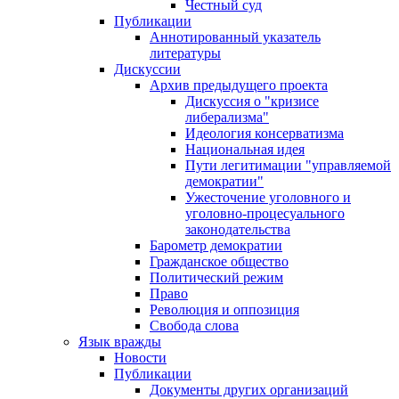
Честный суд
Публикации
Аннотированный указатель
литературы
Дискуссии
Архив предыдущего проекта
Дискуссия о "кризисе
либерализма"
Идеология консерватизма
Национальная идея
Пути легитимации "управляемой
демократии"
Ужесточение уголовного и
уголовно-процесуального
законодательства
Барометр демократии
Гражданское общество
Политический режим
Право
Революция и оппозиция
Свобода слова
Язык вражды
Новости
Публикации
Документы других организаций