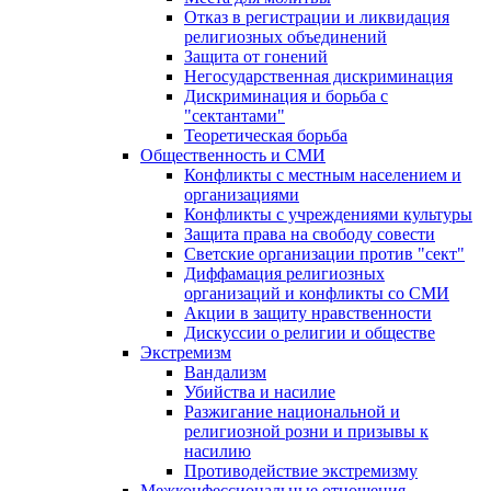
Отказ в регистрации и ликвидация
религиозных объединений
Защита от гонений
Негосударственная дискриминация
Дискриминация и борьба с
"сектантами"
Теоретическая борьба
Общественность и СМИ
Конфликты с местным населением и
организациями
Конфликты с учреждениями культуры
Защита права на свободу совести
Светские организации против "сект"
Диффамация религиозных
организаций и конфликты со СМИ
Акции в защиту нравственности
Дискуссии о религии и обществе
Экстремизм
Вандализм
Убийства и насилие
Разжигание национальной и
религиозной розни и призывы к
насилию
Противодействие экстремизму
Межконфессиональные отношения