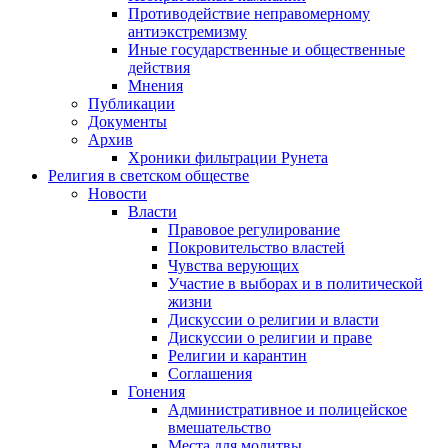
Противодействие неправомерному
антиэкстремизму
Иные государственные и общественные
действия
Мнения
Публикации
Документы
Архив
Хроники фильтрации Рунета
Религия в светском обществе
Новости
Власти
Правовое регулирование
Покровительство властей
Чувства верующих
Участие в выборах и в политической
жизни
Дискуссии о религии и власти
Дискуссии о религии и праве
Религии и карантин
Соглашения
Гонения
Административное и полицейское
вмешательство
Места для молитвы