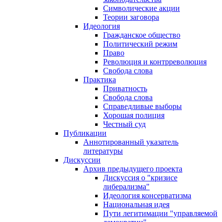
Символические акции
Теории заговора
Идеология
Гражданское общество
Политический режим
Право
Революция и контрреволюция
Свобода слова
Практика
Приватность
Свобода слова
Справедливые выборы
Хорошая полиция
Честный суд
Публикации
Аннотированный указатель
литературы
Дискуссии
Архив предыдущего проекта
Дискуссия о "кризисе
либерализма"
Идеология консерватизма
Национальная идея
Пути легитимации "управляемой