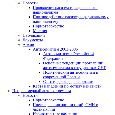
Новости
Проявления расизма и радикального
национализма
Противодействие расизму и радикальному
национализму
Нормотворчество
Мнения
Публикации
Документы
Архив
Антисемитизм 2003-2006
Антисемитизм в Российской
Федерации
Основные тенденции проявлений
антисемитизма в государствах СНГ
Политический антисемитизм в
современной России
Статьи, доклады, репортажи
Карта нападений по мотиву ненависти
Неправомерный антиэкстремизм
Новости
Нормотворчество
Преследования организаций, СМИ и
частных лиц
Избирательные кампании