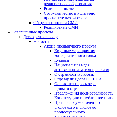
религиозного образования
Религия в школе
Сотрудничество в культурно-
просветительской сфере
Общественность и СМИ
Религиозные СМИ
Завершенные проекты
Демократия в осаде
Новости
Архив предыдущего проекта
Крупные мероприятия
консервативного толка
Курьезы
Национальная идея,
антивестернизм, империализм
О странностях любви...
Оправдания дела ЮКОСа
Основания пересмотра
приватизации
Предложения де-либерализовать
Конституцию и публичное право
Призывы к ужесточению
уголовного и уголовно-
процессуального
законодательства