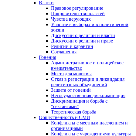
Власти
Правовое регулирование
Покровительство властей
Чувства верующих
Участие в выборах и в политической
жизни
Дискуссии о религии и власти
Дискуссии о религии и праве
Религии и карантин
Соглашения
Гонения
Административное и полицейское
вмешательство
Места для молитвы
Отказ в регистрации и ликвидация
религиозных объединений
Защита от гонений
Негосударственная дискриминация
Дискриминация и борьба с
"сектантами"
Теоретическая борьба
Общественность и СМИ
Конфликты с местным населением и
организациями
Конфликты с учреждениями культуры