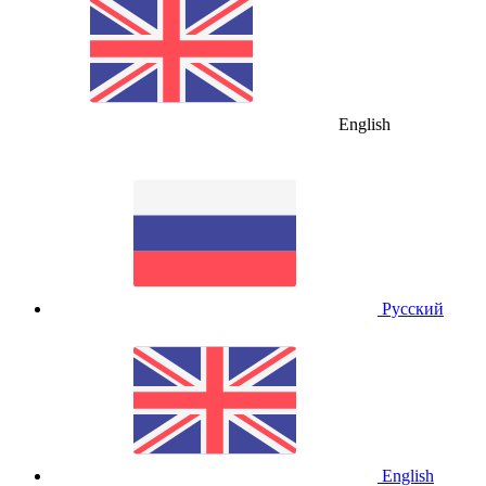
English
Русский
English