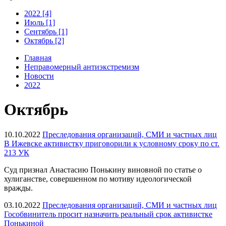
2022 [4]
Июль [1]
Сентябрь [1]
Октябрь [2]
Главная
Неправомерный антиэкстремизм
Новости
2022
Октябрь
10.10.2022
Преследования организаций, СМИ и частных лиц
В Ижевске активистку приговорили к условному сроку по ст.
213 УК
Суд признал Анастасию Понькину виновной по статье о
хулиганстве, совершенном по мотиву идеологической
вражды.
03.10.2022
Преследования организаций, СМИ и частных лиц
Гособвинитель просит назначить реальный срок активистке
Понькиной