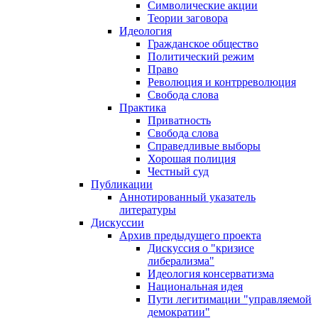
Символические акции
Теории заговора
Идеология
Гражданское общество
Политический режим
Право
Революция и контрреволюция
Свобода слова
Практика
Приватность
Свобода слова
Справедливые выборы
Хорошая полиция
Честный суд
Публикации
Аннотированный указатель
литературы
Дискуссии
Архив предыдущего проекта
Дискуссия о "кризисе
либерализма"
Идеология консерватизма
Национальная идея
Пути легитимации "управляемой
демократии"