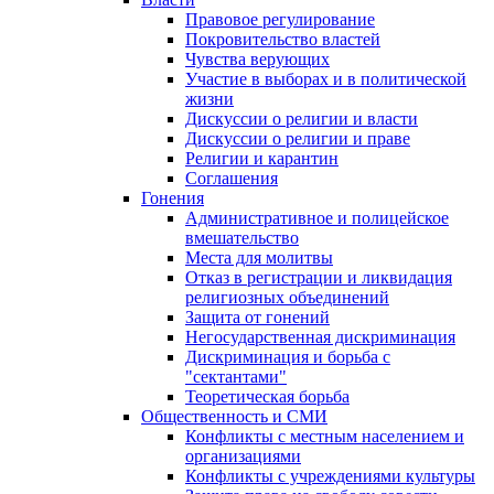
Правовое регулирование
Покровительство властей
Чувства верующих
Участие в выборах и в политической
жизни
Дискуссии о религии и власти
Дискуссии о религии и праве
Религии и карантин
Соглашения
Гонения
Административное и полицейское
вмешательство
Места для молитвы
Отказ в регистрации и ликвидация
религиозных объединений
Защита от гонений
Негосударственная дискриминация
Дискриминация и борьба с
"сектантами"
Теоретическая борьба
Общественность и СМИ
Конфликты с местным населением и
организациями
Конфликты с учреждениями культуры