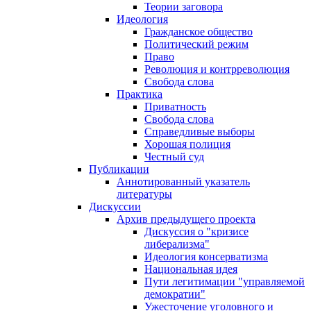
Теории заговора
Идеология
Гражданское общество
Политический режим
Право
Революция и контрреволюция
Свобода слова
Практика
Приватность
Свобода слова
Справедливые выборы
Хорошая полиция
Честный суд
Публикации
Аннотированный указатель
литературы
Дискуссии
Архив предыдущего проекта
Дискуссия о "кризисе
либерализма"
Идеология консерватизма
Национальная идея
Пути легитимации "управляемой
демократии"
Ужесточение уголовного и