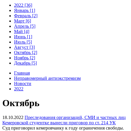
2022 [36]
Январь [1]
Февраль [2]
Март [6]
Апрель [5]
Май [4]
Июнь [1]
Июль [5]
Август [3]
Октябрь [2]
Ноябрь [2]
Декабрь [5]
Главная
Неправомерный антиэкстремизм
Новости
2022
Октябрь
18.10.2022
Преследования организаций, СМИ и частных лиц
Кемеровской студентке вынесли приговор по ст. 214 УК
Суд приговорил кемеровчанку к году ограничения свободы.