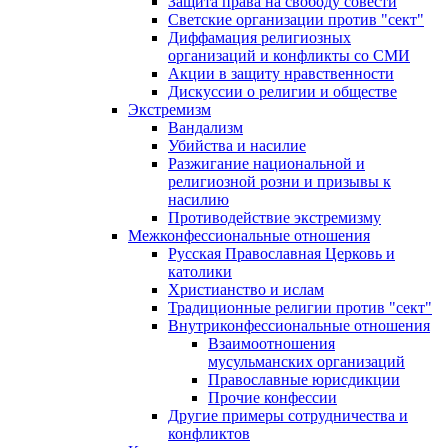
Защита права на свободу совести
Светские организации против "сект"
Диффамация религиозных
организаций и конфликты со СМИ
Акции в защиту нравственности
Дискуссии о религии и обществе
Экстремизм
Вандализм
Убийства и насилие
Разжигание национальной и
религиозной розни и призывы к
насилию
Противодействие экстремизму
Межконфессиональные отношения
Русская Православная Церковь и
католики
Христианство и ислам
Традиционные религии против "сект"
Внутриконфессиональные отношения
Взаимоотношения
мусульманских организаций
Православные юрисдикции
Прочие конфессии
Другие примеры сотрудничества и
конфликтов