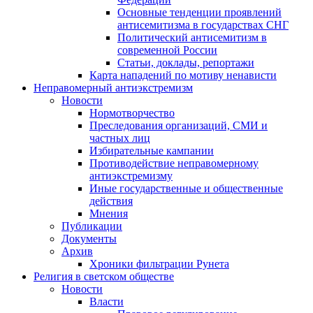
Основные тенденции проявлений
антисемитизма в государствах СНГ
Политический антисемитизм в
современной России
Статьи, доклады, репортажи
Карта нападений по мотиву ненависти
Неправомерный антиэкстремизм
Новости
Нормотворчество
Преследования организаций, СМИ и
частных лиц
Избирательные кампании
Противодействие неправомерному
антиэкстремизму
Иные государственные и общественные
действия
Мнения
Публикации
Документы
Архив
Хроники фильтрации Рунета
Религия в светском обществе
Новости
Власти