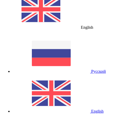
English
Русский
English