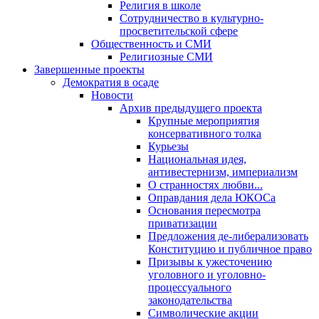
Религия в школе
Сотрудничество в культурно-
просветительской сфере
Общественность и СМИ
Религиозные СМИ
Завершенные проекты
Демократия в осаде
Новости
Архив предыдущего проекта
Крупные мероприятия
консервативного толка
Курьезы
Национальная идея,
антивестернизм, империализм
О странностях любви...
Оправдания дела ЮКОСа
Основания пересмотра
приватизации
Предложения де-либерализовать
Конституцию и публичное право
Призывы к ужесточению
уголовного и уголовно-
процессуального
законодательства
Символические акции