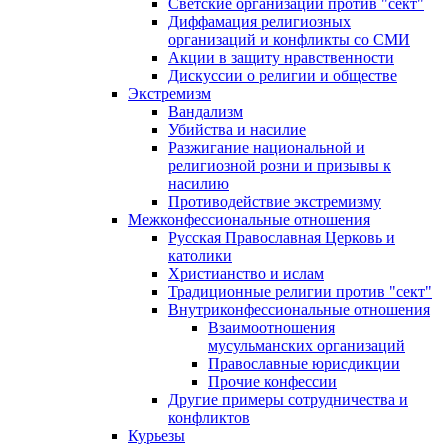
Светские организации против "сект"
Диффамация религиозных
организаций и конфликты со СМИ
Акции в защиту нравственности
Дискуссии о религии и обществе
Экстремизм
Вандализм
Убийства и насилие
Разжигание национальной и
религиозной розни и призывы к
насилию
Противодействие экстремизму
Межконфессиональные отношения
Русская Православная Церковь и
католики
Христианство и ислам
Традиционные религии против "сект"
Внутриконфессиональные отношения
Взаимоотношения
мусульманских организаций
Православные юрисдикции
Прочие конфессии
Другие примеры сотрудничества и
конфликтов
Курьезы