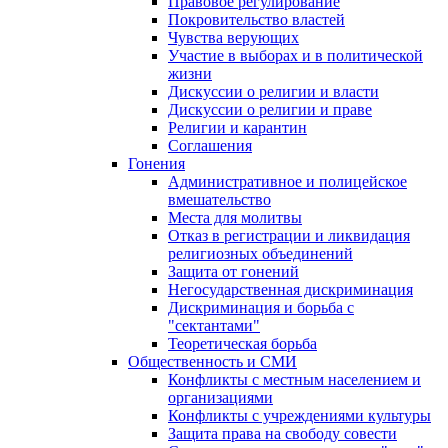
Правовое регулирование
Покровительство властей
Чувства верующих
Участие в выборах и в политической
жизни
Дискуссии о религии и власти
Дискуссии о религии и праве
Религии и карантин
Соглашения
Гонения
Административное и полицейское
вмешательство
Места для молитвы
Отказ в регистрации и ликвидация
религиозных объединений
Защита от гонений
Негосударственная дискриминация
Дискриминация и борьба с
"сектантами"
Теоретическая борьба
Общественность и СМИ
Конфликты с местным населением и
организациями
Конфликты с учреждениями культуры
Защита права на свободу совести