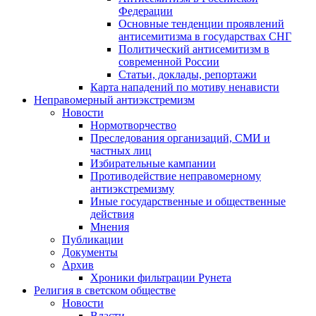
Федерации
Основные тенденции проявлений
антисемитизма в государствах СНГ
Политический антисемитизм в
современной России
Статьи, доклады, репортажи
Карта нападений по мотиву ненависти
Неправомерный антиэкстремизм
Новости
Нормотворчество
Преследования организаций, СМИ и
частных лиц
Избирательные кампании
Противодействие неправомерному
антиэкстремизму
Иные государственные и общественные
действия
Мнения
Публикации
Документы
Архив
Хроники фильтрации Рунета
Религия в светском обществе
Новости
Власти