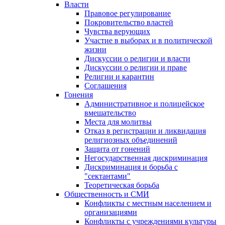
Власти
Правовое регулирование
Покровительство властей
Чувства верующих
Участие в выборах и в политической
жизни
Дискуссии о религии и власти
Дискуссии о религии и праве
Религии и карантин
Соглашения
Гонения
Административное и полицейское
вмешательство
Места для молитвы
Отказ в регистрации и ликвидация
религиозных объединений
Защита от гонений
Негосударственная дискриминация
Дискриминация и борьба с
"сектантами"
Теоретическая борьба
Общественность и СМИ
Конфликты с местным населением и
организациями
Конфликты с учреждениями культуры