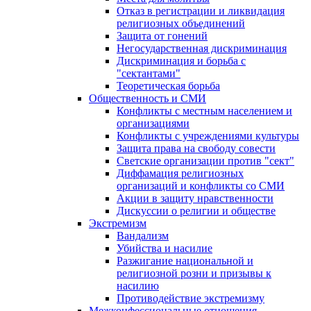
Отказ в регистрации и ликвидация
религиозных объединений
Защита от гонений
Негосударственная дискриминация
Дискриминация и борьба с
"сектантами"
Теоретическая борьба
Общественность и СМИ
Конфликты с местным населением и
организациями
Конфликты с учреждениями культуры
Защита права на свободу совести
Светские организации против "сект"
Диффамация религиозных
организаций и конфликты со СМИ
Акции в защиту нравственности
Дискуссии о религии и обществе
Экстремизм
Вандализм
Убийства и насилие
Разжигание национальной и
религиозной розни и призывы к
насилию
Противодействие экстремизму
Межконфессиональные отношения