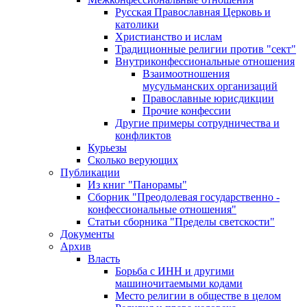
Русская Православная Церковь и
католики
Христианство и ислам
Традиционные религии против "сект"
Внутриконфессиональные отношения
Взаимоотношения
мусульманских организаций
Православные юрисдикции
Прочие конфессии
Другие примеры сотрудничества и
конфликтов
Курьезы
Сколько верующих
Публикации
Из книг "Панорамы"
Сборник "Преодолевая государственно -
конфессиональные отношения"
Статьи сборника "Пределы светскости"
Документы
Архив
Власть
Борьба с ИНН и другими
машиночитаемыми кодами
Место религии в обществе в целом