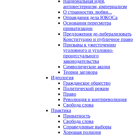
Национальная идея,
антивестернизм, империализм
О странностях любви...
Оправдания дела ЮКОСа
Основания пересмотра
приватизации
Предложения де-либерализовать
Конституцию и публичное право
Призывы к ужесточению
уголовного и уголовно-
процессуального
законодательства
Символические акции
Теории заговора
Идеология
Гражданское общество
Политический режим
Право
Революция и контрреволюция
Свобода слова
Практика
Приватность
Свобода слова
Справедливые выборы
Хорошая полиция