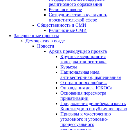
религиозного образования
Религия в школе
Сотрудничество в культурно-
просветительской сфере
Общественность и СМИ
Религиозные СМИ
Завершенные проекты
Демократия в осаде
Новости
Архив предыдущего проекта
Крупные мероприятия
консервативного толка
Курьезы
Национальная идея,
антивестернизм, империализм
О странностях любви...
Оправдания дела ЮКОСа
Основания пересмотра
приватизации
Предложения де-либерализовать
Конституцию и публичное право
Призывы к ужесточению
уголовного и уголовно-
процессуального
законодательства