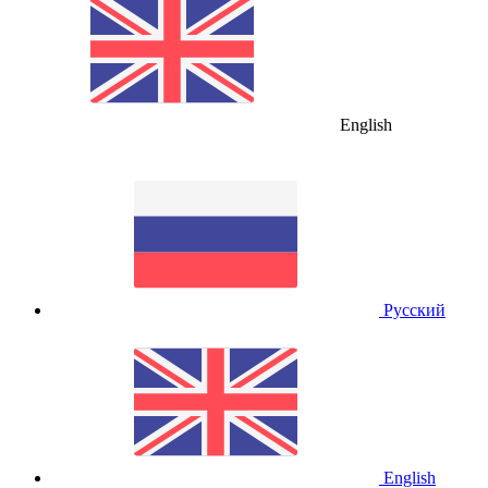
English
Русский
English