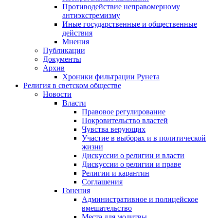
Противодействие неправомерному
антиэкстремизму
Иные государственные и общественные
действия
Мнения
Публикации
Документы
Архив
Хроники фильтрации Рунета
Религия в светском обществе
Новости
Власти
Правовое регулирование
Покровительство властей
Чувства верующих
Участие в выборах и в политической
жизни
Дискуссии о религии и власти
Дискуссии о религии и праве
Религии и карантин
Соглашения
Гонения
Административное и полицейское
вмешательство
Места для молитвы