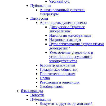
Честный суд
Публикации
Аннотированный указатель
литературы
Дискуссии
Архив предыдущего проекта
Дискуссия о "кризисе
либерализма"
Идеология консерватизма
Национальная идея
Пути легитимации "управляемой
демократии"
Ужесточение уголовного и
уголовно-процесуального
законодательства
Барометр демократии
Гражданское общество
Политический режим
Право
Революция и оппозиция
Свобода слова
Язык вражды
Новости
Публикации
Документы других организаций