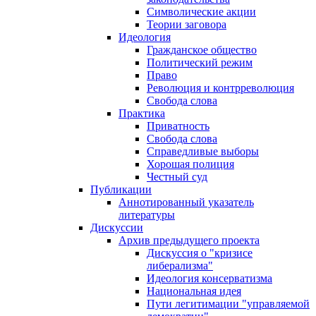
Символические акции
Теории заговора
Идеология
Гражданское общество
Политический режим
Право
Революция и контрреволюция
Свобода слова
Практика
Приватность
Свобода слова
Справедливые выборы
Хорошая полиция
Честный суд
Публикации
Аннотированный указатель
литературы
Дискуссии
Архив предыдущего проекта
Дискуссия о "кризисе
либерализма"
Идеология консерватизма
Национальная идея
Пути легитимации "управляемой