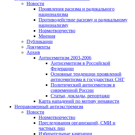
Новости
Проявления расизма и радикального
национализма
Противодействие расизму и радикальному
национализму
Нормотворчество
Мнения
Публикации
Документы
Архив
Антисемитизм 2003-2006
Антисемитизм в Российской
Федерации
Основные тенденции проявлений
антисемитизма в государствах СНГ
Политический антисемитизм в
современной России
Статьи, доклады, репортажи
Карта нападений по мотиву ненависти
Неправомерный антиэкстремизм
Новости
Нормотворчество
Преследования организаций, СМИ и
частных лиц
Избирательные кампании