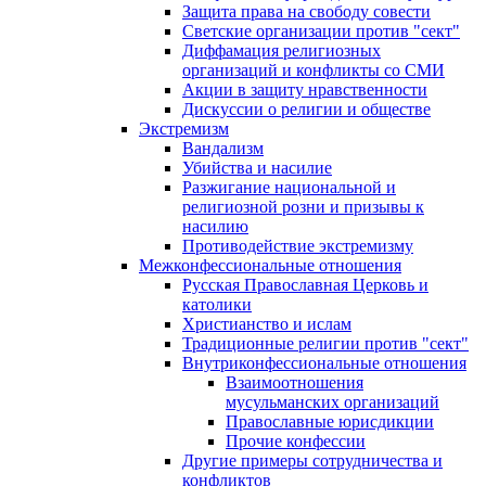
Защита права на свободу совести
Светские организации против "сект"
Диффамация религиозных
организаций и конфликты со СМИ
Акции в защиту нравственности
Дискуссии о религии и обществе
Экстремизм
Вандализм
Убийства и насилие
Разжигание национальной и
религиозной розни и призывы к
насилию
Противодействие экстремизму
Межконфессиональные отношения
Русская Православная Церковь и
католики
Христианство и ислам
Традиционные религии против "сект"
Внутриконфессиональные отношения
Взаимоотношения
мусульманских организаций
Православные юрисдикции
Прочие конфессии
Другие примеры сотрудничества и
конфликтов