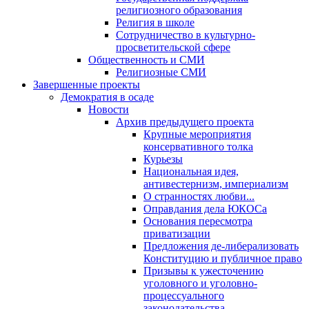
религиозного образования
Религия в школе
Сотрудничество в культурно-
просветительской сфере
Общественность и СМИ
Религиозные СМИ
Завершенные проекты
Демократия в осаде
Новости
Архив предыдущего проекта
Крупные мероприятия
консервативного толка
Курьезы
Национальная идея,
антивестернизм, империализм
О странностях любви...
Оправдания дела ЮКОСа
Основания пересмотра
приватизации
Предложения де-либерализовать
Конституцию и публичное право
Призывы к ужесточению
уголовного и уголовно-
процессуального
законодательства