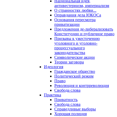
Национальная идея,
антивестернизм, империализм
О странностях любви...
Оправдания дела ЮКОСа
Основания пересмотра
приватизации
Предложения де-либерализовать
Конституцию и публичное право
Призывы к ужесточению
уголовного и уголовно-
процессуального
законодательства
Символические акции
Теории заговора
Идеология
Гражданское общество
Политический режим
Право
Революция и контрреволюция
Свобода слова
Практика
Приватность
Свобода слова
Справедливые выборы
Хорошая полиция