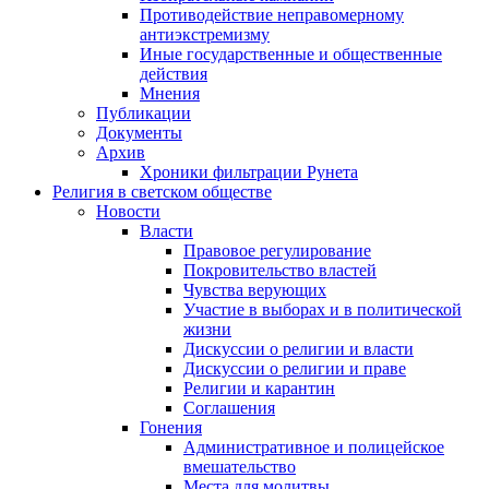
Противодействие неправомерному
антиэкстремизму
Иные государственные и общественные
действия
Мнения
Публикации
Документы
Архив
Хроники фильтрации Рунета
Религия в светском обществе
Новости
Власти
Правовое регулирование
Покровительство властей
Чувства верующих
Участие в выборах и в политической
жизни
Дискуссии о религии и власти
Дискуссии о религии и праве
Религии и карантин
Соглашения
Гонения
Административное и полицейское
вмешательство
Места для молитвы