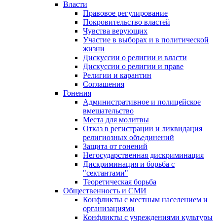
Власти
Правовое регулирование
Покровительство властей
Чувства верующих
Участие в выборах и в политической
жизни
Дискуссии о религии и власти
Дискуссии о религии и праве
Религии и карантин
Соглашения
Гонения
Административное и полицейское
вмешательство
Места для молитвы
Отказ в регистрации и ликвидация
религиозных объединений
Защита от гонений
Негосударственная дискриминация
Дискриминация и борьба с
"сектантами"
Теоретическая борьба
Общественность и СМИ
Конфликты с местным населением и
организациями
Конфликты с учреждениями культуры