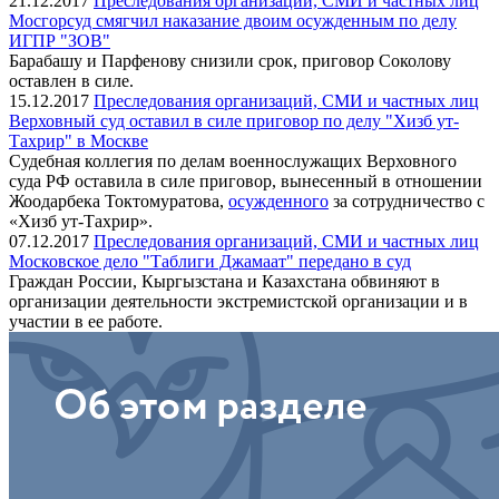
21.12.2017
Преследования организаций, СМИ и частных лиц
Мосгорсуд смягчил наказание двоим осужденным по делу
ИГПР "ЗОВ"
Барабашу и Парфенову снизили срок, приговор Соколову
оставлен в силе.
15.12.2017
Преследования организаций, СМИ и частных лиц
Верховный суд оставил в силе приговор по делу "Хизб ут-
Тахрир" в Москве
Судебная коллегия по делам военнослужащих Верховного
суда РФ оставила в силе приговор, вынесенный в отношении
Жоодарбека Токтомуратова,
осужденного
за сотрудничество с
«Хизб ут-Тахрир».
07.12.2017
Преследования организаций, СМИ и частных лиц
Московское дело "Таблиги Джамаат" передано в суд
Граждан России, Кыргызстана и Казахстана обвиняют в
организации деятельности экстремистской организации и в
участии в ее работе.