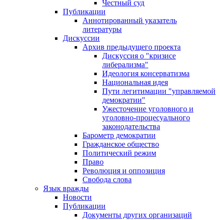
Честный суд
Публикации
Аннотированный указатель
литературы
Дискуссии
Архив предыдущего проекта
Дискуссия о "кризисе
либерализма"
Идеология консерватизма
Национальная идея
Пути легитимации "управляемой
демократии"
Ужесточение уголовного и
уголовно-процесуального
законодательства
Барометр демократии
Гражданское общество
Политический режим
Право
Революция и оппозиция
Свобода слова
Язык вражды
Новости
Публикации
Документы других организаций