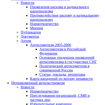
Новости
Проявления расизма и радикального
национализма
Противодействие расизму и радикальному
национализму
Нормотворчество
Мнения
Публикации
Документы
Архив
Антисемитизм 2003-2006
Антисемитизм в Российской
Федерации
Основные тенденции проявлений
антисемитизма в государствах СНГ
Политический антисемитизм в
современной России
Статьи, доклады, репортажи
Карта нападений по мотиву ненависти
Неправомерный антиэкстремизм
Новости
Нормотворчество
Преследования организаций, СМИ и
частных лиц
Избирательные кампании