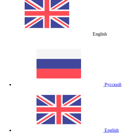
English
Русский
English