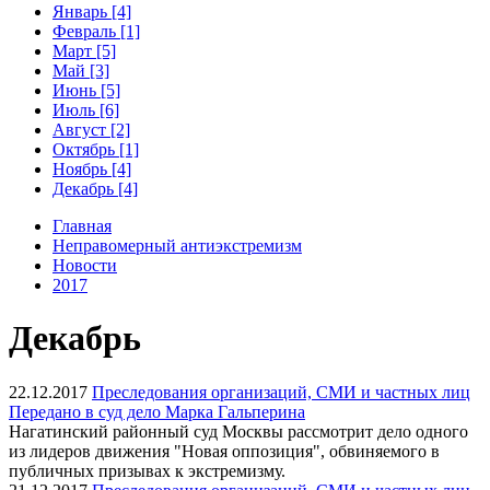
Январь [4]
Февраль [1]
Март [5]
Май [3]
Июнь [5]
Июль [6]
Август [2]
Октябрь [1]
Ноябрь [4]
Декабрь [4]
Главная
Неправомерный антиэкстремизм
Новости
2017
Декабрь
22.12.2017
Преследования организаций, СМИ и частных лиц
Передано в суд дело Марка Гальперина
Нагатинский районный суд Москвы рассмотрит дело одного
из лидеров движения "Новая оппозиция", обвиняемого в
публичных призывах к экстремизму.