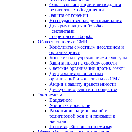
Отказ в регистрации и ликвидация
религиозных объединений
Защита от гонений
Негосударственная дискриминация
Дискриминация и борьба с
"сектантами"
Теоретическая борьба
Общественность и СМИ
Конфликты с местным населением и
организациями
Конфликты с учреждениями культуры
Защита права на свободу совести
Светские организации против "сект"
Диффамация религиозных
организаций и конфликты со СМИ
Акции в защиту нравственности
Дискуссии о религии и обществе
Экстремизм
Вандализм
Убийства и насилие
Разжигание национальной и
религиозной розни и призывы к
насилию
Противодействие экстремизму
Межконфессиональные отношения