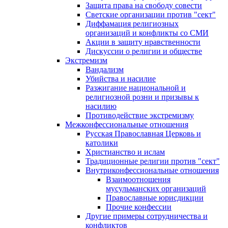
Защита права на свободу совести
Светские организации против "сект"
Диффамация религиозных
организаций и конфликты со СМИ
Акции в защиту нравственности
Дискуссии о религии и обществе
Экстремизм
Вандализм
Убийства и насилие
Разжигание национальной и
религиозной розни и призывы к
насилию
Противодействие экстремизму
Межконфессиональные отношения
Русская Православная Церковь и
католики
Христианство и ислам
Традиционные религии против "сект"
Внутриконфессиональные отношения
Взаимоотношения
мусульманских организаций
Православные юрисдикции
Прочие конфессии
Другие примеры сотрудничества и
конфликтов