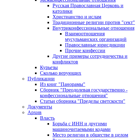
Русская Православная Церковь и
католики
Христианство и ислам
Традиционные религии против "сект"
Внутриконфессиональные отношения
Взаимоотношения
мусульманских организаций
Православные юрисдикции
Прочие конфессии
Другие примеры сотрудничества и
конфликтов
Курьезы
Сколько верующих
Публикации
Из книг "Панорамы"
Сборник "Преодолевая государственно -
конфессиональные отношения"
Статьи сборника "Пределы светскости"
Документы
Архив
Власть
Борьба с ИНН и другими
машиночитаемыми кодами
Место религии в обществе в целом