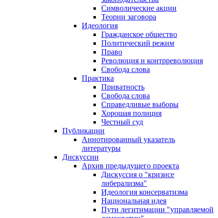
Символические акции
Теории заговора
Идеология
Гражданское общество
Политический режим
Право
Революция и контрреволюция
Свобода слова
Практика
Приватность
Свобода слова
Справедливые выборы
Хорошая полиция
Честный суд
Публикации
Аннотированный указатель
литературы
Дискуссии
Архив предыдущего проекта
Дискуссия о "кризисе
либерализма"
Идеология консерватизма
Национальная идея
Пути легитимации "управляемой