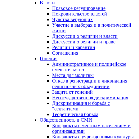
Власти
Правовое регулирование
Покровительство властей
Чувства верующих
Участие в выборах и в политической
жизни
Дискуссии о религии и власти
Дискуссии о религии и праве
Религии и карантин
Соглашения
Гонения
Административное и полицейское
вмешательство
Места для молитвы
Отказ в регистрации и ликвидация
религиозных объединений
Защита от гонений
Негосударственная дискриминация
Дискриминация и борьба с
"сектантами"
Теоретическая борьба
Общественность и СМИ
Конфликты с местным населением и
организациями
Конфликты с учреждениями культуры