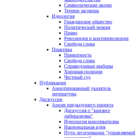
Символические акции
Теории заговора
Идеология
Гражданское общество
Политический режим
Право
Революция и контрреволюция
Свобода слова
Практика
Приватность
Свобода слова
Справедливые выборы
Хорошая полиция
Честный суд
Публикации
Аннотированный указатель
литературы
Дискуссии
Архив предыдущего проекта
Дискуссия о "кризисе
либерализма"
Идеология консерватизма
Национальная идея
Пути легитимации "управляемой