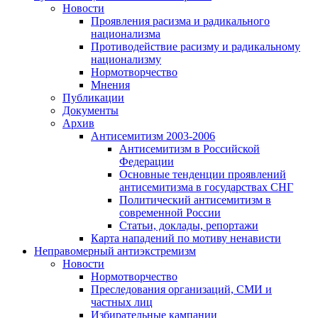
Новости
Проявления расизма и радикального
национализма
Противодействие расизму и радикальному
национализму
Нормотворчество
Мнения
Публикации
Документы
Архив
Антисемитизм 2003-2006
Антисемитизм в Российской
Федерации
Основные тенденции проявлений
антисемитизма в государствах СНГ
Политический антисемитизм в
современной России
Статьи, доклады, репортажи
Карта нападений по мотиву ненависти
Неправомерный антиэкстремизм
Новости
Нормотворчество
Преследования организаций, СМИ и
частных лиц
Избирательные кампании