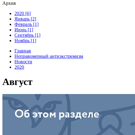
Архив
2020 [6]
Январь [2]
Февраль [1]
Июнь [1]
Сентябрь [1]
Ноябрь [1]
Главная
Неправомерный антиэкстремизм
Новости
2020
Август