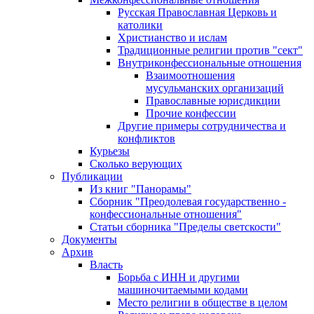
Русская Православная Церковь и
католики
Христианство и ислам
Традиционные религии против "сект"
Внутриконфессиональные отношения
Взаимоотношения
мусульманских организаций
Православные юрисдикции
Прочие конфессии
Другие примеры сотрудничества и
конфликтов
Курьезы
Сколько верующих
Публикации
Из книг "Панорамы"
Сборник "Преодолевая государственно -
конфессиональные отношения"
Статьи сборника "Пределы светскости"
Документы
Архив
Власть
Борьба с ИНН и другими
машиночитаемыми кодами
Место религии в обществе в целом