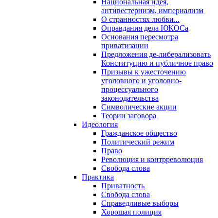
Национальная идея,
антивестернизм, империализм
О странностях любви...
Оправдания дела ЮКОСа
Основания пересмотра
приватизации
Предложения де-либерализовать
Конституцию и публичное право
Призывы к ужесточению
уголовного и уголовно-
процессуального
законодательства
Символические акции
Теории заговора
Идеология
Гражданское общество
Политический режим
Право
Революция и контрреволюция
Свобода слова
Практика
Приватность
Свобода слова
Справедливые выборы
Хорошая полиция