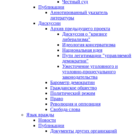
Честный суд
Публикации
Аннотированный указатель
литературы
Дискуссии
Архив предыдущего проекта
Дискуссия о "кризисе
либерализма"
Идеология консерватизма
Национальная идея
Пути легитимации "управляемой
демократии"
Ужесточение уголовного и
уголовно-процесуального
законодательства
Барометр демократии
Гражданское общество
Политический режим
Право
Революция и оппозиция
Свобода слова
Язык вражды
Новости
Публикации
Документы других организаций