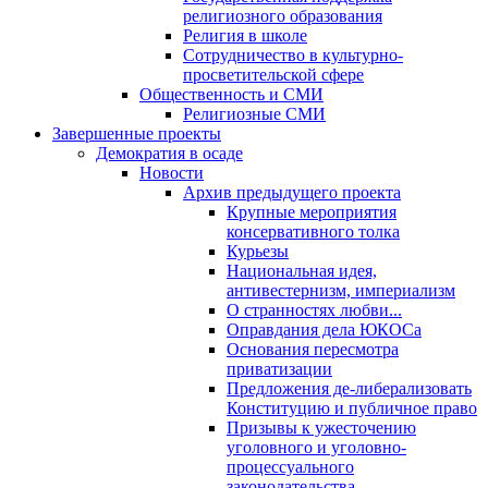
религиозного образования
Религия в школе
Сотрудничество в культурно-
просветительской сфере
Общественность и СМИ
Религиозные СМИ
Завершенные проекты
Демократия в осаде
Новости
Архив предыдущего проекта
Крупные мероприятия
консервативного толка
Курьезы
Национальная идея,
антивестернизм, империализм
О странностях любви...
Оправдания дела ЮКОСа
Основания пересмотра
приватизации
Предложения де-либерализовать
Конституцию и публичное право
Призывы к ужесточению
уголовного и уголовно-
процессуального
законодательства