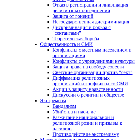
Отказ в регистрации и ликвидация
религиозных объединений
Защита от гонений
Негосударственная дискриминация
Дискриминация и борьба с
"сектантами"
Теоретическая борьба
Общественность и СМИ
Конфликты с местным населением и
организациями
Конфликты с учреждениями культуры
Защита права на свободу совести
Светские организации против "сект"
Диффамация религиозных
организаций и конфликты со СМИ
Акции в защиту нравственности
Дискуссии о религии и обществе
Экстремизм
Вандализм
Убийства и насилие
Разжигание национальной и
религиозной розни и призывы к
насилию
Противодействие экстремизму
Межконфессиональные отношения