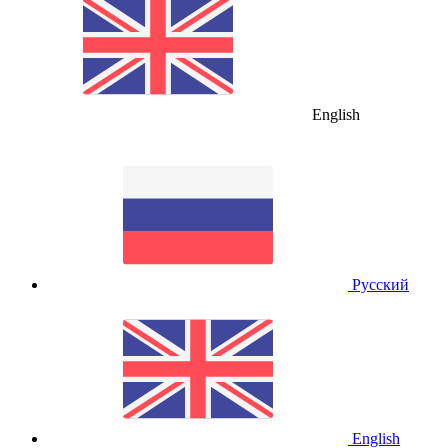
English
Русский
English