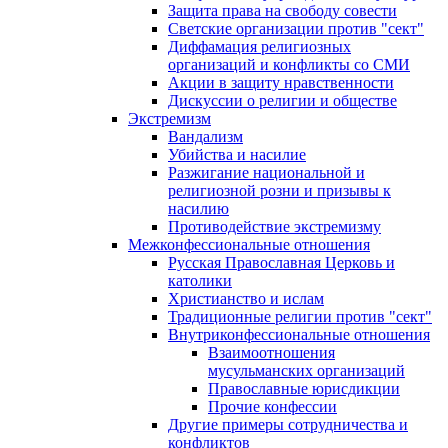
Защита права на свободу совести
Светские организации против "сект"
Диффамация религиозных
организаций и конфликты со СМИ
Акции в защиту нравственности
Дискуссии о религии и обществе
Экстремизм
Вандализм
Убийства и насилие
Разжигание национальной и
религиозной розни и призывы к
насилию
Противодействие экстремизму
Межконфессиональные отношения
Русская Православная Церковь и
католики
Христианство и ислам
Традиционные религии против "сект"
Внутриконфессиональные отношения
Взаимоотношения
мусульманских организаций
Православные юрисдикции
Прочие конфессии
Другие примеры сотрудничества и
конфликтов