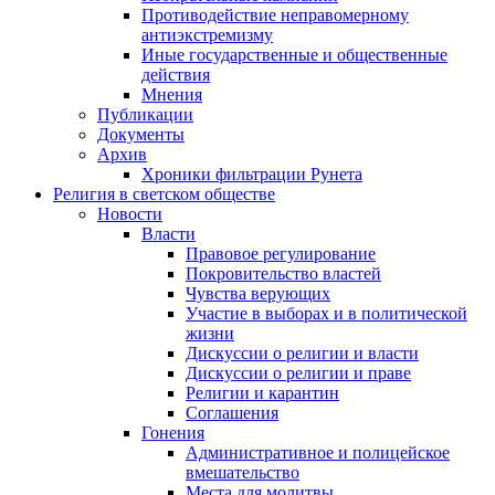
Противодействие неправомерному
антиэкстремизму
Иные государственные и общественные
действия
Мнения
Публикации
Документы
Архив
Хроники фильтрации Рунета
Религия в светском обществе
Новости
Власти
Правовое регулирование
Покровительство властей
Чувства верующих
Участие в выборах и в политической
жизни
Дискуссии о религии и власти
Дискуссии о религии и праве
Религии и карантин
Соглашения
Гонения
Административное и полицейское
вмешательство
Места для молитвы