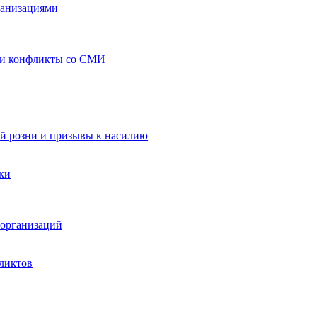
ганизациями
 и конфликты со СМИ
й розни и призывы к насилию
ки
организаций
ликтов