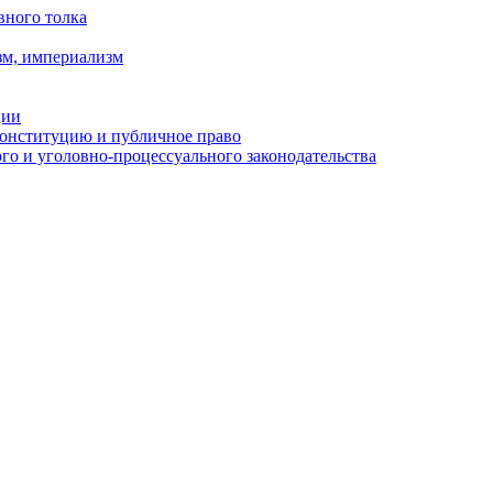
вного толка
зм, империализм
ции
Конституцию и публичное право
о и уголовно-процессуального законодательства