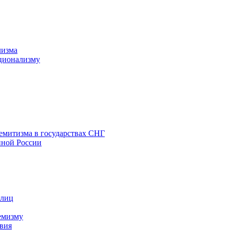
лизма
ционализму
емитизма в государствах СНГ
нной России
 лиц
емизму
вия