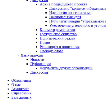
Архив предыдущего проекта
Дискуссия о "кризисе либерализм
Идеология консерватизма
Национальная идея
Пути легитимации "управляемой 
Ужесточение уголовного и уголов
Барометр демократии
Гражданское общество
Политический режим
Право
Революция и оппозиция
Свобода слова
Язык вражды
Новости
Публикации
Документы других организаций
Дискуссии
Объявления
О нас
Аналитика
Справочник
База данных