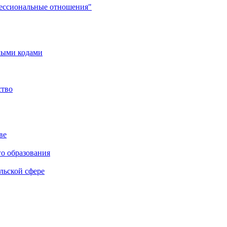
фессиональные отношения"
мыми кодами
ство
ве
го образования
льской сфере