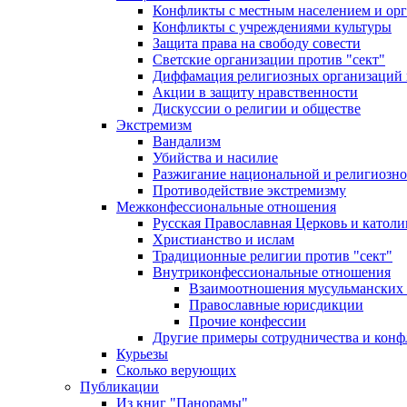
Конфликты с местным населением и ор
Конфликты с учреждениями культуры
Защита права на свободу совести
Светские организации против "сект"
Диффамация религиозных организаций
Акции в защиту нравственности
Дискуссии о религии и обществе
Экстремизм
Вандализм
Убийства и насилие
Разжигание национальной и религиозно
Противодействие экстремизму
Межконфессиональные отношения
Русская Православная Церковь и католи
Христианство и ислам
Традиционные религии против "сект"
Внутриконфессиональные отношения
Взаимоотношения мусульманских 
Православные юрисдикции
Прочие конфессии
Другие примеры сотрудничества и конф
Курьезы
Сколько верующих
Публикации
Из книг "Панорамы"