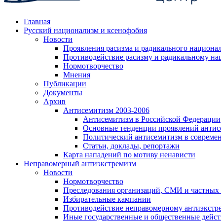
Главная
Русский национализм и ксенофобия
Новости
Проявления расизма и радикального национа
Противодействие расизму и радикальному на
Нормотворчество
Мнения
Публикации
Документы
Архив
Антисемитизм 2003-2006
Антисемитизм в Российской Федерации
Основные тенденции проявлений антис
Политический антисемитизм в совреме
Статьи, доклады, репортажи
Карта нападений по мотиву ненависти
Неправомерный антиэкстремизм
Новости
Нормотворчество
Преследования организаций, СМИ и частных
Избирательные кампании
Противодействие неправомерному антиэкстр
Иные государственные и общественные дейст