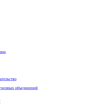
изни
ательство
игиозных объединений
"