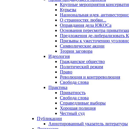
Крупные мероприятия консервати
Курьезы
Национальная идея, антивестерни
О странностях любви...
Оправдания дела ЮКОСа
Основания пересмотра приватиза
Предложения де-либерализовать 
Призывы к ужесточению уголовног
Символические акции
Теории заговора
Идеология
Гражданское общество
Политический режим
Право
Революция и контрреволюция
Свобода слова
Практика
Приватность
Свобода слова
Справедливые выборы
Хорошая полиция
Честный суд
Публикации
Аннотированный указатель литературы
Дискуссии