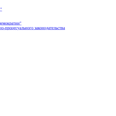
а"
демократии"
но-процесуального законодательства