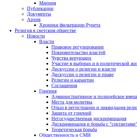
Мнения
Публикации
Документы
Архив
Хроники фильтрации Рунета
Религия в светском обществе
Новости
Власти
Правовое регулирование
Покровительство властей
Чувства верующих
Участие в выборах и в политической ж
Дискуссии о религии и власти
Дискуссии о религии и праве
Религии и карантин
Соглашения
Гонения
Административное и полицейское вмеш
Места для молитвы
Отказ в регистрации и ликвидация рел
Защита от гонений
Негосударственная дискриминация
Дискриминация и борьба с "сектантами
Теоретическая борьба
Общественность и СМИ