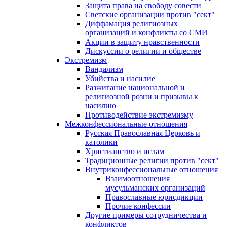
Защита права на свободу совести
Светские организации против "сект"
Диффамация религиозных
организаций и конфликты со СМИ
Акции в защиту нравственности
Дискуссии о религии и обществе
Экстремизм
Вандализм
Убийства и насилие
Разжигание национальной и
религиозной розни и призывы к
насилию
Противодействие экстремизму
Межконфессиональные отношения
Русская Православная Церковь и
католики
Христианство и ислам
Традиционные религии против "сект"
Внутриконфессиональные отношения
Взаимоотношения
мусульманских организаций
Православные юрисдикции
Прочие конфессии
Другие примеры сотрудничества и
конфликтов