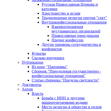
Русская Православная Церковь и
католики
Христианство и ислам
Традиционные религии против "сект"
Внутриконфессиональные отношения
Взаимоотношения
мусульманских организаций
Православные юрисдикции
Прочие конфессии
Другие примеры сотрудничества и
конфликтов
Курьезы
Сколько верующих
Публикации
Из книг "Панорамы"
Сборник "Преодолевая государственно -
конфессиональные отношения"
Статьи сборника "Пределы светскости"
Документы
Архив
Власть
Борьба с ИНН и другими
машиночитаемыми кодами
Место религии в обществе в целом