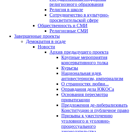
религиозного образования
Религия в школе
Сотрудничество в культурно-
просветительской сфере
Общественность и СМИ
Религиозные СМИ
Завершенные проекты
Демократия в осаде
Новости
Архив предыдущего проекта
Крупные мероприятия
консервативного толка
Курьезы
Национальная идея,
антивестернизм, империализм
О странностях любви...
Оправдания дела ЮКОСа
Основания пересмотра
приватизации
Предложения де-либерализовать
Конституцию и публичное право
Призывы к ужесточению
уголовного и уголовно-
процессуального
законодательства