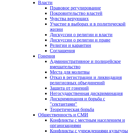
Власти
Правовое регулирование
Покровительство властей
Чувства верующих
Участие в выборах и в политической
жизни
Дискуссии о религии и власти
Дискуссии о религии и праве
Религии и карантин
Соглашения
Гонения
Административное и полицейское
вмешательство
Места для молитвы
Отказ в регистрации и ликвидация
религиозных объединений
Защита от гонений
Негосударственная дискриминация
Дискриминация и борьба с
"сектантами"
Теоретическая борьба
Общественность и СМИ
Конфликты с местным населением и
организациями
Конфликты с учреждениями культуры