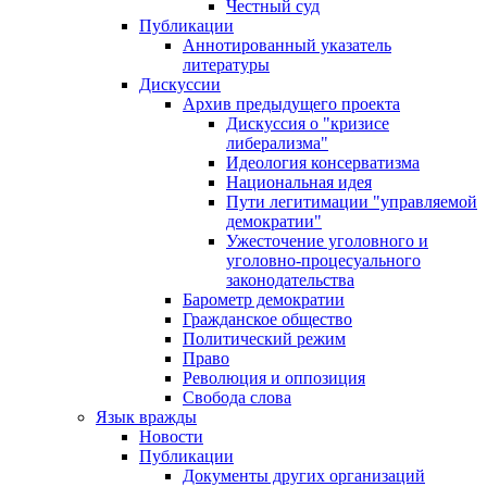
Честный суд
Публикации
Аннотированный указатель
литературы
Дискуссии
Архив предыдущего проекта
Дискуссия о "кризисе
либерализма"
Идеология консерватизма
Национальная идея
Пути легитимации "управляемой
демократии"
Ужесточение уголовного и
уголовно-процесуального
законодательства
Барометр демократии
Гражданское общество
Политический режим
Право
Революция и оппозиция
Свобода слова
Язык вражды
Новости
Публикации
Документы других организаций