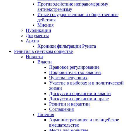
Противодействие неправомерному
антиэкстремизму
Иные государственные и общественные
действия
Мнения
Публикации
Документы
Архив
Хроники фильтрации Рунета
Религия в светском обществе
Новости
Власти
Правовое регулирование
Покровительство властей
Чувства верующих
Участие в выборах и в политической
жизни
Дискуссии о религии и власти
Дискуссии о религии и праве
Религии и карантин
Соглашения
Гонения
Административное и полицейское
вмешательство
Места для молитвы