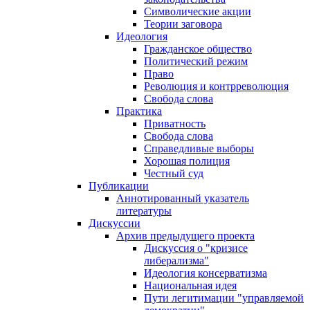
Символические акции
Теории заговора
Идеология
Гражданское общество
Политический режим
Право
Революция и контрреволюция
Свобода слова
Практика
Приватность
Свобода слова
Справедливые выборы
Хорошая полиция
Честный суд
Публикации
Аннотированный указатель
литературы
Дискуссии
Архив предыдущего проекта
Дискуссия о "кризисе
либерализма"
Идеология консерватизма
Национальная идея
Пути легитимации "управляемой