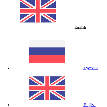
English
Русский
English