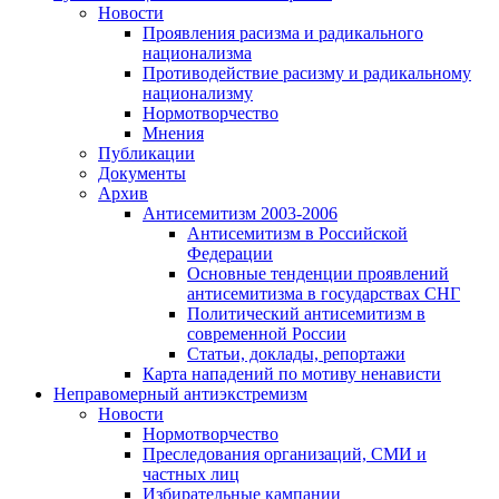
Новости
Проявления расизма и радикального
национализма
Противодействие расизму и радикальному
национализму
Нормотворчество
Мнения
Публикации
Документы
Архив
Антисемитизм 2003-2006
Антисемитизм в Российской
Федерации
Основные тенденции проявлений
антисемитизма в государствах СНГ
Политический антисемитизм в
современной России
Статьи, доклады, репортажи
Карта нападений по мотиву ненависти
Неправомерный антиэкстремизм
Новости
Нормотворчество
Преследования организаций, СМИ и
частных лиц
Избирательные кампании