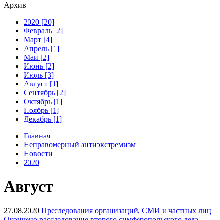
Архив
2020 [20]
Февраль [2]
Март [4]
Апрель [1]
Май [2]
Июнь [2]
Июль [3]
Август [1]
Сентябрь [2]
Октябрь [1]
Ноябрь [1]
Декабрь [1]
Главная
Неправомерный антиэкстремизм
Новости
2020
Август
27.08.2020
Преследования организаций, СМИ и частных лиц
Окончено расследование второго симферопольского дела