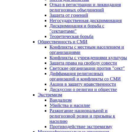
Отказ в регистрации и ликвидация
религиозных объединений
Защита от гонений
Негосударственная дискриминация
Дискриминация и борьба с
"сектантами"
Теоретическая борьба
Общественность и СМИ
Конфликты с местным населением и
организациями
Конфликты с учреждениями культуры
Защита права на свободу совести
Светские организации против "сект"
Диффамация религиозных
организаций и конфликты со СМИ
Акции в защиту нравственности
Дискуссии о религии и обществе
Экстремизм
Вандализм
Убийства и насилие
Разжигание национальной и
религиозной розни и призывы к
насилию
Противодействие экстремизму
Межконфессиональные отношения