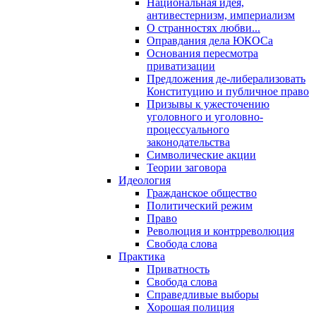
Национальная идея,
антивестернизм, империализм
О странностях любви...
Оправдания дела ЮКОСа
Основания пересмотра
приватизации
Предложения де-либерализовать
Конституцию и публичное право
Призывы к ужесточению
уголовного и уголовно-
процессуального
законодательства
Символические акции
Теории заговора
Идеология
Гражданское общество
Политический режим
Право
Революция и контрреволюция
Свобода слова
Практика
Приватность
Свобода слова
Справедливые выборы
Хорошая полиция