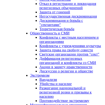
Отказ в регистрации и ликвидация
религиозных объединений
Защита от гонений
Негосударственная дискриминация
Дискриминация и борьба с
"сектантами"
Теоретическая борьба
Общественность и СМИ
Конфликты с местным населением и
организациями
Конфликты с учреждениями культуры
Защита права на свободу совести
Светские организации против "сект"
Диффамация религиозных
организаций и конфликты со СМИ
Акции в защиту нравственности
Дискуссии о религии и обществе
Экстремизм
Вандализм
Убийства и насилие
Разжигание национальной и
религиозной розни и призывы к
насилию
Противодействие экстремизму
Межконфессиональные отношения