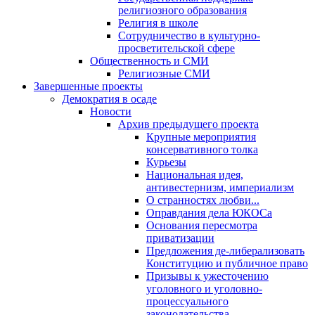
религиозного образования
Религия в школе
Сотрудничество в культурно-
просветительской сфере
Общественность и СМИ
Религиозные СМИ
Завершенные проекты
Демократия в осаде
Новости
Архив предыдущего проекта
Крупные мероприятия
консервативного толка
Курьезы
Национальная идея,
антивестернизм, империализм
О странностях любви...
Оправдания дела ЮКОСа
Основания пересмотра
приватизации
Предложения де-либерализовать
Конституцию и публичное право
Призывы к ужесточению
уголовного и уголовно-
процессуального
законодательства