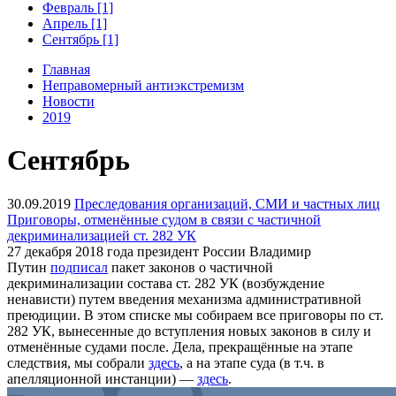
Февраль [1]
Апрель [1]
Сентябрь [1]
Главная
Неправомерный антиэкстремизм
Новости
2019
Сентябрь
30.09.2019
Преследования организаций, СМИ и частных лиц
Приговоры, отменённые судом в связи с частичной
декриминализацией ст. 282 УК
27 декабря 2018 года президент России Владимир
Путин
подписал
пакет законов о частичной
декриминализации состава ст. 282 УК (возбуждение
ненависти) путем введения механизма административной
преюдиции. В этом списке мы собираем все приговоры по ст.
282 УК, вынесенные до вступления новых законов в силу и
отменённые судами после. Дела, прекращённые на этапе
следствия, мы собрали
здесь
, а на этапе суда (в т.ч. в
апелляционной инстанции) —
здесь
.