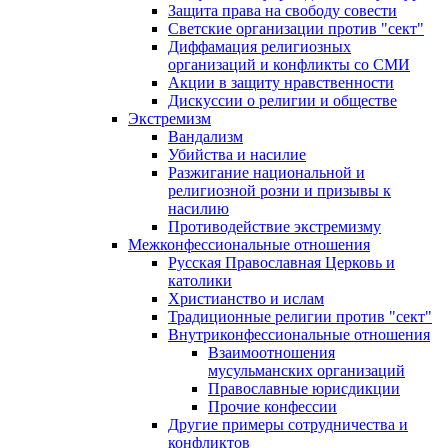
Защита права на свободу совести
Светские организации против "сект"
Диффамация религиозных
организаций и конфликты со СМИ
Акции в защиту нравственности
Дискуссии о религии и обществе
Экстремизм
Вандализм
Убийства и насилие
Разжигание национальной и
религиозной розни и призывы к
насилию
Противодействие экстремизму
Межконфессиональные отношения
Русская Православная Церковь и
католики
Христианство и ислам
Традиционные религии против "сект"
Внутриконфессиональные отношения
Взаимоотношения
мусульманских организаций
Православные юрисдикции
Прочие конфессии
Другие примеры сотрудничества и
конфликтов