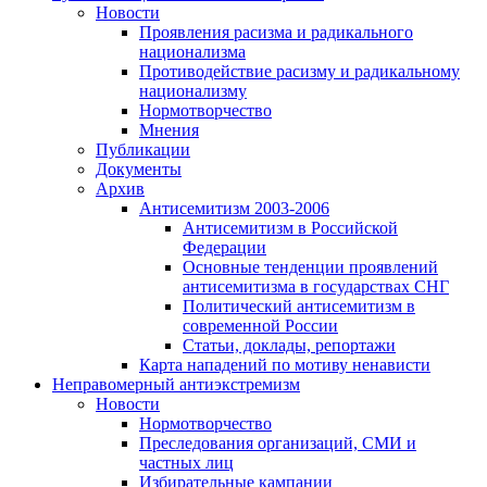
Новости
Проявления расизма и радикального
национализма
Противодействие расизму и радикальному
национализму
Нормотворчество
Мнения
Публикации
Документы
Архив
Антисемитизм 2003-2006
Антисемитизм в Российской
Федерации
Основные тенденции проявлений
антисемитизма в государствах СНГ
Политический антисемитизм в
современной России
Статьи, доклады, репортажи
Карта нападений по мотиву ненависти
Неправомерный антиэкстремизм
Новости
Нормотворчество
Преследования организаций, СМИ и
частных лиц
Избирательные кампании