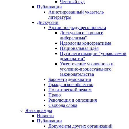
Честный суд
Публикации
Аннотированный указатель
литературы
Дискуссии
Архив предыдущего проекта
Дискуссия о "кризисе
либерализма"
Идеология консерватизма
Национальная идея
Пути легитимации "управляемой
демократии"
Ужесточение уголовного и
уголовно-процесуального
законодательства
Барометр демократии
Гражданское общество
Политический режим
Право
Революция и оппозиция
Свобода слова
Язык вражды
Новости
Публикации
Документы других организаций