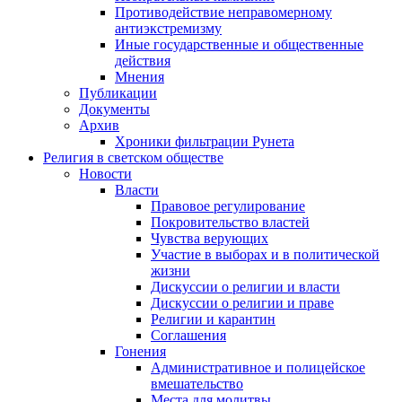
Противодействие неправомерному
антиэкстремизму
Иные государственные и общественные
действия
Мнения
Публикации
Документы
Архив
Хроники фильтрации Рунета
Религия в светском обществе
Новости
Власти
Правовое регулирование
Покровительство властей
Чувства верующих
Участие в выборах и в политической
жизни
Дискуссии о религии и власти
Дискуссии о религии и праве
Религии и карантин
Соглашения
Гонения
Административное и полицейское
вмешательство
Места для молитвы