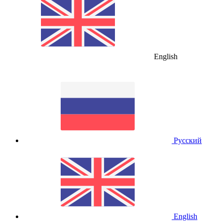
English
Русский
English