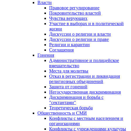
Власти
Правовое регулирование
Покровительство властей
Чувства верующих
Участие в выборах и в политической
жизни
Дискуссии о религии и власти
Дискуссии о религии и праве
Религии и карантин
Соглашения
Гонения
Административное и полицейское
вмешательство
Места для молитвы
Отказ в регистрации и ликвидация
религиозных объединений
Защита от гонений
Негосударственная дискриминация
Дискриминация и борьба с
"сектантами"
Теоретическая борьба
Общественность и СМИ
Конфликты с местным населением и
организациями
Конфликты с учреждениями культуры