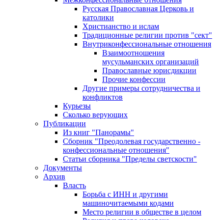
Русская Православная Церковь и
католики
Христианство и ислам
Традиционные религии против "сект"
Внутриконфессиональные отношения
Взаимоотношения
мусульманских организаций
Православные юрисдикции
Прочие конфессии
Другие примеры сотрудничества и
конфликтов
Курьезы
Сколько верующих
Публикации
Из книг "Панорамы"
Сборник "Преодолевая государственно -
конфессиональные отношения"
Статьи сборника "Пределы светскости"
Документы
Архив
Власть
Борьба с ИНН и другими
машиночитаемыми кодами
Место религии в обществе в целом