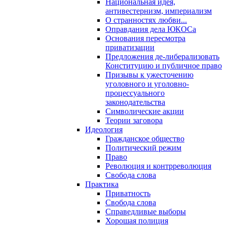
Национальная идея,
антивестернизм, империализм
О странностях любви...
Оправдания дела ЮКОСа
Основания пересмотра
приватизации
Предложения де-либерализовать
Конституцию и публичное право
Призывы к ужесточению
уголовного и уголовно-
процессуального
законодательства
Символические акции
Теории заговора
Идеология
Гражданское общество
Политический режим
Право
Революция и контрреволюция
Свобода слова
Практика
Приватность
Свобода слова
Справедливые выборы
Хорошая полиция