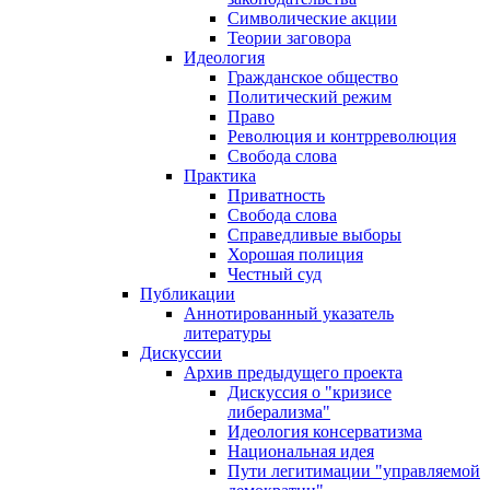
Символические акции
Теории заговора
Идеология
Гражданское общество
Политический режим
Право
Революция и контрреволюция
Свобода слова
Практика
Приватность
Свобода слова
Справедливые выборы
Хорошая полиция
Честный суд
Публикации
Аннотированный указатель
литературы
Дискуссии
Архив предыдущего проекта
Дискуссия о "кризисе
либерализма"
Идеология консерватизма
Национальная идея
Пути легитимации "управляемой