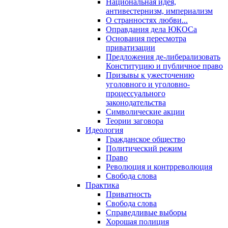
Национальная идея,
антивестернизм, империализм
О странностях любви...
Оправдания дела ЮКОСа
Основания пересмотра
приватизации
Предложения де-либерализовать
Конституцию и публичное право
Призывы к ужесточению
уголовного и уголовно-
процессуального
законодательства
Символические акции
Теории заговора
Идеология
Гражданское общество
Политический режим
Право
Революция и контрреволюция
Свобода слова
Практика
Приватность
Свобода слова
Справедливые выборы
Хорошая полиция