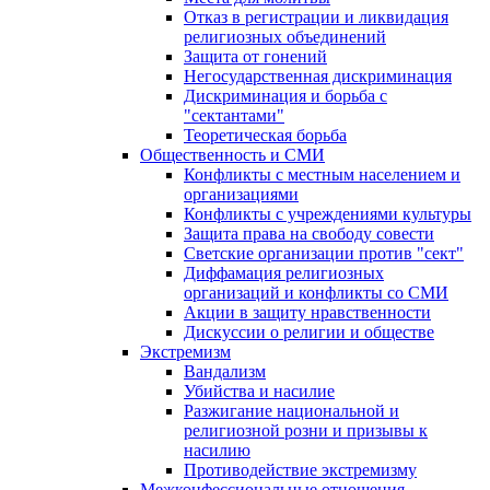
Отказ в регистрации и ликвидация
религиозных объединений
Защита от гонений
Негосударственная дискриминация
Дискриминация и борьба с
"сектантами"
Теоретическая борьба
Общественность и СМИ
Конфликты с местным населением и
организациями
Конфликты с учреждениями культуры
Защита права на свободу совести
Светские организации против "сект"
Диффамация религиозных
организаций и конфликты со СМИ
Акции в защиту нравственности
Дискуссии о религии и обществе
Экстремизм
Вандализм
Убийства и насилие
Разжигание национальной и
религиозной розни и призывы к
насилию
Противодействие экстремизму
Межконфессиональные отношения