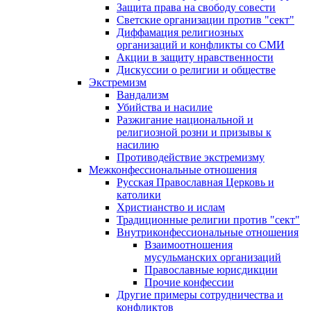
Защита права на свободу совести
Светские организации против "сект"
Диффамация религиозных
организаций и конфликты со СМИ
Акции в защиту нравственности
Дискуссии о религии и обществе
Экстремизм
Вандализм
Убийства и насилие
Разжигание национальной и
религиозной розни и призывы к
насилию
Противодействие экстремизму
Межконфессиональные отношения
Русская Православная Церковь и
католики
Христианство и ислам
Традиционные религии против "сект"
Внутриконфессиональные отношения
Взаимоотношения
мусульманских организаций
Православные юрисдикции
Прочие конфессии
Другие примеры сотрудничества и
конфликтов