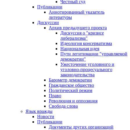
Честный суд
Публикации
Аннотированный указатель
литературы
Дискуссии
Архив предыдущего проекта
Дискуссия о "кризисе
либерализма"
Идеология консерватизма
Национальная идея
Пути легитимации "управляемой
демократии"
Ужесточение уголовного и
уголовно-процесуального
законодательства
Барометр демократии
Гражданское общество
Политический режим
Право
Революция и оппозиция
Свобода слова
Язык вражды
Новости
Публикации
Документы других организаций