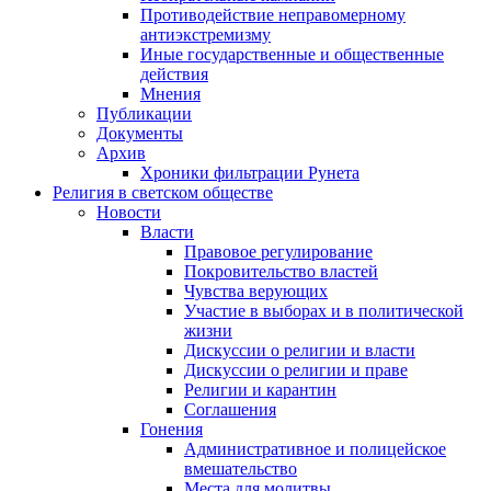
Противодействие неправомерному
антиэкстремизму
Иные государственные и общественные
действия
Мнения
Публикации
Документы
Архив
Хроники фильтрации Рунета
Религия в светском обществе
Новости
Власти
Правовое регулирование
Покровительство властей
Чувства верующих
Участие в выборах и в политической
жизни
Дискуссии о религии и власти
Дискуссии о религии и праве
Религии и карантин
Соглашения
Гонения
Административное и полицейское
вмешательство
Места для молитвы