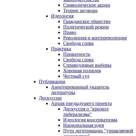
Символические акции
Теории заговора
Идеология
Гражданское общество
Политический режим
Право
Революция и контрреволюция
Свобода слова
Практика
Приватность
Свобода слова
Справедливые выборы
Хорошая полиция
Честный суд
Публикации
Аннотированный указатель
литературы
Дискуссии
Архив предыдущего проекта
Дискуссия о "кризисе
либерализма"
Идеология консерватизма
Национальная идея
Пути легитимации "управляемой