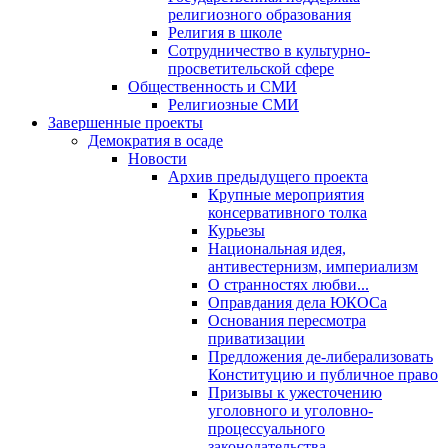
религиозного образования
Религия в школе
Сотрудничество в культурно-
просветительской сфере
Общественность и СМИ
Религиозные СМИ
Завершенные проекты
Демократия в осаде
Новости
Архив предыдущего проекта
Крупные мероприятия
консервативного толка
Курьезы
Национальная идея,
антивестернизм, империализм
О странностях любви...
Оправдания дела ЮКОСа
Основания пересмотра
приватизации
Предложения де-либерализовать
Конституцию и публичное право
Призывы к ужесточению
уголовного и уголовно-
процессуального
законодательства