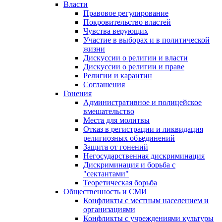
Власти
Правовое регулирование
Покровительство властей
Чувства верующих
Участие в выборах и в политической
жизни
Дискуссии о религии и власти
Дискуссии о религии и праве
Религии и карантин
Соглашения
Гонения
Административное и полицейское
вмешательство
Места для молитвы
Отказ в регистрации и ликвидация
религиозных объединений
Защита от гонений
Негосударственная дискриминация
Дискриминация и борьба с
"сектантами"
Теоретическая борьба
Общественность и СМИ
Конфликты с местным населением и
организациями
Конфликты с учреждениями культуры