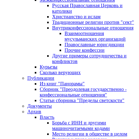
Русская Православная Церковь и
католики
Христианство и ислам
Традиционные религии против "сект"
Внутриконфессиональные отношения
Взаимоотношения
мусульманских организаций
Православные юрисдикции
Прочие конфессии
Другие примеры сотрудничества и
конфликтов
Курьезы
Сколько верующих
Публикации
Из книг "Панорамы"
Сборник "Преодолевая государственно -
конфессиональные отношения"
Статьи сборника "Пределы светскости"
Документы
Архив
Власть
Борьба с ИНН и другими
машиночитаемыми кодами
Место религии в обществе в целом