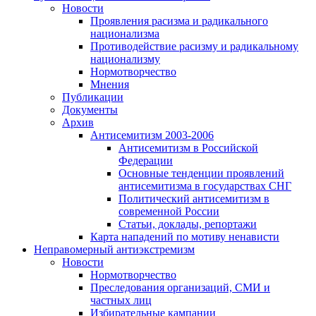
Новости
Проявления расизма и радикального
национализма
Противодействие расизму и радикальному
национализму
Нормотворчество
Мнения
Публикации
Документы
Архив
Антисемитизм 2003-2006
Антисемитизм в Российской
Федерации
Основные тенденции проявлений
антисемитизма в государствах СНГ
Политический антисемитизм в
современной России
Статьи, доклады, репортажи
Карта нападений по мотиву ненависти
Неправомерный антиэкстремизм
Новости
Нормотворчество
Преследования организаций, СМИ и
частных лиц
Избирательные кампании