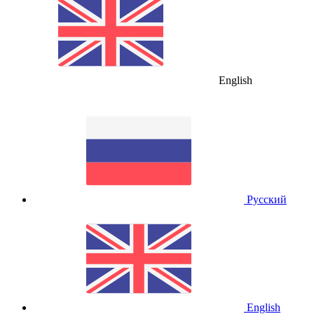
English
Русский
English