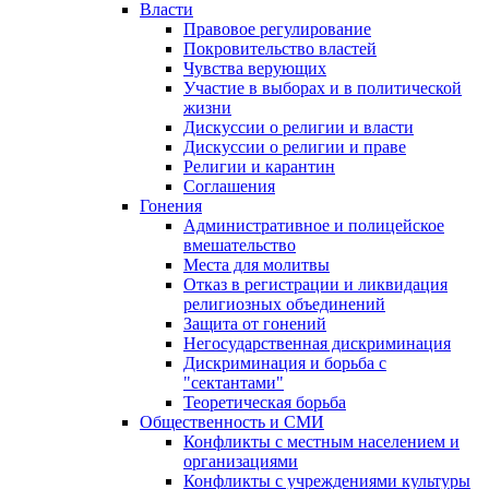
Власти
Правовое регулирование
Покровительство властей
Чувства верующих
Участие в выборах и в политической
жизни
Дискуссии о религии и власти
Дискуссии о религии и праве
Религии и карантин
Соглашения
Гонения
Административное и полицейское
вмешательство
Места для молитвы
Отказ в регистрации и ликвидация
религиозных объединений
Защита от гонений
Негосударственная дискриминация
Дискриминация и борьба с
"сектантами"
Теоретическая борьба
Общественность и СМИ
Конфликты с местным населением и
организациями
Конфликты с учреждениями культуры