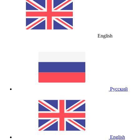
English
Русский
English