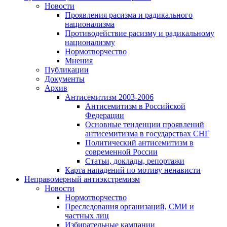
Новости
Проявления расизма и радикального
национализма
Противодействие расизму и радикальному
национализму
Нормотворчество
Мнения
Публикации
Документы
Архив
Антисемитизм 2003-2006
Антисемитизм в Российской
Федерации
Основные тенденции проявлений
антисемитизма в государствах СНГ
Политический антисемитизм в
современной России
Статьи, доклады, репортажи
Карта нападений по мотиву ненависти
Неправомерный антиэкстремизм
Новости
Нормотворчество
Преследования организаций, СМИ и
частных лиц
Избирательные кампании