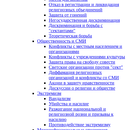
Отказ в регистрации и ликвидация
религиозных объединений
Защита от гонений
Негосударственная дискриминация
Дискриминация и борьба с
"сектантами"
Теоретическая борьба
Общественность и СМИ
Конфликты с местным населением и
организациями
Конфликты с учреждениями культуры
Защита права на свободу совести
Светские организации против "сект"
Диффамация религиозных
организаций и конфликты со СМИ
Акции в защиту нравственности
Дискуссии о религии и обществе
Экстремизм
Вандализм
Убийства и насилие
Разжигание национальной и
религиозной розни и призывы к
насилию
Противодействие экстремизму
Межконфессиональные отношения