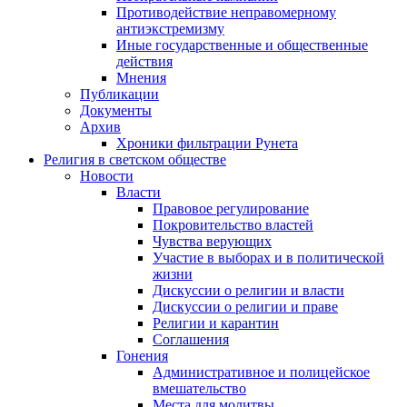
Противодействие неправомерному
антиэкстремизму
Иные государственные и общественные
действия
Мнения
Публикации
Документы
Архив
Хроники фильтрации Рунета
Религия в светском обществе
Новости
Власти
Правовое регулирование
Покровительство властей
Чувства верующих
Участие в выборах и в политической
жизни
Дискуссии о религии и власти
Дискуссии о религии и праве
Религии и карантин
Соглашения
Гонения
Административное и полицейское
вмешательство
Места для молитвы