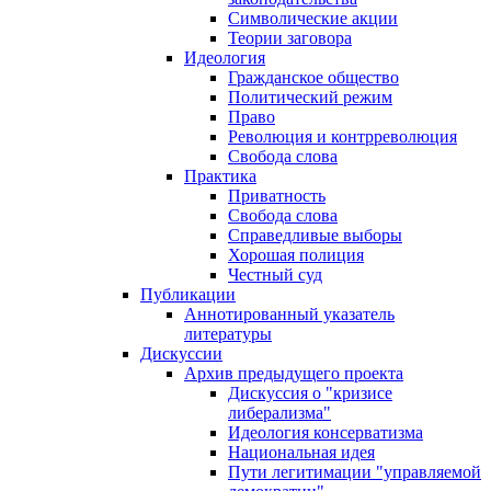
Символические акции
Теории заговора
Идеология
Гражданское общество
Политический режим
Право
Революция и контрреволюция
Свобода слова
Практика
Приватность
Свобода слова
Справедливые выборы
Хорошая полиция
Честный суд
Публикации
Аннотированный указатель
литературы
Дискуссии
Архив предыдущего проекта
Дискуссия о "кризисе
либерализма"
Идеология консерватизма
Национальная идея
Пути легитимации "управляемой