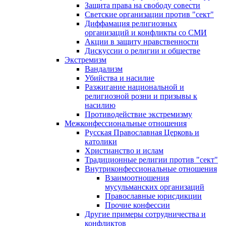
Защита права на свободу совести
Светские организации против "сект"
Диффамация религиозных
организаций и конфликты со СМИ
Акции в защиту нравственности
Дискуссии о религии и обществе
Экстремизм
Вандализм
Убийства и насилие
Разжигание национальной и
религиозной розни и призывы к
насилию
Противодействие экстремизму
Межконфессиональные отношения
Русская Православная Церковь и
католики
Христианство и ислам
Традиционные религии против "сект"
Внутриконфессиональные отношения
Взаимоотношения
мусульманских организаций
Православные юрисдикции
Прочие конфессии
Другие примеры сотрудничества и
конфликтов