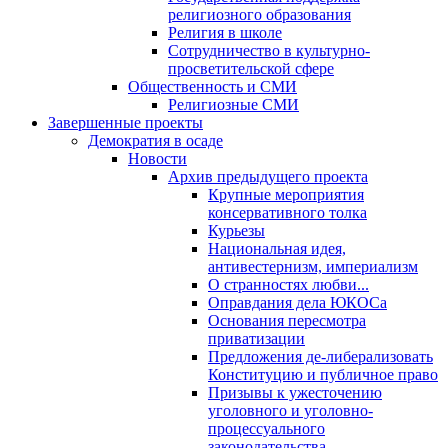
религиозного образования
Религия в школе
Сотрудничество в культурно-
просветительской сфере
Общественность и СМИ
Религиозные СМИ
Завершенные проекты
Демократия в осаде
Новости
Архив предыдущего проекта
Крупные мероприятия
консервативного толка
Курьезы
Национальная идея,
антивестернизм, империализм
О странностях любви...
Оправдания дела ЮКОСа
Основания пересмотра
приватизации
Предложения де-либерализовать
Конституцию и публичное право
Призывы к ужесточению
уголовного и уголовно-
процессуального
законодательства