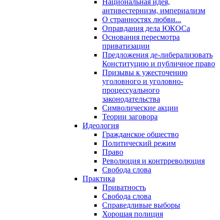
Национальная идея,
антивестернизм, империализм
О странностях любви...
Оправдания дела ЮКОСа
Основания пересмотра
приватизации
Предложения де-либерализовать
Конституцию и публичное право
Призывы к ужесточению
уголовного и уголовно-
процессуального
законодательства
Символические акции
Теории заговора
Идеология
Гражданское общество
Политический режим
Право
Революция и контрреволюция
Свобода слова
Практика
Приватность
Свобода слова
Справедливые выборы
Хорошая полиция