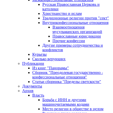
Русская Православная Церковь и
католики
Христианство и ислам
Традиционные религии против "сект"
Внутриконфессиональные отношения
Взаимоотношения
мусульманских организаций
Православные юрисдикции
Прочие конфессии
Другие примеры сотрудничества и
конфликтов
Курьезы
Сколько верующих
Публикации
Из книг "Панорамы"
Сборник "Преодолевая государственно -
конфессиональные отношения"
Статьи сборника "Пределы светскости"
Документы
Архив
Власть
Борьба с ИНН и другими
машиночитаемыми кодами
Место религии в обществе в целом