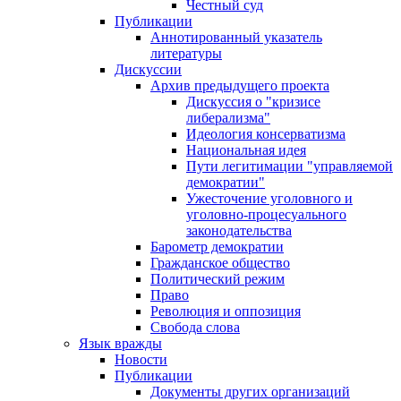
Честный суд
Публикации
Аннотированный указатель
литературы
Дискуссии
Архив предыдущего проекта
Дискуссия о "кризисе
либерализма"
Идеология консерватизма
Национальная идея
Пути легитимации "управляемой
демократии"
Ужесточение уголовного и
уголовно-процесуального
законодательства
Барометр демократии
Гражданское общество
Политический режим
Право
Революция и оппозиция
Свобода слова
Язык вражды
Новости
Публикации
Документы других организаций