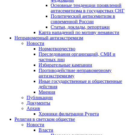
Основные тенденции проявлений
антисемитизма в государствах СНГ
Политический антисемитизм в
современной России
Статьи, доклады, репортажи
Карта нападений по мотиву ненависти
Неправомерный антиэкстремизм
Новости
Нормотворчество
Преследования организаций, СМИ и
частных лиц
Избирательные кампании
Противодействие неправомерному
антиэкстремизму
Иные государственные и общественные
действия
Мнения
Публикации
Документы
Архив
Хроники фильтрации Рунета
Религия в светском обществе
Новости
Власти