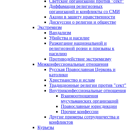
Светские организации против "сект"
Диффамация религиозных
организаций и конфликты со СМИ
Акции в защиту нравственности
Дискуссии о религии и обществе
Экстремизм
Вандализм
Убийства и насилие
Разжигание национальной и
религиозной розни и призывы к
насилию
Противодействие экстремизму
Межконфессиональные отношения
Русская Православная Церковь и
католики
Христианство и ислам
Традиционные религии против "сект"
Внутриконфессиональные отношения
Взаимоотношения
мусульманских организаций
Православные юрисдикции
Прочие конфессии
Другие примеры сотрудничества и
конфликтов
Курьезы