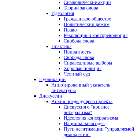
Символические акции
Теории заговора
Идеология
Гражданское общество
Политический режим
Право
Революция и контрреволюция
Свобода слова
Практика
Приватность
Свобода слова
Справедливые выборы
Хорошая полиция
Честный суд
Публикации
Аннотированный указатель
литературы
Дискуссии
Архив предыдущего проекта
Дискуссия о "кризисе
либерализма"
Идеология консерватизма
Национальная идея
Пути легитимации "управляемой
демократии"