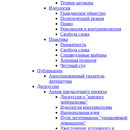
Теории заговора
Идеология
Гражданское общество
Политический режим
Право
Революция и контрреволюция
Свобода слова
Практика
Приватность
Свобода слова
Справедливые выборы
Хорошая полиция
Честный суд
Публикации
Аннотированный указатель
литературы
Дискуссии
Архив предыдущего проекта
Дискуссия о "кризисе
либерализма"
Идеология консерватизма
Национальная идея
Пути легитимации "управляемой
демократии"
Ужесточение уголовного и