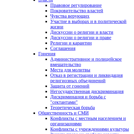
Правовое регулирование
Покровительство властей
Чувства верующих
Участие в выборах и в политической
жизни
Дискуссии о религии и власти
Дискуссии о религии и праве
Религии и карантин
Соглашения
Гонения
Административное и полицейское
вмешательство
Места для молитвы
Отказ в регистрации и ликвидация
религиозных объединений
Защита от гонений
Негосударственная дискриминация
Дискриминация и борьба с
"сектантами"
Теоретическая борьба
Общественность и СМИ
Конфликты с местным населением и
организациями
Конфликты с учреждениями культуры