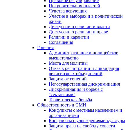
Правовое регулирование
Покровительство властей
Чувства верующих
Участие в выборах и в политической
жизни
Дискуссии о религии и власти
Дискуссии о религии и праве
Религии и карантин
Соглашения
Гонения
Административное и полицейское
вмешательство
Места для молитвы
Отказ в регистрации и ликвидация
религиозных объединений
Защита от гонений
Негосударственная дискриминация
Дискриминация и борьба с
"сектантами"
Теоретическая борьба
Общественность и СМИ
Конфликты с местным населением и
организациями
Конфликты с учреждениями культуры
Защита права на свободу совести