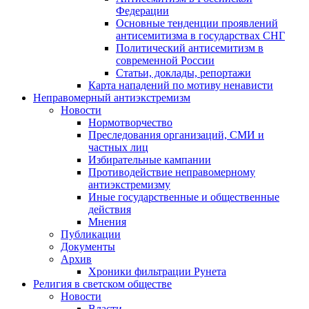
Федерации
Основные тенденции проявлений
антисемитизма в государствах СНГ
Политический антисемитизм в
современной России
Статьи, доклады, репортажи
Карта нападений по мотиву ненависти
Неправомерный антиэкстремизм
Новости
Нормотворчество
Преследования организаций, СМИ и
частных лиц
Избирательные кампании
Противодействие неправомерному
антиэкстремизму
Иные государственные и общественные
действия
Мнения
Публикации
Документы
Архив
Хроники фильтрации Рунета
Религия в светском обществе
Новости
Власти