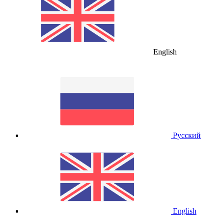
English
Русский
English