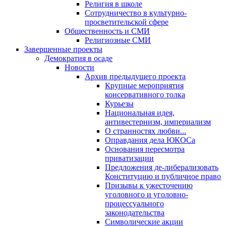
Религия в школе
Сотрудничество в культурно-
просветительской сфере
Общественность и СМИ
Религиозные СМИ
Завершенные проекты
Демократия в осаде
Новости
Архив предыдущего проекта
Крупные мероприятия
консервативного толка
Курьезы
Национальная идея,
антивестернизм, империализм
О странностях любви...
Оправдания дела ЮКОСа
Основания пересмотра
приватизации
Предложения де-либерализовать
Конституцию и публичное право
Призывы к ужесточению
уголовного и уголовно-
процессуального
законодательства
Символические акции