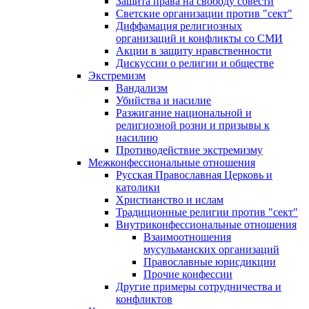
Защита права на свободу совести
Светские организации против "сект"
Диффамация религиозных
организаций и конфликты со СМИ
Акции в защиту нравственности
Дискуссии о религии и обществе
Экстремизм
Вандализм
Убийства и насилие
Разжигание национальной и
религиозной розни и призывы к
насилию
Противодействие экстремизму
Межконфессиональные отношения
Русская Православная Церковь и
католики
Христианство и ислам
Традиционные религии против "сект"
Внутриконфессиональные отношения
Взаимоотношения
мусульманских организаций
Православные юрисдикции
Прочие конфессии
Другие примеры сотрудничества и
конфликтов