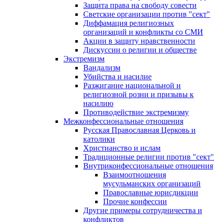
Защита права на свободу совести
Светские организации против "сект"
Диффамация религиозных
организаций и конфликты со СМИ
Акции в защиту нравственности
Дискуссии о религии и обществе
Экстремизм
Вандализм
Убийства и насилие
Разжигание национальной и
религиозной розни и призывы к
насилию
Противодействие экстремизму
Межконфессиональные отношения
Русская Православная Церковь и
католики
Христианство и ислам
Традиционные религии против "сект"
Внутриконфессиональные отношения
Взаимоотношения
мусульманских организаций
Православные юрисдикции
Прочие конфессии
Другие примеры сотрудничества и
конфликтов