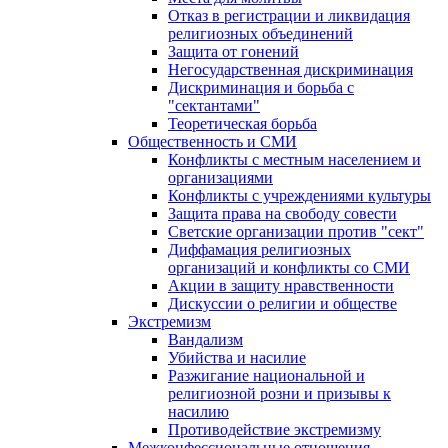
Отказ в регистрации и ликвидация
религиозных объединений
Защита от гонений
Негосударственная дискриминация
Дискриминация и борьба с
"сектантами"
Теоретическая борьба
Общественность и СМИ
Конфликты с местным населением и
организациями
Конфликты с учреждениями культуры
Защита права на свободу совести
Светские организации против "сект"
Диффамация религиозных
организаций и конфликты со СМИ
Акции в защиту нравственности
Дискуссии о религии и обществе
Экстремизм
Вандализм
Убийства и насилие
Разжигание национальной и
религиозной розни и призывы к
насилию
Противодействие экстремизму
Межконфессиональные отношения