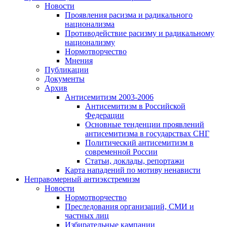
Новости
Проявления расизма и радикального
национализма
Противодействие расизму и радикальному
национализму
Нормотворчество
Мнения
Публикации
Документы
Архив
Антисемитизм 2003-2006
Антисемитизм в Российской
Федерации
Основные тенденции проявлений
антисемитизма в государствах СНГ
Политический антисемитизм в
современной России
Статьи, доклады, репортажи
Карта нападений по мотиву ненависти
Неправомерный антиэкстремизм
Новости
Нормотворчество
Преследования организаций, СМИ и
частных лиц
Избирательные кампании