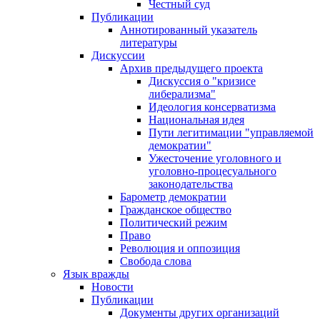
Честный суд
Публикации
Аннотированный указатель
литературы
Дискуссии
Архив предыдущего проекта
Дискуссия о "кризисе
либерализма"
Идеология консерватизма
Национальная идея
Пути легитимации "управляемой
демократии"
Ужесточение уголовного и
уголовно-процесуального
законодательства
Барометр демократии
Гражданское общество
Политический режим
Право
Революция и оппозиция
Свобода слова
Язык вражды
Новости
Публикации
Документы других организаций