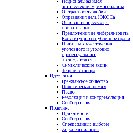
Национальная идея,
антивестернизм, империализм
О странностях любви...
Оправдания дела ЮКОСа
Основания пересмотра
приватизации
Предложения де-либерализовать
Конституцию и публичное право
Призывы к ужесточению
уголовного и уголовно-
процессуального
законодательства
Символические акции
Теории заговора
Идеология
Гражданское общество
Политический режим
Право
Революция и контрреволюция
Свобода слова
Практика
Приватность
Свобода слова
Справедливые выборы
Хорошая полиция