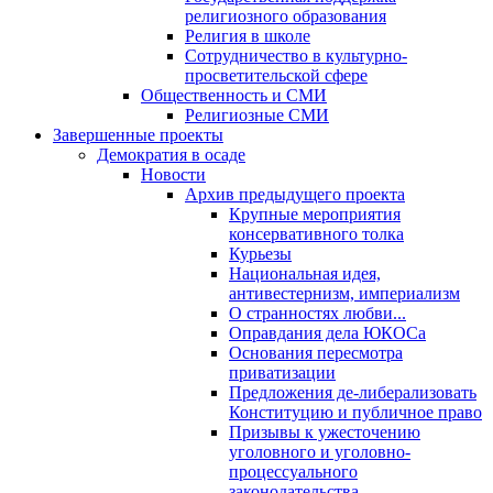
религиозного образования
Религия в школе
Сотрудничество в культурно-
просветительской сфере
Общественность и СМИ
Религиозные СМИ
Завершенные проекты
Демократия в осаде
Новости
Архив предыдущего проекта
Крупные мероприятия
консервативного толка
Курьезы
Национальная идея,
антивестернизм, империализм
О странностях любви...
Оправдания дела ЮКОСа
Основания пересмотра
приватизации
Предложения де-либерализовать
Конституцию и публичное право
Призывы к ужесточению
уголовного и уголовно-
процессуального
законодательства