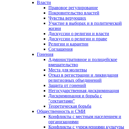
Власти
Правовое регулирование
Покровительство властей
Чувства верующих
Участие в выборах и в политической
жизни
Дискуссии о религии и власти
Дискуссии о религии и праве
Религии и карантин
Соглашения
Гонения
Административное и полицейское
вмешательство
Места для молитвы
Отказ в регистрации и ликвидация
религиозных объединений
Защита от гонений
Негосударственная дискриминация
Дискриминация и борьба с
"сектантами"
Теоретическая борьба
Общественность и СМИ
Конфликты с местным населением и
организациями
Конфликты с учреждениями культуры