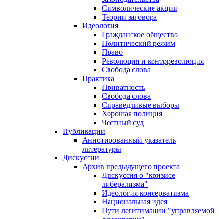
Символические акции
Теории заговора
Идеология
Гражданское общество
Политический режим
Право
Революция и контрреволюция
Свобода слова
Практика
Приватность
Свобода слова
Справедливые выборы
Хорошая полиция
Честный суд
Публикации
Аннотированный указатель
литературы
Дискуссии
Архив предыдущего проекта
Дискуссия о "кризисе
либерализма"
Идеология консерватизма
Национальная идея
Пути легитимации "управляемой