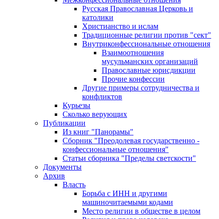
Русская Православная Церковь и
католики
Христианство и ислам
Традиционные религии против "сект"
Внутриконфессиональные отношения
Взаимоотношения
мусульманских организаций
Православные юрисдикции
Прочие конфессии
Другие примеры сотрудничества и
конфликтов
Курьезы
Сколько верующих
Публикации
Из книг "Панорамы"
Сборник "Преодолевая государственно -
конфессиональные отношения"
Статьи сборника "Пределы светскости"
Документы
Архив
Власть
Борьба с ИНН и другими
машиночитаемыми кодами
Место религии в обществе в целом