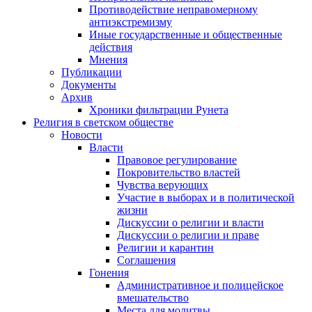
Противодействие неправомерному
антиэкстремизму
Иные государственные и общественные
действия
Мнения
Публикации
Документы
Архив
Хроники фильтрации Рунета
Религия в светском обществе
Новости
Власти
Правовое регулирование
Покровительство властей
Чувства верующих
Участие в выборах и в политической
жизни
Дискуссии о религии и власти
Дискуссии о религии и праве
Религии и карантин
Соглашения
Гонения
Административное и полицейское
вмешательство
Места для молитвы