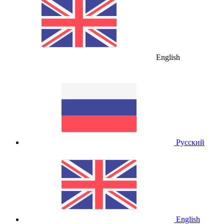
English
Русский
English