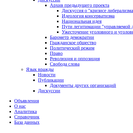
Архив предыдущего проекта
Дискуссия о "кризисе либерализм
Идеология консерватизма
Национальная идея
Пути легитимации "управляемой 
Ужесточение уголовного и уголов
Барометр демократии
Гражданское общество
Политический режим
Право
Революция и оппозиция
Свобода слова
Язык вражды
Новости
Публикации
Документы других организаций
Дискуссии
Объявления
О нас
Аналитика
Справочник
База данных