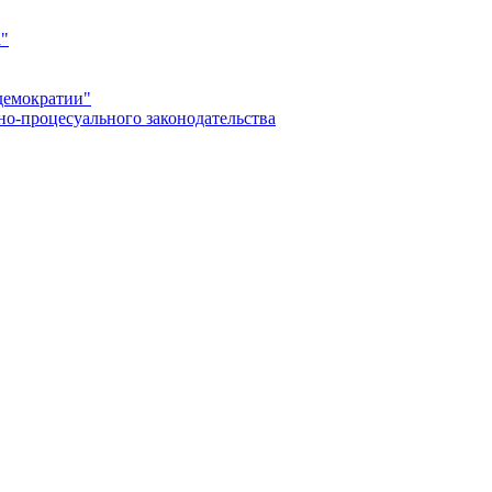
а"
демократии"
но-процесуального законодательства