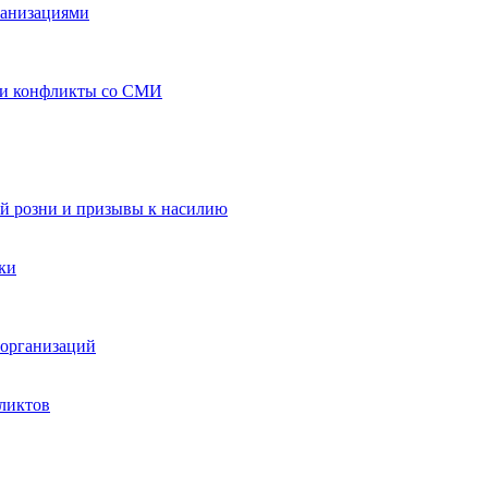
ганизациями
 и конфликты со СМИ
й розни и призывы к насилию
ки
организаций
ликтов