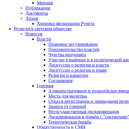
Мнения
Публикации
Документы
Архив
Хроники фильтрации Рунета
Религия в светском обществе
Новости
Власти
Правовое регулирование
Покровительство властей
Чувства верующих
Участие в выборах и в политической ж
Дискуссии о религии и власти
Дискуссии о религии и праве
Религии и карантин
Соглашения
Гонения
Административное и полицейское вмеш
Места для молитвы
Отказ в регистрации и ликвидация рел
Защита от гонений
Негосударственная дискриминация
Дискриминация и борьба с "сектантами
Теоретическая борьба
Общественность и СМИ