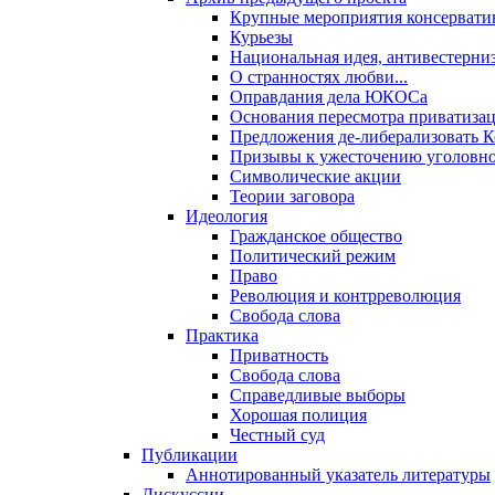
Крупные мероприятия консервати
Курьезы
Национальная идея, антивестерни
О странностях любви...
Оправдания дела ЮКОСа
Основания пересмотра приватиза
Предложения де-либерализовать 
Призывы к ужесточению уголовног
Символические акции
Теории заговора
Идеология
Гражданское общество
Политический режим
Право
Революция и контрреволюция
Свобода слова
Практика
Приватность
Свобода слова
Справедливые выборы
Хорошая полиция
Честный суд
Публикации
Аннотированный указатель литературы
Дискуссии