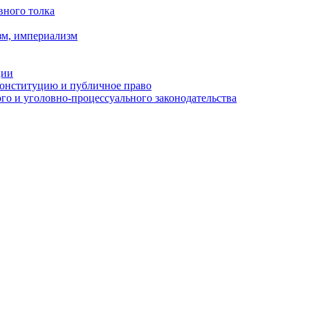
вного толка
зм, империализм
ции
Конституцию и публичное право
о и уголовно-процессуального законодательства