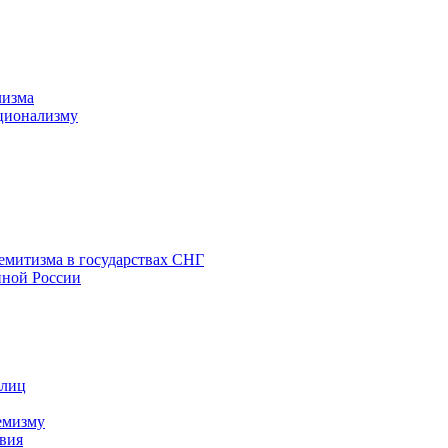
лизма
ционализму
емитизма в государствах СНГ
нной России
 лиц
емизму
вия