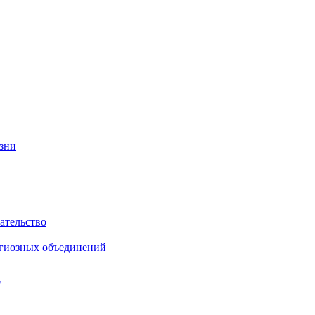
изни
ательство
игиозных объединений
"