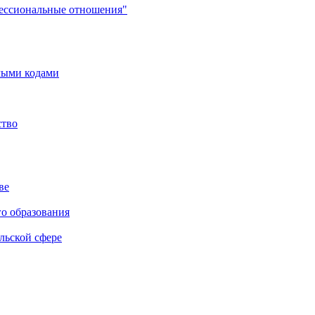
фессиональные отношения"
мыми кодами
ство
ве
го образования
льской сфере