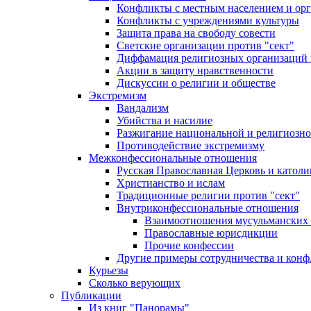
Конфликты с местным населением и ор
Конфликты с учреждениями культуры
Защита права на свободу совести
Светские организации против "сект"
Диффамация религиозных организаций
Акции в защиту нравственности
Дискуссии о религии и обществе
Экстремизм
Вандализм
Убийства и насилие
Разжигание национальной и религиозно
Противодействие экстремизму
Межконфессиональные отношения
Русская Православная Церковь и католи
Христианство и ислам
Традиционные религии против "сект"
Внутриконфессиональные отношения
Взаимоотношения мусульманских 
Православные юрисдикции
Прочие конфессии
Другие примеры сотрудничества и конф
Курьезы
Сколько верующих
Публикации
Из книг "Панорамы"