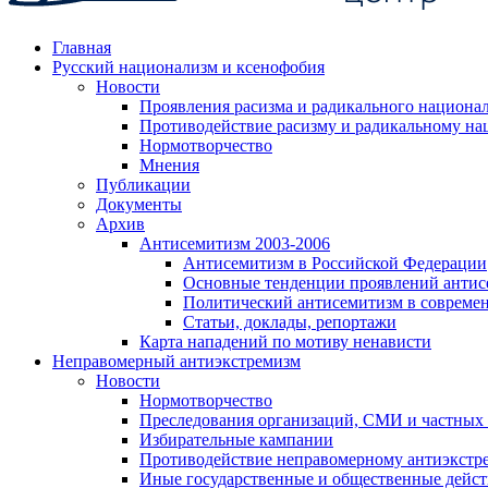
Главная
Русский национализм и ксенофобия
Новости
Проявления расизма и радикального национа
Противодействие расизму и радикальному на
Нормотворчество
Мнения
Публикации
Документы
Архив
Антисемитизм 2003-2006
Антисемитизм в Российской Федерации
Основные тенденции проявлений антис
Политический антисемитизм в совреме
Статьи, доклады, репортажи
Карта нападений по мотиву ненависти
Неправомерный антиэкстремизм
Новости
Нормотворчество
Преследования организаций, СМИ и частных
Избирательные кампании
Противодействие неправомерному антиэкстр
Иные государственные и общественные дейст