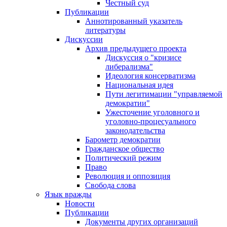
Честный суд
Публикации
Аннотированный указатель
литературы
Дискуссии
Архив предыдущего проекта
Дискуссия о "кризисе
либерализма"
Идеология консерватизма
Национальная идея
Пути легитимации "управляемой
демократии"
Ужесточение уголовного и
уголовно-процесуального
законодательства
Барометр демократии
Гражданское общество
Политический режим
Право
Революция и оппозиция
Свобода слова
Язык вражды
Новости
Публикации
Документы других организаций