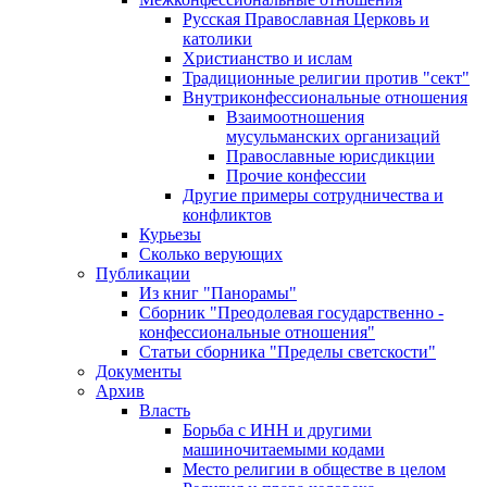
Русская Православная Церковь и
католики
Христианство и ислам
Традиционные религии против "сект"
Внутриконфессиональные отношения
Взаимоотношения
мусульманских организаций
Православные юрисдикции
Прочие конфессии
Другие примеры сотрудничества и
конфликтов
Курьезы
Сколько верующих
Публикации
Из книг "Панорамы"
Сборник "Преодолевая государственно -
конфессиональные отношения"
Статьи сборника "Пределы светскости"
Документы
Архив
Власть
Борьба с ИНН и другими
машиночитаемыми кодами
Место религии в обществе в целом