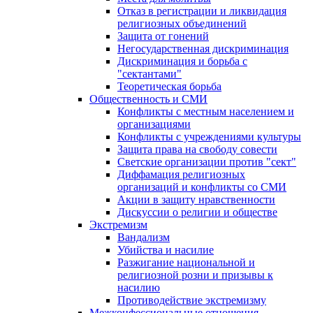
Отказ в регистрации и ликвидация
религиозных объединений
Защита от гонений
Негосударственная дискриминация
Дискриминация и борьба с
"сектантами"
Теоретическая борьба
Общественность и СМИ
Конфликты с местным населением и
организациями
Конфликты с учреждениями культуры
Защита права на свободу совести
Светские организации против "сект"
Диффамация религиозных
организаций и конфликты со СМИ
Акции в защиту нравственности
Дискуссии о религии и обществе
Экстремизм
Вандализм
Убийства и насилие
Разжигание национальной и
религиозной розни и призывы к
насилию
Противодействие экстремизму
Межконфессиональные отношения