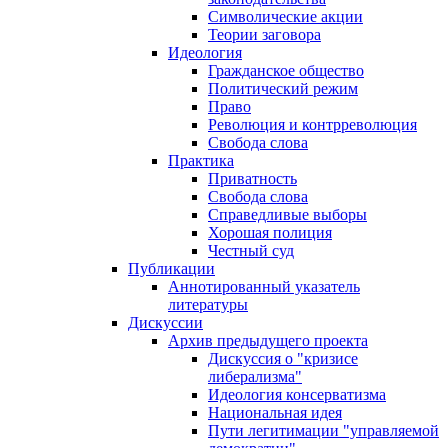
Символические акции
Теории заговора
Идеология
Гражданское общество
Политический режим
Право
Революция и контрреволюция
Свобода слова
Практика
Приватность
Свобода слова
Справедливые выборы
Хорошая полиция
Честный суд
Публикации
Аннотированный указатель
литературы
Дискуссии
Архив предыдущего проекта
Дискуссия о "кризисе
либерализма"
Идеология консерватизма
Национальная идея
Пути легитимации "управляемой