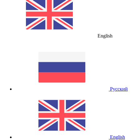
English
Русский
English