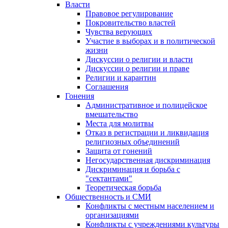
Власти
Правовое регулирование
Покровительство властей
Чувства верующих
Участие в выборах и в политической
жизни
Дискуссии о религии и власти
Дискуссии о религии и праве
Религии и карантин
Соглашения
Гонения
Административное и полицейское
вмешательство
Места для молитвы
Отказ в регистрации и ликвидация
религиозных объединений
Защита от гонений
Негосударственная дискриминация
Дискриминация и борьба с
"сектантами"
Теоретическая борьба
Общественность и СМИ
Конфликты с местным населением и
организациями
Конфликты с учреждениями культуры