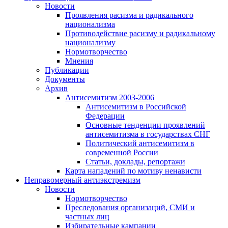
Новости
Проявления расизма и радикального
национализма
Противодействие расизму и радикальному
национализму
Нормотворчество
Мнения
Публикации
Документы
Архив
Антисемитизм 2003-2006
Антисемитизм в Российской
Федерации
Основные тенденции проявлений
антисемитизма в государствах СНГ
Политический антисемитизм в
современной России
Статьи, доклады, репортажи
Карта нападений по мотиву ненависти
Неправомерный антиэкстремизм
Новости
Нормотворчество
Преследования организаций, СМИ и
частных лиц
Избирательные кампании