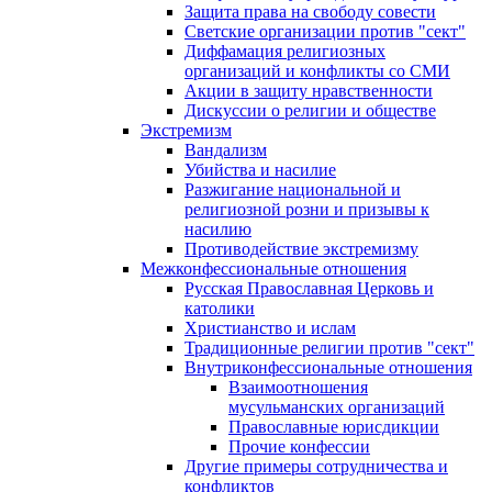
Защита права на свободу совести
Светские организации против "сект"
Диффамация религиозных
организаций и конфликты со СМИ
Акции в защиту нравственности
Дискуссии о религии и обществе
Экстремизм
Вандализм
Убийства и насилие
Разжигание национальной и
религиозной розни и призывы к
насилию
Противодействие экстремизму
Межконфессиональные отношения
Русская Православная Церковь и
католики
Христианство и ислам
Традиционные религии против "сект"
Внутриконфессиональные отношения
Взаимоотношения
мусульманских организаций
Православные юрисдикции
Прочие конфессии
Другие примеры сотрудничества и
конфликтов