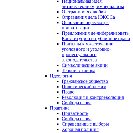
Национальная идея,
антивестернизм, империализм
О странностях любви...
Оправдания дела ЮКОСа
Основания пересмотра
приватизации
Предложения де-либерализовать
Конституцию и публичное право
Призывы к ужесточению
уголовного и уголовно-
процессуального
законодательства
Символические акции
Теории заговора
Идеология
Гражданское общество
Политический режим
Право
Революция и контрреволюция
Свобода слова
Практика
Приватность
Свобода слова
Справедливые выборы
Хорошая полиция