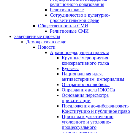
религиозного образования
Религия в школе
Сотрудничество в культурно-
просветительской сфере
Общественность и СМИ
Религиозные СМИ
Завершенные проекты
Демократия в осаде
Новости
Архив предыдущего проекта
Крупные мероприятия
консервативного толка
Курьезы
Национальная идея,
антивестернизм, империализм
О странностях любви...
Оправдания дела ЮКОСа
Основания пересмотра
приватизации
Предложения де-либерализовать
Конституцию и публичное право
Призывы к ужесточению
уголовного и уголовно-
процессуального
законодательства