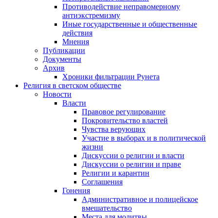
Противодействие неправомерному
антиэкстремизму
Иные государственные и общественные
действия
Мнения
Публикации
Документы
Архив
Хроники фильтрации Рунета
Религия в светском обществе
Новости
Власти
Правовое регулирование
Покровительство властей
Чувства верующих
Участие в выборах и в политической
жизни
Дискуссии о религии и власти
Дискуссии о религии и праве
Религии и карантин
Соглашения
Гонения
Административное и полицейское
вмешательство
Места для молитвы