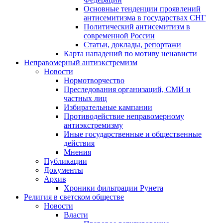
Основные тенденции проявлений
антисемитизма в государствах СНГ
Политический антисемитизм в
современной России
Статьи, доклады, репортажи
Карта нападений по мотиву ненависти
Неправомерный антиэкстремизм
Новости
Нормотворчество
Преследования организаций, СМИ и
частных лиц
Избирательные кампании
Противодействие неправомерному
антиэкстремизму
Иные государственные и общественные
действия
Мнения
Публикации
Документы
Архив
Хроники фильтрации Рунета
Религия в светском обществе
Новости
Власти