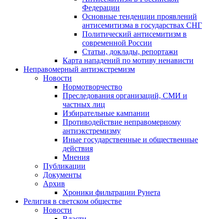
Федерации
Основные тенденции проявлений
антисемитизма в государствах СНГ
Политический антисемитизм в
современной России
Статьи, доклады, репортажи
Карта нападений по мотиву ненависти
Неправомерный антиэкстремизм
Новости
Нормотворчество
Преследования организаций, СМИ и
частных лиц
Избирательные кампании
Противодействие неправомерному
антиэкстремизму
Иные государственные и общественные
действия
Мнения
Публикации
Документы
Архив
Хроники фильтрации Рунета
Религия в светском обществе
Новости
Власти