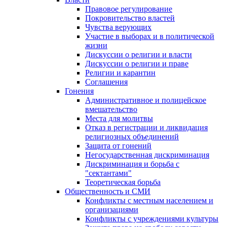
Правовое регулирование
Покровительство властей
Чувства верующих
Участие в выборах и в политической
жизни
Дискуссии о религии и власти
Дискуссии о религии и праве
Религии и карантин
Соглашения
Гонения
Административное и полицейское
вмешательство
Места для молитвы
Отказ в регистрации и ликвидация
религиозных объединений
Защита от гонений
Негосударственная дискриминация
Дискриминация и борьба с
"сектантами"
Теоретическая борьба
Общественность и СМИ
Конфликты с местным населением и
организациями
Конфликты с учреждениями культуры