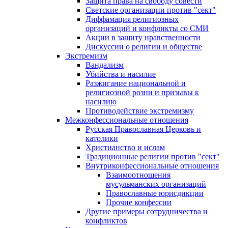
Защита права на свободу совести
Светские организации против "сект"
Диффамация религиозных
организаций и конфликты со СМИ
Акции в защиту нравственности
Дискуссии о религии и обществе
Экстремизм
Вандализм
Убийства и насилие
Разжигание национальной и
религиозной розни и призывы к
насилию
Противодействие экстремизму
Межконфессиональные отношения
Русская Православная Церковь и
католики
Христианство и ислам
Традиционные религии против "сект"
Внутриконфессиональные отношения
Взаимоотношения
мусульманских организаций
Православные юрисдикции
Прочие конфессии
Другие примеры сотрудничества и
конфликтов