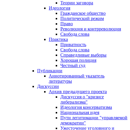
Теории заговора
Идеология
Гражданское общество
Политический режим
Право
Революция и контрреволюция
Свобода слова
Практика
Приватность
Свобода слова
Справедливые выборы
Хорошая полиция
Честный суд
Публикации
Аннотированный указатель
литературы
Дискуссии
Архив предыдущего проекта
Дискуссия о "кризисе
либерализма"
Идеология консерватизма
Национальная идея
Пути легитимации "управляемой
демократии"
Ужесточение уголовного и