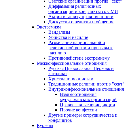
Светские организации против "сект"
Диффамация религиозных
организаций и конфликты со СМИ
Акции в защиту нравственности
Дискуссии о религии и обществе
Экстремизм
Вандализм
Убийства и насилие
Разжигание национальной и
религиозной розни и призывы к
насилию
Противодействие экстремизму
Межконфессиональные отношения
Русская Православная Церковь и
католики
Христианство и ислам
Традиционные религии против "сект"
Внутриконфессиональные отношения
Взаимоотношения
мусульманских организаций
Православные юрисдикции
Прочие конфессии
Другие примеры сотрудничества и
конфликтов
Курьезы