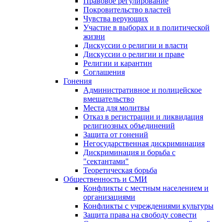
Правовое регулирование
Покровительство властей
Чувства верующих
Участие в выборах и в политической
жизни
Дискуссии о религии и власти
Дискуссии о религии и праве
Религии и карантин
Соглашения
Гонения
Административное и полицейское
вмешательство
Места для молитвы
Отказ в регистрации и ликвидация
религиозных объединений
Защита от гонений
Негосударственная дискриминация
Дискриминация и борьба с
"сектантами"
Теоретическая борьба
Общественность и СМИ
Конфликты с местным населением и
организациями
Конфликты с учреждениями культуры
Защита права на свободу совести