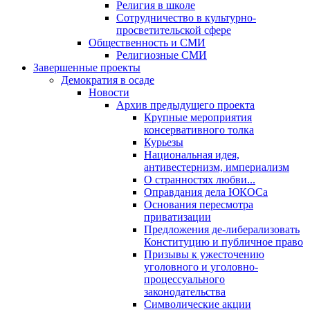
Религия в школе
Сотрудничество в культурно-
просветительской сфере
Общественность и СМИ
Религиозные СМИ
Завершенные проекты
Демократия в осаде
Новости
Архив предыдущего проекта
Крупные мероприятия
консервативного толка
Курьезы
Национальная идея,
антивестернизм, империализм
О странностях любви...
Оправдания дела ЮКОСа
Основания пересмотра
приватизации
Предложения де-либерализовать
Конституцию и публичное право
Призывы к ужесточению
уголовного и уголовно-
процессуального
законодательства
Символические акции