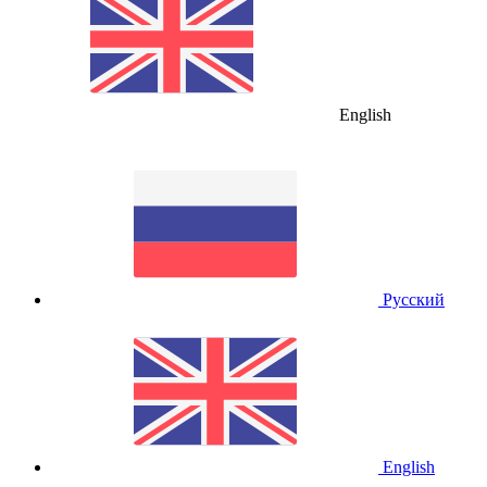
English
Русский
English