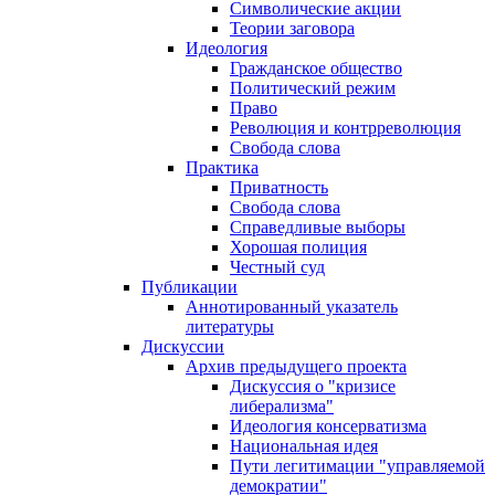
Символические акции
Теории заговора
Идеология
Гражданское общество
Политический режим
Право
Революция и контрреволюция
Свобода слова
Практика
Приватность
Свобода слова
Справедливые выборы
Хорошая полиция
Честный суд
Публикации
Аннотированный указатель
литературы
Дискуссии
Архив предыдущего проекта
Дискуссия о "кризисе
либерализма"
Идеология консерватизма
Национальная идея
Пути легитимации "управляемой
демократии"