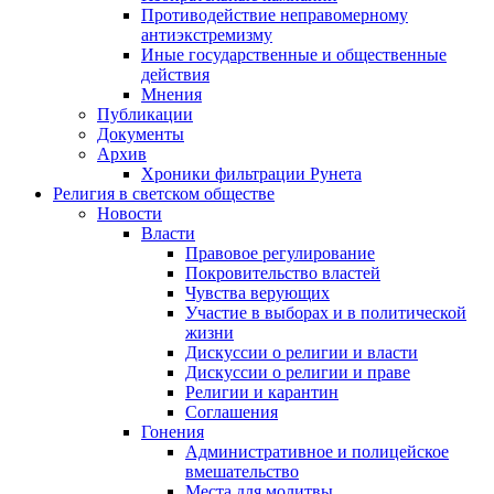
Противодействие неправомерному
антиэкстремизму
Иные государственные и общественные
действия
Мнения
Публикации
Документы
Архив
Хроники фильтрации Рунета
Религия в светском обществе
Новости
Власти
Правовое регулирование
Покровительство властей
Чувства верующих
Участие в выборах и в политической
жизни
Дискуссии о религии и власти
Дискуссии о религии и праве
Религии и карантин
Соглашения
Гонения
Административное и полицейское
вмешательство
Места для молитвы