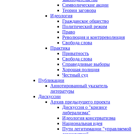
Символические акции
Теории заговора
Идеология
Гражданское общество
Политический режим
Право
Революция и контрреволюция
Свобода слова
Практика
Приватность
Свобода слова
Справедливые выборы
Хорошая полиция
Честный суд
Публикации
Аннотированный указатель
литературы
Дискуссии
Архив предыдущего проекта
Дискуссия о "кризисе
либерализма"
Идеология консерватизма
Национальная идея
Пути легитимации "управляемой