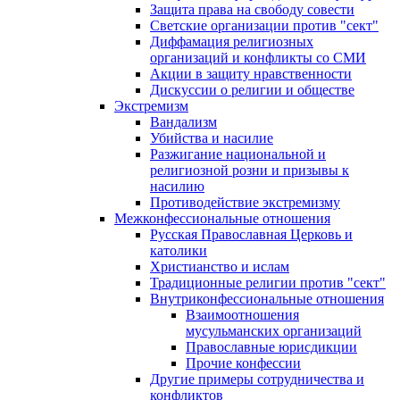
Защита права на свободу совести
Светские организации против "сект"
Диффамация религиозных
организаций и конфликты со СМИ
Акции в защиту нравственности
Дискуссии о религии и обществе
Экстремизм
Вандализм
Убийства и насилие
Разжигание национальной и
религиозной розни и призывы к
насилию
Противодействие экстремизму
Межконфессиональные отношения
Русская Православная Церковь и
католики
Христианство и ислам
Традиционные религии против "сект"
Внутриконфессиональные отношения
Взаимоотношения
мусульманских организаций
Православные юрисдикции
Прочие конфессии
Другие примеры сотрудничества и
конфликтов