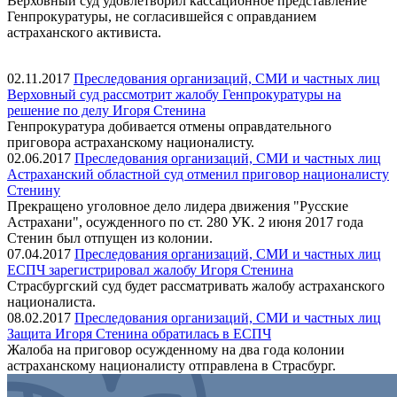
Верховный суд удовлетворил кассационное представление
Генпрокуратуры, не согласившейся с оправданием
астраханского активиста.
02.11.2017
Преследования организаций, СМИ и частных лиц
Верховный суд рассмотрит жалобу Генпрокуратуры на
решение по делу Игоря Стенина
Генпрокуратура добивается отмены оправдательного
приговора астраханскому националисту.
02.06.2017
Преследования организаций, СМИ и частных лиц
Астраханский областной суд отменил приговор националисту
Стенину
Прекращено уголовное дело лидера движения "Русские
Астрахани", осужденного по ст. 280 УК. 2 июня 2017 года
Стенин был отпущен из колонии.
07.04.2017
Преследования организаций, СМИ и частных лиц
ЕСПЧ зарегистрировал жалобу Игоря Стенина
Страсбургский суд будет рассматривать жалобу астраханского
националиста.
08.02.2017
Преследования организаций, СМИ и частных лиц
Защита Игоря Стенина обратилась в ЕСПЧ
Жалоба на приговор осужденному на два года колонии
астраханскому националисту отправлена в Страсбург.