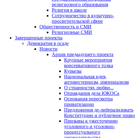
религиозного образования
Религия в школе
Сотрудничество в культурно-
просветительской сфере
Общественность и СМИ
Религиозные СМИ
Завершенные проекты
Демократия в осаде
Новости
Архив предыдущего проекта
Крупные мероприятия
консервативного толка
Курьезы
Национальная идея,
антивестернизм, империализм
О странностях любви...
Оправдания дела ЮКОСа
Основания пересмотра
приватизации
Предложения де-либерализовать
Конституцию и публичное право
Призывы к ужесточению
уголовного и уголовно-
процессуального
законодательства