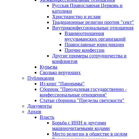
Русская Православная Церковь и
католики
Христианство и ислам
Традиционные религии против "сект"
Внутриконфессиональные отношения
Взаимоотношения
мусульманских организаций
Православные юрисдикции
Прочие конфессии
Другие примеры сотрудничества и
конфликтов
Курьезы
Сколько верующих
Публикации
Из книг "Панорамы"
Сборник "Преодолевая государственно -
конфессиональные отношения"
Статьи сборника "Пределы светскости"
Документы
Архив
Власть
Борьба с ИНН и другими
машиночитаемыми кодами
Место религии в обществе в целом