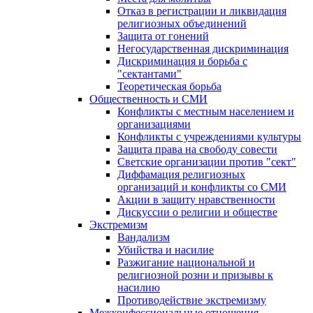
Отказ в регистрации и ликвидация
религиозных объединений
Защита от гонений
Негосударственная дискриминация
Дискриминация и борьба с
"сектантами"
Теоретическая борьба
Общественность и СМИ
Конфликты с местным населением и
организациями
Конфликты с учреждениями культуры
Защита права на свободу совести
Светские организации против "сект"
Диффамация религиозных
организаций и конфликты со СМИ
Акции в защиту нравственности
Дискуссии о религии и обществе
Экстремизм
Вандализм
Убийства и насилие
Разжигание национальной и
религиозной розни и призывы к
насилию
Противодействие экстремизму
Межконфессиональные отношения