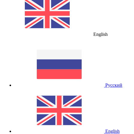
English
Русский
English