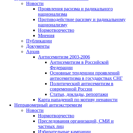
Новости
Проявления расизма и радикального
национализма
Противодействие расизму и радикальному
национализму
Нормотворчество
Мнения
Публикации
Документы
Архив
Антисемитизм 2003-2006
Антисемитизм в Российской
Федерации
Основные тенденции проявлений
антисемитизма в государствах СНГ
Политический антисемитизм в
современной России
Статьи, доклады, репортажи
Карта нападений по мотиву ненависти
Неправомерный антиэкстремизм
Новости
Нормотворчество
Преследования организаций, СМИ и
частных лиц
Избирательные кампании