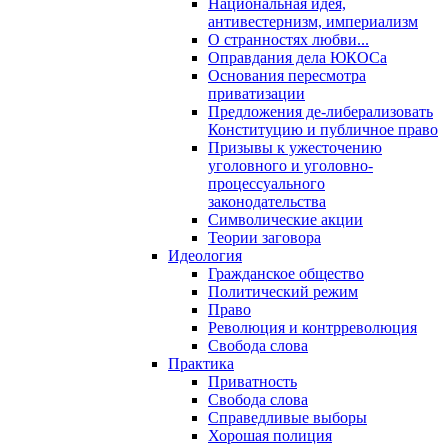
Национальная идея,
антивестернизм, империализм
О странностях любви...
Оправдания дела ЮКОСа
Основания пересмотра
приватизации
Предложения де-либерализовать
Конституцию и публичное право
Призывы к ужесточению
уголовного и уголовно-
процессуального
законодательства
Символические акции
Теории заговора
Идеология
Гражданское общество
Политический режим
Право
Революция и контрреволюция
Свобода слова
Практика
Приватность
Свобода слова
Справедливые выборы
Хорошая полиция