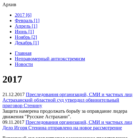
Архив
2017 [6]
Февраль [1]
Апрель [1]
Июнь [1]
Ноябрь [2]
Декабрь [1]
Главная
Неправомерный антиэкстремизм
Новости
2017
21.12.2017
Преследования организаций, СМИ и частных лиц
Астраханский областной суд утвердил обвинительный
приговор Стенину
Защита намерена продолжать борьбу за оправдание лидера
движения "Русские Астрахани".
09.11.2017
Преследования организаций, СМИ и частных лиц
Дело Игоря Стенина отправлено на новое рассмотрение