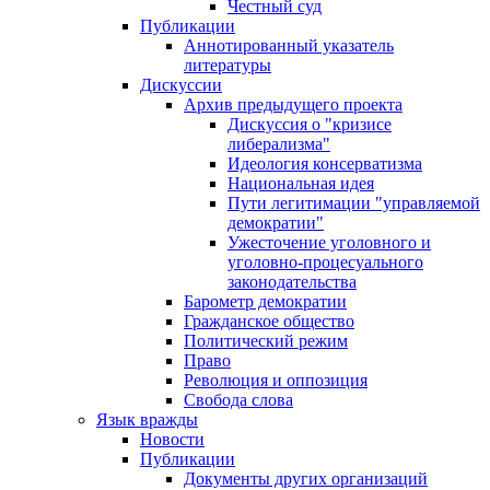
Честный суд
Публикации
Аннотированный указатель
литературы
Дискуссии
Архив предыдущего проекта
Дискуссия о "кризисе
либерализма"
Идеология консерватизма
Национальная идея
Пути легитимации "управляемой
демократии"
Ужесточение уголовного и
уголовно-процесуального
законодательства
Барометр демократии
Гражданское общество
Политический режим
Право
Революция и оппозиция
Свобода слова
Язык вражды
Новости
Публикации
Документы других организаций