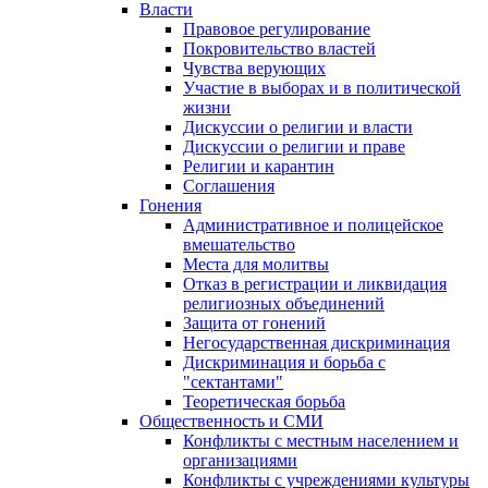
Власти
Правовое регулирование
Покровительство властей
Чувства верующих
Участие в выборах и в политической
жизни
Дискуссии о религии и власти
Дискуссии о религии и праве
Религии и карантин
Соглашения
Гонения
Административное и полицейское
вмешательство
Места для молитвы
Отказ в регистрации и ликвидация
религиозных объединений
Защита от гонений
Негосударственная дискриминация
Дискриминация и борьба с
"сектантами"
Теоретическая борьба
Общественность и СМИ
Конфликты с местным населением и
организациями
Конфликты с учреждениями культуры