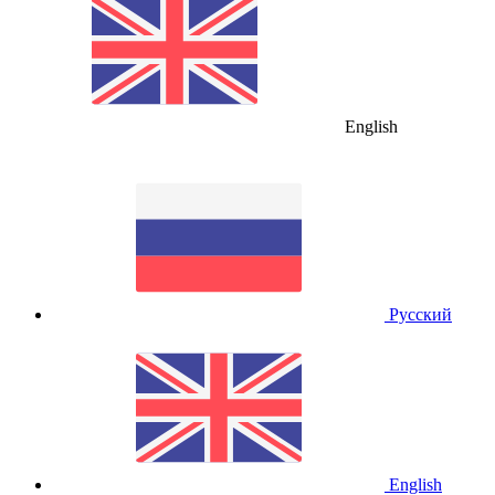
English
Русский
English