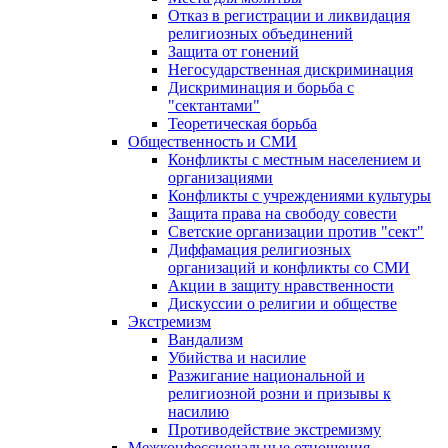
Отказ в регистрации и ликвидация
религиозных объединений
Защита от гонений
Негосударственная дискриминация
Дискриминация и борьба с
"сектантами"
Теоретическая борьба
Общественность и СМИ
Конфликты с местным населением и
организациями
Конфликты с учреждениями культуры
Защита права на свободу совести
Светские организации против "сект"
Диффамация религиозных
организаций и конфликты со СМИ
Акции в защиту нравственности
Дискуссии о религии и обществе
Экстремизм
Вандализм
Убийства и насилие
Разжигание национальной и
религиозной розни и призывы к
насилию
Противодействие экстремизму
Межконфессиональные отношения