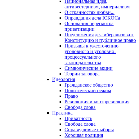
Национальная идея,
антивестернизм, империализм
О странностях любви...
Оправдания дела ЮКОСа
Основания пересмотра
приватизации
Предложения де-либерализовать
Конституцию и публичное право
Призывы к ужесточению
уголовного и уголовно-
процессуального
законодательства
Символические акции
Теории заговора
Идеология
Гражданское общество
Политический режим
Право
Революция и контрреволюция
Свобода слова
Практика
Приватность
Свобода слова
Справедливые выборы
Хорошая полиция