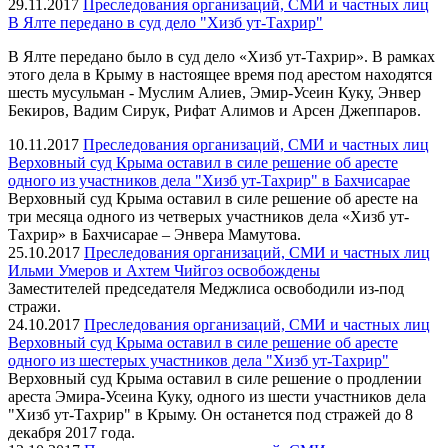
29.11.2017
Преследования организаций, СМИ и частных лиц
В Ялте передано в суд дело "Хизб ут-Тахрир"
В Ялте передано было в суд дело «Хизб ут-Тахрир». В рамках
этого дела в Крыму в настоящее время под арестом находятся
шесть мусульман - Муслим Алиев, Эмир-Усеин Куку, Энвер
Бекиров, Вадим Сирук, Рифат Алимов и Арсен Джеппаров.
10.11.2017
Преследования организаций, СМИ и частных лиц
Верховный суд Крыма оставил в силе решение об аресте
одного из участников дела "Хизб ут-Тахрир" в Бахчисарае
Верховный суд Крыма оставил в силе решение об аресте на
три месяца одного из четверых участников дела «Хизб ут-
Тахрир» в Бахчисарае – Энвера Мамутова.
25.10.2017
Преследования организаций, СМИ и частных лиц
Ильми Умеров и Ахтем Чийгоз освобождены
Заместителей председателя Меджлиса освободили из-под
стражи.
24.10.2017
Преследования организаций, СМИ и частных лиц
Верховный суд Крыма оставил в силе решение об аресте
одного из шестерых участников дела "Хизб ут-Тахрир"
Верховный суд Крыма оставил в силе решение о продлении
ареста Эмира-Усеина Куку, одного из шести участников дела
"Хизб ут-Тахрир" в Крыму. Он останется под стражей до 8
декабря 2017 года.