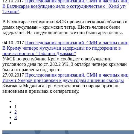
12.10.2017
Преследования организаций, СМИ и частных лиц
В Бахчисарае возбуждено дело о сотрудничестве с "Хизб ут-
Тахрир"
В Бахчисарае сотрудники ФСБ провели несколько обысков в
домах мусульман – крымских татар. Шесть человек были
задержаны. На следующий день все они были арестованы.
04.10.2017
Преследования организаций, СМИ и частных лиц
В Крыму четверо мусульман задержаны по подозрению в
причастности к "Таблиги Джамаат"
УФСБ по республике Крым сообщает о возбуждении
уголовного дела по ст. 282.2 УК. 3 октября четверо крымчан
были отправлены под арест.
27.09.2017
Преследования организаций, СМИ и частных лиц
Ильми Умеров приговорен к двум годам лишения свободы
Замглавы Меджлиса крымскотатарского народа признан
виновным в призывах к сепаратизму.
1
2
3