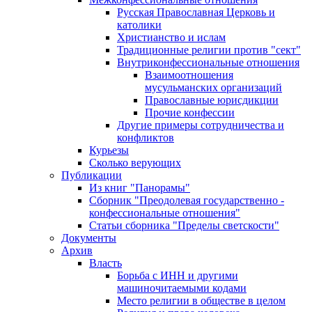
Русская Православная Церковь и
католики
Христианство и ислам
Традиционные религии против "сект"
Внутриконфессиональные отношения
Взаимоотношения
мусульманских организаций
Православные юрисдикции
Прочие конфессии
Другие примеры сотрудничества и
конфликтов
Курьезы
Сколько верующих
Публикации
Из книг "Панорамы"
Сборник "Преодолевая государственно -
конфессиональные отношения"
Статьи сборника "Пределы светскости"
Документы
Архив
Власть
Борьба с ИНН и другими
машиночитаемыми кодами
Место религии в обществе в целом