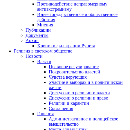
Противодействие неправомерному
антиэкстремизму
Иные государственные и общественные
действия
Мнения
Публикации
Документы
Архив
Хроники фильтрации Рунета
Религия в светском обществе
Новости
Власти
Правовое регулирование
Покровительство властей
Чувства верующих
Участие в выборах и в политической
жизни
Дискуссии о религии и власти
Дискуссии о религии и праве
Религии и карантин
Соглашения
Гонения
Административное и полицейское
вмешательство
Места для молитвы