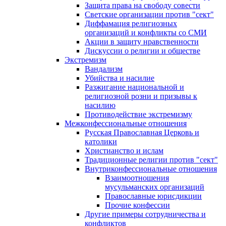
Защита права на свободу совести
Светские организации против "сект"
Диффамация религиозных
организаций и конфликты со СМИ
Акции в защиту нравственности
Дискуссии о религии и обществе
Экстремизм
Вандализм
Убийства и насилие
Разжигание национальной и
религиозной розни и призывы к
насилию
Противодействие экстремизму
Межконфессиональные отношения
Русская Православная Церковь и
католики
Христианство и ислам
Традиционные религии против "сект"
Внутриконфессиональные отношения
Взаимоотношения
мусульманских организаций
Православные юрисдикции
Прочие конфессии
Другие примеры сотрудничества и
конфликтов