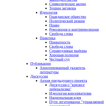
Символические акции
Теории заговора
Идеология
Гражданское общество
Политический режим
Право
Революция и контрреволюция
Свобода слова
Практика
Приватность
Свобода слова
Справедливые выборы
Хорошая полиция
Честный суд
Публикации
Аннотированный указатель
литературы
Дискуссии
Архив предыдущего проекта
Дискуссия о "кризисе
либерализма"
Идеология консерватизма
Национальная идея
Пути легитимации "управляемой