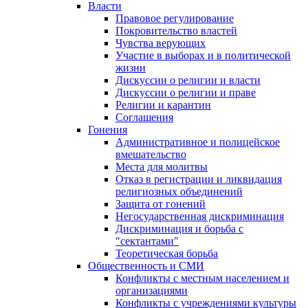
Власти
Правовое регулирование
Покровительство властей
Чувства верующих
Участие в выборах и в политической
жизни
Дискуссии о религии и власти
Дискуссии о религии и праве
Религии и карантин
Соглашения
Гонения
Административное и полицейское
вмешательство
Места для молитвы
Отказ в регистрации и ликвидация
религиозных объединений
Защита от гонений
Негосударственная дискриминация
Дискриминация и борьба с
"сектантами"
Теоретическая борьба
Общественность и СМИ
Конфликты с местным населением и
организациями
Конфликты с учреждениями культуры