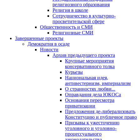
религиозного образования
Религия в школе
Сотрудничество в культурно-
просветительской сфере
Общественность и СМИ
Религиозные СМИ
Завершенные проекты
Демократия в осаде
Новости
Архив предыдущего проекта
Крупные мероприятия
консервативного толка
Курьезы
Национальная идея,
антивестернизм, империализм
О странностях любви...
Оправдания дела ЮКОСа
Основания пересмотра
приватизации
Предложения де-либерализовать
Конституцию и публичное право
Призывы к ужесточению
уголовного и уголовно-
процессуального
законодательства