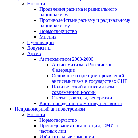
Новости
Проявления расизма и радикального
национализма
Противодействие расизму и радикальному
национализму
Нормотворчество
Мнения
Публикации
Документы
Архив
Антисемитизм 2003-2006
Антисемитизм в Российской
Федерации
Основные тенденции проявлений
антисемитизма в государствах СНГ
Политический антисемитизм в
современной России
Статьи, доклады, репортажи
Карта нападений по мотиву ненависти
Неправомерный антиэкстремизм
Новости
Нормотворчество
Преследования организаций, СМИ и
частных лиц
Избирательные кампании