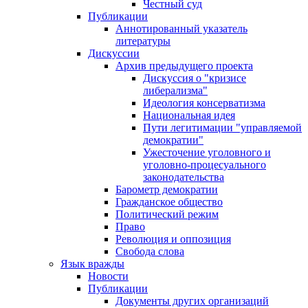
Честный суд
Публикации
Аннотированный указатель
литературы
Дискуссии
Архив предыдущего проекта
Дискуссия о "кризисе
либерализма"
Идеология консерватизма
Национальная идея
Пути легитимации "управляемой
демократии"
Ужесточение уголовного и
уголовно-процесуального
законодательства
Барометр демократии
Гражданское общество
Политический режим
Право
Революция и оппозиция
Свобода слова
Язык вражды
Новости
Публикации
Документы других организаций