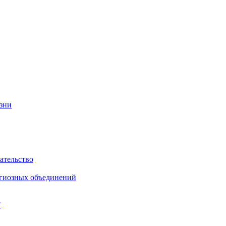
изни
ательство
игиозных объединений
"