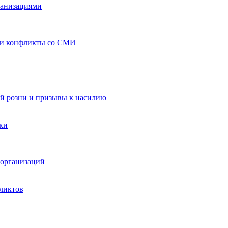
ганизациями
 и конфликты со СМИ
й розни и призывы к насилию
ки
организаций
ликтов