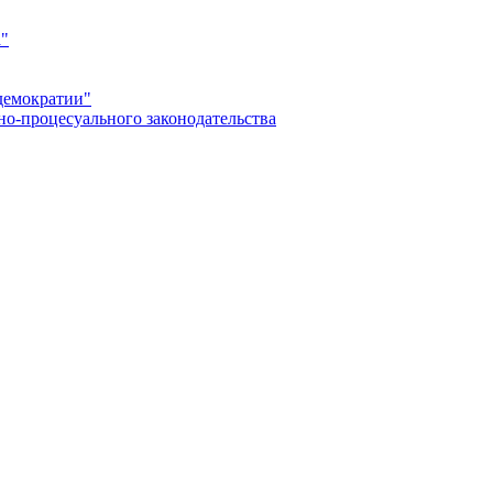
а"
демократии"
но-процесуального законодательства