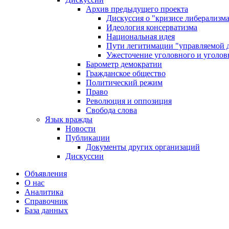
Архив предыдущего проекта
Дискуссия о "кризисе либерализм
Идеология консерватизма
Национальная идея
Пути легитимации "управляемой 
Ужесточение уголовного и уголов
Барометр демократии
Гражданское общество
Политический режим
Право
Революция и оппозиция
Свобода слова
Язык вражды
Новости
Публикации
Документы других организаций
Дискуссии
Объявления
О нас
Аналитика
Справочник
База данных