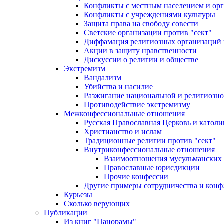
Конфликты с местным населением и ор
Конфликты с учреждениями культуры
Защита права на свободу совести
Светские организации против "сект"
Диффамация религиозных организаций
Акции в защиту нравственности
Дискуссии о религии и обществе
Экстремизм
Вандализм
Убийства и насилие
Разжигание национальной и религиозно
Противодействие экстремизму
Межконфессиональные отношения
Русская Православная Церковь и католи
Христианство и ислам
Традиционные религии против "сект"
Внутриконфессиональные отношения
Взаимоотношения мусульманских 
Православные юрисдикции
Прочие конфессии
Другие примеры сотрудничества и конф
Курьезы
Сколько верующих
Публикации
Из книг "Панорамы"