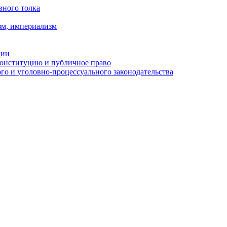
вного толка
зм, империализм
ции
Конституцию и публичное право
о и уголовно-процессуального законодательства