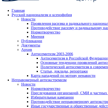
Главная
Русский национализм и ксенофобия
Новости
Проявления расизма и радикального национа
Противодействие расизму и радикальному на
Нормотворчество
Мнения
Публикации
Документы
Архив
Антисемитизм 2003-2006
Антисемитизм в Российской Федерации
Основные тенденции проявлений антис
Политический антисемитизм в совреме
Статьи, доклады, репортажи
Карта нападений по мотиву ненависти
Неправомерный антиэкстремизм
Новости
Нормотворчество
Преследования организаций, СМИ и частных
Избирательные кампании
Противодействие неправомерному антиэкстр
Иные государственные и общественные дейст