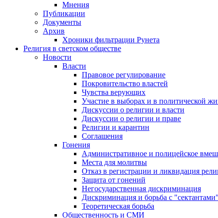
Мнения
Публикации
Документы
Архив
Хроники фильтрации Рунета
Религия в светском обществе
Новости
Власти
Правовое регулирование
Покровительство властей
Чувства верующих
Участие в выборах и в политической ж
Дискуссии о религии и власти
Дискуссии о религии и праве
Религии и карантин
Соглашения
Гонения
Административное и полицейское вмеш
Места для молитвы
Отказ в регистрации и ликвидация рел
Защита от гонений
Негосударственная дискриминация
Дискриминация и борьба с "сектантами
Теоретическая борьба
Общественность и СМИ