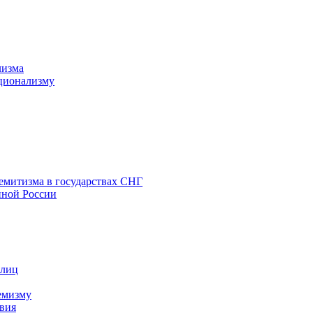
лизма
ционализму
емитизма в государствах СНГ
нной России
 лиц
емизму
вия