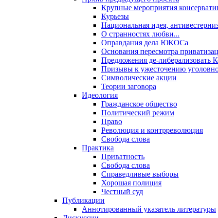
Крупные мероприятия консервати
Курьезы
Национальная идея, антивестерни
О странностях любви...
Оправдания дела ЮКОСа
Основания пересмотра приватиза
Предложения де-либерализовать 
Призывы к ужесточению уголовног
Символические акции
Теории заговора
Идеология
Гражданское общество
Политический режим
Право
Революция и контрреволюция
Свобода слова
Практика
Приватность
Свобода слова
Справедливые выборы
Хорошая полиция
Честный суд
Публикации
Аннотированный указатель литературы
Дискуссии