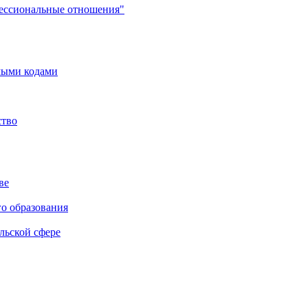
фессиональные отношения"
мыми кодами
ство
ве
го образования
льской сфере