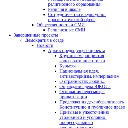
религиозного образования
Религия в школе
Сотрудничество в культурно-
просветительской сфере
Общественность и СМИ
Религиозные СМИ
Завершенные проекты
Демократия в осаде
Новости
Архив предыдущего проекта
Крупные мероприятия
консервативного толка
Курьезы
Национальная идея,
антивестернизм, империализм
О странностях любви...
Оправдания дела ЮКОСа
Основания пересмотра
приватизации
Предложения де-либерализовать
Конституцию и публичное право
Призывы к ужесточению
уголовного и уголовно-
процессуального
законодательства