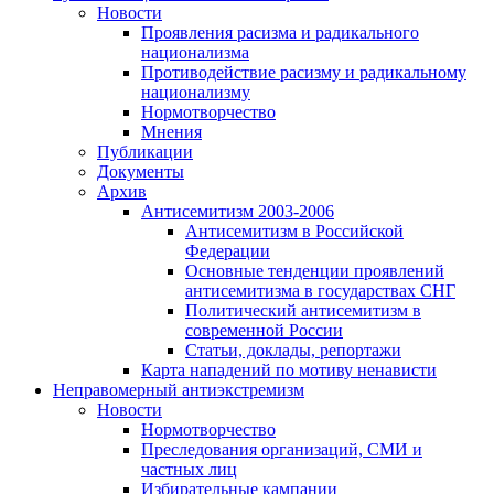
Новости
Проявления расизма и радикального
национализма
Противодействие расизму и радикальному
национализму
Нормотворчество
Мнения
Публикации
Документы
Архив
Антисемитизм 2003-2006
Антисемитизм в Российской
Федерации
Основные тенденции проявлений
антисемитизма в государствах СНГ
Политический антисемитизм в
современной России
Статьи, доклады, репортажи
Карта нападений по мотиву ненависти
Неправомерный антиэкстремизм
Новости
Нормотворчество
Преследования организаций, СМИ и
частных лиц
Избирательные кампании