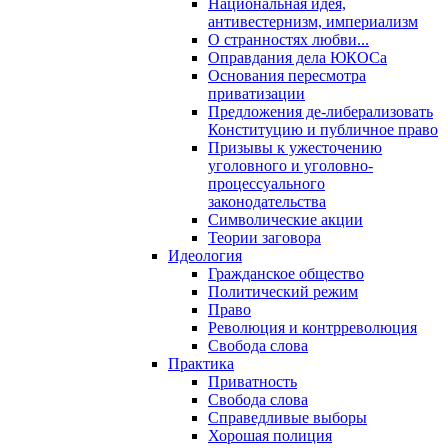
Национальная идея,
антивестернизм, империализм
О странностях любви...
Оправдания дела ЮКОСа
Основания пересмотра
приватизации
Предложения де-либерализовать
Конституцию и публичное право
Призывы к ужесточению
уголовного и уголовно-
процессуального
законодательства
Символические акции
Теории заговора
Идеология
Гражданское общество
Политический режим
Право
Революция и контрреволюция
Свобода слова
Практика
Приватность
Свобода слова
Справедливые выборы
Хорошая полиция