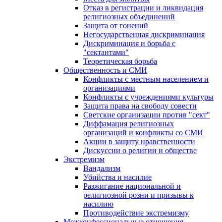
Отказ в регистрации и ликвидация
религиозных объединений
Защита от гонений
Негосударственная дискриминация
Дискриминация и борьба с
"сектантами"
Теоретическая борьба
Общественность и СМИ
Конфликты с местным населением и
организациями
Конфликты с учреждениями культуры
Защита права на свободу совести
Светские организации против "сект"
Диффамация религиозных
организаций и конфликты со СМИ
Акции в защиту нравственности
Дискуссии о религии и обществе
Экстремизм
Вандализм
Убийства и насилие
Разжигание национальной и
религиозной розни и призывы к
насилию
Противодействие экстремизму
Межконфессиональные отношения