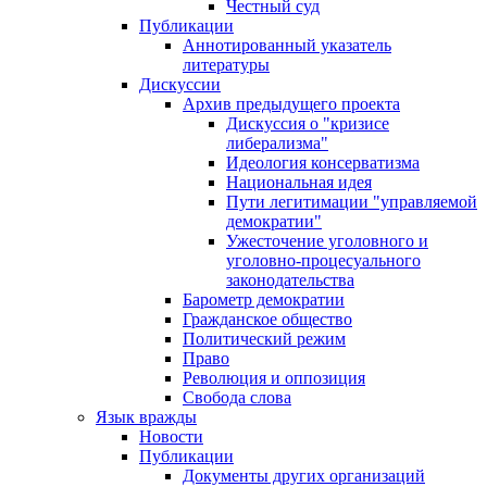
Честный суд
Публикации
Аннотированный указатель
литературы
Дискуссии
Архив предыдущего проекта
Дискуссия о "кризисе
либерализма"
Идеология консерватизма
Национальная идея
Пути легитимации "управляемой
демократии"
Ужесточение уголовного и
уголовно-процесуального
законодательства
Барометр демократии
Гражданское общество
Политический режим
Право
Революция и оппозиция
Свобода слова
Язык вражды
Новости
Публикации
Документы других организаций