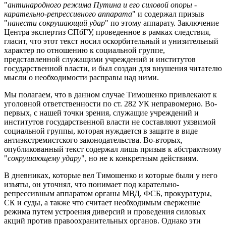
"
антинародного режима Путина и его силовой опоры -
карательно-репрессивного аппарата
" и содержал призыв
"
нанести сокрушающий удар
" по этому аппарату. Заключение
Центра экспертиз СПбГУ, проведенное в рамках следствия,
гласит, что этот текст носил оскорбительный и унизительный
характер по отношению к социальной группе,
представленной служащими учреждений и институтов
государственной власти, и был создан для внушения читателю
мысли о необходимости расправы над ними.
Мы полагаем, что в данном случае Тимошенко привлекают к
уголовной ответственности по ст. 282 УК неправомерно. Во-
первых, с нашей точки зрения, служащие учреждений и
институтов государственной власти не составляют уязвимой
социальной группы, которая нуждается в защите в виде
антиэкстремистского законодательства. Во-вторых,
опубликованный текст содержал лишь призыв к абстрактному
"
сокрушающему удару
", но не к конкретным действиям.
В дневниках, которые вел Тимошенко и которые были у него
изъяты, он уточнял, что понимает под карательно-
репрессивным аппаратом органы МВД, ФСБ, прокуратуры,
СК и суды, а также что считает необходимым свержение
режима путем устроения диверсий и проведения силовых
акций против правоохранительных органов. Однако эти