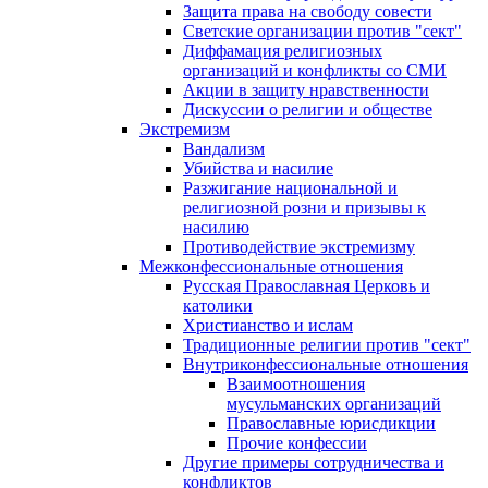
Защита права на свободу совести
Светские организации против "сект"
Диффамация религиозных
организаций и конфликты со СМИ
Акции в защиту нравственности
Дискуссии о религии и обществе
Экстремизм
Вандализм
Убийства и насилие
Разжигание национальной и
религиозной розни и призывы к
насилию
Противодействие экстремизму
Межконфессиональные отношения
Русская Православная Церковь и
католики
Христианство и ислам
Традиционные религии против "сект"
Внутриконфессиональные отношения
Взаимоотношения
мусульманских организаций
Православные юрисдикции
Прочие конфессии
Другие примеры сотрудничества и
конфликтов