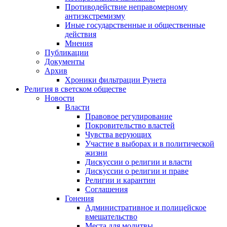
Противодействие неправомерному
антиэкстремизму
Иные государственные и общественные
действия
Мнения
Публикации
Документы
Архив
Хроники фильтрации Рунета
Религия в светском обществе
Новости
Власти
Правовое регулирование
Покровительство властей
Чувства верующих
Участие в выборах и в политической
жизни
Дискуссии о религии и власти
Дискуссии о религии и праве
Религии и карантин
Соглашения
Гонения
Административное и полицейское
вмешательство
Места для молитвы