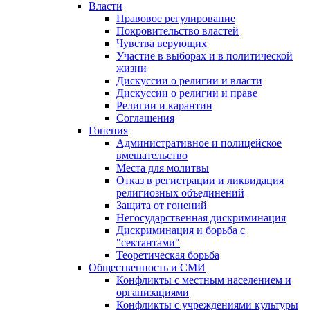
Власти
Правовое регулирование
Покровительство властей
Чувства верующих
Участие в выборах и в политической
жизни
Дискуссии о религии и власти
Дискуссии о религии и праве
Религии и карантин
Соглашения
Гонения
Административное и полицейское
вмешательство
Места для молитвы
Отказ в регистрации и ликвидация
религиозных объединений
Защита от гонений
Негосударственная дискриминация
Дискриминация и борьба с
"сектантами"
Теоретическая борьба
Общественность и СМИ
Конфликты с местным населением и
организациями
Конфликты с учреждениями культуры