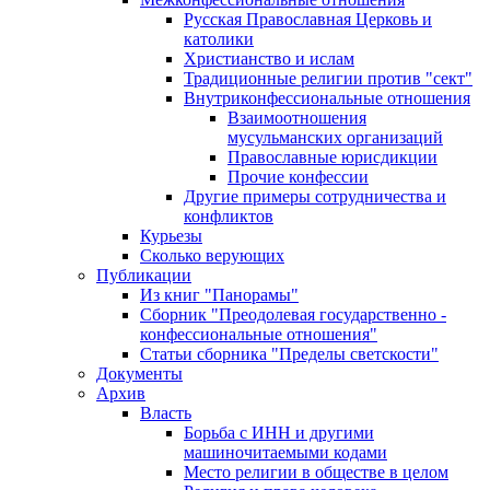
Русская Православная Церковь и
католики
Христианство и ислам
Традиционные религии против "сект"
Внутриконфессиональные отношения
Взаимоотношения
мусульманских организаций
Православные юрисдикции
Прочие конфессии
Другие примеры сотрудничества и
конфликтов
Курьезы
Сколько верующих
Публикации
Из книг "Панорамы"
Сборник "Преодолевая государственно -
конфессиональные отношения"
Статьи сборника "Пределы светскости"
Документы
Архив
Власть
Борьба с ИНН и другими
машиночитаемыми кодами
Место религии в обществе в целом