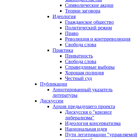
Символические акции
Теории заговора
Идеология
Гражданское общество
Политический режим
Право
Революция и контрреволюция
Свобода слова
Практика
Приватность
Свобода слова
Справедливые выборы
Хорошая полиция
Честный суд
Публикации
Аннотированный указатель
литературы
Дискуссии
Архив предыдущего проекта
Дискуссия о "кризисе
либерализма"
Идеология консерватизма
Национальная идея
Пути легитимации "управляемой