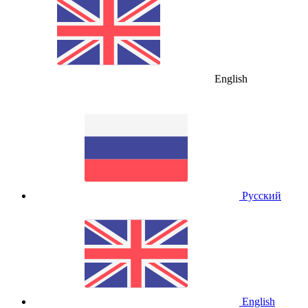
English
Русский
English