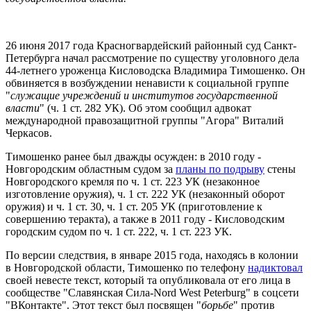
26 июня 2017 года Красногвардейский районный суд Санкт-
Петербурга начал рассмотрение по существу уголовного дела
44-летнего уроженца Кисловодска Владимира Тимошенко. Он
обвиняется в возбуждении ненависти к социальной группе
"
служащие учреждений и институтов государственной
власти
" (ч. 1 ст. 282 УК). Об этом сообщил адвокат
международной правозащитной группы "Агора" Виталий
Черкасов.
Тимошенко ранее был дважды осужден: в 2010 году -
Новгородским областным судом за
планы по подрыву
стены
Новгородского кремля по ч. 1 ст. 223 УК (незаконное
изготовление оружия), ч. 1 ст. 222 УК (незаконный оборот
оружия) и ч. 1 ст. 30, ч. 1 ст. 205 УК (приготовление к
совершению теракта), а также в 2011 году - Кисловодским
городским судом по ч. 1 ст. 222, ч. 1 ст. 223 УК.
По версии следствия, в январе 2015 года, находясь в колонии
в Новгородской области, Тимошенко по телефону
надиктовал
своей невесте текст, который та опубликовала от его лица в
сообществе "Славянская Сила-Nord West Peterburg" в соцсети
"ВКонтакте". Этот текст был посвящен "
борьбе
" против