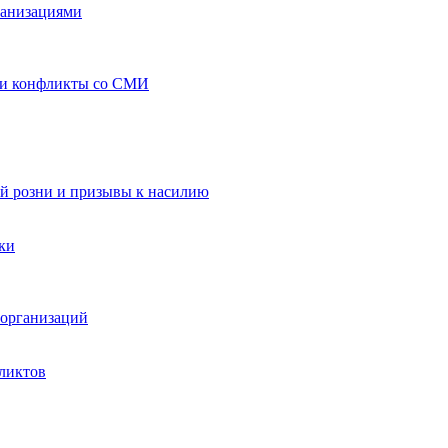
ганизациями
 и конфликты со СМИ
й розни и призывы к насилию
ки
организаций
ликтов