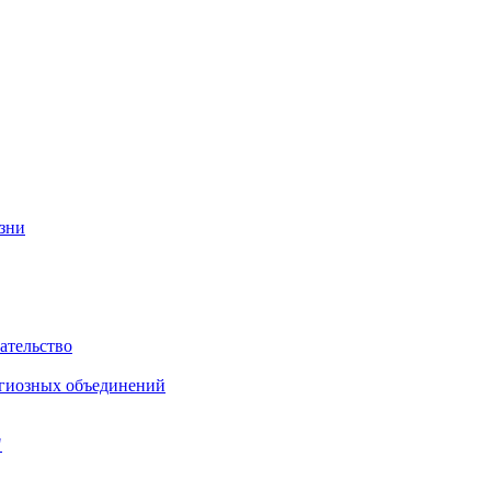
изни
ательство
игиозных объединений
"