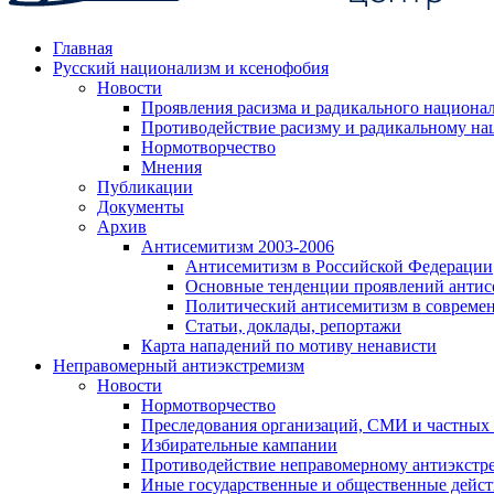
Главная
Русский национализм и ксенофобия
Новости
Проявления расизма и радикального национа
Противодействие расизму и радикальному на
Нормотворчество
Мнения
Публикации
Документы
Архив
Антисемитизм 2003-2006
Антисемитизм в Российской Федерации
Основные тенденции проявлений антис
Политический антисемитизм в совреме
Статьи, доклады, репортажи
Карта нападений по мотиву ненависти
Неправомерный антиэкстремизм
Новости
Нормотворчество
Преследования организаций, СМИ и частных
Избирательные кампании
Противодействие неправомерному антиэкстр
Иные государственные и общественные дейст