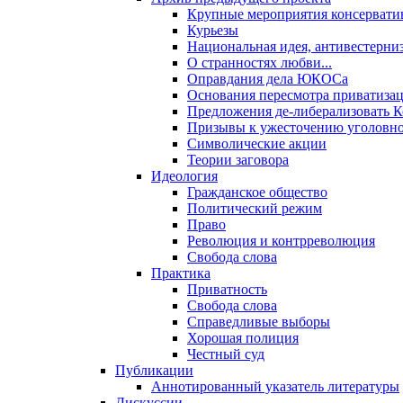
Крупные мероприятия консервати
Курьезы
Национальная идея, антивестерни
О странностях любви...
Оправдания дела ЮКОСа
Основания пересмотра приватиза
Предложения де-либерализовать 
Призывы к ужесточению уголовног
Символические акции
Теории заговора
Идеология
Гражданское общество
Политический режим
Право
Революция и контрреволюция
Свобода слова
Практика
Приватность
Свобода слова
Справедливые выборы
Хорошая полиция
Честный суд
Публикации
Аннотированный указатель литературы
Дискуссии