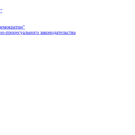
а"
демократии"
но-процесуального законодательства