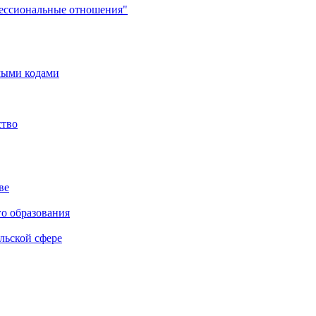
фессиональные отношения"
мыми кодами
ство
ве
го образования
льской сфере