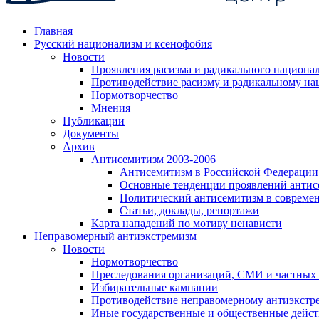
Главная
Русский национализм и ксенофобия
Новости
Проявления расизма и радикального национа
Противодействие расизму и радикальному на
Нормотворчество
Мнения
Публикации
Документы
Архив
Антисемитизм 2003-2006
Антисемитизм в Российской Федерации
Основные тенденции проявлений антис
Политический антисемитизм в совреме
Статьи, доклады, репортажи
Карта нападений по мотиву ненависти
Неправомерный антиэкстремизм
Новости
Нормотворчество
Преследования организаций, СМИ и частных
Избирательные кампании
Противодействие неправомерному антиэкстр
Иные государственные и общественные дейст