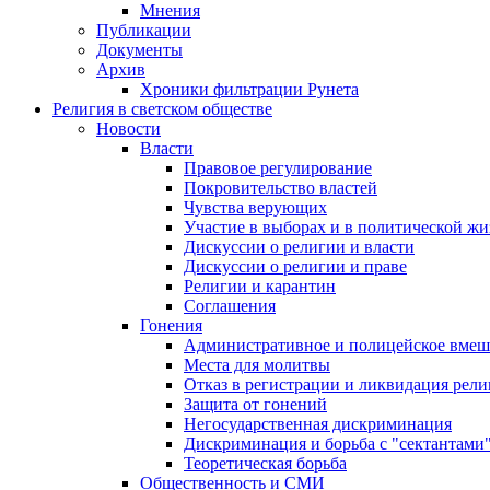
Мнения
Публикации
Документы
Архив
Хроники фильтрации Рунета
Религия в светском обществе
Новости
Власти
Правовое регулирование
Покровительство властей
Чувства верующих
Участие в выборах и в политической ж
Дискуссии о религии и власти
Дискуссии о религии и праве
Религии и карантин
Соглашения
Гонения
Административное и полицейское вмеш
Места для молитвы
Отказ в регистрации и ликвидация рел
Защита от гонений
Негосударственная дискриминация
Дискриминация и борьба с "сектантами
Теоретическая борьба
Общественность и СМИ