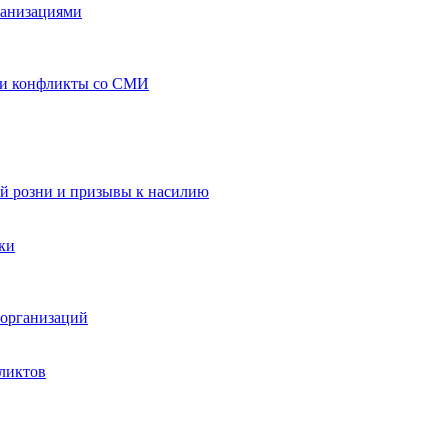
ганизациями
 и конфликты со СМИ
й розни и призывы к насилию
ки
организаций
ликтов