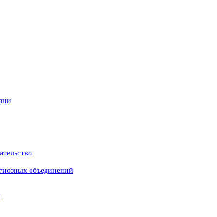
изни
ательство
игиозных объединений
"