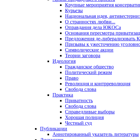
Крупные мероприятия консервати
Курьезы
Национальная идея, антивестерни
О странностях любви...
Оправдания дела ЮКОСа
Основания пересмотра приватиза
Предложения де-либерализовать 
Призывы к ужесточению уголовног
Символические акции
Теории заговора
Идеология
Гражданское общество
Политический режим
Право
Революция и контрреволюция
Свобода слова
Практика
Приватность
Свобода слова
Справедливые выборы
Хорошая полиция
Честный суд
Публикации
Аннотированный указатель литературы
Дискуссии