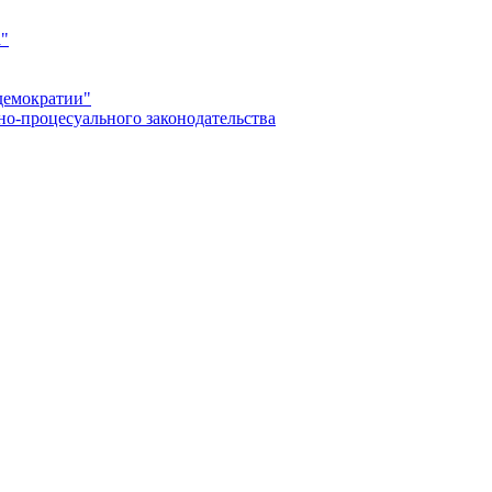
а"
демократии"
но-процесуального законодательства