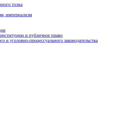
вного толка
зм, империализм
ции
Конституцию и публичное право
о и уголовно-процессуального законодательства