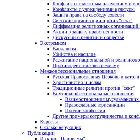
Конфликты с местным населением и ор
Конфликты с учреждениями культуры
Защита права на свободу совести
Светские организации против "сект"
Диффамация религиозных организаций
Акции в защиту нравственности
Дискуссии о религии и обществе
Экстремизм
Вандализм
Убийства и насилие
Разжигание национальной и религиозно
Противодействие экстремизму
Межконфессиональные отношения
Русская Православная Церковь и католи
Христианство и ислам
Традиционные религии против "сект"
Внутриконфессиональные отношения
Взаимоотношения мусульманских 
Православные юрисдикции
Прочие конфессии
Другие примеры сотрудничества и конф
Курьезы
Сколько верующих
Публикации
Из книг "Панорамы"