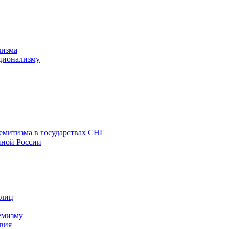
лизма
ционализму
емитизма в государствах СНГ
нной России
 лиц
емизму
вия