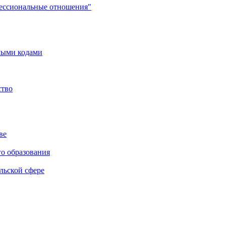
фессиональные отношения"
мыми кодами
ство
ве
го образования
льской сфере