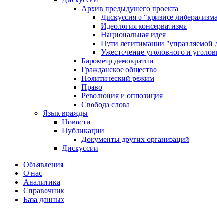
Архив предыдущего проекта
Дискуссия о "кризисе либерализм
Идеология консерватизма
Национальная идея
Пути легитимации "управляемой 
Ужесточение уголовного и уголов
Барометр демократии
Гражданское общество
Политический режим
Право
Революция и оппозиция
Свобода слова
Язык вражды
Новости
Публикации
Документы других организаций
Дискуссии
Объявления
О нас
Аналитика
Справочник
База данных