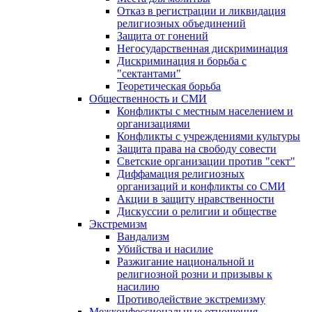
Отказ в регистрации и ликвидация
религиозных объединений
Защита от гонений
Негосударственная дискриминация
Дискриминация и борьба с
"сектантами"
Теоретическая борьба
Общественность и СМИ
Конфликты с местным населением и
организациями
Конфликты с учреждениями культуры
Защита права на свободу совести
Светские организации против "сект"
Диффамация религиозных
организаций и конфликты со СМИ
Акции в защиту нравственности
Дискуссии о религии и обществе
Экстремизм
Вандализм
Убийства и насилие
Разжигание национальной и
религиозной розни и призывы к
насилию
Противодействие экстремизму
Межконфессиональные отношения