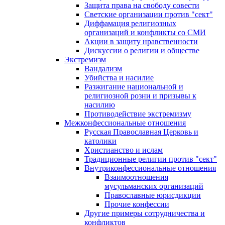
Защита права на свободу совести
Светские организации против "сект"
Диффамация религиозных
организаций и конфликты со СМИ
Акции в защиту нравственности
Дискуссии о религии и обществе
Экстремизм
Вандализм
Убийства и насилие
Разжигание национальной и
религиозной розни и призывы к
насилию
Противодействие экстремизму
Межконфессиональные отношения
Русская Православная Церковь и
католики
Христианство и ислам
Традиционные религии против "сект"
Внутриконфессиональные отношения
Взаимоотношения
мусульманских организаций
Православные юрисдикции
Прочие конфессии
Другие примеры сотрудничества и
конфликтов