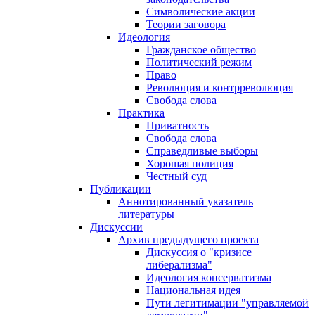
Символические акции
Теории заговора
Идеология
Гражданское общество
Политический режим
Право
Революция и контрреволюция
Свобода слова
Практика
Приватность
Свобода слова
Справедливые выборы
Хорошая полиция
Честный суд
Публикации
Аннотированный указатель
литературы
Дискуссии
Архив предыдущего проекта
Дискуссия о "кризисе
либерализма"
Идеология консерватизма
Национальная идея
Пути легитимации "управляемой