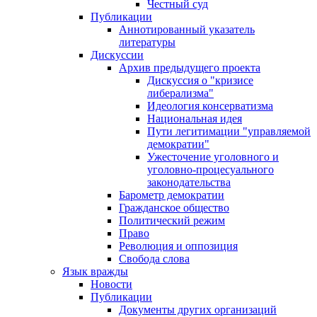
Честный суд
Публикации
Аннотированный указатель
литературы
Дискуссии
Архив предыдущего проекта
Дискуссия о "кризисе
либерализма"
Идеология консерватизма
Национальная идея
Пути легитимации "управляемой
демократии"
Ужесточение уголовного и
уголовно-процесуального
законодательства
Барометр демократии
Гражданское общество
Политический режим
Право
Революция и оппозиция
Свобода слова
Язык вражды
Новости
Публикации
Документы других организаций