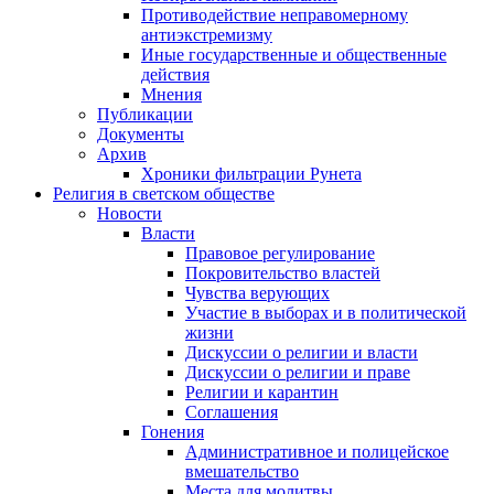
Противодействие неправомерному
антиэкстремизму
Иные государственные и общественные
действия
Мнения
Публикации
Документы
Архив
Хроники фильтрации Рунета
Религия в светском обществе
Новости
Власти
Правовое регулирование
Покровительство властей
Чувства верующих
Участие в выборах и в политической
жизни
Дискуссии о религии и власти
Дискуссии о религии и праве
Религии и карантин
Соглашения
Гонения
Административное и полицейское
вмешательство
Места для молитвы