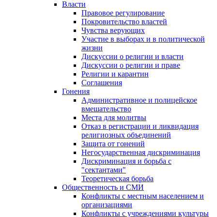
Власти
Правовое регулирование
Покровительство властей
Чувства верующих
Участие в выборах и в политической
жизни
Дискуссии о религии и власти
Дискуссии о религии и праве
Религии и карантин
Соглашения
Гонения
Административное и полицейское
вмешательство
Места для молитвы
Отказ в регистрации и ликвидация
религиозных объединений
Защита от гонений
Негосударственная дискриминация
Дискриминация и борьба с
"сектантами"
Теоретическая борьба
Общественность и СМИ
Конфликты с местным населением и
организациями
Конфликты с учреждениями культуры