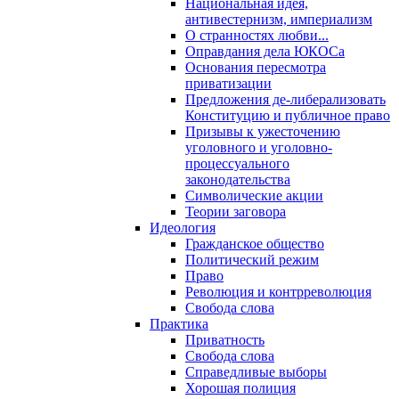
Национальная идея,
антивестернизм, империализм
О странностях любви...
Оправдания дела ЮКОСа
Основания пересмотра
приватизации
Предложения де-либерализовать
Конституцию и публичное право
Призывы к ужесточению
уголовного и уголовно-
процессуального
законодательства
Символические акции
Теории заговора
Идеология
Гражданское общество
Политический режим
Право
Революция и контрреволюция
Свобода слова
Практика
Приватность
Свобода слова
Справедливые выборы
Хорошая полиция