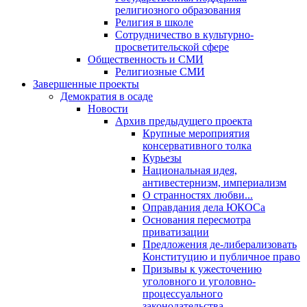
религиозного образования
Религия в школе
Сотрудничество в культурно-
просветительской сфере
Общественность и СМИ
Религиозные СМИ
Завершенные проекты
Демократия в осаде
Новости
Архив предыдущего проекта
Крупные мероприятия
консервативного толка
Курьезы
Национальная идея,
антивестернизм, империализм
О странностях любви...
Оправдания дела ЮКОСа
Основания пересмотра
приватизации
Предложения де-либерализовать
Конституцию и публичное право
Призывы к ужесточению
уголовного и уголовно-
процессуального
законодательства