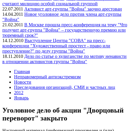
считают милицию особой социальной группой
22.07.2011
Активист арт-группы "Война" заочно арестован
14.04.2011
Новое уголовное дело против члена арт-группы
"Война"
21.02.2011
В Москве прошла пресс-конференция на тему "Что
получит арт-группа "Война" – государственную премию или
тюремный срок?"
14.12.2010
Выступление Центра "СОВА" на пресс-
конференции "Художественный простест - право или
преступление?" по делу группы "Война"
18.11.2010
Дело по статье о хулиганстве по мотиву ненависти
в отношении активистов группы "Война"
Главная
Неправомерный антиэкстремизм
Новости
Преследования организаций, СМИ и частных лиц
2012
Январь
Уголовное дело об акции "Дворцовый
переворот" закрыто
Настоящий материал (информация) произведен и (или)