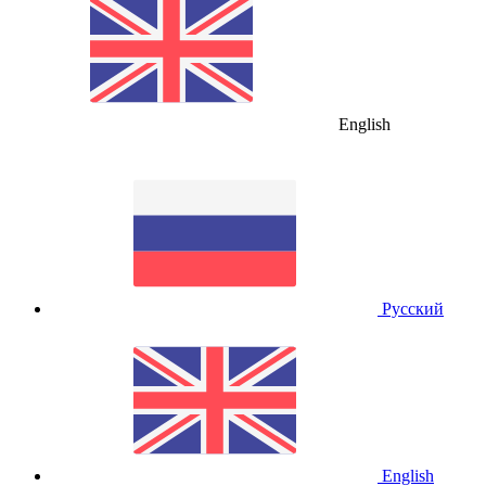
English
Русский
English