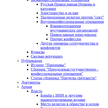
Русская Православная Церковь и
католики
Христианство и ислам
Традиционные религии против "сект"
Внутриконфессиональные отношения
Взаимоотношения
мусульманских организаций
Православные юрисдикции
Прочие конфессии
Другие примеры сотрудничества и
конфликтов
Курьезы
Сколько верующих
Публикации
Из книг "Панорамы"
Сборник "Преодолевая государственно -
конфессиональные отношения"
Статьи сборника "Пределы светскости"
Документы
Архив
Власть
Борьба с ИНН и другими
машиночитаемыми кодами
Место религии в обществе в целом