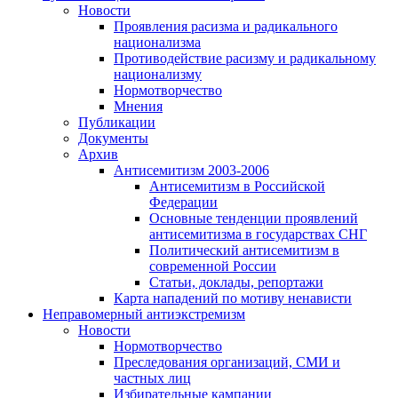
Новости
Проявления расизма и радикального
национализма
Противодействие расизму и радикальному
национализму
Нормотворчество
Мнения
Публикации
Документы
Архив
Антисемитизм 2003-2006
Антисемитизм в Российской
Федерации
Основные тенденции проявлений
антисемитизма в государствах СНГ
Политический антисемитизм в
современной России
Статьи, доклады, репортажи
Карта нападений по мотиву ненависти
Неправомерный антиэкстремизм
Новости
Нормотворчество
Преследования организаций, СМИ и
частных лиц
Избирательные кампании