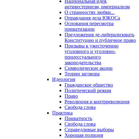
Национальная идея,
антивестернизм, империализм
О странностях любви...
Оправдания дела ЮКОСа
Основания пересмотра
приватизации
Предложения де-либерализовать
Конституцию и публичное право
Призывы к ужесточению
уголовного и уголовно-
процессуального
законодательства
Символические акции
Теории заговора
Идеология
Гражданское общество
Политический режим
Право
Революция и контрреволюция
Свобода слова
Практика
Приватность
Свобода слова
Справедливые выборы
Хорошая полиция