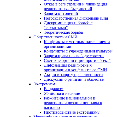
Отказ в регистрации и ликвидация
религиозных объединений
Защита от гонений
Негосударственная дискриминация
Дискриминация и борьба с
"сектантами"
Теоретическая борьба
Общественность и СМИ
Конфликты с местным населением и
организациями
Конфликты с учреждениями культуры
Защита права на свободу совести
Светские организации против "сект"
Диффамация религиозных
организаций и конфликты со СМИ
Акции в защиту нравственности
Дискуссии о религии и обществе
Экстремизм
Вандализм
Убийства и насилие
Разжигание национальной и
религиозной розни и призывы к
насилию
Противодействие экстремизму
Межконфессиональные отношения