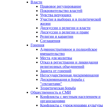
Власти
Правовое регулирование
Покровительство властей
Чувства верующих
Участие в выборах и в политической
жизни
Дискуссии о религии и власти
Дискуссии о религии и праве
Религии и карантин
Соглашения
Гонения
Административное и полицейское
вмешательство
Места для молитвы
Отказ в регистрации и ликвидация
религиозных объединений
Защита от гонений
Негосударственная дискриминация
Дискриминация и борьба с
"сектантами"
Теоретическая борьба
Общественность и СМИ
Конфликты с местным населением и
организациями
Конфликты с учреждениями культуры