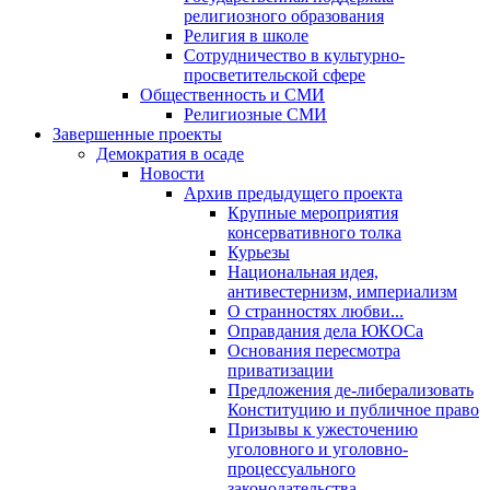
религиозного образования
Религия в школе
Сотрудничество в культурно-
просветительской сфере
Общественность и СМИ
Религиозные СМИ
Завершенные проекты
Демократия в осаде
Новости
Архив предыдущего проекта
Крупные мероприятия
консервативного толка
Курьезы
Национальная идея,
антивестернизм, империализм
О странностях любви...
Оправдания дела ЮКОСа
Основания пересмотра
приватизации
Предложения де-либерализовать
Конституцию и публичное право
Призывы к ужесточению
уголовного и уголовно-
процессуального
законодательства