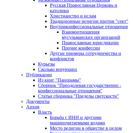
Русская Православная Церковь и
католики
Христианство и ислам
Традиционные религии против "сект"
Внутриконфессиональные отношения
Взаимоотношения
мусульманских организаций
Православные юрисдикции
Прочие конфессии
Другие примеры сотрудничества и
конфликтов
Курьезы
Сколько верующих
Публикации
Из книг "Панорамы"
Сборник "Преодолевая государственно -
конфессиональные отношения"
Статьи сборника "Пределы светскости"
Документы
Архив
Власть
Борьба с ИНН и другими
машиночитаемыми кодами
Место религии в обществе в целом