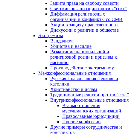
Защита права на свободу совести
Светские организации против "сект"
Диффамация религиозных
организаций и конфликты со СМИ
Акции в защиту нравственности
Дискуссии о религии и обществе
Экстремизм
Вандализм
Убийства и насилие
Разжигание национальной и
религиозной розни и призывы к
насилию
Противодействие экстремизму
Межконфессиональные отношения
Русская Православная Церковь и
католики
Христианство и ислам
Традиционные религии против "сект"
Внутриконфессиональные отношения
Взаимоотношения
мусульманских организаций
Православные юрисдикции
Прочие конфессии
Другие примеры сотрудничества и
конфликтов