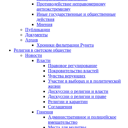
Противодействие неправомерному
антиэкстремизму
Иные государственные и общественные
действия
Мнения
Публикации
Документы
Архив
Хроники фильтрации Рунета
Религия в светском обществе
Новости
Власти
Правовое регулирование
Покровительство властей
Чувства верующих
Участие в выборах и в политической
жизни
Дискуссии о религии и власти
Дискуссии о религии и праве
Религии и карантин
Соглашения
Гонения
Административное и полицейское
вмешательство
Места для молитвы