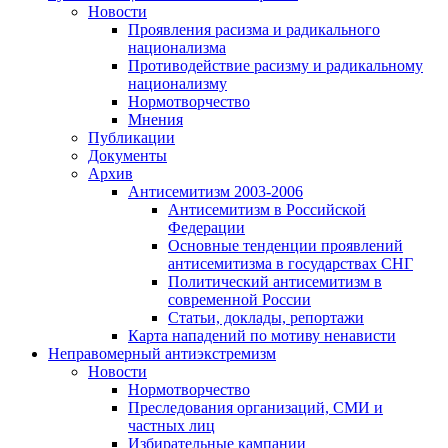
Новости
Проявления расизма и радикального
национализма
Противодействие расизму и радикальному
национализму
Нормотворчество
Мнения
Публикации
Документы
Архив
Антисемитизм 2003-2006
Антисемитизм в Российской
Федерации
Основные тенденции проявлений
антисемитизма в государствах СНГ
Политический антисемитизм в
современной России
Статьи, доклады, репортажи
Карта нападений по мотиву ненависти
Неправомерный антиэкстремизм
Новости
Нормотворчество
Преследования организаций, СМИ и
частных лиц
Избирательные кампании