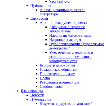
Честный суд
Публикации
Аннотированный указатель
литературы
Дискуссии
Архив предыдущего проекта
Дискуссия о "кризисе
либерализма"
Идеология консерватизма
Национальная идея
Пути легитимации "управляемой
демократии"
Ужесточение уголовного и
уголовно-процесуального
законодательства
Барометр демократии
Гражданское общество
Политический режим
Право
Революция и оппозиция
Свобода слова
Язык вражды
Новости
Публикации
Документы других организаций