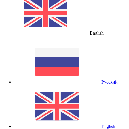
English
Русский
English