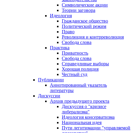
Символические акции
Теории заговора
Идеология
Гражданское общество
Политический режим
Право
Революция и контрреволюция
Свобода слова
Практика
Приватность
Свобода слова
Справедливые выборы
Хорошая полиция
Честный суд
Публикации
Аннотированный указатель
литературы
Дискуссии
Архив предыдущего проекта
Дискуссия о "кризисе
либерализма"
Идеология консерватизма
Национальная идея
Пути легитимации "управляемой