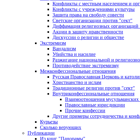
Конфликты с местным населением и ор
Конфликты с учреждениями культуры
Защита права на свободу совести
Светские организации против "сект"
Диффамация религиозных организаций
Акции в защиту нравственности
Дискуссии о религии и обществе
Экстремизм
Вандализм
Убийства и насилие
Разжигание национальной и религиозно
Противодействие экстремизму
Межконфессиональные отношения
Русская Православная Церковь и католи
Христианство и ислам
Традиционные религии против "сект"
Внутриконфессиональные отношения
Взаимоотношения мусульманских 
Православные юрисдикции
Прочие конфессии
Другие примеры сотрудничества и конф
Курьезы
Сколько верующих
Публикации
Из книг "Панорамы"