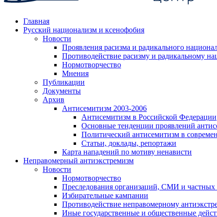
Главная
Русский национализм и ксенофобия
Новости
Проявления расизма и радикального национа
Противодействие расизму и радикальному на
Нормотворчество
Мнения
Публикации
Документы
Архив
Антисемитизм 2003-2006
Антисемитизм в Российской Федерации
Основные тенденции проявлений антис
Политический антисемитизм в совреме
Статьи, доклады, репортажи
Карта нападений по мотиву ненависти
Неправомерный антиэкстремизм
Новости
Нормотворчество
Преследования организаций, СМИ и частных
Избирательные кампании
Противодействие неправомерному антиэкстр
Иные государственные и общественные дейст