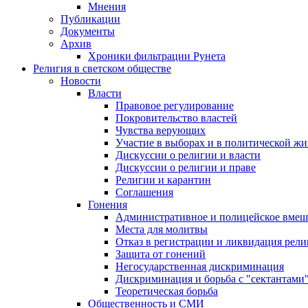
Мнения
Публикации
Документы
Архив
Хроники фильтрации Рунета
Религия в светском обществе
Новости
Власти
Правовое регулирование
Покровительство властей
Чувства верующих
Участие в выборах и в политической ж
Дискуссии о религии и власти
Дискуссии о религии и праве
Религии и карантин
Соглашения
Гонения
Административное и полицейское вмеш
Места для молитвы
Отказ в регистрации и ликвидация рел
Защита от гонений
Негосударственная дискриминация
Дискриминация и борьба с "сектантами
Теоретическая борьба
Общественность и СМИ