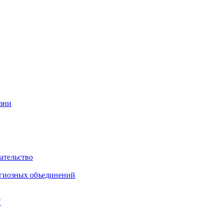
изни
ательство
игиозных объединений
"