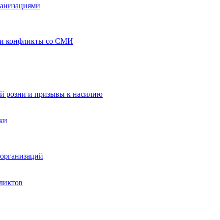
ганизациями
 и конфликты со СМИ
й розни и призывы к насилию
ки
организаций
ликтов