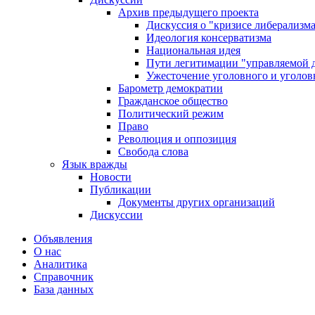
Архив предыдущего проекта
Дискуссия о "кризисе либерализм
Идеология консерватизма
Национальная идея
Пути легитимации "управляемой 
Ужесточение уголовного и уголов
Барометр демократии
Гражданское общество
Политический режим
Право
Революция и оппозиция
Свобода слова
Язык вражды
Новости
Публикации
Документы других организаций
Дискуссии
Объявления
О нас
Аналитика
Справочник
База данных