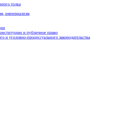
вного толка
зм, империализм
ции
Конституцию и публичное право
о и уголовно-процессуального законодательства