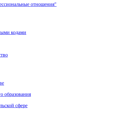
фессиональные отношения"
мыми кодами
ство
ве
го образования
льской сфере