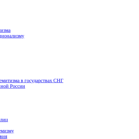
лизма
ционализму
емитизма в государствах СНГ
нной России
 лиц
емизму
вия