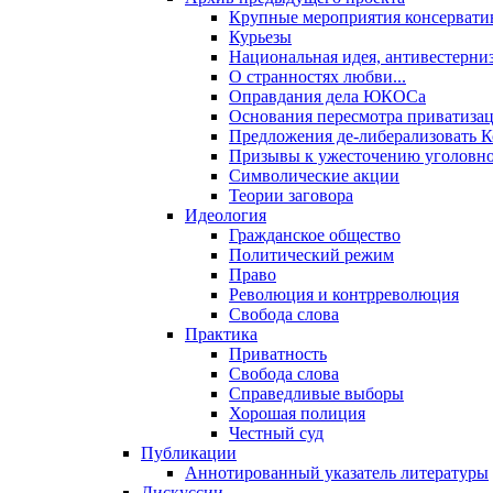
Крупные мероприятия консервати
Курьезы
Национальная идея, антивестерни
О странностях любви...
Оправдания дела ЮКОСа
Основания пересмотра приватиза
Предложения де-либерализовать 
Призывы к ужесточению уголовног
Символические акции
Теории заговора
Идеология
Гражданское общество
Политический режим
Право
Революция и контрреволюция
Свобода слова
Практика
Приватность
Свобода слова
Справедливые выборы
Хорошая полиция
Честный суд
Публикации
Аннотированный указатель литературы
Дискуссии