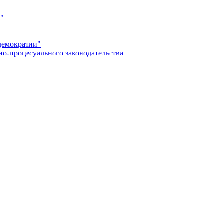
а"
демократии"
но-процесуального законодательства