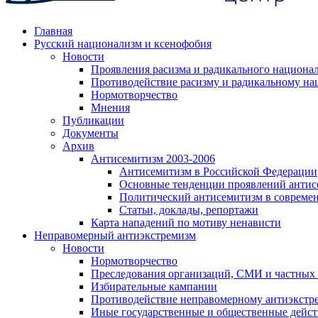
Главная
Русский национализм и ксенофобия
Новости
Проявления расизма и радикального национа
Противодействие расизму и радикальному на
Нормотворчество
Мнения
Публикации
Документы
Архив
Антисемитизм 2003-2006
Антисемитизм в Российской Федерации
Основные тенденции проявлений антис
Политический антисемитизм в совреме
Статьи, доклады, репортажи
Карта нападений по мотиву ненависти
Неправомерный антиэкстремизм
Новости
Нормотворчество
Преследования организаций, СМИ и частных
Избирательные кампании
Противодействие неправомерному антиэкстр
Иные государственные и общественные дейст