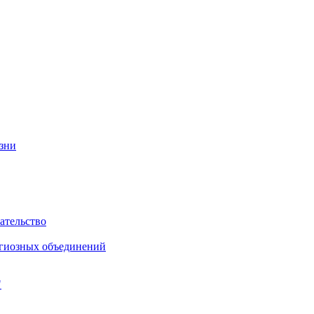
изни
ательство
игиозных объединений
"