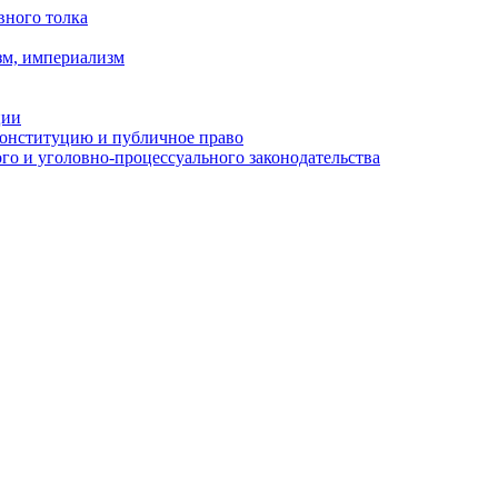
вного толка
зм, империализм
ции
Конституцию и публичное право
о и уголовно-процессуального законодательства