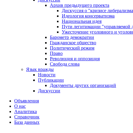
Архив предыдущего проекта
Дискуссия о "кризисе либерализм
Идеология консерватизма
Национальная идея
Пути легитимации "управляемой 
Ужесточение уголовного и уголов
Барометр демократии
Гражданское общество
Политический режим
Право
Революция и оппозиция
Свобода слова
Язык вражды
Новости
Публикации
Документы других организаций
Дискуссии
Объявления
О нас
Аналитика
Справочник
База данных