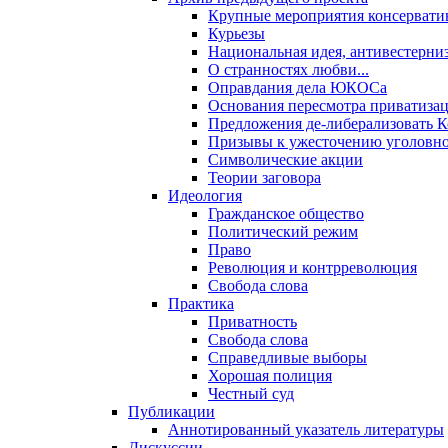
Крупные мероприятия консервати
Курьезы
Национальная идея, антивестерни
О странностях любви...
Оправдания дела ЮКОСа
Основания пересмотра приватиза
Предложения де-либерализовать 
Призывы к ужесточению уголовног
Символические акции
Теории заговора
Идеология
Гражданское общество
Политический режим
Право
Революция и контрреволюция
Свобода слова
Практика
Приватность
Свобода слова
Справедливые выборы
Хорошая полиция
Честный суд
Публикации
Аннотированный указатель литературы
Дискуссии