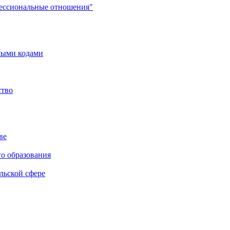
фессиональные отношения"
мыми кодами
ство
ве
го образования
льской сфере