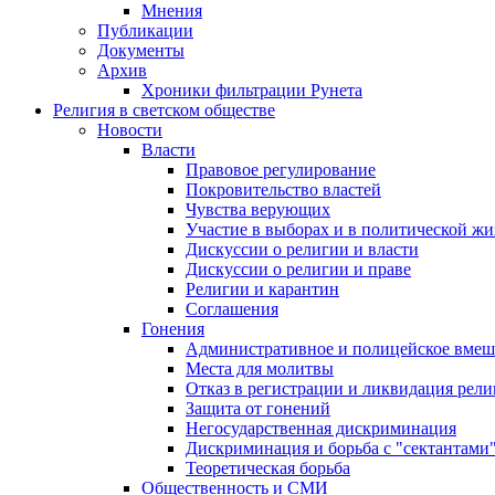
Мнения
Публикации
Документы
Архив
Хроники фильтрации Рунета
Религия в светском обществе
Новости
Власти
Правовое регулирование
Покровительство властей
Чувства верующих
Участие в выборах и в политической ж
Дискуссии о религии и власти
Дискуссии о религии и праве
Религии и карантин
Соглашения
Гонения
Административное и полицейское вмеш
Места для молитвы
Отказ в регистрации и ликвидация рел
Защита от гонений
Негосударственная дискриминация
Дискриминация и борьба с "сектантами
Теоретическая борьба
Общественность и СМИ