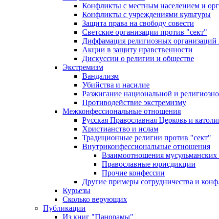
Конфликты с местным населением и ор
Конфликты с учреждениями культуры
Защита права на свободу совести
Светские организации против "сект"
Диффамация религиозных организаций
Акции в защиту нравственности
Дискуссии о религии и обществе
Экстремизм
Вандализм
Убийства и насилие
Разжигание национальной и религиозно
Противодействие экстремизму
Межконфессиональные отношения
Русская Православная Церковь и католи
Христианство и ислам
Традиционные религии против "сект"
Внутриконфессиональные отношения
Взаимоотношения мусульманских 
Православные юрисдикции
Прочие конфессии
Другие примеры сотрудничества и конф
Курьезы
Сколько верующих
Публикации
Из книг "Панорамы"