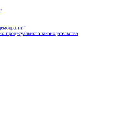
а"
демократии"
но-процесуального законодательства