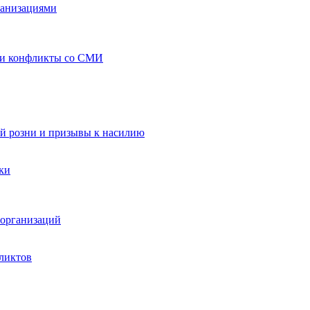
ганизациями
 и конфликты со СМИ
й розни и призывы к насилию
ки
организаций
ликтов