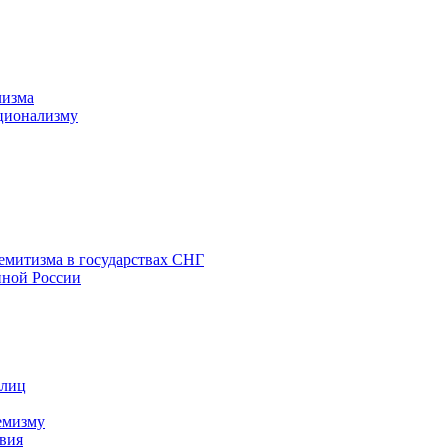
лизма
ционализму
емитизма в государствах СНГ
нной России
 лиц
емизму
вия