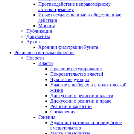
Противодействие неправомерному
антиэкстремизму
Иные государственные и общественные
действия
Мнения
Публикации
Документы
Архив
Хроники фильтрации Рунета
Религия в светском обществе
Новости
Власти
Правовое регулирование
Покровительство властей
Чувства верующих
Участие в выборах и в политической
жизни
Дискуссии о религии и власти
Дискуссии о религии и праве
Религии и карантин
Соглашения
Гонения
Административное и полицейское
вмешательство
Места для молитвы