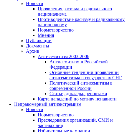
Новости
Проявления расизма и радикального
национализма
Противодействие расизму и радикальному
национализму
Нормотворчество
Мнения
Публикации
Документы
Архив
Антисемитизм 2003-2006
Антисемитизм в Российской
Федерации
Основные тенденции проявлений
антисемитизма в государствах СНГ
Политический антисемитизм в
современной России
Статьи, доклады, репортажи
Карта нападений по мотиву ненависти
Неправомерный антиэкстремизм
Новости
Нормотворчество
Преследования организаций, СМИ и
частных лиц
Избирательные кампании