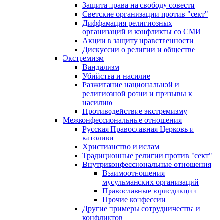
Защита права на свободу совести
Светские организации против "сект"
Диффамация религиозных
организаций и конфликты со СМИ
Акции в защиту нравственности
Дискуссии о религии и обществе
Экстремизм
Вандализм
Убийства и насилие
Разжигание национальной и
религиозной розни и призывы к
насилию
Противодействие экстремизму
Межконфессиональные отношения
Русская Православная Церковь и
католики
Христианство и ислам
Традиционные религии против "сект"
Внутриконфессиональные отношения
Взаимоотношения
мусульманских организаций
Православные юрисдикции
Прочие конфессии
Другие примеры сотрудничества и
конфликтов