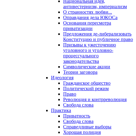
Национальная идея,
антивестернизм, империализм
О странностях любви...
Оправдания дела ЮКОСа
Основания пересмотра
приватизации
Предложения де-либерализовать
Конституцию и публичное право
Призывы к ужесточению
уголовного и уголовно-
процессуального
законодательства
Символические акции
Теории заговора
Идеология
Гражданское общество
Политический режим
Право
Революция и контрреволюция
Свобода слова
Практика
Приватность
Свобода слова
Справедливые выборы
Хорошая полиция