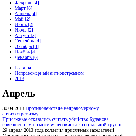
Февраль [4]
Март [6]
Апрель [4]
Май [2]
Июнь [2]
Июль [2]
Август [3]
Сентябрь [4]
Октябрь [3]
Ноябрь [4]
Декабрь [6]
Главная
Неправомерный антиэкстремизм
2013
Апрель
30.04.2013
Противодействие неправомерному
антиэкстремизму
Присяжные отказались считать убийство Буданова
совершенным по мотиву ненависти к социальной группе
29 апреля 2013 года коллегия присяжных заседателей
Московского городского суда вынесла вердикт по делу об