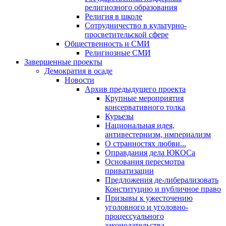
религиозного образования
Религия в школе
Сотрудничество в культурно-
просветительской сфере
Общественность и СМИ
Религиозные СМИ
Завершенные проекты
Демократия в осаде
Новости
Архив предыдущего проекта
Крупные мероприятия
консервативного толка
Курьезы
Национальная идея,
антивестернизм, империализм
О странностях любви...
Оправдания дела ЮКОСа
Основания пересмотра
приватизации
Предложения де-либерализовать
Конституцию и публичное право
Призывы к ужесточению
уголовного и уголовно-
процессуального
законодательства