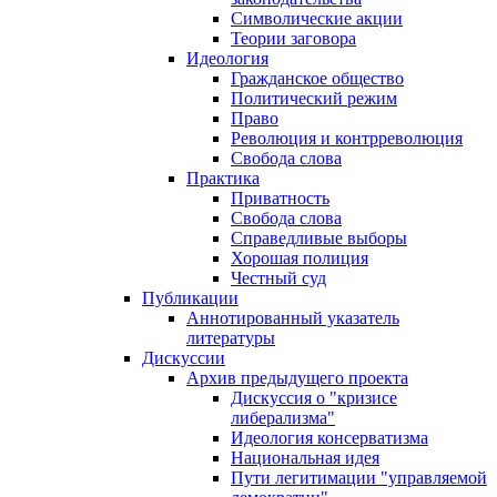
Символические акции
Теории заговора
Идеология
Гражданское общество
Политический режим
Право
Революция и контрреволюция
Свобода слова
Практика
Приватность
Свобода слова
Справедливые выборы
Хорошая полиция
Честный суд
Публикации
Аннотированный указатель
литературы
Дискуссии
Архив предыдущего проекта
Дискуссия о "кризисе
либерализма"
Идеология консерватизма
Национальная идея
Пути легитимации "управляемой