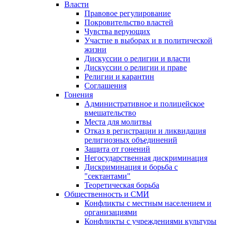
Власти
Правовое регулирование
Покровительство властей
Чувства верующих
Участие в выборах и в политической
жизни
Дискуссии о религии и власти
Дискуссии о религии и праве
Религии и карантин
Соглашения
Гонения
Административное и полицейское
вмешательство
Места для молитвы
Отказ в регистрации и ликвидация
религиозных объединений
Защита от гонений
Негосударственная дискриминация
Дискриминация и борьба с
"сектантами"
Теоретическая борьба
Общественность и СМИ
Конфликты с местным населением и
организациями
Конфликты с учреждениями культуры