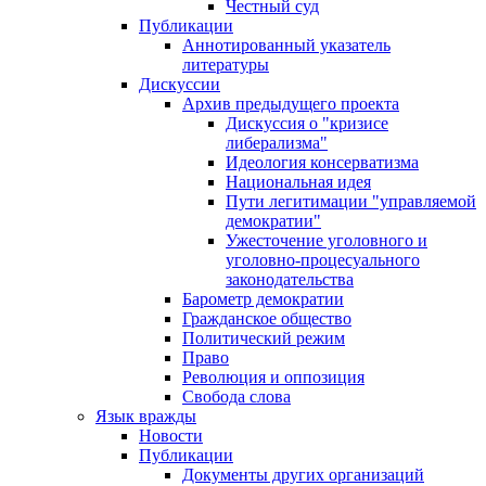
Честный суд
Публикации
Аннотированный указатель
литературы
Дискуссии
Архив предыдущего проекта
Дискуссия о "кризисе
либерализма"
Идеология консерватизма
Национальная идея
Пути легитимации "управляемой
демократии"
Ужесточение уголовного и
уголовно-процесуального
законодательства
Барометр демократии
Гражданское общество
Политический режим
Право
Революция и оппозиция
Свобода слова
Язык вражды
Новости
Публикации
Документы других организаций