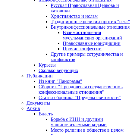
Русская Православная Церковь и
католики
Христианство и ислам
Традиционные религии против "сект"
Внутриконфессиональные отношения
Взаимоотношения
мусульманских организаций
Православные юрисдикции
Прочие конфессии
Другие примеры сотрудничества и
конфликтов
Курьезы
Сколько верующих
Публикации
Из книг "Панорамы"
Сборник "Преодолевая государственно -
конфессиональные отношения"
Статьи сборника "Пределы светскости"
Документы
Архив
Власть
Борьба с ИНН и другими
машиночитаемыми кодами
Место религии в обществе в целом