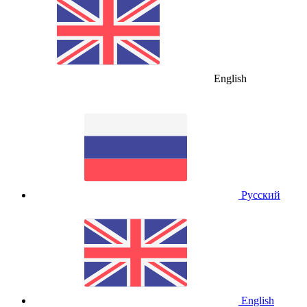
English
Русский
English