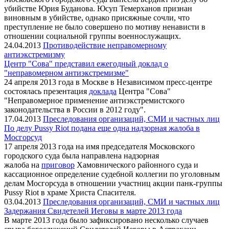
убийстве Юрия Буданова. Юсуп Темерханов признан
виновным в убийстве, однако присяжные сочли, что
преступление не было совершено по мотиву ненависти в
отношении социальной группы военнослужащих.
24.04.2013
Противодействие неправомерному
антиэкстремизму
Центр "Сова" представил ежегодный доклад о
"неправомерном антиэкстремизме"
24 апреля 2013 года в Москве в Независимом пресс-центре
состоялась презентация
доклада
Центра "Сова"
"Неправомерное применение антиэкстремистского
законодательства в России в 2012 году".
17.04.2013
Преследования организаций, СМИ и частных лиц
По делу Pussy Riot подана еще одна надзорная жалоба в
Мосгорсуд
17 апреля 2013 года на имя председателя Московского
городского суда была направлена надзорная
жалоба на
приговор
Хамовнического районного суда и
кассационное определение судебной коллегии по уголовным
делам Мосгорсуда в отношении участниц акции панк-группы
Pussy Riot в храме Христа Спасителя.
03.04.2013
Преследования организаций, СМИ и частных лиц
Задержания Свидетелей Иеговы в марте 2013 года
В марте 2013 года было зафиксировано несколько случаев