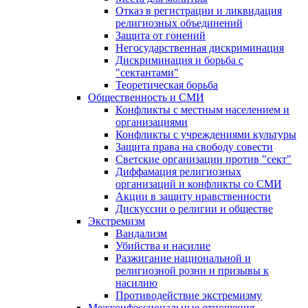
Отказ в регистрации и ликвидация
религиозных объединений
Защита от гонений
Негосударственная дискриминация
Дискриминация и борьба с
"сектантами"
Теоретическая борьба
Общественность и СМИ
Конфликты с местным населением и
организациями
Конфликты с учреждениями культуры
Защита права на свободу совести
Светские организации против "сект"
Диффамация религиозных
организаций и конфликты со СМИ
Акции в защиту нравственности
Дискуссии о религии и обществе
Экстремизм
Вандализм
Убийства и насилие
Разжигание национальной и
религиозной розни и призывы к
насилию
Противодействие экстремизму
Межконфессиональные отношения