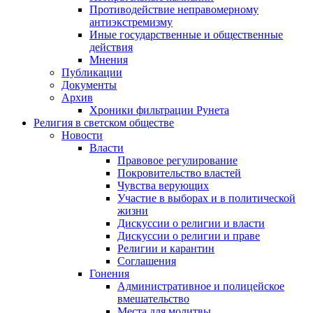
Противодействие неправомерному
антиэкстремизму
Иные государственные и общественные
действия
Мнения
Публикации
Документы
Архив
Хроники фильтрации Рунета
Религия в светском обществе
Новости
Власти
Правовое регулирование
Покровительство властей
Чувства верующих
Участие в выборах и в политической
жизни
Дискуссии о религии и власти
Дискуссии о религии и праве
Религии и карантин
Соглашения
Гонения
Административное и полицейское
вмешательство
Места для молитвы