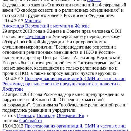
федерального закона «О внесении изменений в Федеральный
закон "О свободе совести и о религиозных объединениях" и
статью 343 Трудового кодекса Российской Федерации».
29.04.2013
Мнения
Александр Верховский выступил в Женеве
29 апреля 2013 года в Женеве в Совете прав человека ООН
состоялись
слушания
по Универсальному периодическому
обзору Российской Федерации. На приуроченном к
слушаниям мероприятии "Беспрецедентные репрессии в
отношении религиозных меньшинств и НКО в России»
выступил директор Центра "Сова" Александр Верховский.
Его речь была посвящена проблемам "антиэкстремизма" и
новых законов, касающихся не только религиозных, но и
прочих НКО, а также вопросу защиты чувств верующих.
23.04.2013
Преследования организаций, СМИ и частных лиц
Роскомнадзор вынес четыре предупреждения за новости о
Лоскутове
22 апреля 2013 года Роскомнадзор вынес предупреждения за
нарушение ст. 4 Закона РФ "О средствах массовой
информации". Санкциям за "возбуждение религиозной розни"
подверглись редакции и учредители
сайтов
Грани.ру
,
Полит.ру
,
Обещания.Ru
и
портала
Сибкрай.ru
.
15.04.2013
Преследования организаций, СМИ и частных лиц