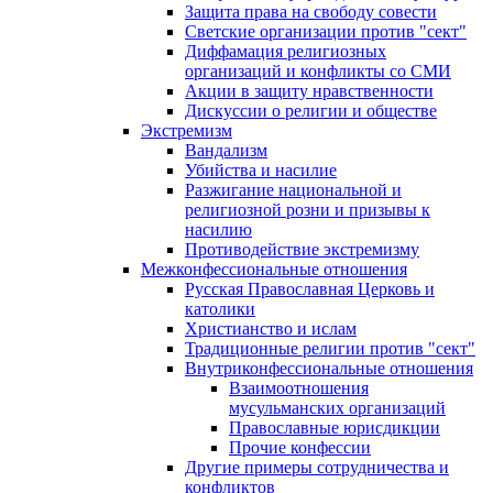
Защита права на свободу совести
Светские организации против "сект"
Диффамация религиозных
организаций и конфликты со СМИ
Акции в защиту нравственности
Дискуссии о религии и обществе
Экстремизм
Вандализм
Убийства и насилие
Разжигание национальной и
религиозной розни и призывы к
насилию
Противодействие экстремизму
Межконфессиональные отношения
Русская Православная Церковь и
католики
Христианство и ислам
Традиционные религии против "сект"
Внутриконфессиональные отношения
Взаимоотношения
мусульманских организаций
Православные юрисдикции
Прочие конфессии
Другие примеры сотрудничества и
конфликтов