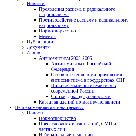
Новости
Проявления расизма и радикального
национализма
Противодействие расизму и радикальному
национализму
Нормотворчество
Мнения
Публикации
Документы
Архив
Антисемитизм 2003-2006
Антисемитизм в Российской
Федерации
Основные тенденции проявлений
антисемитизма в государствах СНГ
Политический антисемитизм в
современной России
Статьи, доклады, репортажи
Карта нападений по мотиву ненависти
Неправомерный антиэкстремизм
Новости
Нормотворчество
Преследования организаций, СМИ и
частных лиц
Избирательные кампании