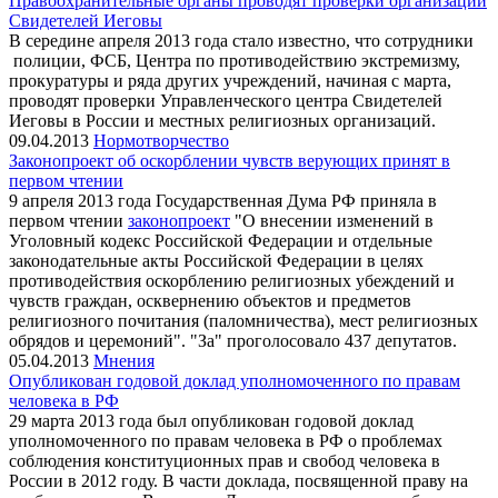
Правоохранительные органы проводят проверки организаций
Свидетелей Иеговы
В середине апреля 2013 года стало известно, что сотрудники
полиции, ФСБ, Центра по противодействию экстремизму,
прокуратуры и ряда других учреждений, начиная с марта,
проводят проверки Управленческого центра Свидетелей
Иеговы в России и местных религиозных организаций.
09.04.2013
Нормотворчество
Законопроект об оскорблении чувств верующих принят в
первом чтении
9 апреля 2013 года Государственная Дума РФ приняла в
первом чтении
законопроект
"О внесении изменений в
Уголовный кодекс Российской Федерации и отдельные
законодательные акты Российской Федерации в целях
противодействия оскорблению религиозных убеждений и
чувств граждан, осквернению объектов и предметов
религиозного почитания (паломничества), мест религиозных
обрядов и церемоний". "За" проголосовало 437 депутатов.
05.04.2013
Мнения
Опубликован годовой доклад уполномоченного по правам
человека в РФ
29 марта 2013 года был опубликован годовой доклад
уполномоченного по правам человека в РФ о проблемах
соблюдения конституционных прав и свобод человека в
России в 2012 году. В части доклада, посвященной праву на