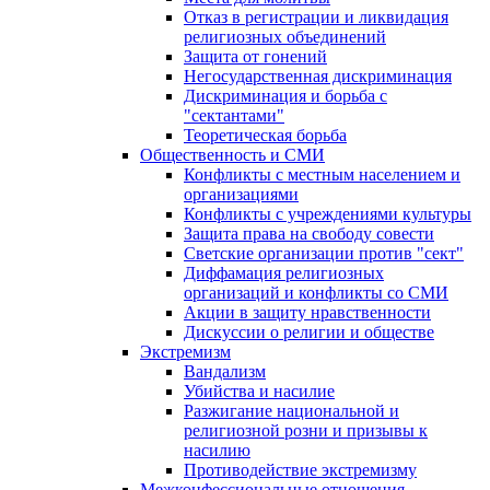
Отказ в регистрации и ликвидация
религиозных объединений
Защита от гонений
Негосударственная дискриминация
Дискриминация и борьба с
"сектантами"
Теоретическая борьба
Общественность и СМИ
Конфликты с местным населением и
организациями
Конфликты с учреждениями культуры
Защита права на свободу совести
Светские организации против "сект"
Диффамация религиозных
организаций и конфликты со СМИ
Акции в защиту нравственности
Дискуссии о религии и обществе
Экстремизм
Вандализм
Убийства и насилие
Разжигание национальной и
религиозной розни и призывы к
насилию
Противодействие экстремизму
Межконфессиональные отношения