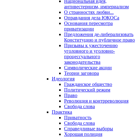
Национальная идея,
антивестернизм, империализм
О странностях любви...
Оправдания дела ЮКОСа
Основания пересмотра
приватизации
Предложения де-либерализовать
Конституцию и публичное право
Призывы к ужесточению
уголовного и уголовно-
процессуального
законодательства
Символические акции
Теории заговора
Идеология
Гражданское общество
Политический режим
Право
Революция и контрреволюция
Свобода слова
Практика
Приватность
Свобода слова
Справедливые выборы
Хорошая полиция