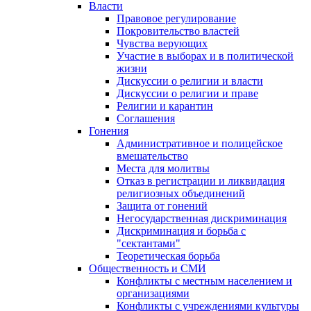
Власти
Правовое регулирование
Покровительство властей
Чувства верующих
Участие в выборах и в политической
жизни
Дискуссии о религии и власти
Дискуссии о религии и праве
Религии и карантин
Соглашения
Гонения
Административное и полицейское
вмешательство
Места для молитвы
Отказ в регистрации и ликвидация
религиозных объединений
Защита от гонений
Негосударственная дискриминация
Дискриминация и борьба с
"сектантами"
Теоретическая борьба
Общественность и СМИ
Конфликты с местным населением и
организациями
Конфликты с учреждениями культуры