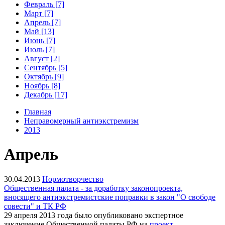
Февраль [7]
Март [7]
Апрель [7]
Май [13]
Июнь [7]
Июль [7]
Август [2]
Сентябрь [5]
Октябрь [9]
Ноябрь [8]
Декабрь [17]
Главная
Неправомерный антиэкстремизм
2013
Апрель
30.04.2013
Нормотворчество
Общественная палата - за доработку законопроекта,
вносящего антиэкстремистские поправки в закон "О свободе
совести" и ТК РФ
29 апреля 2013 года было опубликовано экспертное
заключение Общественной палаты РФ на
проект