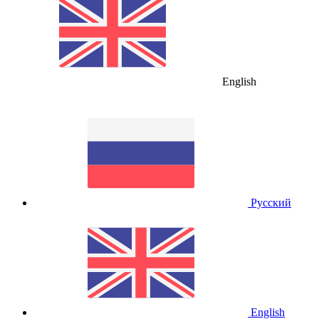
English
Русский
English