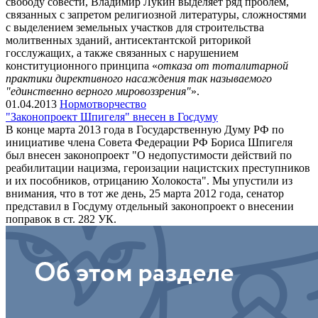
свободу совести, Владимир Лукин выделяет ряд проблем,
связанных с запретом религиозной литературы, сложностями
с выделением земельных участков для строительства
молитвенных зданий, антисектантской риторикой
госслужащих, а также связанных с нарушением
конституционного принципа «
отказа от тоталитарной
практики директивного насаждения так называемого
"единственно верного мировоззрения"
».
01.04.2013
Нормотворчество
"Законопроект Шпигеля" внесен в Госдуму
В конце марта 2013 года в Государственную Думу РФ по
инициативе члена Совета Федерации РФ Бориса Шпигеля
был внесен законопроект "О недопустимости действий по
реабилитации нацизма, героизации нацистских преступников
и их пособников, отрицанию Холокоста". Мы упустили из
внимания, что в тот же день, 25 марта 2012 года, сенатор
представил в Госдуму отдельный законопроект о внесении
поправок в ст. 282 УК.