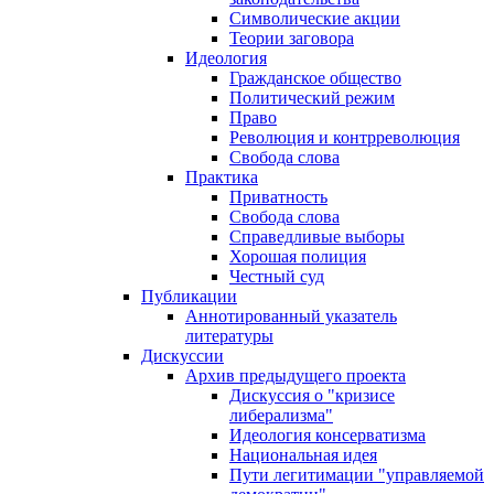
Символические акции
Теории заговора
Идеология
Гражданское общество
Политический режим
Право
Революция и контрреволюция
Свобода слова
Практика
Приватность
Свобода слова
Справедливые выборы
Хорошая полиция
Честный суд
Публикации
Аннотированный указатель
литературы
Дискуссии
Архив предыдущего проекта
Дискуссия о "кризисе
либерализма"
Идеология консерватизма
Национальная идея
Пути легитимации "управляемой