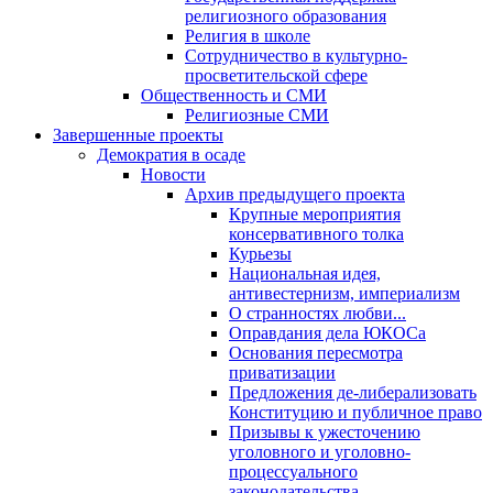
религиозного образования
Религия в школе
Сотрудничество в культурно-
просветительской сфере
Общественность и СМИ
Религиозные СМИ
Завершенные проекты
Демократия в осаде
Новости
Архив предыдущего проекта
Крупные мероприятия
консервативного толка
Курьезы
Национальная идея,
антивестернизм, империализм
О странностях любви...
Оправдания дела ЮКОСа
Основания пересмотра
приватизации
Предложения де-либерализовать
Конституцию и публичное право
Призывы к ужесточению
уголовного и уголовно-
процессуального
законодательства