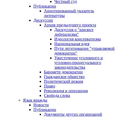
Честный суд
Публикации
Аннотированный указатель
литературы
Дискуссии
Архив предыдущего проекта
Дискуссия о "кризисе
либерализма"
Идеология консерватизма
Национальная идея
Пути легитимации "управляемой
демократии"
Ужесточение уголовного и
уголовно-процесуального
законодательства
Барометр демократии
Гражданское общество
Политический режим
Право
Революция и оппозиция
Свобода слова
Язык вражды
Новости
Публикации
Документы других организаций