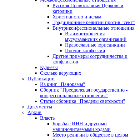
Русская Православная Церковь и
католики
Христианство и ислам
Традиционные религии против "сект"
Внутриконфессиональные отношения
Взаимоотношения
мусульманских организаций
Православные юрисдикции
Прочие конфессии
Другие примеры сотрудничества и
конфликтов
Курьезы
Сколько верующих
Публикации
Из книг "Панорамы"
Сборник "Преодолевая государственно -
конфессиональные отношения"
Статьи сборника "Пределы светскости"
Документы
Архив
Власть
Борьба с ИНН и другими
машиночитаемыми кодами
Место религии в обществе в целом