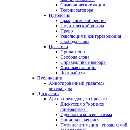
Символические акции
Теории заговора
Идеология
Гражданское общество
Политический режим
Право
Революция и контрреволюция
Свобода слова
Практика
Приватность
Свобода слова
Справедливые выборы
Хорошая полиция
Честный суд
Публикации
Аннотированный указатель
литературы
Дискуссии
Архив предыдущего проекта
Дискуссия о "кризисе
либерализма"
Идеология консерватизма
Национальная идея
Пути легитимации "управляемой