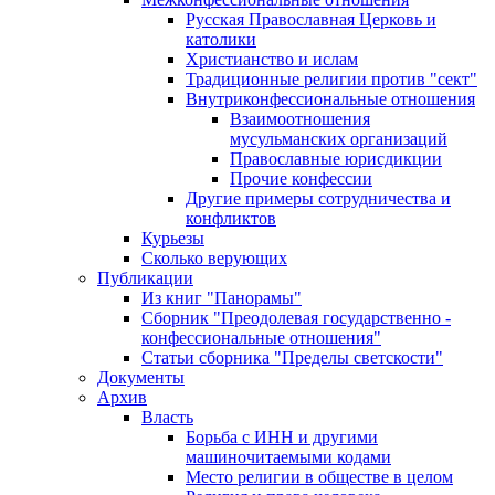
Русская Православная Церковь и
католики
Христианство и ислам
Традиционные религии против "сект"
Внутриконфессиональные отношения
Взаимоотношения
мусульманских организаций
Православные юрисдикции
Прочие конфессии
Другие примеры сотрудничества и
конфликтов
Курьезы
Сколько верующих
Публикации
Из книг "Панорамы"
Сборник "Преодолевая государственно -
конфессиональные отношения"
Статьи сборника "Пределы светскости"
Документы
Архив
Власть
Борьба с ИНН и другими
машиночитаемыми кодами
Место религии в обществе в целом