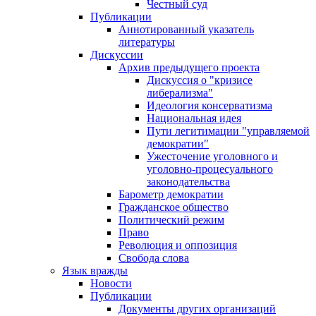
Честный суд
Публикации
Аннотированный указатель
литературы
Дискуссии
Архив предыдущего проекта
Дискуссия о "кризисе
либерализма"
Идеология консерватизма
Национальная идея
Пути легитимации "управляемой
демократии"
Ужесточение уголовного и
уголовно-процесуального
законодательства
Барометр демократии
Гражданское общество
Политический режим
Право
Революция и оппозиция
Свобода слова
Язык вражды
Новости
Публикации
Документы других организаций