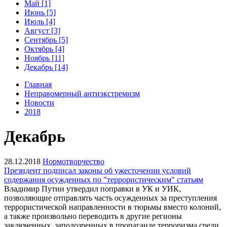
Май [1]
Июнь [5]
Июль [4]
Август [3]
Сентябрь [5]
Октябрь [4]
Ноябрь [11]
Декабрь [14]
Главная
Неправомерный антиэкстремизм
Новости
2018
Декабрь
28.12.2018
Нормотворчество
Президент подписал законы об ужесточении условий
содержания осужденных по "террористическим" статьям
Владимир Путин утвердил поправки в УК и УИК,
позволяющие отправлять часть осужденных за преступления
террористической направленности в тюрьмы вместо колоний,
а также произвольно переводить в другие регионы
заключенных, заподозренных в пропаганде терроризма среди