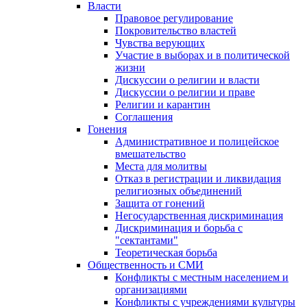
Власти
Правовое регулирование
Покровительство властей
Чувства верующих
Участие в выборах и в политической
жизни
Дискуссии о религии и власти
Дискуссии о религии и праве
Религии и карантин
Соглашения
Гонения
Административное и полицейское
вмешательство
Места для молитвы
Отказ в регистрации и ликвидация
религиозных объединений
Защита от гонений
Негосударственная дискриминация
Дискриминация и борьба с
"сектантами"
Теоретическая борьба
Общественность и СМИ
Конфликты с местным населением и
организациями
Конфликты с учреждениями культуры