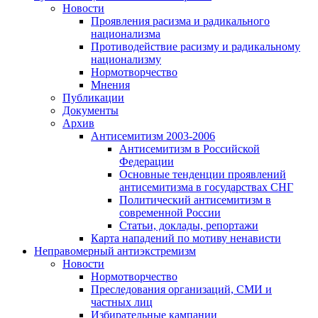
Новости
Проявления расизма и радикального
национализма
Противодействие расизму и радикальному
национализму
Нормотворчество
Мнения
Публикации
Документы
Архив
Антисемитизм 2003-2006
Антисемитизм в Российской
Федерации
Основные тенденции проявлений
антисемитизма в государствах СНГ
Политический антисемитизм в
современной России
Статьи, доклады, репортажи
Карта нападений по мотиву ненависти
Неправомерный антиэкстремизм
Новости
Нормотворчество
Преследования организаций, СМИ и
частных лиц
Избирательные кампании