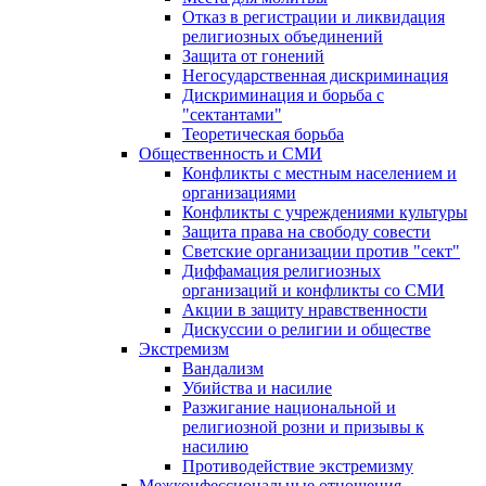
Отказ в регистрации и ликвидация
религиозных объединений
Защита от гонений
Негосударственная дискриминация
Дискриминация и борьба с
"сектантами"
Теоретическая борьба
Общественность и СМИ
Конфликты с местным населением и
организациями
Конфликты с учреждениями культуры
Защита права на свободу совести
Светские организации против "сект"
Диффамация религиозных
организаций и конфликты со СМИ
Акции в защиту нравственности
Дискуссии о религии и обществе
Экстремизм
Вандализм
Убийства и насилие
Разжигание национальной и
религиозной розни и призывы к
насилию
Противодействие экстремизму
Межконфессиональные отношения