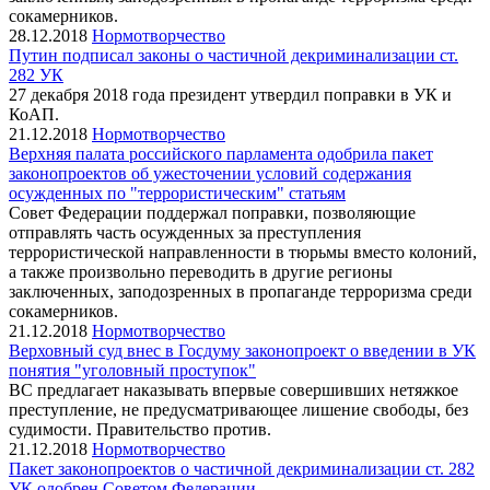
сокамерников.
28.12.2018
Нормотворчество
Путин подписал законы о частичной декриминализации ст.
282 УК
27 декабря 2018 года президент утвердил поправки в УК и
КоАП.
21.12.2018
Нормотворчество
Верхняя палата российского парламента одобрила пакет
законопроектов об ужесточении условий содержания
осужденных по "террористическим" статьям
Совет Федерации поддержал поправки, позволяющие
отправлять часть осужденных за преступления
террористической направленности в тюрьмы вместо колоний,
а также произвольно переводить в другие регионы
заключенных, заподозренных в пропаганде терроризма среди
сокамерников.
21.12.2018
Нормотворчество
Верховный суд внес в Госдуму законопроект о введении в УК
понятия "уголовный проступок"
ВС предлагает наказывать впервые совершивших нетяжкое
преступление, не предусматривающее лишение свободы, без
судимости. Правительство против.
21.12.2018
Нормотворчество
Пакет законопроектов о частичной декриминализации ст. 282
УК одобрен Советом Федерации