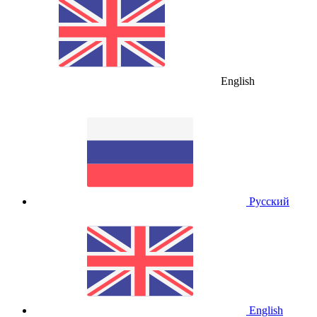
English
Русский
English