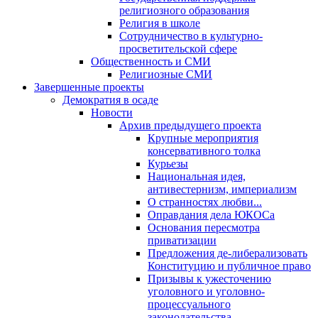
религиозного образования
Религия в школе
Сотрудничество в культурно-
просветительской сфере
Общественность и СМИ
Религиозные СМИ
Завершенные проекты
Демократия в осаде
Новости
Архив предыдущего проекта
Крупные мероприятия
консервативного толка
Курьезы
Национальная идея,
антивестернизм, империализм
О странностях любви...
Оправдания дела ЮКОСа
Основания пересмотра
приватизации
Предложения де-либерализовать
Конституцию и публичное право
Призывы к ужесточению
уголовного и уголовно-
процессуального
законодательства