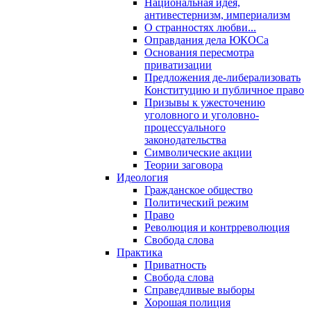
Национальная идея,
антивестернизм, империализм
О странностях любви...
Оправдания дела ЮКОСа
Основания пересмотра
приватизации
Предложения де-либерализовать
Конституцию и публичное право
Призывы к ужесточению
уголовного и уголовно-
процессуального
законодательства
Символические акции
Теории заговора
Идеология
Гражданское общество
Политический режим
Право
Революция и контрреволюция
Свобода слова
Практика
Приватность
Свобода слова
Справедливые выборы
Хорошая полиция