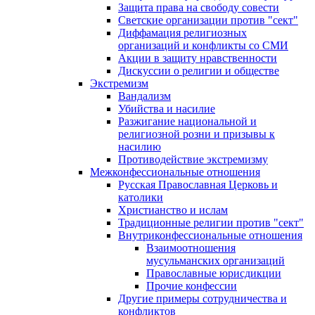
Защита права на свободу совести
Светские организации против "сект"
Диффамация религиозных
организаций и конфликты со СМИ
Акции в защиту нравственности
Дискуссии о религии и обществе
Экстремизм
Вандализм
Убийства и насилие
Разжигание национальной и
религиозной розни и призывы к
насилию
Противодействие экстремизму
Межконфессиональные отношения
Русская Православная Церковь и
католики
Христианство и ислам
Традиционные религии против "сект"
Внутриконфессиональные отношения
Взаимоотношения
мусульманских организаций
Православные юрисдикции
Прочие конфессии
Другие примеры сотрудничества и
конфликтов