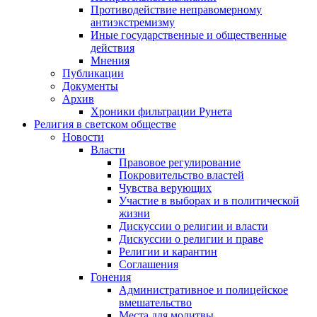
Противодействие неправомерному
антиэкстремизму
Иные государственные и общественные
действия
Мнения
Публикации
Документы
Архив
Хроники фильтрации Рунета
Религия в светском обществе
Новости
Власти
Правовое регулирование
Покровительство властей
Чувства верующих
Участие в выборах и в политической
жизни
Дискуссии о религии и власти
Дискуссии о религии и праве
Религии и карантин
Соглашения
Гонения
Административное и полицейское
вмешательство
Места для молитвы