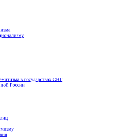
лизма
ционализму
емитизма в государствах СНГ
нной России
 лиц
емизму
вия