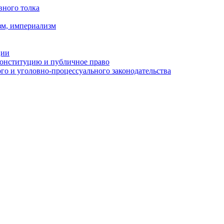
вного толка
зм, империализм
ции
Конституцию и публичное право
о и уголовно-процессуального законодательства