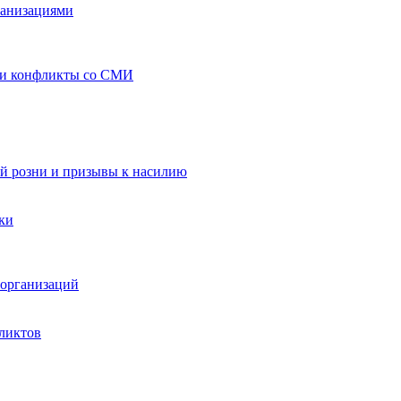
ганизациями
 и конфликты со СМИ
й розни и призывы к насилию
ки
организаций
ликтов