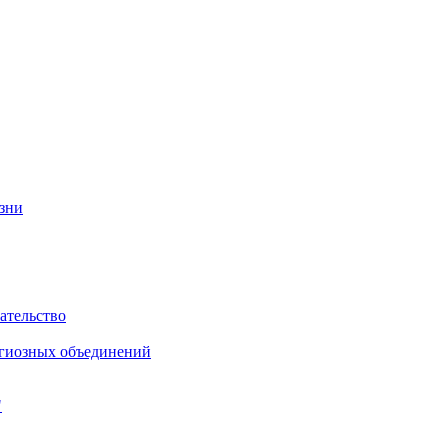
изни
ательство
игиозных объединений
"