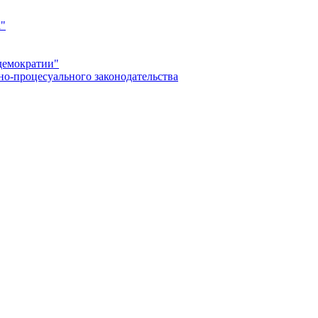
а"
демократии"
но-процесуального законодательства