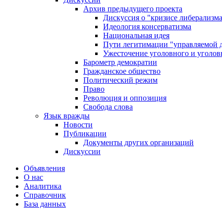
Архив предыдущего проекта
Дискуссия о "кризисе либерализм
Идеология консерватизма
Национальная идея
Пути легитимации "управляемой 
Ужесточение уголовного и уголов
Барометр демократии
Гражданское общество
Политический режим
Право
Революция и оппозиция
Свобода слова
Язык вражды
Новости
Публикации
Документы других организаций
Дискуссии
Объявления
О нас
Аналитика
Справочник
База данных