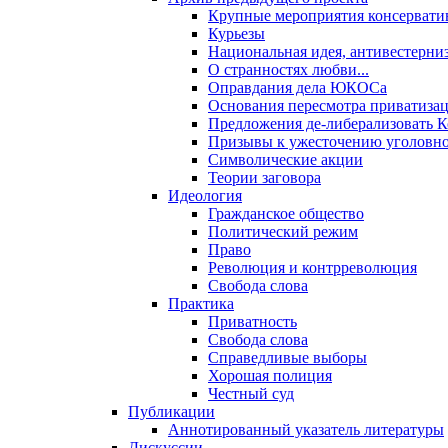
Крупные мероприятия консервати
Курьезы
Национальная идея, антивестерни
О странностях любви...
Оправдания дела ЮКОСа
Основания пересмотра приватиза
Предложения де-либерализовать 
Призывы к ужесточению уголовног
Символические акции
Теории заговора
Идеология
Гражданское общество
Политический режим
Право
Революция и контрреволюция
Свобода слова
Практика
Приватность
Свобода слова
Справедливые выборы
Хорошая полиция
Честный суд
Публикации
Аннотированный указатель литературы
Дискуссии