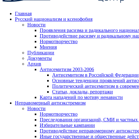
Главная
Русский национализм и ксенофобия
Новости
Проявления расизма и радикального национа
Противодействие расизму и радикальному на
Нормотворчество
Мнения
Публикации
Документы
Архив
Антисемитизм 2003-2006
Антисемитизм в Российской Федерации
Основные тенденции проявлений антис
Политический антисемитизм в совреме
Статьи, доклады, репортажи
Карта нападений по мотиву ненависти
Неправомерный антиэкстремизм
Новости
Нормотворчество
Преследования организаций, СМИ и частных
Избирательные кампании
Противодействие неправомерному антиэкстр
Иные государственные и общественные дейст