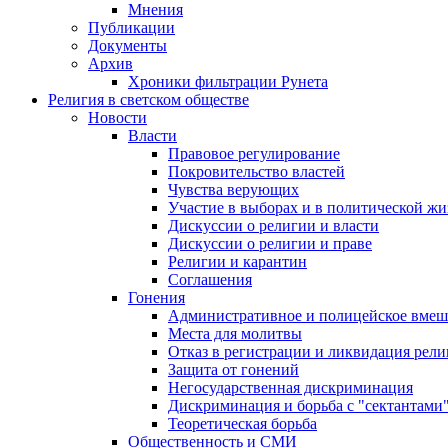
Мнения
Публикации
Документы
Архив
Хроники фильтрации Рунета
Религия в светском обществе
Новости
Власти
Правовое регулирование
Покровительство властей
Чувства верующих
Участие в выборах и в политической ж
Дискуссии о религии и власти
Дискуссии о религии и праве
Религии и карантин
Соглашения
Гонения
Административное и полицейское вмеш
Места для молитвы
Отказ в регистрации и ликвидация рел
Защита от гонений
Негосударственная дискриминация
Дискриминация и борьба с "сектантами
Теоретическая борьба
Общественность и СМИ