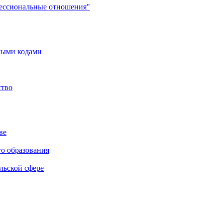
фессиональные отношения"
мыми кодами
ство
ве
го образования
льской сфере