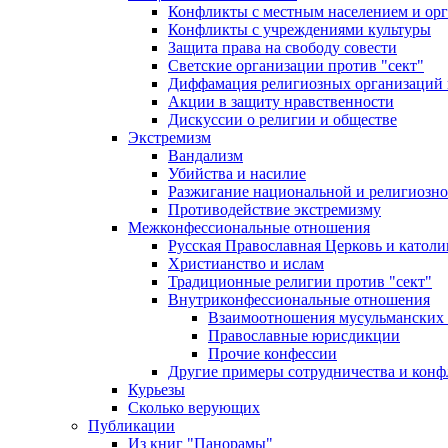
Конфликты с местным населением и ор
Конфликты с учреждениями культуры
Защита права на свободу совести
Светские организации против "сект"
Диффамация религиозных организаций
Акции в защиту нравственности
Дискуссии о религии и обществе
Экстремизм
Вандализм
Убийства и насилие
Разжигание национальной и религиозно
Противодействие экстремизму
Межконфессиональные отношения
Русская Православная Церковь и католи
Христианство и ислам
Традиционные религии против "сект"
Внутриконфессиональные отношения
Взаимоотношения мусульманских 
Православные юрисдикции
Прочие конфессии
Другие примеры сотрудничества и конф
Курьезы
Сколько верующих
Публикации
Из книг "Панорамы"